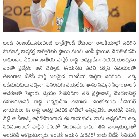
బండి సంజయ్‌...ఎటువంటి బ్యాక్‌గ్రౌండ్‌ లేకుండా రాజకీయాల్లో ఎదిగిన
సామాన్య కార్యకర్త. కార్పొరేటర్‌ స్థాయి నుంచి ఎంపీ స్థాయికి చేరుకోవడమే
కాకుండా.. ఏకంగా జాతీయ పార్టీకి రాష్ట్ర అధ్యక్షుడిగా నియమితులవ్వడం
ఎంతో ప్రత్యేకం అని చెప్పాలి. ఈయనకు పదవి దక్కిన సమయంలో
తెలంగాణ బీజేపీ పార్టీ బలమైన రాజకీయ పార్టీగా ఎదిగింది. ఎన్ని
ఒడిదుడుకులు వచ్చినా.. వెనకడుగు వెయ్యలేదు. తాను నమ్మిన సిద్దాంతాలనే
ఆచరణలో పెట్టారు. స్వయం సేవకుడిగా తన ప్రస్థానాన్ని మొదలుపెట్టి
కమలదళానికి రాష్ట్ర అధ్యక్షుడిగా ఎదిగారు. ఎంతోమంది సీనియర్‌
నాయకులు ఈ రాష్ట్ర అధ్యక్ష పదవికి పోటీలో ఉన్నప్పటికీ.. అందరినీ వెనక్కి
నెట్టి ఆ పీఠాన్ని అధిరోహించారు ఈ నాయకుడు. తాను అధ్యక్షుడిగా ఉన్న
పదవికాలంలో పార్టీని రేసులో నిలపడమే కాదు.. తన వాక్చాతుర్యంతో
అందరినీ ఆకట్టుకున్నారు. ఇంతకీ ఆయన మరెవరో కాదు బీజేపీ సీనియర్‌