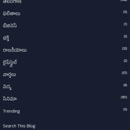
(362)
తెలంగాణ
(5)
ఫలితాలు
(1)
బిజినెస్
(2)
భక్తి
(32)
రాజకీయాలు
(2)
లైఫ్‌స్టైల్‌
(57)
వార్తలు
(4)
విద్య
(181)
సినిమా
(5)
Trending
Search This Blog