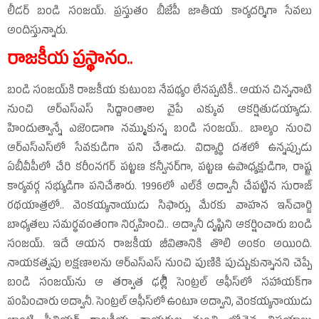
లీడర్‌ బండి సంజయ్‌. ప్రస్తుతం బీజేపీ జాతీయ కార్యదర్శిగా సేవలు
అందిస్తున్నారు.
రాజకీయ ప్రస్థానం..
బండి సంజయ్‌కి రాజకీయ కుటుంబ నేపథ్యం లేనప్పటికీ.. ఆయన చిన్ననాటి
నుంచి ఆర్‌ఎస్‌ఎస్‌ సిద్దాంతాల వైపే ఎక్కువ ఆకర్షితుడయ్యాడు.
హిందుత్వాన్నే ఎజెండాగా నమ్ముకున్న బండి సంజయ్‌.. బాల్యం నుంచి
ఆర్‌ఎస్‌ఎస్‌లో సేవకుడిగా పని చేశాడు. విద్యార్ధి దశలో ఉన్నప్పుడు
ఏబీవీపీలో చేరి కరీంనగర్‌ పట్టణ కన్వీనర్‌గా, పట్టణ ఉపాధ్యక్షుడిగా, రాష్ట్ర
కార్యవర్గ సభ్యుడిగా పనిచేశారు. 1996లో ఎల్‌కే అద్వానీ చేపట్టిన సురాజ్‌
రథయాత్రలో.. వెంకయ్యనాయుడు సిఫార్సు మేరకు వాహన ఇన్‌చార్జి
బాధ్యతలు సమర్ధవంతంగా నిర్వహించి.. అద్వానీ దృష్టిని ఆకర్షించారు బండి
సంజయ్‌. ఇదే ఆయన రాజకీయ జీవితానికి తొలి అంకం అయింది.
నాయకత్వపు లక్షణాలను ఆర్‌ఎస్‌ఎస్‌ నుంచి పుణికి పుచ్చుకున్నానని చెప్పే
బండి సంజయ్‌ను ఆ తర్వాత ఢల్లీి సెంట్రల్‌ ఆఫీస్‌లో సహాయక్‌గా
పంపించారు అద్వానీ. సెంట్రల్‌ ఆఫీస్‌లో ఉంటూ అద్వాని, వెంకయ్యనాయుడు