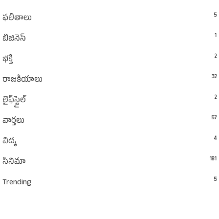
5
ఫలితాలు
1
బిజినెస్
2
భక్తి
32
రాజకీయాలు
2
లైఫ్‌స్టైల్‌
57
వార్తలు
4
విద్య
181
సినిమా
5
Trending