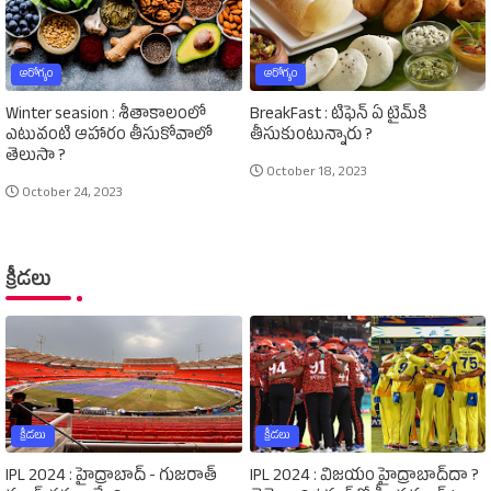
ఆరోగ్యం
ఆరోగ్యం
Winter seasion : శీతాకాలంలో
BreakFast : టిఫెన్‌ ఏ టైమ్‌కి
ఎటువంటి ఆహారం తీసుకోవాలో
తీసుకుంటున్నారు ?
తెలుసా ?
October 18, 2023
October 24, 2023
క్రీడలు
క్రీడలు
క్రీడలు
IPL 2024 : హైద్రాబాద్‌ - గుజరాత్‌
IPL 2024 : విజయం హైద్రాబాద్‌దా ?