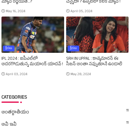
మ్యాచ్‌ రద్దయితే...?
చెన్నైదా ? ఉప్పల్‌లో కీలక మ్యాచ్‌ !
May 16, 2024
April 05, 2024
క్రీడలు
క్రీడలు
IPL 2024 : ఐపీఎల్‌లో
SRH IN UPPAL : కావ్యమారన్‌ ఈ
అదరగొడుతున్న మయాంక్‌ యాదవ్‌ !
సీజన్‌ అంతా నవ్వుతూనే ఉండాలి
April 03, 2024
May 28, 2024
CATEGORIES
11
అంతర్జాతీయం
11
అవీ ఇవీ