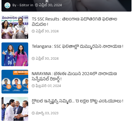
Editor
ఏప్రిల్ 30, 2024
TS SSC Results : తెలంగాణ పదోతరగతి ఫలితాల
విడుదల !
ఏప్రిల్ 30, 2024
Telangana : SSC ఫలితాల్లో దుమ్మురేపిన నారాయణ !
ఏప్రిల్ 30, 2024
NARAYANA : జేఈఈ మెయిన్‌ 2024లో నారాయణ
సెన్సేషనల్‌ రికార్డ్‌ !
ఫిబ్రవరి 07, 2024
గ్లోబల్‌ ఇన్వెష్టర్స్‌ సమ్మిట్‌... 13 లక్షల కోట్ల ఎంఓయూలు !
మార్చి 03, 2023