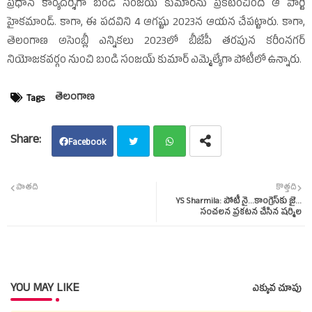
ప్రధాన కార్యదర్శిగా బండి సంజయ్‌ కుమార్‌ను ప్రకటించింది ఆ పార్టీ
హైకమాండ్‌. కాగా, ఈ పదవిని 4 ఆగష్టు 2023న ఆయన చేపట్టారు. కాగా,
తెలంగాణ అసెంబ్లీ ఎన్నికలు 2023లో బీజేపీ తరపున కరీంనగర్‌
నియోజకవర్గం నుంచి బండి సంజయ్‌ కుమార్‌ ఎమ్మెల్యేగా పోటీలో ఉన్నారు.
తెలంగాణ
Tags
Facebook
Twit
Wha
పాతది
కొత్తది
YS Sharmila: పోటీ నై...కాంగ్రెస్‌కు జై...
ter
tsap
సంచలన ప్రకటన చేసిన షర్మిల
p
YOU MAY LIKE
ఎక్కువ చూపు