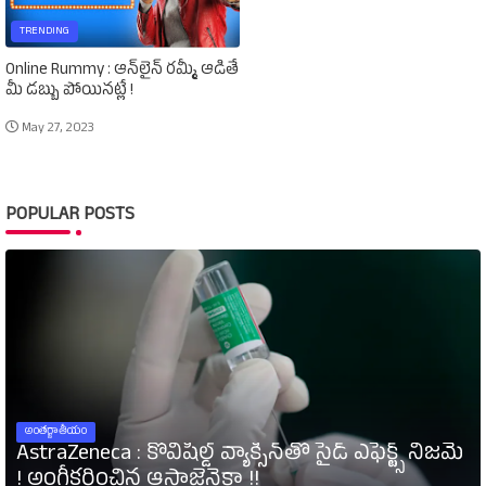
TRENDING
Online Rummy : ఆన్‌లైన్‌ రమ్మీ ఆడితే
మీ డబ్బు పోయినట్లే !
May 27, 2023
POPULAR POSTS
అంతర్జాతీయం
AstraZeneca : కోవిషీల్డ్‌ వ్యాక్సిన్‌తో సైడ్‌ ఎఫెక్ట్స్‌ నిజమే
! అంగీకరించిన ఆస్ట్రాజెనెకా !!