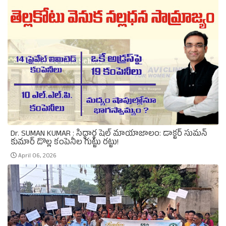
Dr. SUMAN KUMAR : సిద్ధార్థ షెల్ మాయాజాలం: డాక్టర్ సుమన్
కుమార్ డొల్ల కంపెనీల గుట్టు రట్టు!
April 06, 2026