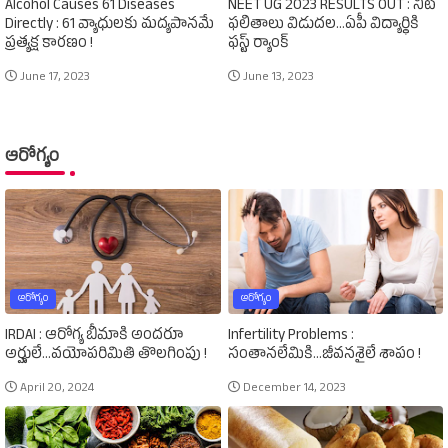
Alcohol Causes 61 Diseases
NEET UG 2023 RESULTS OUT : నీట్‌
Directly : 61 వ్యాధులకు మద్యపానమే
ఫలితాలు విడుదల...ఏపీ విద్యార్థికి
ప్రత్యక్ష కారణం !
ఫస్ట్‌ ర్యాంక్‌
June 17, 2023
June 13, 2023
ఆరోగ్యం
ఆరోగ్యం
ఆరోగ్యం
IRDAI : ఆరోగ్య బీమాకి అందరూ
Infertility Problems :
అర్హులే...వయోపరిమితి తొలగింపు !
సంతానలేమికి...జీవనశైలే శాపం !
April 20, 2024
December 14, 2023