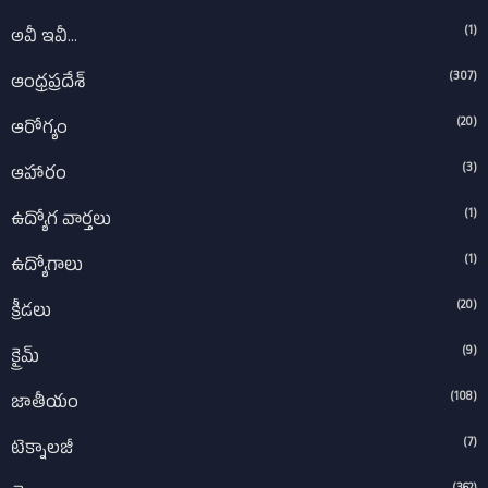
(1)
అవీ ఇవీ...
(307)
ఆంధ్రప్రదేశ్‌
(20)
ఆరోగ్యం
(3)
ఆహారం
(1)
ఉద్యోగ వార్తలు
(1)
ఉద్యోగాలు
(20)
క్రీడలు
(9)
క్రైమ్
(108)
జాతీయం
(7)
టెక్నాలజీ