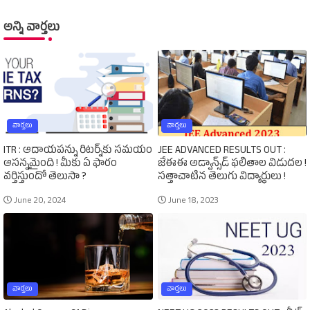
అన్ని వార్తలు
వార్తలు
వార్తలు
ITR : ఆదాయపన్ను రిటర్న్‌కు సమయం
JEE ADVANCED RESULTS OUT :
ఆసన్నమైంది ! మీకు ఏ ఫారం
జేఈఈ అడ్వాన్స్‌డ్‌ ఫలితాల విడుదల !
వర్తిస్తుందో తెలుసా ?
సత్తాచాటిన తెలుగు విద్యార్థులు !
June 20, 2024
June 18, 2023
వార్తలు
వార్తలు