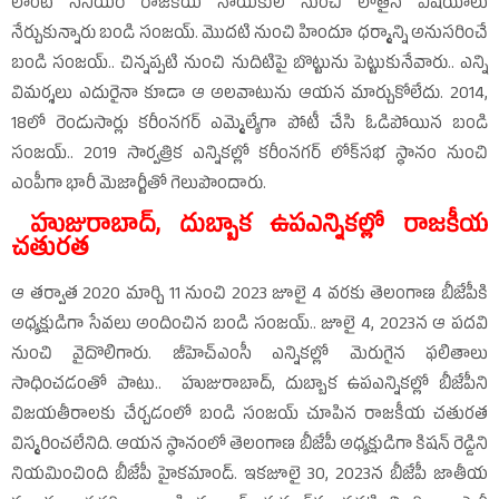
లాంటి సీనియర్‌ రాజకీయ నాయకుల నుంచి లోతైన విషయాలు
నేర్చుకున్నారు బండి సంజయ్‌. మొదటి నుంచి హిందూ ధర్మాన్ని అనుసరించే
బండి సంజయ్‌.. చిన్నప్పటి నుంచి నుదిటిపై బొట్టును పెట్టుకునేవారు.. ఎన్ని
విమర్శలు ఎదురైనా కూడా ఆ అలవాటును ఆయన మార్చుకోలేదు. 2014,
18లో రెండుసార్లు కరీంనగర్‌ ఎమ్మెల్యేగా పోటీ చేసి ఓడిపోయిన బండి
సంజయ్‌.. 2019 సార్వత్రిక ఎన్నికల్లో కరీంనగర్‌ లోక్‌సభ స్థానం నుంచి
ఎంపీగా భారీ మెజార్టీతో గెలుపొందారు.
హుజురాబాద్‌, దుబ్బాక ఉపఎన్నికల్లో రాజకీయ
చతురత
ఆ తర్వాత 2020 మార్చి 11 నుంచి 2023 జూలై 4 వరకు తెలంగాణ బీజేపీకి
అధ్యక్షుడిగా సేవలు అందించిన బండి సంజయ్‌.. జూలై 4, 2023న ఆ పదవి
నుంచి వైదొలిగారు. జీహెచ్‌ఎంసీ ఎన్నికల్లో మెరుగైన ఫలితాలు
సాధించడంతో పాటు.. హుజురాబాద్‌, దుబ్బాక ఉపఎన్నికల్లో బీజేపీని
విజయతీరాలకు చేర్చడంలో బండి సంజయ్‌ చూపిన రాజకీయ చతురత
విస్మరించలేనిది. ఆయన స్థానంలో తెలంగాణ బీజేపీ అధ్యక్షుడిగా కిషన్‌ రెడ్డిని
నియమించింది బీజేపీ హైకమాండ్‌. ఇకజూలై 30, 2023న బీజేపీ జాతీయ