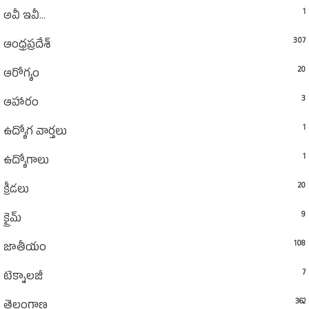
1
అవీ ఇవీ...
307
ఆంధ్రప్రదేశ్‌
20
ఆరోగ్యం
3
ఆహారం
1
ఉద్యోగ వార్తలు
1
ఉద్యోగాలు
20
క్రీడలు
9
క్రైమ్
108
జాతీయం
7
టెక్నాలజీ
362
తెలంగాణ