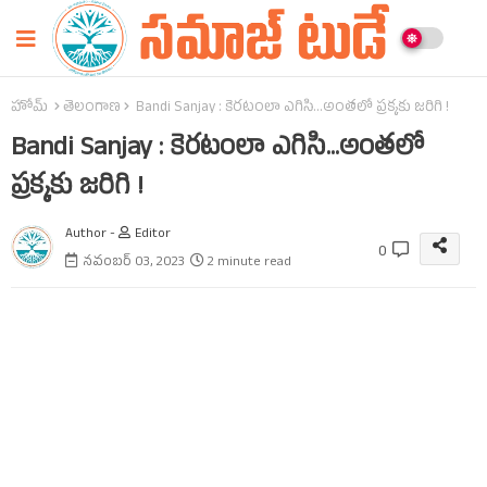
హోమ్
తెలంగాణ
Bandi Sanjay : కెరటంలా ఎగిసి...అంతలో ప్రక్కకు జరిగి !
Bandi Sanjay : కెరటంలా ఎగిసి...అంతలో
ప్రక్కకు జరిగి !
Author -
Editor
0
నవంబర్ 03, 2023
2 minute read