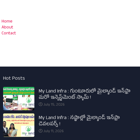
Home
About
Contact
Hot Posts
My Land Infra : గుంటూరులో మైల్యాండ్ ఇన్‌ఫ్రా
మరో ఇన్వెస్ట్‌మెంట్ స్కామ్ !
July 15, 2026
My Land Infra : నష్టాల్లో మైల్యాండ్ ఇన్‌ఫ్రా
డెవలపర్స్ !
July 11, 2026