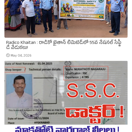
Radico Khaitan : రాడికో ఖైతాన్ లిమిటెడ్‌లో 55వ నేషనల్ సేఫ్టీ
డే వేడుకలు!
May 04, 2026