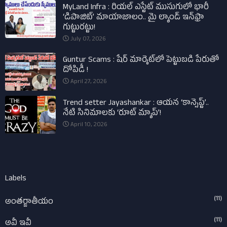
MyLand Infra : రియల్ ఎస్టేట్ ముసుగులో భారీ
‘డిపాజిట్’ మాయాజాలం.. మై ల్యాండ్ ఇన్‌ఫ్రా
గుట్టురట్టు!
July 07, 2026
Guntur Scams : షేర్ మార్కెట్‌లో పెట్టుబడి పేరుతో
దోపిడీ !
April 27, 2026
Trend setter Jayashankar : ఆయన ‘కాన్సెప్ట్’..
నేటి సినిమాలకు ‘రూట్ మ్యాప్’!
April 10, 2026
Labels
(11)
అంతర్జాతీయం
(11)
అవీ ఇవీ