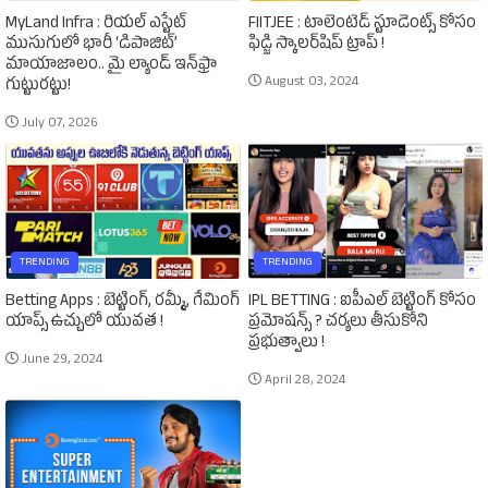
MyLand Infra : రియల్ ఎస్టేట్
FIITJEE : టాలెంటెడ్‌ స్టూడెంట్స్‌ కోసం
ముసుగులో భారీ ‘డిపాజిట్’
ఫిడ్జి స్కాలర్‌షిప్‌ ట్రాప్‌ !
మాయాజాలం.. మై ల్యాండ్ ఇన్‌ఫ్రా
August 03, 2024
గుట్టురట్టు!
July 07, 2026
TRENDING
TRENDING
Betting Apps : బెట్టింగ్‌, రమ్మీ, గేమింగ్‌
IPL BETTING : ఐపీఎల్‌ బెట్టింగ్‌ కోసం
యాప్స్‌ ఉచ్చులో యువత !
ప్రమోషన్స్‌ ? చర్యలు తీసుకోని
ప్రభుత్వాలు !
June 29, 2024
April 28, 2024