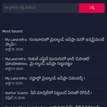
Most Recent
My Land Infra : గుంటూరులో మైల్యాండ్ ఇన్‌ఫ్రా మరో ఇన్వెస్ట్‌మెంట్
స్కామ్ !
జులై 15, 2026
MyLand Infra : రియల్ ఎస్టేట్ ముసుగులో భారీ ‘డిపాజిట్’
మాయాజాలం.. మై ల్యాండ్ ఇన్‌ఫ్రా గుట్టురట్టు!
జులై 07, 2026
My Land Infra : నష్టాల్లో మైల్యాండ్ ఇన్‌ఫ్రా డెవలపర్స్ !
జులై 11, 2026
Guntur Scams : షేర్ మార్కెట్‌లో పెట్టుబడి పేరుతో దోపిడీ !
ఏప్రిల్ 27, 2026