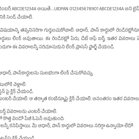
ంబర్‌ ABCDE1234A అయితే....UIDPAN 012345678901 ABCDE1234A అని టైప్
కి సెండ్‌ చేయాలి.
ాన్ని తప్పనిసరిగా గుర్తుంచుకోవాలి. ఆధార్‌, పాన్‌ కార్డులో రెండిరట్లోన
డులు లింక్‌ అవుతాయి. ఈ రెండిరట్లో పేరు, డేట్‌ ఆఫ్‌ బర్త్‌, ఇతర వివరాలు 
ా ఈ వివరాలన్నీ సరిచూసుకుని లింక్‌ ప్రాసెస్‌ స్టార్ట్‌ చేయండి.
ార్‌, పాన్‌కార్డులను సులభంగా లింక్‌ చేసుకోవచ్చు.
లోకి వెళ్లాలి.
 పై క్లిక్‌ చేయండి.
 ఎంటర్‌ చేయాలి. ఆ తర్వాత కంటిన్యూపై క్లిక్‌ చేయాలి. అనంతరం ఇతర వివరాల
్‌ బర్త్‌ వివరాలను ఎంటర్‌ చేయాలి.
ో కొత్త విండో పేజీ ఓపెన్‌ అవుతుంది.
వరాలన్నీ కనిపిస్తాయి. మీ ఆధార్‌, పాన్‌ కార్డులో వివరాలు సరిగ్గా ఉన్నాయో లేదో