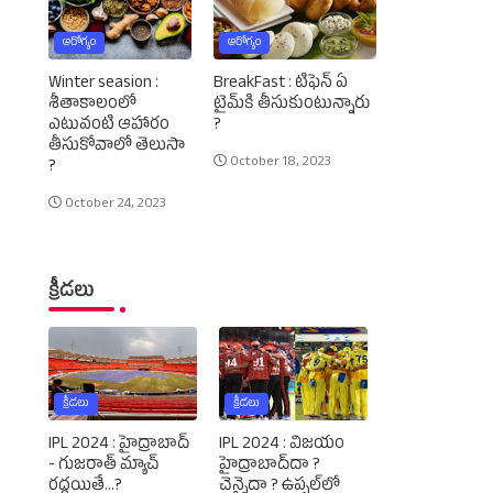
ఆరోగ్యం
ఆరోగ్యం
Winter seasion :
BreakFast : టిఫెన్‌ ఏ
శీతాకాలంలో
టైమ్‌కి తీసుకుంటున్నారు
ఎటువంటి ఆహారం
?
తీసుకోవాలో తెలుసా
October 18, 2023
?
October 24, 2023
క్రీడలు
క్రీడలు
క్రీడలు
IPL 2024 : హైద్రాబాద్‌
IPL 2024 : విజయం
- గుజరాత్‌ మ్యాచ్‌
హైద్రాబాద్‌దా ?
రద్దయితే...?
చెన్నైదా ? ఉప్పల్‌లో