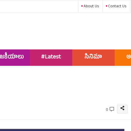
About Us
Contact Us
ాజకీయాలు
#Latest
సినిమా
ఆ
News
0