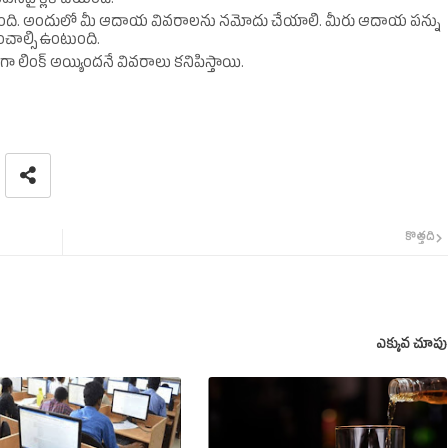
న్‌పై క్లిక్‌ చేయండి.
వుతుంది. అందులో మీ ఆదాయ వివరాలను నమోదు చేయాలి. మీరు ఆదాయ పన్ను
ంచాల్సి ఉంటుంది.
 లింక్‌ అయ్యిందనే వివరాలు కనిపిస్తాయి.
కొత్తది
ఎక్కువ చూపు