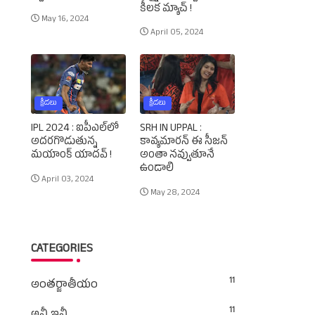
కీలక మ్యాచ్‌ !
May 16, 2024
April 05, 2024
క్రీడలు
క్రీడలు
IPL 2024 : ఐపీఎల్‌లో
SRH IN UPPAL :
అదరగొడుతున్న
కావ్యమారన్‌ ఈ సీజన్‌
మయాంక్‌ యాదవ్‌ !
అంతా నవ్వుతూనే
ఉండాలి
April 03, 2024
May 28, 2024
CATEGORIES
11
అంతర్జాతీయం
11