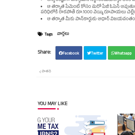
అన్ని కరెక్టుగా ఉన్నాయని నిర్ధారించుకున్నాక లింక్‌ బట
ఆ తర్వాత పేమెంట్‌ కోసం మరో పేజీ ఓపెన్‌ అ
పరిధిలోకి రాకపోతే రూ.1000 వెయ్యి రూపాయలు చెల్లి
ఆ తర్వాత మీకు పాన్‌కార్డుకు ఆధార్‌ విజయవంతంగా
వార్తలు
Tags
Facebook
Twitter
Whatsapp
పాతది
YOU MAY LIKE