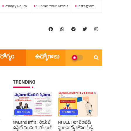
Privacy Policy
Submit Your Article
Instagram
రోగ్యం
ఉద్యోగాలు
అన్ని వార్తలు
TRENDING
TRENDING
TRENDING
MyLand Infra : రియల్
FIITJEE : టాలెంటెడ్‌
ఎస్టేట్ ముసుగులో భారీ
స్టూడెంట్స్‌ కోసం ఫిడ్జి