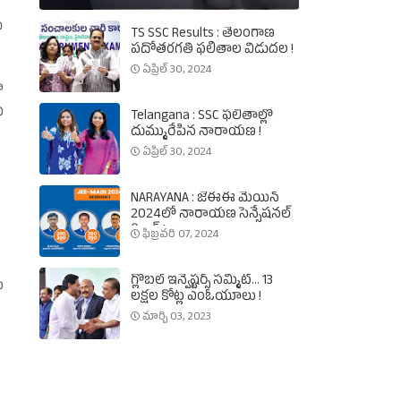
‌
TS SSC Results : తెలంగాణ
పదోతరగతి ఫలితాల విడుదల !
ఏప్రిల్ 30, 2024
ూ
ఏ
Telangana : SSC ఫలితాల్లో
దుమ్మురేపిన నారాయణ !
ఏప్రిల్ 30, 2024
NARAYANA : జేఈఈ మెయిన్‌
2024లో నారాయణ సెన్సేషనల్‌
రికార్డ్‌ !
ఫిబ్రవరి 07, 2024
గ్లోబల్‌ ఇన్వెష్టర్స్‌ సమ్మిట్‌... 13
ు
లక్షల కోట్ల ఎంఓయూలు !
మార్చి 03, 2023