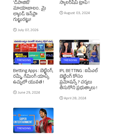
‘డిపాజిట్’
స్కాలర్‌షిప్‌ ట్రాప్‌ !
మాయాజాలం.. మై
August 03, 2024
ల్యాండ్ ఇన్‌ఫ్రా
గుట్టురట్టు!
July 07, 2026
TRENDING
TRENDING
Betting Apps : బెట్టింగ్‌,
IPL BETTING : ఐపీఎల్‌
రమ్మీ, గేమింగ్‌ యాప్స్‌
బెట్టింగ్‌ కోసం
ఉచ్చులో యువత !
ప్రమోషన్స్‌ ? చర్యలు
తీసుకోని ప్రభుత్వాలు !
June 29, 2024
April 28, 2024
TRENDING