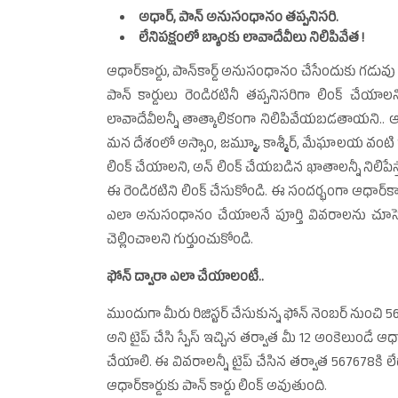
అధార్‌, పాన్‌ అనుసంధానం తప్పనిసరి.
లేనిపక్షంలో బ్యాంకు లావాదేవీలు నిలిపివేత !
ఆధార్‌కార్డు, పాన్‌కార్డ్‌ అనుసంధానం చేసేందుకు గడువు
పాన్‌ కార్డులు రెండిరటినీ తప్పనిసరిగా లింక్‌ చేయాల
లావాదేవీలన్నీ తాత్కాలికంగా నిలిపివేయబడతాయని.. ఆ
మన దేశంలో అస్సాం, జమ్మూ, కాశ్మీర్‌, మేఘాలయ వంటి రాష్
లింక్‌ చేయాలని, అన్‌ లింక్‌ చేయబడిన ఖాతాలన్నీ నిలిపేస
ఈ రెండిరటిని లింక్‌ చేసుకోండి. ఈ సందర్భంగా ఆధార్‌కార్డ
ఎలా అనుసంధానం చేయాలనే పూర్తి వివరాలను చూసెయ్
చెల్లించాలని గుర్తుంచుకోండి.
ఫోన్‌ ద్వారా ఎలా చేయాలంటే..
ముందుగా మీరు రిజిస్టర్‌ చేసుకున్న ఫోన్‌ నెంబర్‌ నుంచి
అని టైప్‌ చేసి స్పేస్‌ ఇచ్చిన తర్వాత మీ 12 అంకెలుండే ఆధార్‌
చేయాలి. ఈ వివరాలన్నీ టైప్‌ చేసిన తర్వాత 567678కి 
ఆధార్‌కార్డుకు పాన్‌ కార్డు లింక్‌ అవుతుంది.