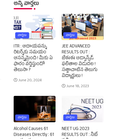
అన్ని వార్తలు
వార్తలు
వార్తలు
ITR : ఆదాయపన్ను
JEE ADVANCED
రిటర్న్‌కు సమయం
RESULTS OUT :
ఆసన్నమైంది ! మీకు ఏ
జేఈఈ అడ్వాన్స్‌డ్‌
ఫారం వర్తిస్తుందో
ఫలితాల విడుదల !
తెలుసా ?
సత్తాచాటిన తెలుగు
విద్యార్థులు !
June 20, 2024
June 18, 2023
వార్తలు
వార్తలు
Alcohol Causes 61
NEET UG 2023
Diseases Directly : 61
RESULTS OUT : నీట్‌