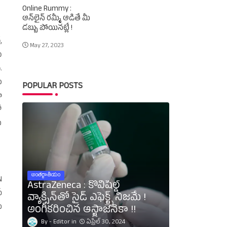
Online Rummy :
ఆన్‌లైన్‌ రమ్మీ ఆడితే మీ
డబ్బు పోయినట్లే !
,
May 27, 2023
ు
.
ు
POPULAR POSTS
ా
ో
ు
అంతర్జాతీయం
N
AstraZeneca : కోవిషీల్డ్‌
‌
వ్యాక్సిన్‌తో సైడ్‌ ఎఫెక్ట్స్‌ నిజమే !
ీ
అంగీకరించిన ఆస్ట్రాజెనెకా !!
Editor
ఏప్రిల్ 30, 2024