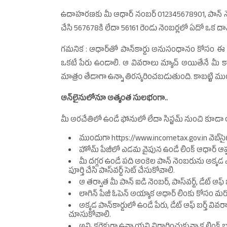
ఉదాహరణకు మీ ఆధార్‌ నంబర్‌ 012345678901, పాన్‌ నె
చేసి 567678కి లేదా 56161 రెండు నెంబర్లలో ఏదో ఒక దాని
గమనిక : ఆధార్‌తో పాన్‌కార్డు అనుసంధానం కోసం ఈ విషయ
ఒకటే పేరు ఉండాలి. ఆ వివరాలు మ్యాచ్‌ అయితేనే మీ కార్
మాత్రం తేడాగా ఉన్నా తిరస్కరించబడుతుంది. కాబట్టి ముందుగ
ఆన్‌లైనులోనూ అత్యంత సులభంగా..
మీ అరచేతిలో ఉండే ఫోనులో లేదా సిస్టమ్‌ నుంచి కూడా ఆధ
ముందుగా https://www.incometax.gov.in వెబ్‌సైటు
హోమ్‌ పేజీలో ఎడమ వైపున ఉండే లింక్‌ ఆధార్‌ ఆప్షన్‌
మీ దగ్గర ఉండే పది అంకెల పాన్‌ నెంబరును అక్కడ
పూర్తి చేసి పాస్‌వర్డ్‌ సెట్‌ చేసుకోవాలి.
ఆ తర్వాత మీ పాన్‌ ఐడి నెంబర్‌, పాస్‌వర్డ్‌, డేట్‌ ఆఫ
లాగిన్‌ పేజీ ఓపెన్‌ అయ్యాక ఆధార్‌ లింకు కోసం మర
అక్కడ పాన్‌కార్డులో ఉండే పేరు, డేట్‌ ఆఫ్‌ బర్త్‌ వి
చూసుకోవాలి.