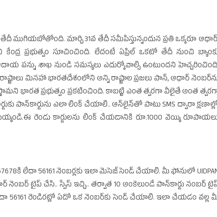
 తేదీ ముగియబోతోంది. మార్చి 31వ తేదీ సమీపిస్తున్నందున ప్రతి ఒక్కరూ ఆధార్‌
ని కేంద్ర ప్రభుత్వం సూచించింది. లేదంటే ఏప్రిల్‌ ఒకటో తేదీ నుంచి బ్యాంక
దాయ పన్ను శాఖ నుండి సమస్యలు ఎదుర్కోవాల్సి ఉంటుందని హెచ్చరించింది
ట్రాలు మినహా భారతదేశంలోని అన్ని రాష్ట్రాల ప్రజలు పాన్‌, ఆధార్‌ నెంబర్‌న
్తామని భారత ప్రభుత్వం ప్రకటించింది. కాబట్టి ఎంత త్వరగా వీలైతే అంత త్వరగ
ుకు పాన్‌కార్డును ఎలా లింక్‌ చేయాలి.. ఆన్‌లైన్‌తో పాటు SMS ద్వారా క్షణాల్ల
యండి.ఈ రెండు కార్డులను లింక్‌ చేయడానికి రూ.1000 వెయ్యి రూపాయల
 567678కి లేదా 56161 నెంబర్లకు ఇలా మెసెజ్‌ సెండ్‌ చేయాలి. మీ ఫోనులో UIDPA
 నెంబర్‌ టైప్‌ చేసి.. స్పేస్‌ ఇచ్చి.. తర్వాత 10 అంకెలుండే పాన్‌కార్డు నంబర్‌ టైప్
లేదా 56161 రెండిరట్లో ఏదో ఒక నెంబర్‌కు సెండ్‌ చేయాలి. ఇలా చేయడం వల్ల మ