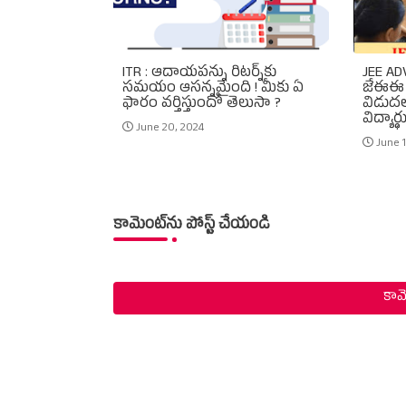
ITR : ఆదాయపన్ను రిటర్న్‌కు
JEE AD
సమయం ఆసన్నమైంది ! మీకు ఏ
జేఈఈ అ
ఫారం వర్తిస్తుందో తెలుసా ?
విడుదల
విద్యార్థ
June 20, 2024
June 
కామెంట్‌ను పోస్ట్ చేయండి
కామె