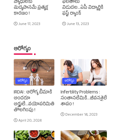
వ్యాధులకు
ఫలితాలు
మద్యపానమే ప్రత్యక్ష
విడుదల...ఏపీ విద్యార్థికి
కారణం !
ఫస్ట్‌ ర్యాంక్‌
June 17, 2023
June 13, 2023
ఆరోగ్యం
ఆరోగ్యం
ఆరోగ్యం
IRDAI : ఆరోగ్య బీమాకి
Infertility Problems :
అందరూ
సంతానలేమికి...జీవనశైలే
అర్హులే...వయోపరిమితి
శాపం !
తొలగింపు !
December 14, 2023
April 20, 2024