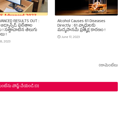
VANCED RESULTS OUT :
Alcohol Causes 61 Diseases
డ్వాన్స్‌డ్‌ ఫలితాల
Directly : 61 వ్యాధులకు
 ! సత్తాచాటిన తెలుగు
మద్యపానమే ప్రత్యక్ష కారణం !
ులు !
June 17, 2023
18, 2023
0కామెంట్‌లు
ంట్‌ను పోస్ట్ చేయండి (0)