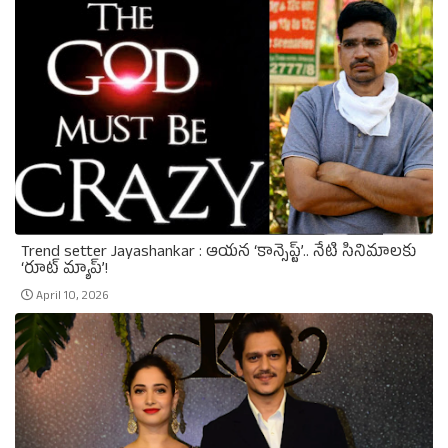
Trend setter Jayashankar : ఆయన ‘కాన్సెప్ట్’.. నేటి సినిమాలకు
‘రూట్ మ్యాప్’!
April 10, 2026