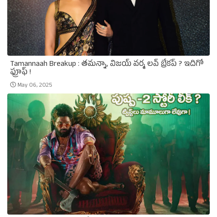
Tamannaah Breakup : తమన్నా, విజయ్‌ వర్మ లవ్‌ బ్రేకప్‌ ? ఇదిగో
ఫ్రూఫ్‌ !
May 06, 2025