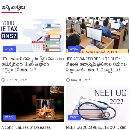
అన్ని వార్తలు
వార్తలు
వార్తలు
ITR : ఆదాయపన్ను రిటర్న్‌కు సమయం
JEE ADVANCED RESULTS OUT :
ఆసన్నమైంది ! మీకు ఏ ఫారం
జేఈఈ అడ్వాన్స్‌డ్‌ ఫలితాల విడుదల !
వర్తిస్తుందో తెలుసా ?
సత్తాచాటిన తెలుగు విద్యార్థులు !
June 20, 2024
June 18, 2023
వార్తలు
వార్తలు
Alcohol Causes 61 Diseases
NEET UG 2023 RESULTS OUT : నీట్‌