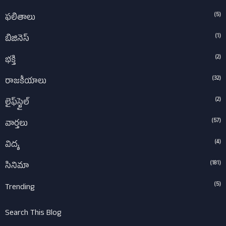
(5)
ఫలితాలు
(1)
బిజినెస్
(2)
భక్తి
(32)
రాజకీయాలు
(2)
లైఫ్‌స్టైల్‌
(57)
వార్తలు
(4)
విద్య
(181)
సినిమా
(5)
Trending
Search This Blog