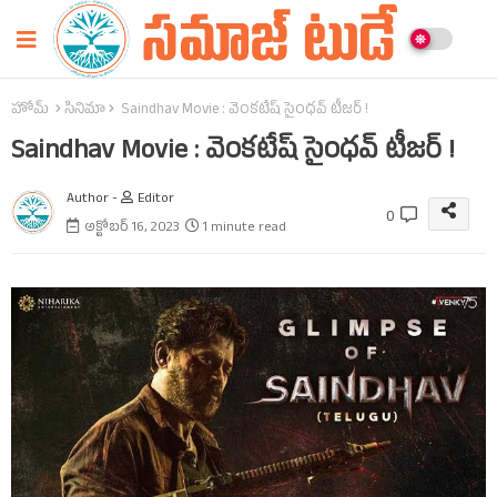
హోమ్
సినిమా
Saindhav Movie : వెంకటేష్‌ సైంధవ్‌ టీజర్‌ !
Saindhav Movie : వెంకటేష్‌ సైంధవ్‌ టీజర్‌ !
Author -
Editor
0
అక్టోబర్ 16, 2023
1 minute read