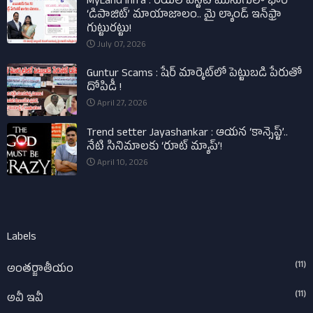
MyLand Infra : రియల్ ఎస్టేట్ ముసుగులో భారీ
‘డిపాజిట్’ మాయాజాలం.. మై ల్యాండ్ ఇన్‌ఫ్రా
గుట్టురట్టు!
July 07, 2026
Guntur Scams : షేర్ మార్కెట్‌లో పెట్టుబడి పేరుతో
దోపిడీ !
April 27, 2026
Trend setter Jayashankar : ఆయన ‘కాన్సెప్ట్’..
నేటి సినిమాలకు ‘రూట్ మ్యాప్’!
April 10, 2026
Labels
(11)
అంతర్జాతీయం
(11)
అవీ ఇవీ