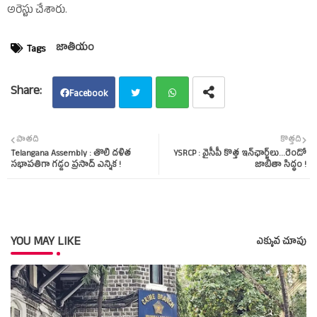
అరెస్టు చేశారు.
జాతీయం
Tags
Facebook
Twit
Wha
పాతది
కొత్తది
Telangana Assembly : తొలి దళిత
YSRCP : వైసీపీ కొత్త ఇన్‌ఛార్జ్‌లు...రెండో
ter
tsap
సభాపతిగా గడ్డం ప్రసాద్‌ ఎన్నిక !
జాబితా సిద్ధం !
p
YOU MAY LIKE
ఎక్కువ చూపు