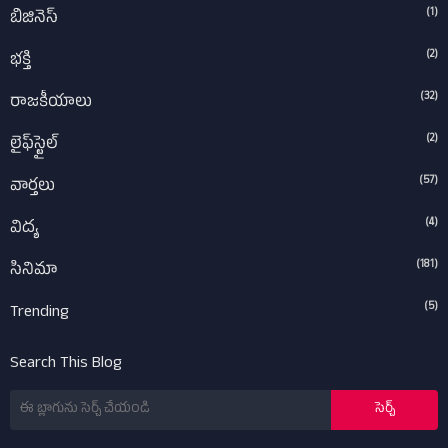
(1)
బిజినెస్
(2)
భక్తి
(32)
రాజకీయాలు
(2)
లైఫ్‌స్టైల్‌
(57)
వార్తలు
(4)
విద్య
(181)
సినిమా
(5)
Trending
Search This Blog