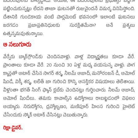
బెదిరింపులకు పాల్పడ్డాడు. అయితే, ఈ బెదిరింపులను ప్రభుత్వం పెద్దగా
పట్టించుకున్నట్టు లేదని తాజా ఘటనతో రుజువైందనే విమర్శ వినిపిస్తోంది.
దేశానికి గుండెకాయ వంటి పార్లమెంట్‌ భవనంలో ఇలాంటి ఘటనలు
జరగడం ప్రజాప్రతినిధులకు సురక్షితమేనా? అనే ప్రశ్నలు
ఉత్పన్నమవుతున్నాయి.
ఆ నలుగూరు
వేర్వేరు బ్యాక్‌గ్రౌండ్‌కు చెందినవాళ్లు. వాళ్ల విద్యార్హతలు కూడా వేరే.
ప్రాంతాలు కూడా వేరే. 20 నుంచి 30 ఏళ్ల మధ్య వయసున్న వాళ్లు. పొగ
క్యాన్లతో అటాక్‌ చేసిన సాగర్‌ శర్మ, నీలమ్‌ ఆజాద్‌, మనోరంజన్‌ డీ, అమోల్‌
షిండే, విక్కీ శర్మ, లలిత్‌ జా గురించి కొన్ని ఆసక్తికర విషయాలు తెలిశాయి.
వీళ్లంతా భగత్‌ సింగ్‌ ఫ్యాన్‌ క్లబ్‌కు చెందినట్లు గుర్తించారు. నీలమ్‌ ఆజాద్‌,
అమోల్‌ షిండేలు.. తమకు కావాల్సిన ఉద్యోగాలు రాబట్టడంలో విఫలం
అయ్యారు. నిరుద్యోగం, ద్రవ్యోల్బణం, మణిపూర్‌ హింస గురించి హైలెట్‌
చేసేందుకు స్మోక్‌ అటాక్‌ చేసినట్లు చెబుతున్నారు.
రిక్షా డ్రైవర్‌..