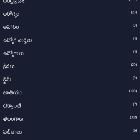
ఆంధ్రప్రదేశ్‌
(20)
ఆరోగ్యం
(3)
ఆహారం
(1)
ఉద్యోగ వార్తలు
(1)
ఉద్యోగాలు
(20)
క్రీడలు
(9)
క్రైమ్
(108)
జాతీయం
(7)
టెక్నాలజీ
(362)
తెలంగాణ
(5)
ఫలితాలు