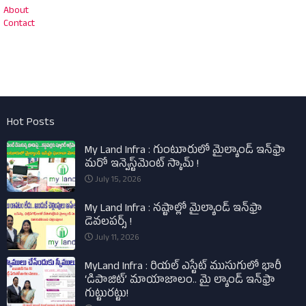
About
Contact
Hot Posts
My Land Infra : గుంటూరులో మైల్యాండ్ ఇన్‌ఫ్రా
మరో ఇన్వెస్ట్‌మెంట్ స్కామ్ !
July 15, 2026
My Land Infra : నష్టాల్లో మైల్యాండ్ ఇన్‌ఫ్రా
డెవలపర్స్ !
July 11, 2026
MyLand Infra : రియల్ ఎస్టేట్ ముసుగులో భారీ
‘డిపాజిట్’ మాయాజాలం.. మై ల్యాండ్ ఇన్‌ఫ్రా
గుట్టురట్టు!