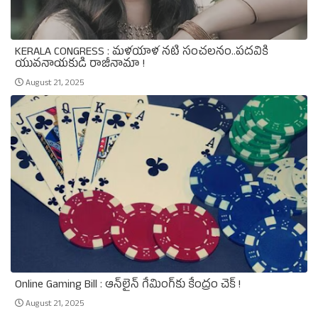
KERALA CONGRESS : మళయాళ నటి సంచలనం..పదవికి
యువనాయకుడి రాజీనామా !
August 21, 2025
Online Gaming Bill : ఆన్‌లైన్‌ గేమింగ్‌కు కేంద్రం చెక్‌ !
August 21, 2025