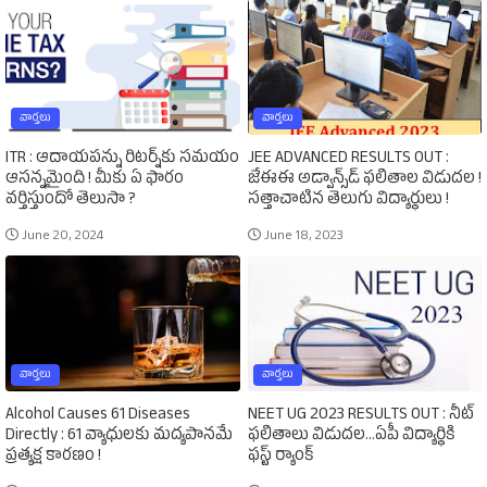
వార్తలు
వార్తలు
ITR : ఆదాయపన్ను రిటర్న్‌కు సమయం
JEE ADVANCED RESULTS OUT :
ఆసన్నమైంది ! మీకు ఏ ఫారం
జేఈఈ అడ్వాన్స్‌డ్‌ ఫలితాల విడుదల !
వర్తిస్తుందో తెలుసా ?
సత్తాచాటిన తెలుగు విద్యార్థులు !
June 20, 2024
June 18, 2023
వార్తలు
వార్తలు
Alcohol Causes 61 Diseases
NEET UG 2023 RESULTS OUT : నీట్‌
Directly : 61 వ్యాధులకు మద్యపానమే
ఫలితాలు విడుదల...ఏపీ విద్యార్థికి
ప్రత్యక్ష కారణం !
ఫస్ట్‌ ర్యాంక్‌