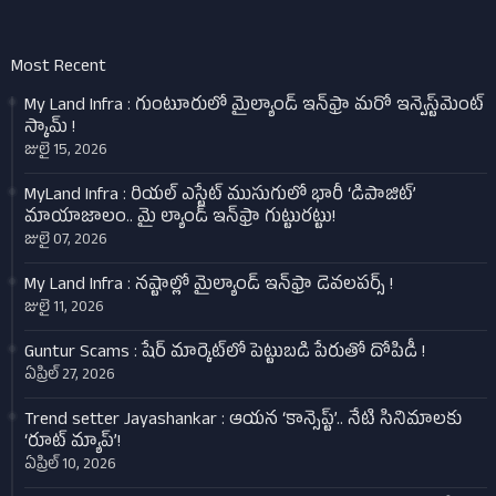
Most Recent
My Land Infra : గుంటూరులో మైల్యాండ్ ఇన్‌ఫ్రా మరో ఇన్వెస్ట్‌మెంట్
స్కామ్ !
జులై 15, 2026
MyLand Infra : రియల్ ఎస్టేట్ ముసుగులో భారీ ‘డిపాజిట్’
మాయాజాలం.. మై ల్యాండ్ ఇన్‌ఫ్రా గుట్టురట్టు!
జులై 07, 2026
My Land Infra : నష్టాల్లో మైల్యాండ్ ఇన్‌ఫ్రా డెవలపర్స్ !
జులై 11, 2026
Guntur Scams : షేర్ మార్కెట్‌లో పెట్టుబడి పేరుతో దోపిడీ !
ఏప్రిల్ 27, 2026
Trend setter Jayashankar : ఆయన ‘కాన్సెప్ట్’.. నేటి సినిమాలకు
‘రూట్ మ్యాప్’!
ఏప్రిల్ 10, 2026