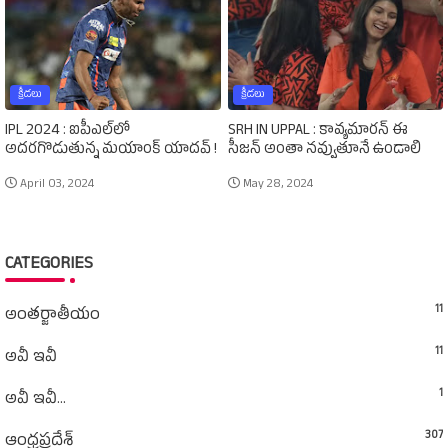
క్రీడలు
క్రీడలు
IPL 2024 : ఐపీఎల్‌లో
SRH IN UPPAL : కావ్యమారన్‌ ఈ
అదరగొడుతున్న మయాంక్‌ యాదవ్‌ !
సీజన్‌ అంతా నవ్వుతూనే ఉండాలి
April 03, 2024
May 28, 2024
CATEGORIES
11
అంతర్జాతీయం
11
అవీ ఇవీ
1
అవీ ఇవీ...
307
ఆంధ్రప్రదేశ్‌