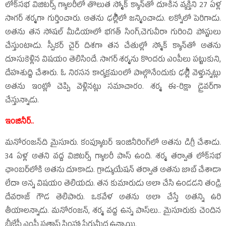
లోక్‌సభ విజిటర్స్‌ గ్యాలరీలో తొలుత స్మోక్‌ క్యాన్‌తో దూకిన వ్యక్తిని 27 ఏళ్ల
సాగర్‌ శర్మగా గుర్తించారు. అతను ఢల్లీిలో జన్మించాడు. లక్నోలో పెరిగాడు.
అతను తన సోషల్‌ మీడియాలో భగత్‌ సింగ్‌,చెగువీరా గురించి పోస్టులు
చేస్తుంటాడు. స్పీకర్‌ చైర్‌ దిశగా తన చేతుల్లో స్మోక్‌ క్యాన్‌తో అతను
దూసుకెళ్లిన విషయం తెలిసిందే. సాగర్‌ శర్మను కొందరు ఎంపీలు పట్టుకుని,
దేహశుద్ది చేశారు. ఓ నిరసన కార్యక్రమంలో పాల్గొనేందుకు ఢల్లీి వెళ్తున్నట్లు
అతను ఇంట్లో చెప్పి వెళ్లినట్లు సమాచారం. శర్మ ఈ-రిక్షా డ్రైవర్‌గా
చేస్తున్నాడు.
ఇంజినీర్‌..
మనోరంజన్‌ది మైసూరు. కంప్యూటర్‌ ఇంజినీరింగ్‌లో అతను డిగ్రీ చేశాడు.
34 ఏళ్ల అతని వద్ద విజిటర్స్‌ గ్యాలరీ పాస్‌ ఉంది. శర్మ తర్వాత లోక్‌సభ
ఛాంబర్‌లోకి అతను దూకాడు. గ్రాడ్యుయేషన్‌ తర్వాత అతను జాబ్‌ చేశాడా
లేదా అన్న విషయం తెలియదు. తన కుమారుడు అలా చేసి ఉండడని తండ్రి
దేవరాజ్‌ గౌడ తెలిపారు. ఒకవేళ అతను అలా చేస్తే అతన్ని ఉరి
తీయాలన్నాడు. మనోరంజన్‌, శర్మ వద్ద ఉన్న పాస్‌లు.. మైసూరుకు చెందిన
బీజేపీ ఎంపీ ప్రతాప్‌ సింహా పేరుమీద ఉన్నాయి.