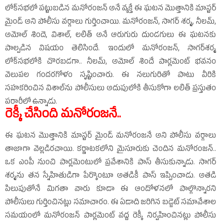
లోక్‌సభలో పట్టుబడిన మనోరంజన్‌ అనే వ్యక్తే ఈ ఘటన మొత్తానికి మాస్టర్‌
మైండ్‌ అని పోలీసు వర్గాలు గుర్తించాయి. మనోరంజన్‌, సాగర్‌ శర్మ, నీలమ్‌,
అమోల్‌ శిందె, విశాల్‌, లలిత్‌ అనే ఆరుగురు దుండగులు ఈ ఘటనకు
పాల్పడిన విషయం తెలిసిందే. ఇందులో మనోరంజన్‌, సాగర్‌శర్మ
లోక్‌సభలోకి చొరబడగా.. నీలమ్‌, అమోల్‌ శిందే పార్లమెంట్‌ భవనం
వెలుపల గందరగోళం సృష్టించారు. ఈ నలుగురితో పాటు వీరికి
సహకరించిన విశాల్‌ను పోలీసులు అదుపులోకి తీసుకోగా లలిత్‌ ప్రస్తుతం
పరారీలో ఉన్నాడు.
రెక్కీ చేసింది మనోరంజనే..
ఈ ఘటన మొత్తానికి మాస్టర్‌ మైండ్‌ మనోరంజనే అని పోలీసు వర్గాలు
తాజాగా వెల్లడిరచాయి. కర్ణాటకలోని మైసూరుకు చెందిన మనోరంజన్‌..
ఒక ఎంపీ నుంచి పార్లమెంటులో ప్రవేశానికి పాస్‌ తీసుకున్నాడు. సాగర్‌
శర్మను తన స్నేహితుడిగా పేర్కొంటూ అతడికీ పాస్‌ ఇప్పించాడు. అతడి
పిలుపుతోనే మిగతా వారు కూడా ఈ ఆందోళనలో పాల్గొన్నారని
పోలీసులు గుర్తించినట్లు సమాచారం. ఈ ఏడాది జరిగిన బడ్జెట్‌ సమావేశాల
సమయంలో మనోరంజన్‌ పార్లమెంట్‌ వద్ద రెక్కీ నిర్వహించినట్లు పోలీసు