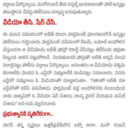
వర్గాలు పేర్కొన్నాయి. మనోరంజన్‌ తీరు నక్సల్స్‌ భావజాలంతో పోలి ఉన్నట్లు
తెలుస్తోంది. దీనిపై పోలీసులు దర్యాప్తు జరుపుతున్నారు.
వీడియో తీసి.. షేర్‌ చేసి..
ఈ ఘటన సమయంలో లలిత్‌ కూడా పార్లమెంట్‌ ప్రాంగణంలోనే ఉన్నట్లు
పోలీసులు గుర్తించారు. పార్లమెంట్‌ సమీపంలో నీలమ్‌, అమోల్‌ ఆందోళన
చేస్తుండగా ఆ వీడియోను లలిత్‌ ఫోన్లో రికార్డ్‌ చేసినట్లు తెలిసింది. భద్రతా
సిబ్బంది వారిని పట్టుకోగానే.. నిందితులదరి ఫోన్లతో లలిత్‌ అక్కడి నుంచి
పరారైనట్లు పోలీసు వర్గాలు పేర్కొన్నాయి. అనంతరం ఆ వీడియోను పశ్చిమ
బెంగాల్‌కు చెందిన ఓ ఎన్జీవో సభ్యురాలికి పంపినట్లు సమాచారం. సదరు
ఎన్జీవో సభ్యురాలు ఓ మీడియాతో మాట్లాడుతూ.. ‘‘గతంలో లలిత్‌ మా
ఎన్జీవోతో కలిసి పనిచేశాడు. పార్లమెంట్‌ వద్ద ఆందోళనకు సంబంధించి
నాకు వాట్సప్‌లో ఓ వీడియో షేర్‌ చేశాడు. దాన్ని వైరల్‌ చేయమని మెసేజ్‌
చేశాడు’’ అని ఆమె వెల్లడిరచారు.
ప్రభుత్వానికి వ్యతిరేకంగా...
సాగర్‌ శర్మ స్వస్థలం ఉత్తర్‌ప్రదేశ్‌లోని లక్నో కాగా.. మనో రంజన్‌