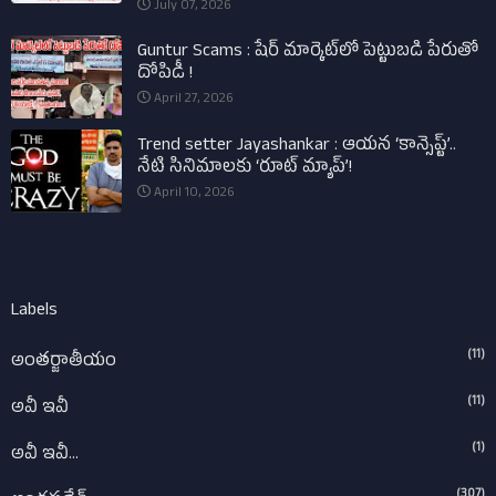
July 07, 2026
Guntur Scams : షేర్ మార్కెట్‌లో పెట్టుబడి పేరుతో
దోపిడీ !
April 27, 2026
Trend setter Jayashankar : ఆయన ‘కాన్సెప్ట్’..
నేటి సినిమాలకు ‘రూట్ మ్యాప్’!
April 10, 2026
Labels
(11)
అంతర్జాతీయం
(11)
అవీ ఇవీ
(1)
అవీ ఇవీ...
(307)