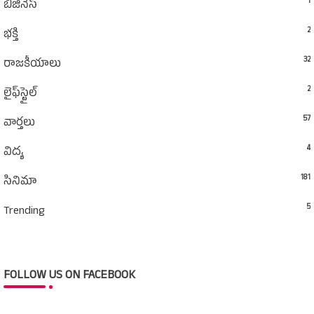
1
బిజినెస్
2
భక్తి
32
రాజకీయాలు
2
లైఫ్‌స్టైల్‌
57
వార్తలు
4
విద్య
181
సినిమా
5
Trending
FOLLOW US ON FACEBOOK