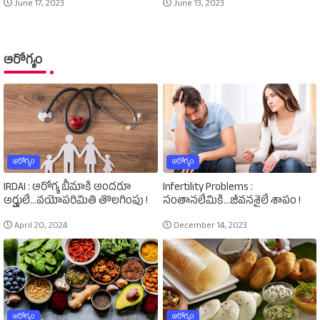
June 17, 2023
June 13, 2023
ఆరోగ్యం
ఆరోగ్యం
ఆరోగ్యం
IRDAI : ఆరోగ్య బీమాకి అందరూ
Infertility Problems :
అర్హులే...వయోపరిమితి తొలగింపు !
సంతానలేమికి...జీవనశైలే శాపం !
April 20, 2024
December 14, 2023
ఆరోగ్యం
ఆరోగ్యం