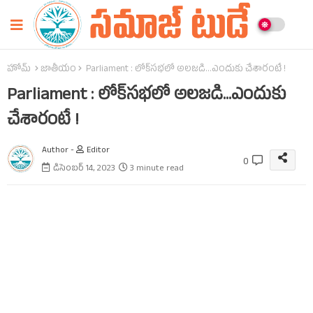
హోమ్
జాతీయం
Parliament : లోక్‌సభలో అలజడి...ఎందుకు చేశారంటే !
Parliament : లోక్‌సభలో అలజడి...ఎందుకు
చేశారంటే !
Author -
Editor
0
డిసెంబర్ 14, 2023
3 minute read