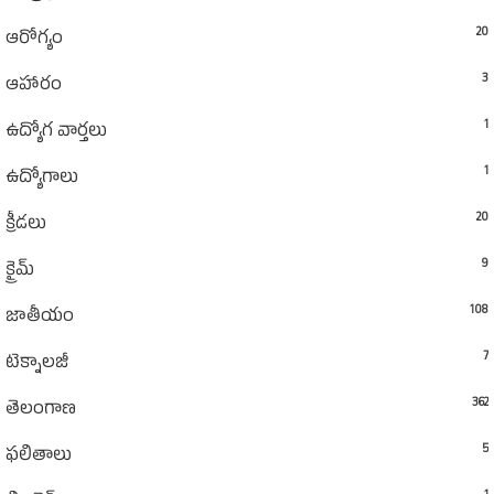
20
ఆరోగ్యం
3
ఆహారం
1
ఉద్యోగ వార్తలు
1
ఉద్యోగాలు
20
క్రీడలు
9
క్రైమ్
108
జాతీయం
7
టెక్నాలజీ
362
తెలంగాణ
5
ఫలితాలు