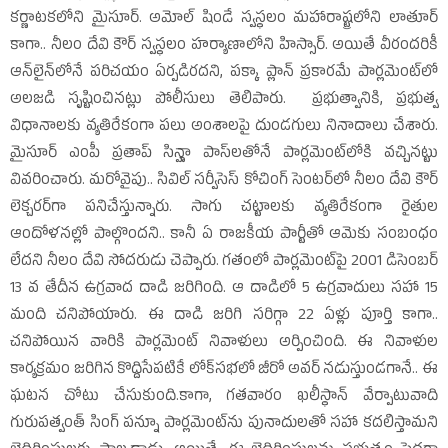
కర్ణాటకలోని మైసూర్‌. అమోల్‌ షిండే స్వస్థలం మహారాష్ట్రలోని లాతూర్‌
కాగా.. నీలం దేవి కౌర్‌ స్వస్థలం హర్యాణాలోని హిస్సార్‌. అయితే వీరందరికీ
ఆన్‌లైన్‌లోనే పరిచయం ఏర్పడిరదని, పక్కా ప్లాన్‌ ప్రకారమే పార్లమెంట్‌లో
అలజడి సృష్టించినట్లు పోలీసులు తెలిపారు. ప్రభుత్వానికి, ప్రభుత్వ
విధానాలకు వ్యతిరేకంగా పలు అంశాలపై దుండగులు నినాదాలు చేశారు.
మైసూర్‌ ఎంపీ ప్రతాప్‌ సిన్హా పాస్‌లతోనే పార్లమెంట్‌లోకి వచ్చినట్టు
వివరించారు. మరోవైపు.. సివిల్‌ సర్వీసెస్‌ కోచింగ్‌ సెంటర్‌లో నీలం దేవి కౌర్‌
లెక్చరర్‌గా పనిచేస్తున్నారు. సాగు చట్టాలకు వ్యతిరేకంగా రైతుల
ఆందోళనల్లో పాల్గొందని.. కానీ ఏ రాజకీయ పార్టీతో ఆమెకు సంబంధం
లేదని నీలం దేవి సోదరుడు చెప్పారు. గతంలో పార్లమెంట్‌పై 2001 డిసెంబర్‌
13 వ తేదీన ఉగ్రవాద దాడి జరిగింది. ఆ దాడిలో 5 ఉగ్రవాదులు సహా 15
మంది చనిపోయారు. ఈ దాడి జరిగి సరిగ్గా 22 ఏళ్లు పూర్తి కాగా..
చనిపోయిన వారికి పార్లమెంట్‌ నివాళులు అర్పించింది. ఈ నివాళుల
కార్యక్రమం జరిగిన కొద్దిసేపటికే లోక్‌సభలో జీరో అవర్‌ నడుస్తుండగానే.. ఈ
ఘటన చోటు చేసుకుంది.కాగా, గతవారం ఖలీస్థాన్‌ వేర్పాటువాది
గురుపత్వంత్‌ సింగ్‌ పన్నూ పార్లమెంట్‌ను పునాదులతో సహా కదలిస్తామని