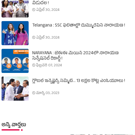
విడుదల !
ఏప్రిల్ 30, 2024
Telangana : SSC ఫలితాల్లో దుమ్మురేపిన నారాయణ !
ఏప్రిల్ 30, 2024
NARAYANA : జేఈఈ మెయిన్‌ 2024లో నారాయణ
సెన్సేషనల్‌ రికార్డ్‌ !
ఫిబ్రవరి 07, 2024
గ్లోబల్‌ ఇన్వెష్టర్స్‌ సమ్మిట్‌... 13 లక్షల కోట్ల ఎంఓయూలు !
మార్చి 03, 2023
అన్ని వార్తలు