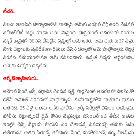
టీచర్‌..
నీలమ్‌ ఆజాద్‌ది హర్యానాలోని హిస్సార్‌. ఆమెకు ఎంఫిల్‌ డిగ్రీ ఉంది. నేషనల్‌
ఎలిజిబిలిటీ టెస్టు కూడా ఆమె పాసైంది. పార్లమెంట్‌ ఆవరణలో రంగుల
స్మోక్‌ క్యాన్లతో నిరసన చేపట్టిన వ్యక్తుల్లో ఆమె ఒకరు. ఆమె వయసు 37 ఏళ్లు.
సాగు చట్టాలకు వ్యతిరేకంగా రైతులు చేసిన ధర్నాలో ఆమె పాల్గొన్నారు. రెజ్లర్ల
నిరసన సమయంలోనూ ఆమె కనిపించారు. ఉన్నత విద్యను ఆర్జించినా..
ఆమెకు ఉద్యోగం దక్కలేదు.
ఆర్మీ ఔత్సాహికుడు..
అమోల్‌ షిండే ఎస్సీ వర్గానికి చెందిన వ్యక్తి. పార్లమెంట్‌ ఆవరణలో నీలమ్‌తో
కలిసి అమోల్‌ నిరసనలో పాల్గొన్నాడు. మహారాష్ట్రలోని లాతూరు గ్రామం
అతనిది. 25 ఏళ్ల అతను అనేక పోలీసు, ఆర్మీ పరీక్షల్లో విఫలం అయ్యాడు.
పోలీసు రిక్రూట్మెంట్‌ డ్రైవ్‌ కోసం వెళ్తున్నట్లు డిసెంబర్‌ 9వ తేదీన అతను
ఇంట్లో చెప్పి వెళ్లాడు. కొడుకు ఏం చేశాడన్న విషయంపై తమకు ఏమీ
తెలియదని అతని పేరెంట్స్‌ తెలిపారు. షిండే, మనోరంజన్‌, శర్మ, నీలమ్‌ను