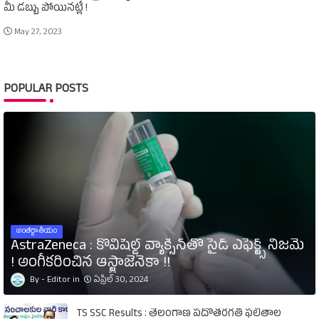
మీ డబ్బు పోయినట్లే !
May 27, 2023
POPULAR POSTS
అంతర్జాతీయం
AstraZeneca : కోవిషీల్డ్‌ వ్యాక్సిన్‌తో సైడ్‌ ఎఫెక్ట్స్‌ నిజమే
! అంగీకరించిన ఆస్ట్రాజెనెకా !!
Editor
ఏప్రిల్ 30, 2024
TS SSC Results : తెలంగాణ పదోతరగతి ఫలితాల