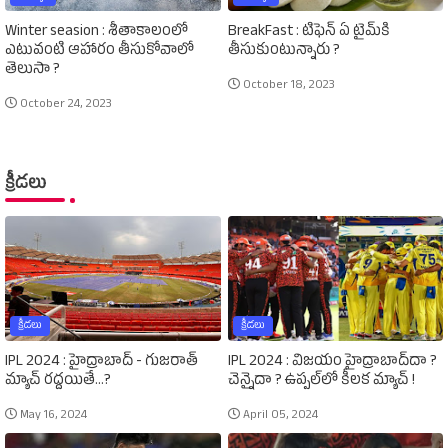
Winter seasion : శీతాకాలంలో
BreakFast : టిఫెన్‌ ఏ టైమ్‌కి
ఎటువంటి ఆహారం తీసుకోవాలో
తీసుకుంటున్నారు ?
తెలుసా ?
October 18, 2023
October 24, 2023
క్రీడలు
క్రీడలు
క్రీడలు
IPL 2024 : హైద్రాబాద్‌ - గుజరాత్‌
IPL 2024 : విజయం హైద్రాబాద్‌దా ?
మ్యాచ్‌ రద్దయితే...?
చెన్నైదా ? ఉప్పల్‌లో కీలక మ్యాచ్‌ !
May 16, 2024
April 05, 2024