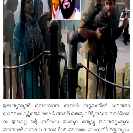
ప్రజాస్వామ్యానికి దేవాలయంగా భావించే పార్లమెంట్‌లో బుధవారం
దుండగులు సృష్టించిన అలజడి యావత్‌ దేశాన్ని ఉలిక్కిపాటుకు గురిచేసింది.
ఈ ఘటనపై దిల్లీ పోలీసులు ముమ్మర దర్యాప్తు కొనసాగిస్తున్నారు.
విచారణలో నిందితుల గురించి కీలక విషయాలు వెలుగులోకి వస్తున్నాయి.