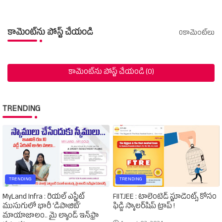
కామెంట్‌ను పోస్ట్ చేయండి
0కామెంట్‌లు
కామెంట్‌ను పోస్ట్ చేయండి (0)
TRENDING
TRENDING
TRENDING
MyLand Infra : రియల్ ఎస్టేట్
FIITJEE : టాలెంటెడ్‌ స్టూడెంట్స్‌ కోసం
ముసుగులో భారీ ‘డిపాజిట్’
ఫిడ్జి స్కాలర్‌షిప్‌ ట్రాప్‌ !
మాయాజాలం.. మై ల్యాండ్ ఇన్‌ఫ్రా