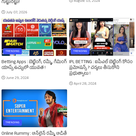
August 03, 2024
గుట్టురట్టు!
July 07, 2026
TRENDING
TRENDING
Betting Apps : బెట్టింగ్‌, రమ్మీ, గేమింగ్‌
IPL BETTING : ఐపీఎల్‌ బెట్టింగ్‌ కోసం
యాప్స్‌ ఉచ్చులో యువత !
ప్రమోషన్స్‌ ? చర్యలు తీసుకోని
ప్రభుత్వాలు !
June 29, 2024
April 28, 2024
TRENDING
Online Rummy : ఆన్‌లైన్‌ రమ్మీ ఆడితే