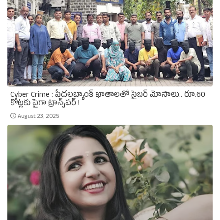
Cyber Crime : పేదలబ్యాంక్‌ ఖాతాలతో సైబర్‌ మోసాలు.. రూ.60
కోట్లకు పైగా ట్రాన్స్‌ఫర్‌ !
August 23, 2025