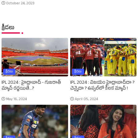
October 24, 2023
క్రీడలు
క్రీడలు
క్రీడలు
IPL 2024 : హైద్రాబాద్‌ - గుజరాత్‌
IPL 2024 : విజయం హైద్రాబాద్‌దా ?
మ్యాచ్‌ రద్దయితే...?
చెన్నైదా ? ఉప్పల్‌లో కీలక మ్యాచ్‌ !
May 16, 2024
April 05, 2024