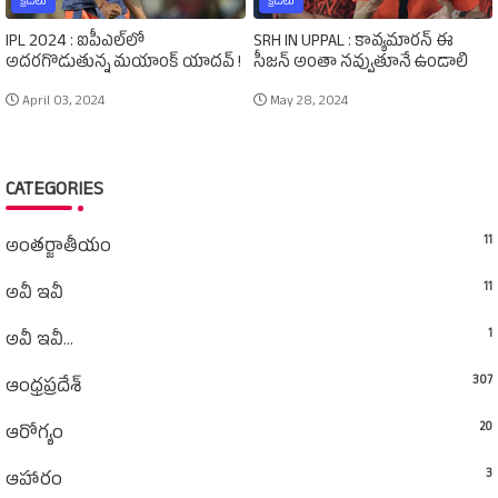
క్రీడలు
క్రీడలు
IPL 2024 : ఐపీఎల్‌లో
SRH IN UPPAL : కావ్యమారన్‌ ఈ
అదరగొడుతున్న మయాంక్‌ యాదవ్‌ !
సీజన్‌ అంతా నవ్వుతూనే ఉండాలి
April 03, 2024
May 28, 2024
CATEGORIES
11
అంతర్జాతీయం
11
అవీ ఇవీ
1
అవీ ఇవీ...
307
ఆంధ్రప్రదేశ్‌
20
ఆరోగ్యం
3
ఆహారం