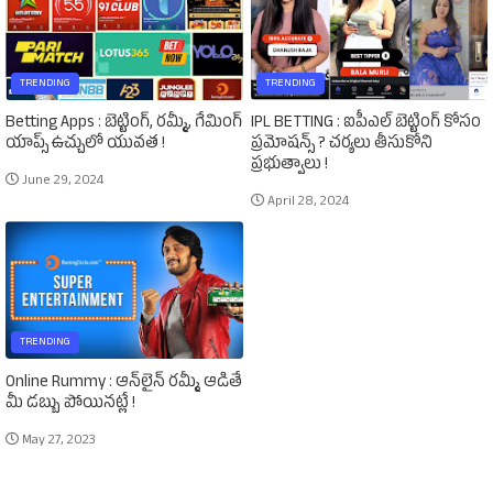
TRENDING
TRENDING
Betting Apps : బెట్టింగ్‌, రమ్మీ, గేమింగ్‌
IPL BETTING : ఐపీఎల్‌ బెట్టింగ్‌ కోసం
యాప్స్‌ ఉచ్చులో యువత !
ప్రమోషన్స్‌ ? చర్యలు తీసుకోని
ప్రభుత్వాలు !
June 29, 2024
April 28, 2024
TRENDING
Online Rummy : ఆన్‌లైన్‌ రమ్మీ ఆడితే
మీ డబ్బు పోయినట్లే !
May 27, 2023