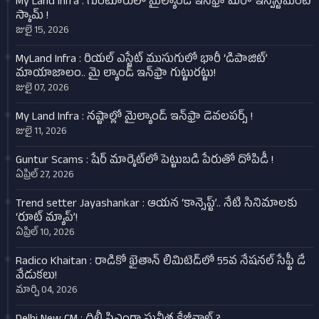
My Land Infra : గుంటూరులో మైల్యాండ్ ఇన్‌ఫ్రా మరో ఇన్వెస్ట్‌మెంట్
స్కామ్ !
జులై 15, 2026
MyLand Infra : రియల్ ఎస్టేట్ ముసుగులో భారీ ‘డిపాజిట్’
మాయాజాలం.. మై ల్యాండ్ ఇన్‌ఫ్రా గుట్టురట్టు!
జులై 07, 2026
My Land Infra : నష్టాల్లో మైల్యాండ్ ఇన్‌ఫ్రా డెవలపర్స్ !
జులై 11, 2026
Guntur Scams : షేర్ మార్కెట్‌లో పెట్టుబడి పేరుతో దోపిడీ !
ఏప్రిల్ 27, 2026
Trend setter Jayashankar : ఆయన ‘కాన్సెప్ట్’.. నేటి సినిమాలకు
‘రూట్ మ్యాప్’!
ఏప్రిల్ 10, 2026
Radico Khaitan : రాడికో ఖైతాన్ లిమిటెడ్‌లో 55వ నేషనల్ సేఫ్టీ డే
వేడుకలు!
మార్చి 04, 2026