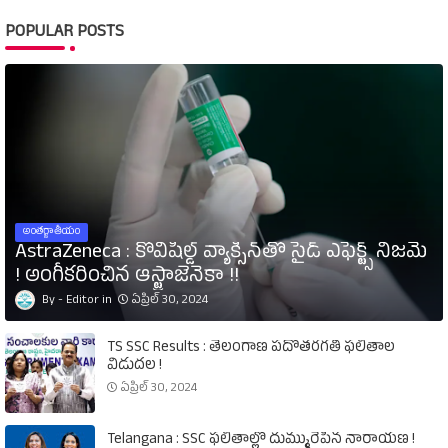
POPULAR POSTS
అంతర్జాతీయం
AstraZeneca : కోవిషీల్డ్‌ వ్యాక్సిన్‌తో సైడ్‌ ఎఫెక్ట్స్‌ నిజమే
! అంగీకరించిన ఆస్ట్రాజెనెకా !!
Editor
ఏప్రిల్ 30, 2024
TS SSC Results : తెలంగాణ పదోతరగతి ఫలితాల
విడుదల !
ఏప్రిల్ 30, 2024
Telangana : SSC ఫలితాల్లో దుమ్మురేపిన నారాయణ !