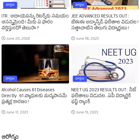
వార్తలు
వార్తలు
ITR : ఆదాయపన్ను రిటర్న్‌కు సమయం
JEE ADVANCED RESULTS OUT :
ఆసన్నమైంది ! మీకు ఏ ఫారం
జేఈఈ అడ్వాన్స్‌డ్‌ ఫలితాల విడుదల !
వర్తిస్తుందో తెలుసా ?
సత్తాచాటిన తెలుగు విద్యార్థులు !
June 20, 2024
June 18, 2023
వార్తలు
వార్తలు
Alcohol Causes 61 Diseases
NEET UG 2023 RESULTS OUT : నీట్‌
Directly : 61 వ్యాధులకు మద్యపానమే
ఫలితాలు విడుదల...ఏపీ విద్యార్థికి
ప్రత్యక్ష కారణం !
ఫస్ట్‌ ర్యాంక్‌
June 17, 2023
June 13, 2023
ఆరోగ్యం