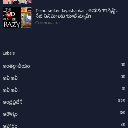
Trend setter Jayashankar : ఆయన ‘కాన్సెప్ట్’..
నేటి సినిమాలకు ‘రూట్ మ్యాప్’!
April 10, 2026
Labels
(11)
అంతర్జాతీయం
(11)
అవీ ఇవీ
(1)
అవీ ఇవీ...
(307)
ఆంధ్రప్రదేశ్‌
(20)
ఆరోగ్యం
(3)
ఆహారం