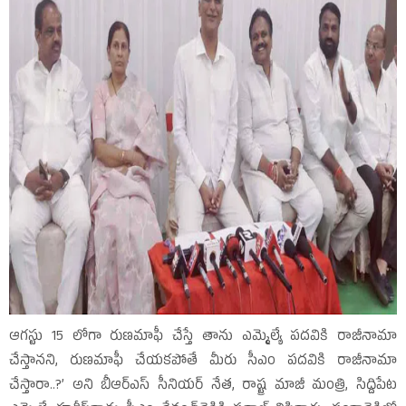
ఆగస్టు 15 లోగా రుణమాఫీ చేస్తే తాను ఎమ్మెల్యే పదవికి రాజీనామా
చేస్తానని, రుణమాఫీ చేయకపోతే మీరు సీఎం పదవికి రాజీనామా
చేస్తారా..?’ అని బీఆర్‌ఎస్‌ సీనియర్‌ నేత, రాష్ట్ర మాజీ మంత్రి, సిద్దిపేట