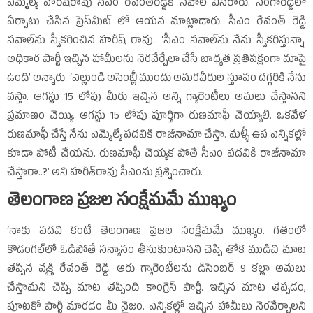
ఎమ్మెల్యే హరీష్‌రావు సీఎం రేవంత్‌రెడ్డికి సవాల్‌ విసిరారు. సంగారెడ్డిలో
ఏర్పాటు చేసిన ప్రెస్‌మీట్‌ లో ఆయన మాట్లాడారు. సీఎం రేవంత్‌ రెడ్డి
సవాల్‌ను స్వీకరించిన హరీష్‌ రావు.. ‘సీఎం సవాల్‌ను నేను స్వీకరిస్తున్నా.
అధికార పార్టీ ఇచ్చిన హామీలను నెరవేర్చేలా చేసే బాధ్యత ప్రతిపక్షంగా మాపై
ఉంది’ అన్నారు. ‘ఎల్లుండి అసెంబ్లీ ముందు అమరవీరుల స్తూపం దగ్గరికి నేను
వస్తా. ఆగస్టు 15 లోపు మీరు ఇచ్చిన అన్ని గ్యారెంటీలు అమలు చేస్తానని
ప్రమాణం చెయ్యి. ఆగస్టు 15 లోపు పూర్తిగా రుణమాఫీ చెయ్యాలి. ఒకవేళ
రుణమాఫీ చేస్తే నేను ఎమ్మెల్యే పదవికి రాజీనామా చేస్తా. మళ్ళీ ఉప ఎన్నికల్లో
కూడా పోటీ చేయను. రుణమాఫీ చెయ్యక పోతే సీఎం పదవికి రాజీనామా
చేస్తారా..?’ అని హరీశ్‌రావు సీఎంను ప్రశ్నించారు.
తెలంగాణ ప్రజల సంక్షేమమే ముఖ్యం
‘నాకు పదవి కంటే తెలంగాణ ప్రజల సంక్షేమమే ముఖ్యం. గతంలో
కొడంగల్‌లో ఓడిపోతే సన్యాసం తీసుకుంటానని చెప్పి తోక ముడిచి మాట
తప్పిన వ్యక్తి రేవంత్‌ రెడ్డి. ఆరు గ్యారెంటీలను డిసెంబర్‌ 9 కల్లా అమలు
చేస్తామని చెప్పి మాట తప్పింది కాంగ్రెస్‌ పార్టీ. ఇచ్చిన మాట తప్పడం,
పూటకో పార్టీ మారడం మీ నైజం. ఎన్నికల్లో ఇచ్చిన హామీలు నెరవేర్చాలని