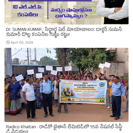
Dr. SUMAN KUMAR : సిద్ధార్థ షెల్ మాయాజాలం: డాక్టర్ సుమన్
కుమార్ డొల్ల కంపెనీల గుట్టు రట్టు!
April 06, 2026
Radico Khaitan : రాడికో ఖైతాన్ లిమిటెడ్‌లో 55వ నేషనల్ సేఫ్టీ
డే వేడుకలు!