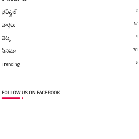
2
లైఫ్‌స్టైల్‌
57
వార్తలు
4
విద్య
181
సినిమా
5
Trending
FOLLOW US ON FACEBOOK