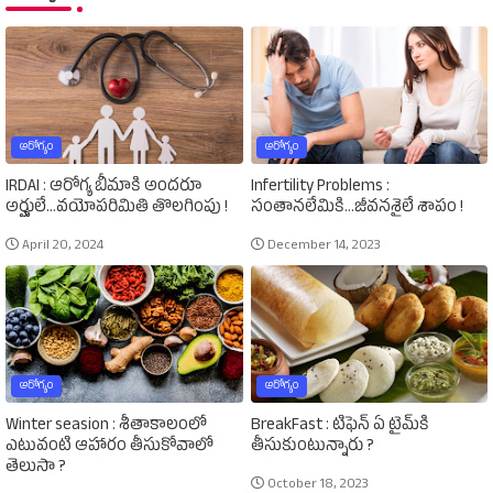
ఆరోగ్యం
ఆరోగ్యం
IRDAI : ఆరోగ్య బీమాకి అందరూ
Infertility Problems :
అర్హులే...వయోపరిమితి తొలగింపు !
సంతానలేమికి...జీవనశైలే శాపం !
April 20, 2024
December 14, 2023
ఆరోగ్యం
ఆరోగ్యం
Winter seasion : శీతాకాలంలో
BreakFast : టిఫెన్‌ ఏ టైమ్‌కి
ఎటువంటి ఆహారం తీసుకోవాలో
తీసుకుంటున్నారు ?
తెలుసా ?
October 18, 2023