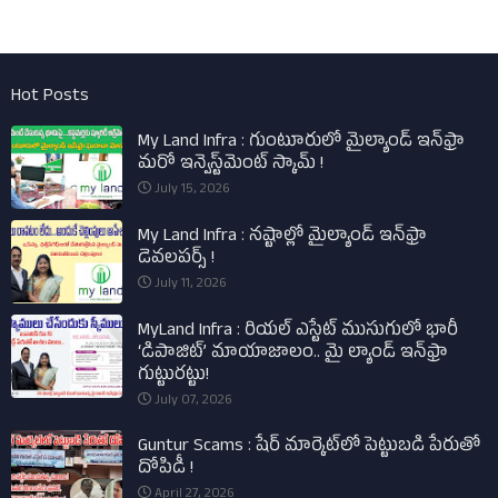
Hot Posts
My Land Infra : గుంటూరులో మైల్యాండ్ ఇన్‌ఫ్రా
మరో ఇన్వెస్ట్‌మెంట్ స్కామ్ !
July 15, 2026
My Land Infra : నష్టాల్లో మైల్యాండ్ ఇన్‌ఫ్రా
డెవలపర్స్ !
July 11, 2026
MyLand Infra : రియల్ ఎస్టేట్ ముసుగులో భారీ
‘డిపాజిట్’ మాయాజాలం.. మై ల్యాండ్ ఇన్‌ఫ్రా
గుట్టురట్టు!
July 07, 2026
Guntur Scams : షేర్ మార్కెట్‌లో పెట్టుబడి పేరుతో
దోపిడీ !
April 27, 2026