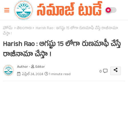
హోమ్
తెలంగాణ
Harish Rao : ఆగష్టు 15 లోగా రుణమాఫీ చేస్తే రాజీనామా
చేస్తా !
Harish Rao : ఆగష్టు 15 లోగా రుణమాఫీ చేస్తే
రాజీనామా చేస్తా !
Author -
Editor
0
ఏప్రిల్ 24, 2024
1 minute read