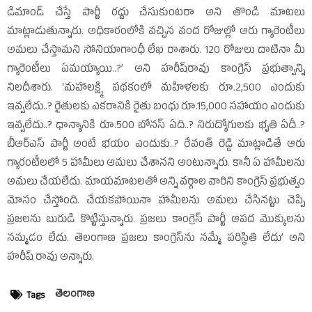
డిమాండ్‌ చేస్తే పార్టీ రద్దు చేసుకుంటరా అని తొండి మాటలు
మాట్లాడుతున్నారు. అధికారంలోకి వచ్చిన వంద రోజుల్లో ఆరు గ్యారెంటీలు
అమలు చేస్తామని సోనియాగాంధీ లేఖ రాశారు. 120 రోజులు దాటినా మీ
గ్యారెంటీలు ఏమయ్యాయి..?’ అని హరీష్‌రావు కాంగ్రెస్‌ ప్రభుత్వాన్ని
నిలదీశారు. ‘మహాలక్ష్మి పథకంలో మహిళలకు రూ.2,500 ఎందుకు
ఇవ్వలేదు..? రైతులకు ఎకరానికి రైతు బంధు రూ.15,000 సహాయం ఎందుకు
ఇవ్వలేదు..? ధాన్యానికి రూ.500 బోనస్‌ ఏది..? నిరుద్యోగులకు భృతి ఏదీ..?
బీఆర్‌ఎస్‌ పార్టీ అంటే భయం ఎందుకు..? రేవంత్‌ రెడ్డి మాట్లాడితే ఆరు
గ్యారంటీలలో 5 హామీలు అమలు చేశానని అంటున్నారు. కానీ ఏ హామీలను
అమలు చేయలేదు. మాయమాటలతో అన్ని వర్గాల వారిని కాంగ్రెస్‌ ప్రభుత్వం
మోసం చేస్తోంది. చేయకపోయినా హామీలను అమలు చేసినట్టు చెప్పి
ప్రజలను బురుడి కొట్టిస్తున్నారు. ప్రజలు కాంగ్రెస్‌ పార్టీ ఆపద మొక్కులను
నమ్మడం లేదు. తెలంగాణ ప్రజలు కాంగ్రెస్‌ను నమ్మే పరిస్థితి లేదు’ అని
హరీష్‌ రావు అన్నారు.
తెలంగాణ
Tags