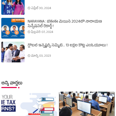
ఏప్రిల్ 30, 2024
NARAYANA : జేఈఈ మెయిన్‌ 2024లో నారాయణ
సెన్సేషనల్‌ రికార్డ్‌ !
ఫిబ్రవరి 07, 2024
గ్లోబల్‌ ఇన్వెష్టర్స్‌ సమ్మిట్‌... 13 లక్షల కోట్ల ఎంఓయూలు !
మార్చి 03, 2023
అన్ని వార్తలు