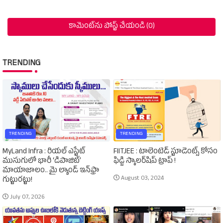
కామెంట్‌ను పోస్ట్ చేయండి (0)
TRENDING
TRENDING
TRENDING
MyLand Infra : రియల్ ఎస్టేట్
FIITJEE : టాలెంటెడ్‌ స్టూడెంట్స్‌ కోసం
ముసుగులో భారీ ‘డిపాజిట్’
ఫిడ్జి స్కాలర్‌షిప్‌ ట్రాప్‌ !
మాయాజాలం.. మై ల్యాండ్ ఇన్‌ఫ్రా
August 03, 2024
గుట్టురట్టు!
July 07, 2026