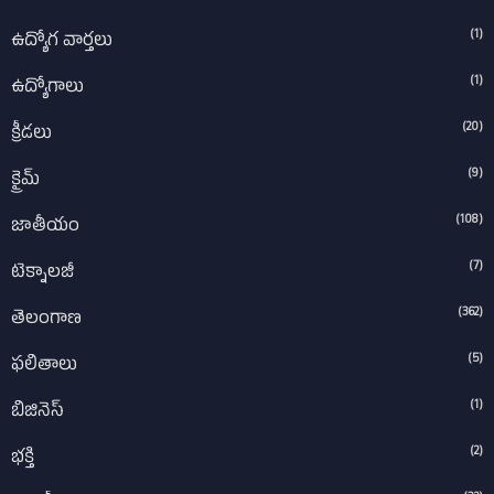
(1)
ఉద్యోగ వార్తలు
(1)
ఉద్యోగాలు
(20)
క్రీడలు
(9)
క్రైమ్
(108)
జాతీయం
(7)
టెక్నాలజీ
(362)
తెలంగాణ
(5)
ఫలితాలు
(1)
బిజినెస్
(2)
భక్తి