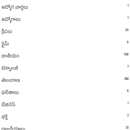
1
ఉద్యోగ వార్తలు
1
ఉద్యోగాలు
20
క్రీడలు
9
క్రైమ్
108
జాతీయం
7
టెక్నాలజీ
362
తెలంగాణ
5
ఫలితాలు
1
బిజినెస్
2
భక్తి
32
రాజకీయాలు