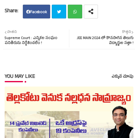
Facebook
Twit
Wha
పాతది
కొత్తది
Supreme Court : ఎన్నికల సంఘం
JEE MAIN 2024 లో కొనసాగిన తెలుగు
ter
tsap
పనితీరును నిర్దేశించలేం !
విద్యార్థుల సత్తా !
p
YOU MAY LIKE
ఎక్కువ చూపు