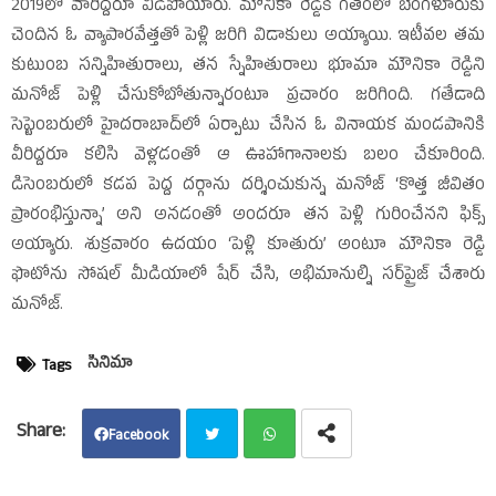
2019లో వారిద్దరూ విడిపోయారు. మౌనికా రెడ్డికి గతంలో బెంగళూరుకు
చెందిన ఓ వ్యాపారవేత్తతో పెళ్లి జరిగి విడాకులు అయ్యాయి. ఇటీవల తమ
కుటుంబ సన్నిహితురాలు, తన స్నేహితురాలు భూమా మౌనికా రెడ్డిని
మనోజ్‌ పెళ్లి చేసుకోబోతున్నారంటూ ప్రచారం జరిగింది. గతేడాది
సెప్టెంబరులో హైదరాబాద్‌లో ఏర్పాటు చేసిన ఓ వినాయక మండపానికి
వీరిద్దరూ కలిసి వెళ్లడంతో ఆ ఊహాగానాలకు బలం చేకూరింది.
డిసెంబరులో కడప పెద్ద దర్గాను దర్శించుకున్న మనోజ్‌ ‘కొత్త జీవితం
ప్రారంభిస్తున్నా’ అని అనడంతో అందరూ తన పెళ్లి గురించేనని ఫిక్స్‌
అయ్యారు. శుక్రవారం ఉదయం ‘పెళ్లి కూతురు’ అంటూ మౌనికా రెడ్డి
ఫొటోను సోషల్‌ మీడియాలో షేర్‌ చేసి, అభిమానుల్ని సర్‌ప్రైజ్‌ చేశారు
మనోజ్‌.
సినిమా
Tags
Facebook
Twit
Wha