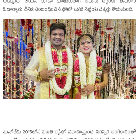
అయ్యింది. ఆయన కూడా కూతురులాగే ఆమెను దగ్గరకు తీసుకొని
ఓదార్చారు. దీనికి సంబంధించిన ఫోటో ఒకటి నెట్టింట చక్కర్లు కొడుతుంది.
మనోజ్‌కు 2015లోనే ప్రణతి రెడ్డితో వివాహమైంది. పరస్పర అంగీకారంతో