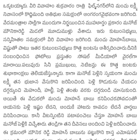
ఒక్కటయ్యారు. వీరి వివాహం శుక్రవారం రాత్రి ఫిల్మ్‌నగర్‌లోని మంచు లక్ష్మీ
నివాసంలో కొద్దిమంది అతిథుల సమక్షంలో అంగరంగవైభవంగా జరిగింది.
వేదమంత్రాల సాక్షిగా ముందుగా నిర్ణయించిన ముహూర్తం ప్రకారం మనోజ్‌
మౌనికారెడ్డి మెడలో మూడుముళ్లు వేశాడు. ఇరు కుటుంసభ్యులు,
సన్నిహితల సమక్షంలో వీరి వివాహం జరిగింది. మంచు మోహన్‌బాబు,
విష్ణుతో పాటు ఇతర కుటుంబసభ్యులు కొత్త జంటను ఆశీర్వదించారు.దీనికి
సంబంధించిన ఫోటోలు ప్రస్తుతం సోషల్‌ మీడియాలో వైరల్‌గా
మారాయి.పలువురు సినీ ప్రముఖులు, నెటిజన్లు ఈ కొత్త జంటకు
శుభాకాంక్షలు తెలియజేస్తున్నారు. కాగా మనోజ్‌ పెళ్లిని స్వయంగా మంచు
లక్ష్మీ తన భుజాన వేసుకొని జరిపించింది. పెళ్లి కొడుకును చేయడం
దగ్గర్నుంచి మెహందీ, హల్దీ, పెళ్లి తంతు వరకు దగ్గరుండి చూసుకుంది.
అయితే ఈ వేడుకలో మంచు మోహన్‌ బాబు కనిపించకపోవడంతో
ఆయనకు పెళ్లి ఇష్టం లేదని, అందుకే హాజరు కావడం లేదనే వార్తలు
వినిపించాయి. కానీ వీటన్నింటిని పటాపంచెలు చేస్తూ మోహన్‌ బాబు
మనోజ్‌ పెళ్లికి విచ్చేశారు. తండ్రిగా తన దీవెనలు అందించి పెళ్లి జరిపించారు.
ఈ క్రమంలో మౌనిక రెడ్డి మోహన్‌ బాబును పట్టుకొని కాస్త ఎమోషనల్‌