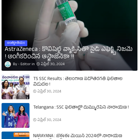
అంతర్జాతీయం
AstraZeneca : కోవిషీల్డ్‌ వ్యాక్సిన్‌తో సైడ్‌ ఎఫెక్ట్స్‌ నిజమే
! అంగీకరించిన ఆస్ట్రాజెనెకా !!
Editor
ఏప్రిల్ 30, 2024
TS SSC Results : తెలంగాణ పదోతరగతి ఫలితాల
విడుదల !
ఏప్రిల్ 30, 2024
Telangana : SSC ఫలితాల్లో దుమ్మురేపిన నారాయణ !
ఏప్రిల్ 30, 2024
NARAYANA : జేఈఈ మెయిన్‌ 2024లో నారాయణ