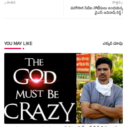
పాతది
కొత్తది
మరోసారి సిబిఐ నోటీసులు అందుకున్న
ter
tsap
వైఎస్‌ అవినాష్‌ రెడ్డి !
p
YOU MAY LIKE
ఎక్కువ చూపు