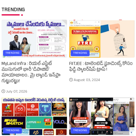
TRENDING
TRENDING
TRENDING
MyLand Infra : రియల్ ఎస్టేట్
FIITJEE : టాలెంటెడ్‌ స్టూడెంట్స్‌ కోసం
ముసుగులో భారీ ‘డిపాజిట్’
ఫిడ్జి స్కాలర్‌షిప్‌ ట్రాప్‌ !
మాయాజాలం.. మై ల్యాండ్ ఇన్‌ఫ్రా
August 03, 2024
గుట్టురట్టు!
July 07, 2026
TRENDING
TRENDING