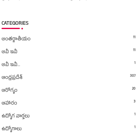
CATEGORIES
11
అంతర్జాతీయం
11
అవీ ఇవీ
1
అవీ ఇవీ...
307
ఆంధ్రప్రదేశ్‌
20
ఆరోగ్యం
3
ఆహారం
1
ఉద్యోగ వార్తలు
1
ఉద్యోగాలు