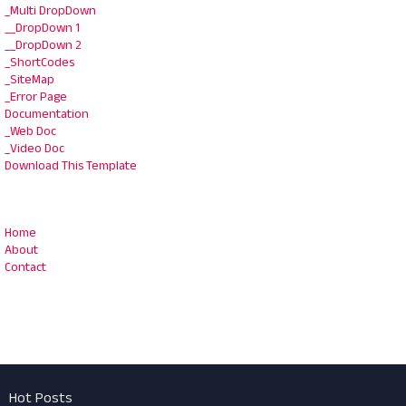
_Multi DropDown
__DropDown 1
__DropDown 2
_ShortCodes
_SiteMap
_Error Page
Documentation
_Web Doc
_Video Doc
Download This Template
Home
About
Contact
Hot Posts