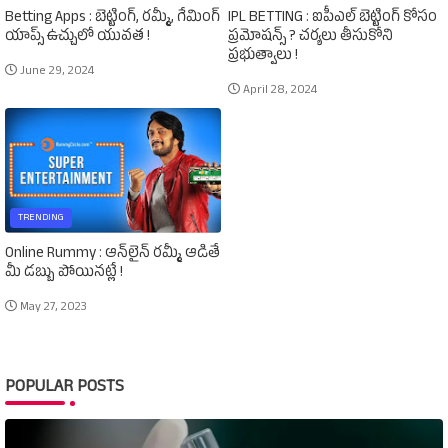
Betting Apps : బెట్టింగ్‌, రమ్మీ, గేమింగ్‌
IPL BETTING : ఐపీఎల్‌ బెట్టింగ్‌ కోసం
యాప్స్‌ ఉచ్చులో యువత !
ప్రమోషన్స్‌ ? చర్యలు తీసుకోని
ప్రభుత్వాలు !
June 29, 2024
April 28, 2024
TRENDING
Online Rummy : ఆన్‌లైన్‌ రమ్మీ ఆడితే
మీ డబ్బు పోయినట్లే !
May 27, 2023
POPULAR POSTS