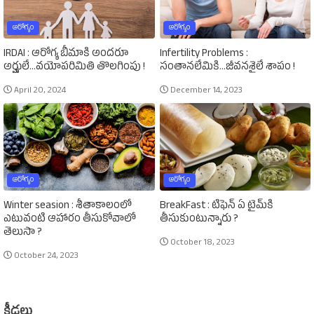
ఆరోగ్యం
ఆరోగ్యం
IRDAI : ఆరోగ్య బీమాకి అందరూ
Infertility Problems :
అర్హులే...వయోపరిమితి తొలగింపు !
సంతానలేమికి...జీవనశైలే శాపం !
April 20, 2024
December 14, 2023
ఆరోగ్యం
ఆరోగ్యం
Winter seasion : శీతాకాలంలో
BreakFast : టిఫెన్‌ ఏ టైమ్‌కి
ఎటువంటి ఆహారం తీసుకోవాలో
తీసుకుంటున్నారు ?
తెలుసా ?
October 18, 2023
October 24, 2023
క్రీడలు