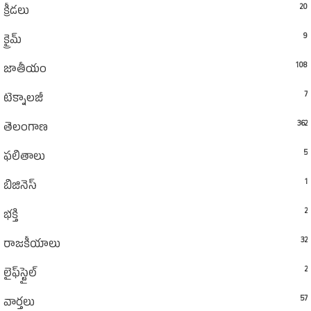
20
క్రీడలు
9
క్రైమ్
108
జాతీయం
7
టెక్నాలజీ
362
తెలంగాణ
5
ఫలితాలు
1
బిజినెస్
2
భక్తి
32
రాజకీయాలు
2
లైఫ్‌స్టైల్‌
57
వార్తలు