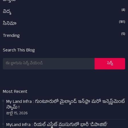
వార్తలు
(4)
విద్య
(181)
సినిమా
(5)
Trending
Search This Blog
Most Recent
My Land Infra : గుంటూరులో మైల్యాండ్ ఇన్‌ఫ్రా మరో ఇన్వెస్ట్‌మెంట్
స్కామ్ !
జులై 15, 2026
MyLand Infra : రియల్ ఎస్టేట్ ముసుగులో భారీ ‘డిపాజిట్’