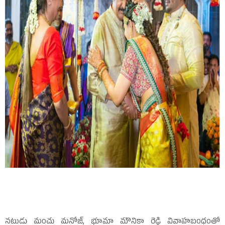
నటుడు మంచు మనోజ్‌, భూమా మౌనికా రెడ్డి వివాహబంధంతో