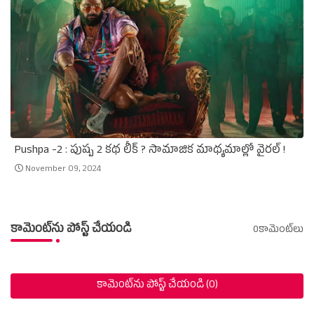
Pushpa -2 : పుష్ప 2 కథ లీక్‌ ? సామాజిక మాథ్యమాల్లో వైరల్‌ !
November 09, 2024
కామెంట్‌ను పోస్ట్ చేయండి
0కామెంట్‌లు
కామెంట్‌ను పోస్ట్ చేయండి (0)