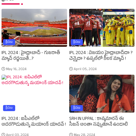
క్రీడలు
క్రీడలు
IPL 2024 : హైద్రాబాద్‌ - గుజరాత్‌
IPL 2024 : విజయం హైద్రాబాద్‌దా ?
మ్యాచ్‌ రద్దయితే...?
చెన్నైదా ? ఉప్పల్‌లో కీలక మ్యాచ్‌ !
May 16, 2024
April 05, 2024
క్రీడలు
క్రీడలు
IPL 2024 : ఐపీఎల్‌లో
SRH IN UPPAL : కావ్యమారన్‌ ఈ
అదరగొడుతున్న మయాంక్‌ యాదవ్‌ !
సీజన్‌ అంతా నవ్వుతూనే ఉండాలి
April 03, 2024
May 28, 2024