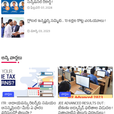
సెన్సేషనల్‌ రికార్డ్‌ !
ఫిబ్రవరి 07, 2024
గ్లోబల్‌ ఇన్వెష్టర్స్‌ సమ్మిట్‌... 13 లక్షల కోట్ల ఎంఓయూలు !
మార్చి 03, 2023
అన్ని వార్తలు
వార్తలు
వార్తలు
ITR : ఆదాయపన్ను రిటర్న్‌కు సమయం
JEE ADVANCED RESULTS OUT :
ఆసన్నమైంది ! మీకు ఏ ఫారం
జేఈఈ అడ్వాన్స్‌డ్‌ ఫలితాల విడుదల !
వర్తిస్తుందో తెలుసా ?
సత్తాచాటిన తెలుగు విద్యార్థులు !