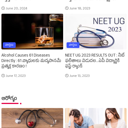
June 20, 2024
June 18, 2023
వార్తలు
వార్తలు
Alcohol Causes 61 Diseases
NEET UG 2023 RESULTS OUT : నీట్‌
Directly : 61 వ్యాధులకు మద్యపానమే
ఫలితాలు విడుదల...ఏపీ విద్యార్థికి
ప్రత్యక్ష కారణం !
ఫస్ట్‌ ర్యాంక్‌
June 17, 2023
June 13, 2023
ఆరోగ్యం