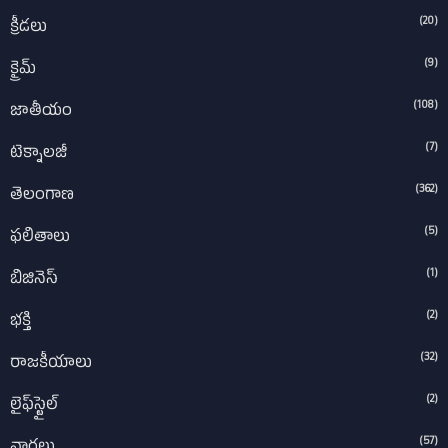
(20)
క్రీడలు
(9)
క్రైమ్
(108)
జాతీయం
(7)
టెక్నాలజీ
(362)
తెలంగాణ
(5)
ఫలితాలు
(1)
బిజినెస్
(2)
భక్తి
(32)
రాజకీయాలు
(2)
లైఫ్‌స్టైల్‌
(57)