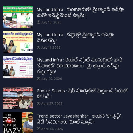
My Land Infra : గుంటూరులో మైల్యాండ్ ఇన్‌ఫ్రా
మరో ఇన్వెస్ట్‌మెంట్ స్కామ్ !
July 15, 2026
My Land Infra : నష్టాల్లో మైల్యాండ్ ఇన్‌ఫ్రా
డెవలపర్స్ !
July 11, 2026
MyLand Infra : రియల్ ఎస్టేట్ ముసుగులో భారీ
‘డిపాజిట్’ మాయాజాలం.. మై ల్యాండ్ ఇన్‌ఫ్రా
గుట్టురట్టు!
July 07, 2026
Guntur Scams : షేర్ మార్కెట్‌లో పెట్టుబడి పేరుతో
దోపిడీ !
April 27, 2026
Trend setter Jayashankar : ఆయన ‘కాన్సెప్ట్’..
నేటి సినిమాలకు ‘రూట్ మ్యాప్’!
April 10, 2026