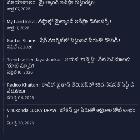
మాయాజాలం.. మై ల్యాండ్ ఇన్‌ఫ్రా గుట్టురట్టు!
జులై 07, 2026
My Land Infra : నష్టాల్లో మైల్యాండ్ ఇన్‌ఫ్రా డెవలపర్స్ !
జులై 11, 2026
Guntur Scams : షేర్ మార్కెట్‌లో పెట్టుబడి పేరుతో దోపిడీ !
ఏప్రిల్ 27, 2026
Trend setter Jayashankar : ఆయన ‘కాన్సెప్ట్’.. నేటి సినిమాలకు
‘రూట్ మ్యాప్’!
ఏప్రిల్ 10, 2026
Radico Khaitan : రాడికో ఖైతాన్ లిమిటెడ్‌లో 55వ నేషనల్ సేఫ్టీ డే
వేడుకలు!
మార్చి 04, 2026
Vinukonda LUCKY DRAW : టోకెన్ డ్రా పేరుతో అక్షరాల కోటి లాభం
!
మార్చి 20, 2026