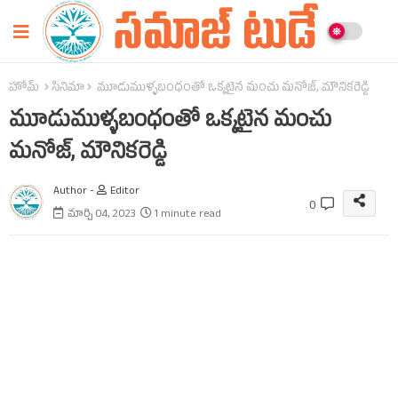
హోమ్
సినిమా
మూడుముళ్ళబంధంతో ఒక్కటైన మంచు మనోజ్‌, మౌనికరెడ్డి
మూడుముళ్ళబంధంతో ఒక్కటైన మంచు
మనోజ్‌, మౌనికరెడ్డి
Author -
Editor
0
మార్చి 04, 2023
1 minute read