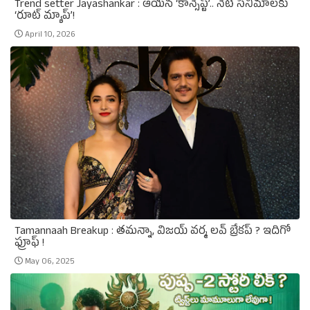
Trend setter Jayashankar : ఆయన ‘కాన్సెప్ట్’.. నేటి సినిమాలకు
‘రూట్ మ్యాప్’!
April 10, 2026
Tamannaah Breakup : తమన్నా, విజయ్‌ వర్మ లవ్‌ బ్రేకప్‌ ? ఇదిగో
ఫ్రూఫ్‌ !
May 06, 2025