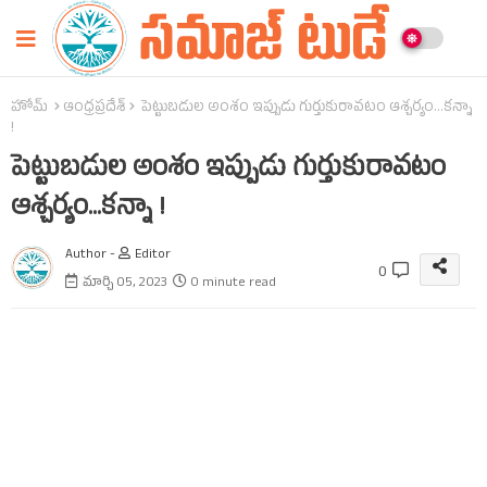
హోమ్
ఆంధ్రప్రదేశ్‌
పెట్టుబడుల అంశం ఇప్పుడు గుర్తుకురావటం ఆశ్చర్యం...కన్నా
!
పెట్టుబడుల అంశం ఇప్పుడు గుర్తుకురావటం
ఆశ్చర్యం...కన్నా !
Author -
Editor
0
మార్చి 05, 2023
0 minute read