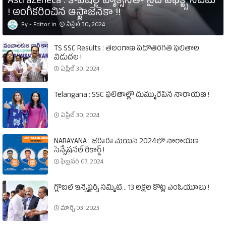
AstraZeneca : కోవిషీల్డ్‌ వ్యాక్సిన్‌తో సైడ్‌ ఎఫెక్ట్స్‌ నిజమే
! అంగీకరించిన ఆస్ట్రాజెనెకా !!
Editor
ఏప్రిల్ 30, 2024
TS SSC Results : తెలంగాణ పదోతరగతి ఫలితాల
విడుదల !
ఏప్రిల్ 30, 2024
Telangana : SSC ఫలితాల్లో దుమ్మురేపిన నారాయణ !
ఏప్రిల్ 30, 2024
NARAYANA : జేఈఈ మెయిన్‌ 2024లో నారాయణ
సెన్సేషనల్‌ రికార్డ్‌ !
ఫిబ్రవరి 07, 2024
గ్లోబల్‌ ఇన్వెష్టర్స్‌ సమ్మిట్‌... 13 లక్షల కోట్ల ఎంఓయూలు !
మార్చి 03, 2023