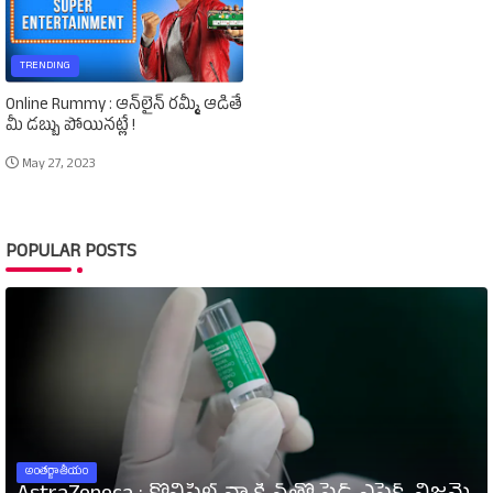
TRENDING
Online Rummy : ఆన్‌లైన్‌ రమ్మీ ఆడితే
మీ డబ్బు పోయినట్లే !
May 27, 2023
POPULAR POSTS
అంతర్జాతీయం