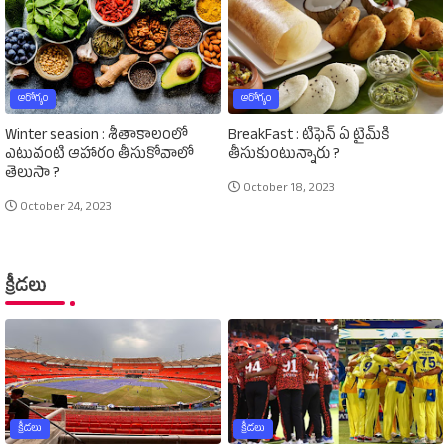
ఆరోగ్యం
ఆరోగ్యం
Winter seasion : శీతాకాలంలో
BreakFast : టిఫెన్‌ ఏ టైమ్‌కి
ఎటువంటి ఆహారం తీసుకోవాలో
తీసుకుంటున్నారు ?
తెలుసా ?
October 18, 2023
October 24, 2023
క్రీడలు
క్రీడలు
క్రీడలు