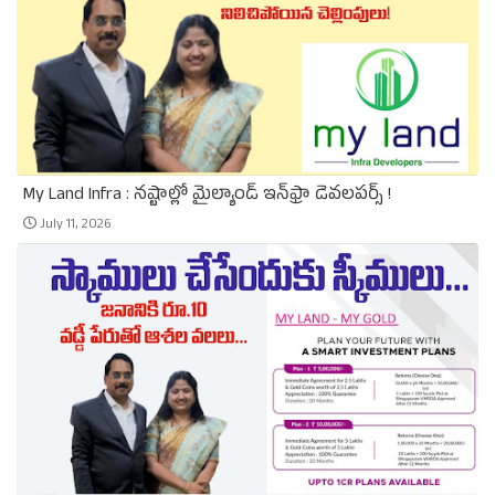
My Land Infra : నష్టాల్లో మైల్యాండ్ ఇన్‌ఫ్రా డెవలపర్స్ !
July 11, 2026