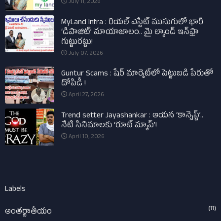
July 11, 2026
MyLand Infra : రియల్ ఎస్టేట్ ముసుగులో భారీ
‘డిపాజిట్’ మాయాజాలం.. మై ల్యాండ్ ఇన్‌ఫ్రా
గుట్టురట్టు!
July 07, 2026
Guntur Scams : షేర్ మార్కెట్‌లో పెట్టుబడి పేరుతో
దోపిడీ !
April 27, 2026
Trend setter Jayashankar : ఆయన ‘కాన్సెప్ట్’..
నేటి సినిమాలకు ‘రూట్ మ్యాప్’!
April 10, 2026
Labels
(11)
అంతర్జాతీయం