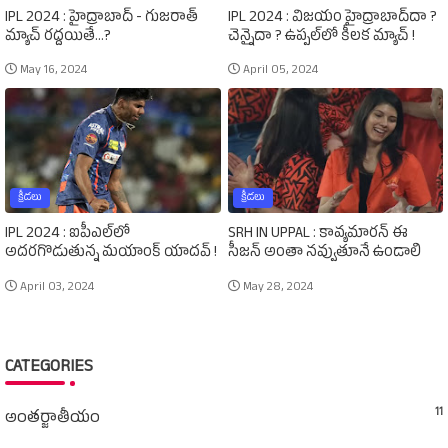
IPL 2024 : హైద్రాబాద్‌ - గుజరాత్‌
IPL 2024 : విజయం హైద్రాబాద్‌దా ?
మ్యాచ్‌ రద్దయితే...?
చెన్నైదా ? ఉప్పల్‌లో కీలక మ్యాచ్‌ !
May 16, 2024
April 05, 2024
క్రీడలు
క్రీడలు
IPL 2024 : ఐపీఎల్‌లో
SRH IN UPPAL : కావ్యమారన్‌ ఈ
అదరగొడుతున్న మయాంక్‌ యాదవ్‌ !
సీజన్‌ అంతా నవ్వుతూనే ఉండాలి
April 03, 2024
May 28, 2024
CATEGORIES
11
అంతర్జాతీయం