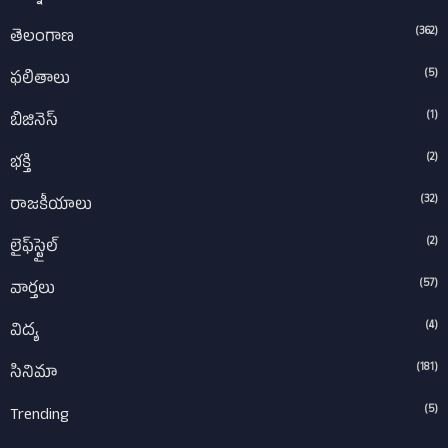
(362)
తెలంగాణ
(5)
ఫలితాలు
(1)
బిజినెస్
(2)
భక్తి
(32)
రాజకీయాలు
(2)
లైఫ్‌స్టైల్‌
(57)
వార్తలు
(4)
విద్య
(181)
సినిమా
(5)
Trending