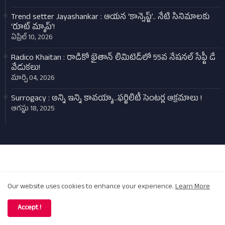
Trend setter Jayashankar : ఆయన ‘కాన్సెప్ట్’.. నేటి సినిమాలకు
‘రూట్ మ్యాప్’!
ఏప్రిల్ 10, 2026
Radico Khaitan : రాడికో ఖైతాన్ లిమిటెడ్‌లో 55వ నేషనల్ సేఫ్టీ డే
వేడుకలు!
మార్చి 04, 2026
Surrogacy : అన్ని ఇన్ని కావయ్యా...ఫర్టిలిటీ సెంటర్ల ఆక్రమాలు !
ఆగస్టు 18, 2025
Design by -
Blogger Templates
| Distributed by
Kalyan Manideep
Home
About
Contact us
Privacy Policy
Our website uses cookies to enhance your experience.
Learn More
Copyright (c) 2022 - All Right Reserved -
Samaj Today
| Developed
and Created by
Kalyan Manideep
Accept !