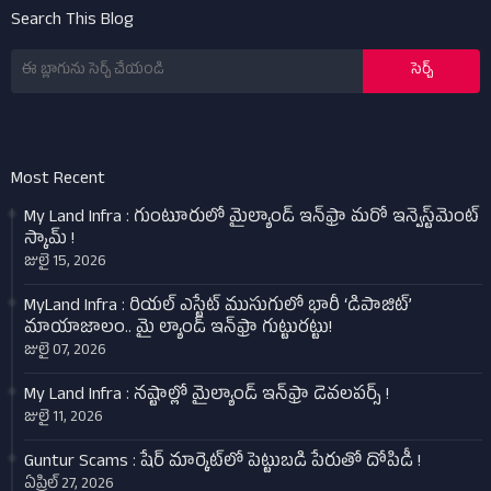
Search This Blog
Most Recent
My Land Infra : గుంటూరులో మైల్యాండ్ ఇన్‌ఫ్రా మరో ఇన్వెస్ట్‌మెంట్
స్కామ్ !
జులై 15, 2026
MyLand Infra : రియల్ ఎస్టేట్ ముసుగులో భారీ ‘డిపాజిట్’
మాయాజాలం.. మై ల్యాండ్ ఇన్‌ఫ్రా గుట్టురట్టు!
జులై 07, 2026
My Land Infra : నష్టాల్లో మైల్యాండ్ ఇన్‌ఫ్రా డెవలపర్స్ !
జులై 11, 2026
Guntur Scams : షేర్ మార్కెట్‌లో పెట్టుబడి పేరుతో దోపిడీ !
ఏప్రిల్ 27, 2026