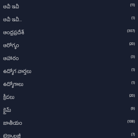
(11)
అవీ ఇవీ
(1)
అవీ ఇవీ...
(307)
ఆంధ్రప్రదేశ్‌
(20)
ఆరోగ్యం
(3)
ఆహారం
(1)
ఉద్యోగ వార్తలు
(1)
ఉద్యోగాలు
(20)
క్రీడలు
(9)
క్రైమ్
(108)
జాతీయం
(7)
టెక్నాలజీ