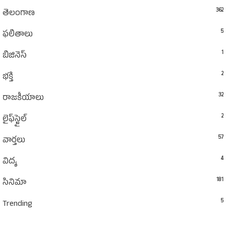
362
తెలంగాణ
5
ఫలితాలు
1
బిజినెస్
2
భక్తి
32
రాజకీయాలు
2
లైఫ్‌స్టైల్‌
57
వార్తలు
4
విద్య
181
సినిమా
5
Trending