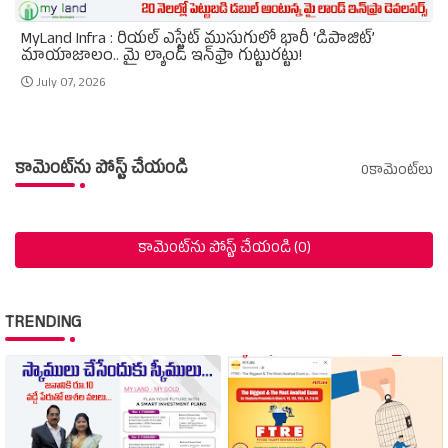
MyLand Infra : రియల్ ఎస్టేట్ ముసుగులో భారీ ‘డిపాజిట్’
మాయాజాలం.. మై ల్యాండ్ ఇన్‌ఫ్రా గుట్టురట్టు!
July 07, 2026
కామెంట్‌ను పోస్ట్ చేయండి
0కామెంట్‌లు
కామెంట్‌ను పోస్ట్ చేయండి (0)
TRENDING