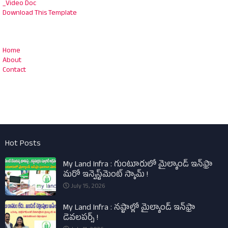
_Video Doc
Download This Template
Home
About
Contact
Hot Posts
My Land Infra : గుంటూరులో మైల్యాండ్ ఇన్‌ఫ్రా
మరో ఇన్వెస్ట్‌మెంట్ స్కామ్ !
July 15, 2026
My Land Infra : నష్టాల్లో మైల్యాండ్ ఇన్‌ఫ్రా
డెవలపర్స్ !