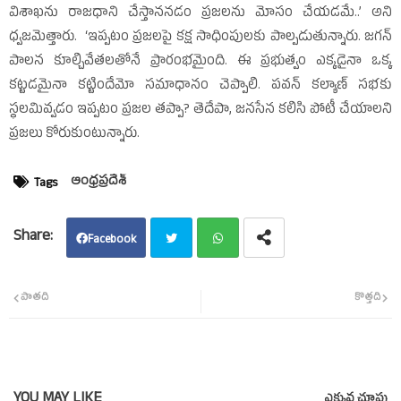
విశాఖను రాజధాని చేస్తాననడం ప్రజలను మోసం చేయడమే..’ అని
ధ్వజమెత్తారు. ‘ఇప్పటం ప్రజలపై కక్ష సాధింపులకు పాల్పడుతున్నారు. జగన్‌
పాలన కూల్చివేతలతోనే ప్రారంభమైంది. ఈ ప్రభుత్వం ఎక్కడైనా ఒక్క
కట్టడమైనా కట్టిందేమో సమాధానం చెప్పాలి. పవన్‌ కల్యాణ్‌ సభకు
స్థలమివ్వడం ఇప్పటం ప్రజల తప్పా? తెదేపా, జనసేన కలిసి పోటీ చేయాలని
ప్రజలు కోరుకుంటున్నారు.
ఆంధ్రప్రదేశ్‌
Tags
Facebook
Twit
Wha
పాతది
కొత్తది
ter
tsap
p
YOU MAY LIKE
ఎక్కువ చూపు