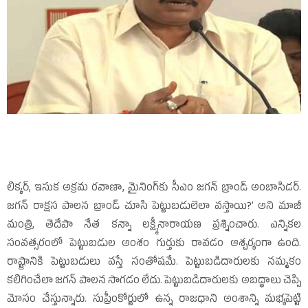
లిక్కర్‌, ఇసుక అక్రమ రవాణా, మైనింగ్‌కు సీఎం జగన్‌ బ్రాండ్‌ అంబాసిడర్‌.
జగన్‌ రాక్షస పాలన బ్రాండ్‌ చూసి పెట్టుబడులెలా వస్తాయి?’ అని మాజీ
మంత్రి, తెదేపా నేత కన్నా లక్ష్మీనారాయణ ప్రశ్నించారు. ఎన్నికల
సంవత్సరంలో పెట్టుబడుల అంశం గుర్తుకు రావడం ఆశ్చర్యంగా ఉంది.
రాష్ట్రానికి పెట్టుబడులు వస్తే సంతోషమే. పెట్టుబడిదారులకు నమ్మకం
కలిగించేలా జగన్‌ పాలన సాగడం లేదు. పెట్టుబడిదారులకు అబద్ధాలు చెప్పి
మోసం చేస్తున్నారు. సుప్రీంకోర్టులో ఉన్న రాజధాని అంశాన్ని మభ్యపెట్టి