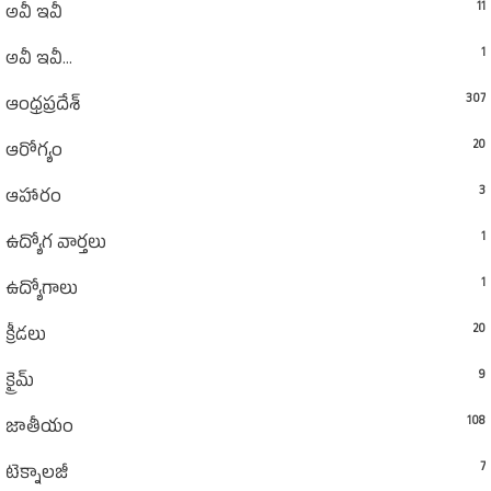
11
అవీ ఇవీ
1
అవీ ఇవీ...
307
ఆంధ్రప్రదేశ్‌
20
ఆరోగ్యం
3
ఆహారం
1
ఉద్యోగ వార్తలు
1
ఉద్యోగాలు
20
క్రీడలు
9
క్రైమ్
108
జాతీయం
7
టెక్నాలజీ