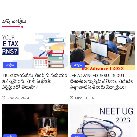
అన్ని వార్తలు
వార్తలు
వార్తలు
ITR : ఆదాయపన్ను రిటర్న్‌కు సమయం
JEE ADVANCED RESULTS OUT :
ఆసన్నమైంది ! మీకు ఏ ఫారం
జేఈఈ అడ్వాన్స్‌డ్‌ ఫలితాల విడుదల !
వర్తిస్తుందో తెలుసా ?
సత్తాచాటిన తెలుగు విద్యార్థులు !
June 20, 2024
June 18, 2023