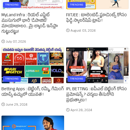
TRENDING
TRENDING
MyLand Infra : రియల్ ఎస్టేట్
FIITJEE : టాలెంటెడ్‌ స్టూడెంట్స్‌ కోసం
ముసుగులో భారీ ‘డిపాజిట్’
ఫిడ్జి స్కాలర్‌షిప్‌ ట్రాప్‌ !
మాయాజాలం.. మై ల్యాండ్ ఇన్‌ఫ్రా
August 03, 2024
గుట్టురట్టు!
July 07, 2026
TRENDING
TRENDING
Betting Apps : బెట్టింగ్‌, రమ్మీ, గేమింగ్‌
IPL BETTING : ఐపీఎల్‌ బెట్టింగ్‌ కోసం
యాప్స్‌ ఉచ్చులో యువత !
ప్రమోషన్స్‌ ? చర్యలు తీసుకోని
ప్రభుత్వాలు !
June 29, 2024
April 28, 2024