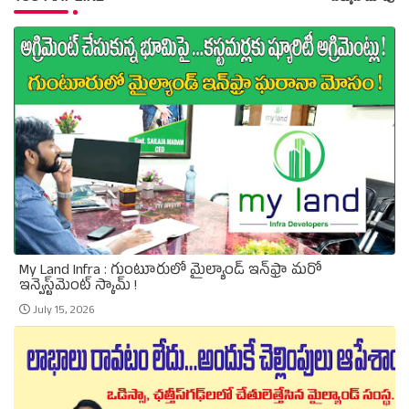
My Land Infra : గుంటూరులో మైల్యాండ్ ఇన్‌ఫ్రా మరో
ఇన్వెస్ట్‌మెంట్ స్కామ్ !
July 15, 2026