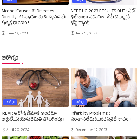
వార్తలు
వార్తలు
Alcohol Causes 61 Diseases
NEET UG 2023 RESULTS OUT : నీట్‌
Directly : 61 వ్యాధులకు మద్యపానమే
ఫలితాలు విడుదల...ఏపీ విద్యార్థికి
ప్రత్యక్ష కారణం !
ఫస్ట్‌ ర్యాంక్‌
June 17, 2023
June 13, 2023
ఆరోగ్యం
ఆరోగ్యం
ఆరోగ్యం
IRDAI : ఆరోగ్య బీమాకి అందరూ
Infertility Problems :
అర్హులే...వయోపరిమితి తొలగింపు !
సంతానలేమికి...జీవనశైలే శాపం !
April 20, 2024
December 14, 2023