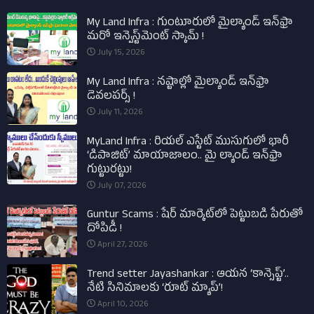
My Land Infra : గుంటూరులో మైల్యాండ్ ఇన్‌ఫ్రా
మరో ఇన్వెస్ట్‌మెంట్ స్కామ్ !
July 15, 2026
My Land Infra : నష్టాల్లో మైల్యాండ్ ఇన్‌ఫ్రా
డెవలపర్స్ !
July 11, 2026
MyLand Infra : రియల్ ఎస్టేట్ ముసుగులో భారీ
‘డిపాజిట్’ మాయాజాలం.. మై ల్యాండ్ ఇన్‌ఫ్రా
గుట్టురట్టు!
July 07, 2026
Guntur Scams : షేర్ మార్కెట్‌లో పెట్టుబడి పేరుతో
దోపిడీ !
April 27, 2026
Trend setter Jayashankar : ఆయన ‘కాన్సెప్ట్’..
నేటి సినిమాలకు ‘రూట్ మ్యాప్’!
April 10, 2026