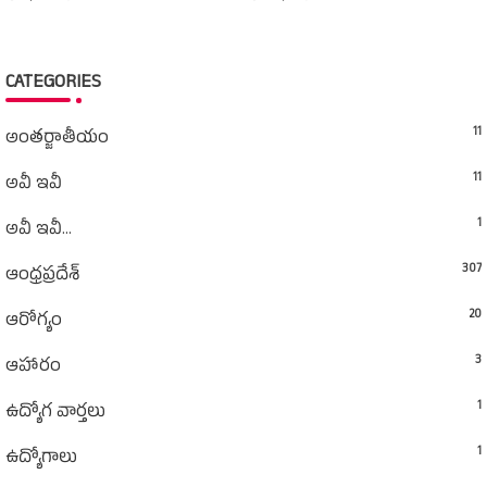
CATEGORIES
11
అంతర్జాతీయం
11
అవీ ఇవీ
1
అవీ ఇవీ...
307
ఆంధ్రప్రదేశ్‌
20
ఆరోగ్యం
3
ఆహారం
1
ఉద్యోగ వార్తలు
1
ఉద్యోగాలు