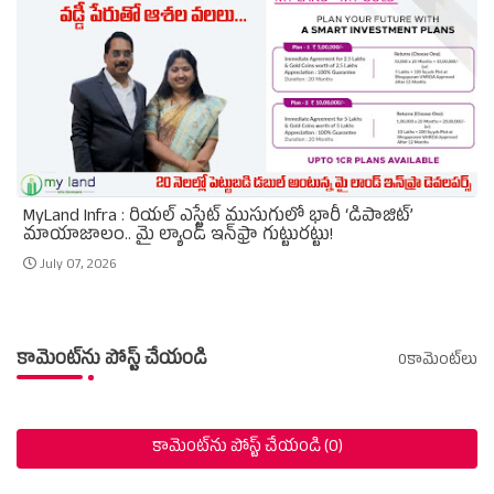
MyLand Infra : రియల్ ఎస్టేట్ ముసుగులో భారీ ‘డిపాజిట్’
మాయాజాలం.. మై ల్యాండ్ ఇన్‌ఫ్రా గుట్టురట్టు!
July 07, 2026
కామెంట్‌ను పోస్ట్ చేయండి
0కామెంట్‌లు
కామెంట్‌ను పోస్ట్ చేయండి (0)