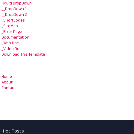
_Multi DropDown
__DropDown 1
__DropDown 2
_ShortCodes
_SiteMap
_Error Page
Documentation
_Web Doc
_Video Doc
Download This Template
Home
About
Contact
Hot Posts