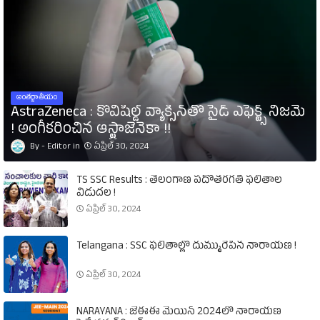
అంతర్జాతీయం
AstraZeneca : కోవిషీల్డ్‌ వ్యాక్సిన్‌తో సైడ్‌ ఎఫెక్ట్స్‌ నిజమే
! అంగీకరించిన ఆస్ట్రాజెనెకా !!
Editor
ఏప్రిల్ 30, 2024
TS SSC Results : తెలంగాణ పదోతరగతి ఫలితాల
విడుదల !
ఏప్రిల్ 30, 2024
Telangana : SSC ఫలితాల్లో దుమ్మురేపిన నారాయణ !
ఏప్రిల్ 30, 2024
NARAYANA : జేఈఈ మెయిన్‌ 2024లో నారాయణ