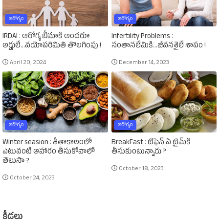
ఆరోగ్యం
ఆరోగ్యం
IRDAI : ఆరోగ్య బీమాకి అందరూ
Infertility Problems :
అర్హులే...వయోపరిమితి తొలగింపు !
సంతానలేమికి...జీవనశైలే శాపం !
April 20, 2024
December 14, 2023
ఆరోగ్యం
ఆరోగ్యం
Winter seasion : శీతాకాలంలో
BreakFast : టిఫెన్‌ ఏ టైమ్‌కి
ఎటువంటి ఆహారం తీసుకోవాలో
తీసుకుంటున్నారు ?
తెలుసా ?
October 18, 2023
October 24, 2023
క్రీడలు