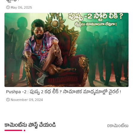
ఫ్రూఫ్‌ !
May 06, 2025
Pushpa -2 : పుష్ప 2 కథ లీక్‌ ? సామాజిక మాథ్యమాల్లో వైరల్‌ !
November 09, 2024
కామెంట్‌ను పోస్ట్ చేయండి
0కామెంట్‌లు