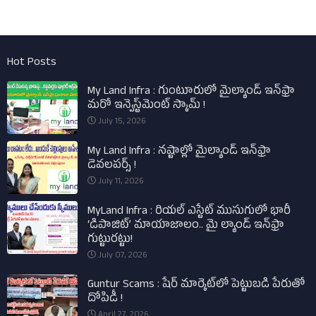
Hot Posts
My Land Infra : గుంటూరులో మైల్యాండ్ ఇన్‌ఫ్రా
మరో ఇన్వెస్ట్‌మెంట్ స్కామ్ !
July 15, 2026
My Land Infra : నష్టాల్లో మైల్యాండ్ ఇన్‌ఫ్రా
డెవలపర్స్ !
July 11, 2026
MyLand Infra : రియల్ ఎస్టేట్ ముసుగులో భారీ
‘డిపాజిట్’ మాయాజాలం.. మై ల్యాండ్ ఇన్‌ఫ్రా
గుట్టురట్టు!
July 07, 2026
Guntur Scams : షేర్ మార్కెట్‌లో పెట్టుబడి పేరుతో
దోపిడీ !
April 27, 2026