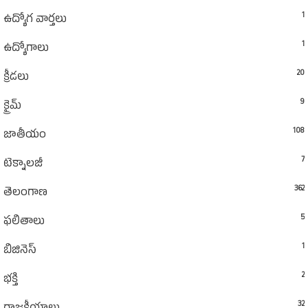
1
ఉద్యోగ వార్తలు
1
ఉద్యోగాలు
20
క్రీడలు
9
క్రైమ్
108
జాతీయం
7
టెక్నాలజీ
362
తెలంగాణ
5
ఫలితాలు
1
బిజినెస్
2
భక్తి
32