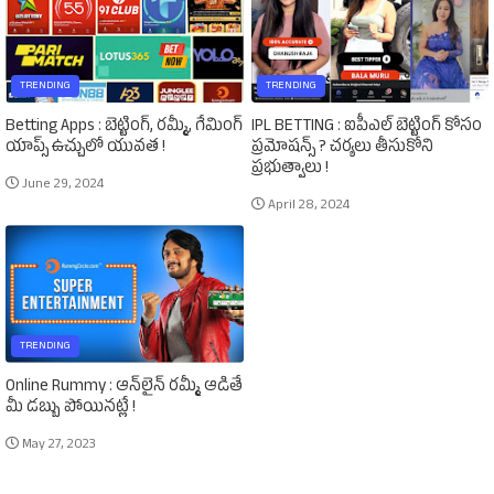
TRENDING
TRENDING
Betting Apps : బెట్టింగ్‌, రమ్మీ, గేమింగ్‌
IPL BETTING : ఐపీఎల్‌ బెట్టింగ్‌ కోసం
యాప్స్‌ ఉచ్చులో యువత !
ప్రమోషన్స్‌ ? చర్యలు తీసుకోని
ప్రభుత్వాలు !
June 29, 2024
April 28, 2024
TRENDING
Online Rummy : ఆన్‌లైన్‌ రమ్మీ ఆడితే
మీ డబ్బు పోయినట్లే !
May 27, 2023