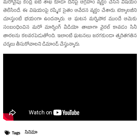
మరోవైపు కేంద్ర ఐటీ శాఖ కూడా దీనిపై ఆగ్రహం వ్యక్తం చేసిన విషయం
తెలిసిందే. ఈ విషయంపై రష్మిక సైతం ఆవేదన వ్యక్తం చేశారు. టెక్నాలజీని
చూస్తుంటే భయంగా ఉందన్నారు. ఆ ఘటన మర్చిపోక ముందే ఆమెకు
సంబంధించిన మరో మార్ఫింగ్‌ వీడియో తాజాగా వైరల్‌ కావడం సినీ
తారలను కలవరపెడుతోంది. ఇలాంటి ఘటనలు జరగకుండా త్వరితగతిన
చర్యలు తీసుకోవాలని డిమాండ్‌ చేస్తున్నారు.
సినిమా
Tags