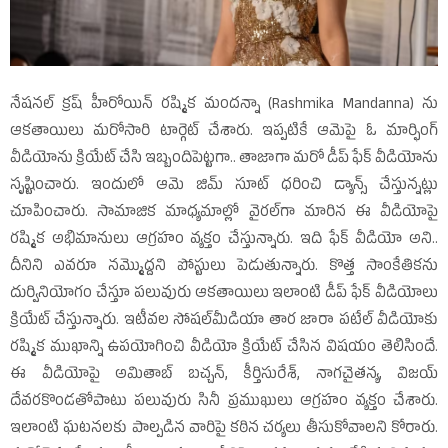
నేషనల్‌ క్రష్‌ హీరోయిన్‌ రష్మిక మందన్నా (Rashmika Mandanna) ను
ఆకతాయిలు మరోసారి టార్గెట్‌ చేశారు. ఇప్పటికే ఆమెపై ఓ మార్ఫింగ్‌
వీడియోను క్రియేట్‌ చేసి ఇబ్బందిపెట్టగా.. తాజాగా మరో డీప్‌ ఫేక్‌ వీడియోను
సృష్టించారు. ఇందులో ఆమె జిమ్‌ సూట్‌ ధరించి డ్యాన్స్‌ చేస్తున్నట్లు
చూపించారు. సామాజిక మాధ్యమాల్లో వైరల్‌గా మారిన ఈ వీడియోపై
రష్మిక అభిమానులు ఆగ్రహం వ్యక్తం చేస్తున్నారు. ఇది ఫేక్‌ వీడియో అని..
దీనిని ఎవరూ నమ్మొద్దని పోస్టులు పెడుతున్నారు. కొత్త సాంకేతికను
దుర్వినియోగం చేస్తూ పలువురు ఆకతాయిలు ఇలాంటి డీప్‌ ఫేక్‌ వీడియోలు
క్రియేట్‌ చేస్తున్నారు. ఇటీవల సోషల్‌మీడియా తార జారా పటేల్‌ వీడియోకు
రష్మిక ముఖాన్ని ఉపయోగించి వీడియో క్రియేట్‌ చేసిన విషయం తెలిసిందే.
ఈ వీడియోపై అమితాబ్‌ బచ్చన్‌, కీర్తిసురేశ్‌, నాగచైతన్య, విజయ్‌
దేవరకొండతోపాటు పలువురు సినీ ప్రముఖులు ఆగ్రహం వ్యక్తం చేశారు.
ఇలాంటి ఘటనలకు పాల్పడిన వారిపై కఠిన చర్యలు తీసుకోవాలని కోరారు.