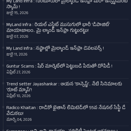
My Land Infra : గుంటూరులో మైల్యాండ్ ఇన్‌ఫ్రా మరో ఇన్వెస్ట్‌మెంట్
స్కామ్ !
జులై 15, 2026
MyLand Infra : రియల్ ఎస్టేట్ ముసుగులో భారీ ‘డిపాజిట్’
మాయాజాలం.. మై ల్యాండ్ ఇన్‌ఫ్రా గుట్టురట్టు!
జులై 07, 2026
My Land Infra : నష్టాల్లో మైల్యాండ్ ఇన్‌ఫ్రా డెవలపర్స్ !
జులై 11, 2026
Guntur Scams : షేర్ మార్కెట్‌లో పెట్టుబడి పేరుతో దోపిడీ !
ఏప్రిల్ 27, 2026
Trend setter Jayashankar : ఆయన ‘కాన్సెప్ట్’.. నేటి సినిమాలకు
‘రూట్ మ్యాప్’!
ఏప్రిల్ 10, 2026
Radico Khaitan : రాడికో ఖైతాన్ లిమిటెడ్‌లో 55వ నేషనల్ సేఫ్టీ డే
వేడుకలు!
మార్చి 04, 2026