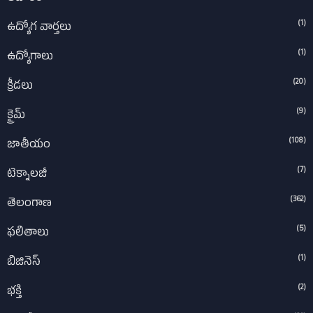
(1)
ఉద్యోగ వార్తలు
(1)
ఉద్యోగాలు
(20)
క్రీడలు
(9)
క్రైమ్
(108)
జాతీయం
(7)
టెక్నాలజీ
(362)
తెలంగాణ
(5)
ఫలితాలు
(1)
బిజినెస్
(2)
భక్తి