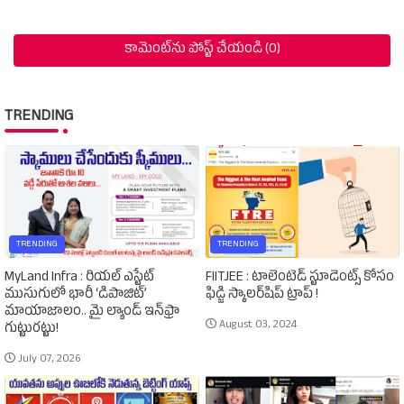
కామెంట్‌ను పోస్ట్ చేయండి (0)
TRENDING
TRENDING
TRENDING
MyLand Infra : రియల్ ఎస్టేట్
FIITJEE : టాలెంటెడ్‌ స్టూడెంట్స్‌ కోసం
ముసుగులో భారీ ‘డిపాజిట్’
ఫిడ్జి స్కాలర్‌షిప్‌ ట్రాప్‌ !
మాయాజాలం.. మై ల్యాండ్ ఇన్‌ఫ్రా
August 03, 2024
గుట్టురట్టు!
July 07, 2026