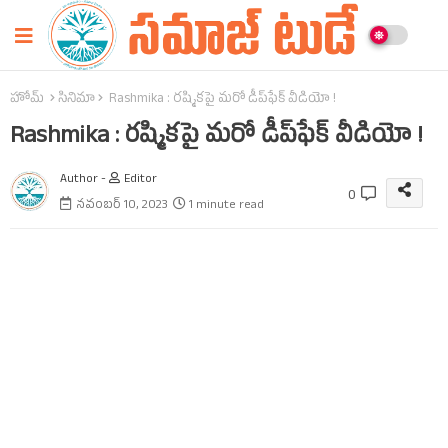
హోమ్
సినిమా
Rashmika : రష్మికపై మరో డీప్‌ఫేక్‌ వీడియో !
Rashmika : రష్మికపై మరో డీప్‌ఫేక్‌ వీడియో !
Author -
Editor
0
నవంబర్ 10, 2023
1 minute read