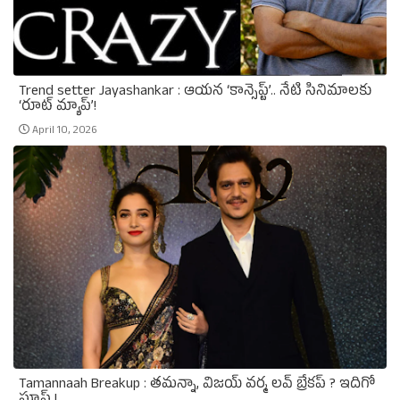
Trend setter Jayashankar : ఆయన ‘కాన్సెప్ట్’.. నేటి సినిమాలకు
‘రూట్ మ్యాప్’!
April 10, 2026
Tamannaah Breakup : తమన్నా, విజయ్‌ వర్మ లవ్‌ బ్రేకప్‌ ? ఇదిగో