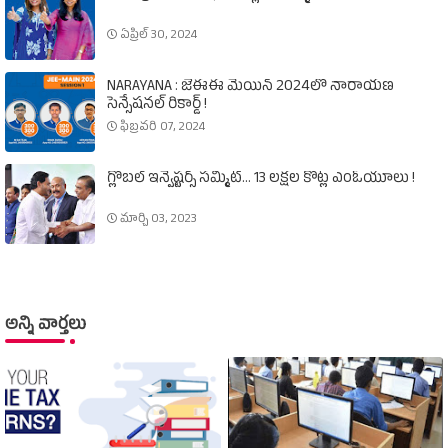
ఏప్రిల్ 30, 2024
NARAYANA : జేఈఈ మెయిన్‌ 2024లో నారాయణ
సెన్సేషనల్‌ రికార్డ్‌ !
ఫిబ్రవరి 07, 2024
గ్లోబల్‌ ఇన్వెష్టర్స్‌ సమ్మిట్‌... 13 లక్షల కోట్ల ఎంఓయూలు !
మార్చి 03, 2023
అన్ని వార్తలు