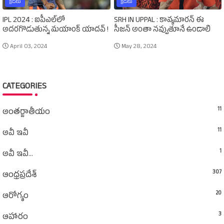
క్రీడలు
క్రీడలు
IPL 2024 : ఐపీఎల్‌లో
SRH IN UPPAL : కావ్యమారన్‌ ఈ
అదరగొడుతున్న మయాంక్‌ యాదవ్‌ !
సీజన్‌ అంతా నవ్వుతూనే ఉండాలి
April 03, 2024
May 28, 2024
CATEGORIES
11
అంతర్జాతీయం
11
అవీ ఇవీ
1
అవీ ఇవీ...
307
ఆంధ్రప్రదేశ్‌
20
ఆరోగ్యం
3
ఆహారం