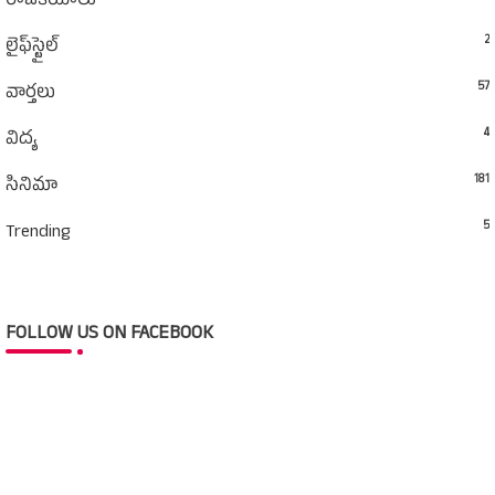
రాజకీయాలు
2
లైఫ్‌స్టైల్‌
57
వార్తలు
4
విద్య
181
సినిమా
5
Trending
FOLLOW US ON FACEBOOK