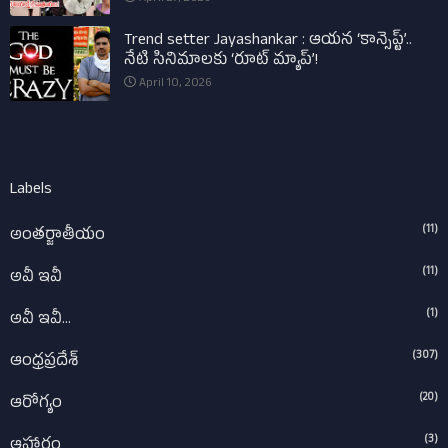
Trend setter Jayashankar : ఆయన ‘కాన్సెప్ట్’..
నేటి సినిమాలకు ‘రూట్ మ్యాప్’!
April 10, 2026
Labels
(11)
అంతర్జాతీయం
(11)
అవీ ఇవీ
(1)
అవీ ఇవీ...
(307)
ఆంధ్రప్రదేశ్‌
(20)
ఆరోగ్యం
(3)
ఆహారం