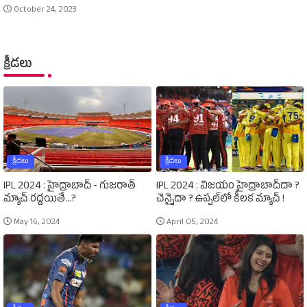
October 24, 2023
క్రీడలు
క్రీడలు
క్రీడలు
IPL 2024 : హైద్రాబాద్‌ - గుజరాత్‌
IPL 2024 : విజయం హైద్రాబాద్‌దా ?
మ్యాచ్‌ రద్దయితే...?
చెన్నైదా ? ఉప్పల్‌లో కీలక మ్యాచ్‌ !
May 16, 2024
April 05, 2024