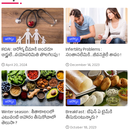
ఆరోగ్యం
ఆరోగ్యం
IRDAI : ఆరోగ్య బీమాకి అందరూ
Infertility Problems :
అర్హులే...వయోపరిమితి తొలగింపు !
సంతానలేమికి...జీవనశైలే శాపం !
April 20, 2024
December 14, 2023
ఆరోగ్యం
ఆరోగ్యం
Winter seasion : శీతాకాలంలో
BreakFast : టిఫెన్‌ ఏ టైమ్‌కి
ఎటువంటి ఆహారం తీసుకోవాలో
తీసుకుంటున్నారు ?
తెలుసా ?
October 18, 2023