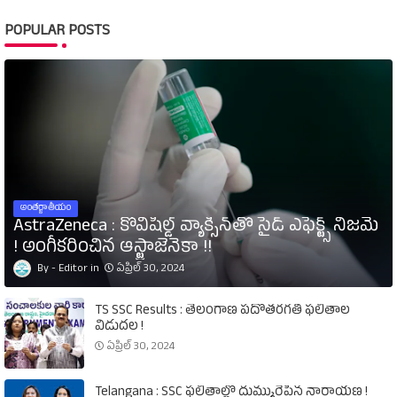
POPULAR POSTS
అంతర్జాతీయం
AstraZeneca : కోవిషీల్డ్‌ వ్యాక్సిన్‌తో సైడ్‌ ఎఫెక్ట్స్‌ నిజమే
! అంగీకరించిన ఆస్ట్రాజెనెకా !!
Editor
ఏప్రిల్ 30, 2024
TS SSC Results : తెలంగాణ పదోతరగతి ఫలితాల
విడుదల !
ఏప్రిల్ 30, 2024
Telangana : SSC ఫలితాల్లో దుమ్మురేపిన నారాయణ !