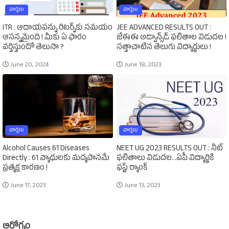
వార్తలు
వార్తలు
ITR : ఆదాయపన్ను రిటర్న్‌కు సమయం
JEE ADVANCED RESULTS OUT :
ఆసన్నమైంది ! మీకు ఏ ఫారం
జేఈఈ అడ్వాన్స్‌డ్‌ ఫలితాల విడుదల !
వర్తిస్తుందో తెలుసా ?
సత్తాచాటిన తెలుగు విద్యార్థులు !
June 20, 2024
June 18, 2023
వార్తలు
వార్తలు
Alcohol Causes 61 Diseases
NEET UG 2023 RESULTS OUT : నీట్‌
Directly : 61 వ్యాధులకు మద్యపానమే
ఫలితాలు విడుదల...ఏపీ విద్యార్థికి
ప్రత్యక్ష కారణం !
ఫస్ట్‌ ర్యాంక్‌
June 17, 2023
June 13, 2023
ఆరోగ్యం