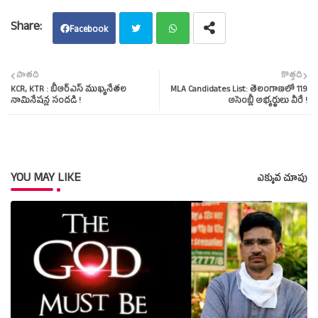
Facebook
Twit
Wha
పాతది
కొత్తది
KCR, KTR : బీఆర్‌ఎస్‌ ముఖ్యనేతల
MLA Candidates List: తెలంగాణలో 119
ter
tsap
నామినేషన్ల సందడి !
అసెంబ్లీ అభ్యర్థులు వీరే !
p
YOU MAY LIKE
ఎక్కువ చూపు