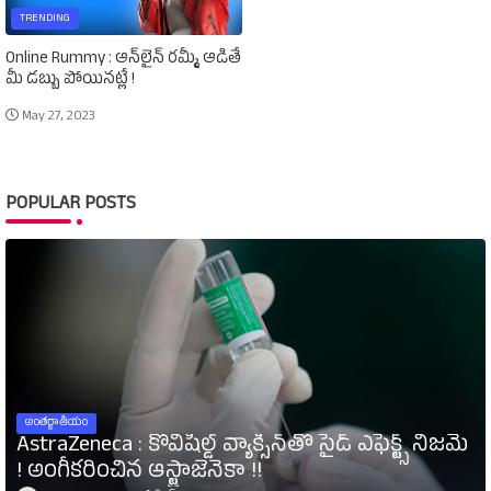
TRENDING
Online Rummy : ఆన్‌లైన్‌ రమ్మీ ఆడితే
మీ డబ్బు పోయినట్లే !
May 27, 2023
POPULAR POSTS
అంతర్జాతీయం
AstraZeneca : కోవిషీల్డ్‌ వ్యాక్సిన్‌తో సైడ్‌ ఎఫెక్ట్స్‌ నిజమే
! అంగీకరించిన ఆస్ట్రాజెనెకా !!