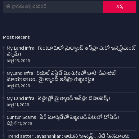
Most Recent
My Land Infra : గుంటూరులో మైల్యాండ్ ఇన్‌ఫ్రా మరో ఇన్వెస్ట్‌మెంట్
స్కామ్ !
జులై 15, 2026
MyLand Infra : రియల్ ఎస్టేట్ ముసుగులో భారీ ‘డిపాజిట్’
మాయాజాలం.. మై ల్యాండ్ ఇన్‌ఫ్రా గుట్టురట్టు!
జులై 07, 2026
My Land Infra : నష్టాల్లో మైల్యాండ్ ఇన్‌ఫ్రా డెవలపర్స్ !
జులై 11, 2026
Guntur Scams : షేర్ మార్కెట్‌లో పెట్టుబడి పేరుతో దోపిడీ !
ఏప్రిల్ 27, 2026
Trend setter Jayashankar : ఆయన ‘కాన్సెప్ట్’.. నేటి సినిమాలకు