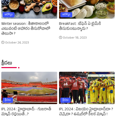
ఆరోగ్యం
ఆరోగ్యం
Winter seasion : శీతాకాలంలో
BreakFast : టిఫెన్‌ ఏ టైమ్‌కి
ఎటువంటి ఆహారం తీసుకోవాలో
తీసుకుంటున్నారు ?
తెలుసా ?
October 18, 2023
October 24, 2023
క్రీడలు
క్రీడలు
క్రీడలు
IPL 2024 : హైద్రాబాద్‌ - గుజరాత్‌
IPL 2024 : విజయం హైద్రాబాద్‌దా ?
మ్యాచ్‌ రద్దయితే...?
చెన్నైదా ? ఉప్పల్‌లో కీలక మ్యాచ్‌ !