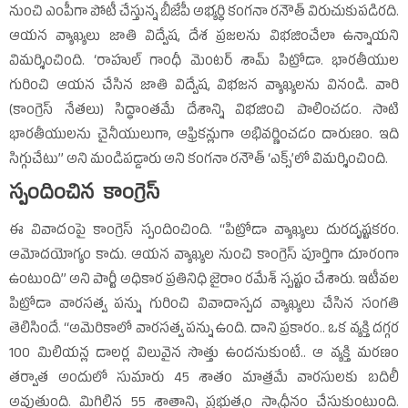
నుంచి ఎంపీగా పోటీ చేస్తున్న బీజేపీ అభ్యర్థి కంగనా రనౌత్‌ విరుచుకుపడిరది.
ఆయన వ్యాఖ్యలు జాతి విద్వేష, దేశ ప్రజలను విభజించేలా ఉన్నాయని
విమర్శించింది. ‘రాహుల్‌ గాంధీ మెంటర్‌ శామ్‌ పిట్రోడా. భారతీయుల
గురించి ఆయన చేసిన జాతి విద్వేష, విభజన వ్యాఖ్యలను వినండి. వారి
(కాంగ్రెస్‌ నేతలు) సిద్ధాంతమే దేశాన్ని విభజించి పాలించడం. సాటి
భారతీయులను చైనీయులుగా, ఆఫ్రికన్లుగా అభివర్ణించడం దారుణం. ఇది
సిగ్గుచేటు’’ అని మండిపడ్డారు అని కంగనా రనౌత్‌ ‘ఎక్స్‌’లో విమర్శించింది.
స్పందించిన కాంగ్రెస్‌
ఈ వివాదంపై కాంగ్రెస్‌ స్పందించింది. ‘‘పిట్రోడా వ్యాఖ్యలు దురదృష్టకరం.
ఆమోదయోగ్యం కాదు. ఆయన వ్యాఖ్యల నుంచి కాంగ్రెస్‌ పూర్తిగా దూరంగా
ఉంటుంది’’ అని పార్టీ అధికార ప్రతినిధి జైరాం రమేశ్‌ స్పష్టం చేశారు. ఇటీవల
పిట్రోడా వారసత్వ పన్ను గురించి వివాదాస్పద వ్యాఖ్యలు చేసిన సంగతి
తెలిసిందే. ‘‘అమెరికాలో వారసత్వ పన్ను ఉంది. దాని ప్రకారం.. ఒక వ్యక్తి దగ్గర
100 మిలియన్ల డాలర్ల విలువైన సొత్తు ఉందనుకుంటే.. ఆ వ్యక్తి మరణం
తర్వాత అందులో సుమారు 45 శాతం మాత్రమే వారసులకు బదిలీ
అవుతుంది. మిగిలిన 55 శాతాన్ని ప్రభుత్వం స్వాధీనం చేసుకుంటుంది.