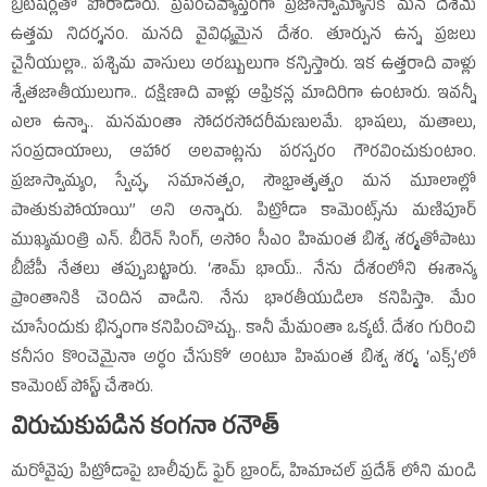
బ్రిటిషర్లతో పోరాడారు. ప్రపంచవ్యాప్తంగా ప్రజాస్వామ్యానికి మన దేశమే
ఉత్తమ నిదర్శనం. మనది వైవిధ్యమైన దేశం. తూర్పున ఉన్న ప్రజలు
చైనీయుల్లా.. పశ్చిమ వాసులు అరబ్బులుగా కన్పిస్తారు. ఇక ఉత్తరాది వాళ్లు
శ్వేతజాతీయులుగా.. దక్షిణాది వాళ్లు ఆఫ్రికన్ల మాదిరిగా ఉంటారు. ఇవన్నీ
ఎలా ఉన్నా.. మనమంతా సోదరసోదరీమణులమే. భాషలు, మతాలు,
సంప్రదాయాలు, ఆహార అలవాట్లను పరస్పరం గౌరవించుకుంటాం.
ప్రజాస్వామ్యం, స్వేచ్ఛ, సమానత్వం, సౌభ్రాతృత్వం మన మూలాల్లో
పాతుకుపోయాయి’’ అని అన్నారు. పిట్రోడా కామెంట్స్‌ను మణిపూర్‌
ముఖ్యమంత్రి ఎన్‌. బీరెన్‌ సింగ్‌, అసోం సీఎం హిమంత బిశ్వ శర్మతోపాటు
బీజేపీ నేతలు తప్పుబట్టారు. ‘శామ్‌ భాయ్‌.. నేను దేశంలోని ఈశాన్య
ప్రాంతానికి చెందిన వాడిని. నేను భారతీయుడిలా కనిపిస్తా. మేం
చూసేందుకు భిన్నంగా కనిపించొచ్చు.. కానీ మేమంతా ఒక్కటే. దేశం గురించి
కనీసం కొంచెమైనా అర్థం చేసుకో’ అంటూ హిమంత బిశ్వ శర్మ ‘ఎక్స్‌’లో
కామెంట్‌ పోస్ట్‌ చేశారు.
విరుచుకుపడిన కంగనా రనౌత్‌
మరోవైపు పిట్రోడాపై బాలీవుడ్‌ ఫైర్‌ బ్రాండ్‌, హిమాచల్‌ ప్రదేశ్‌ లోని మండి