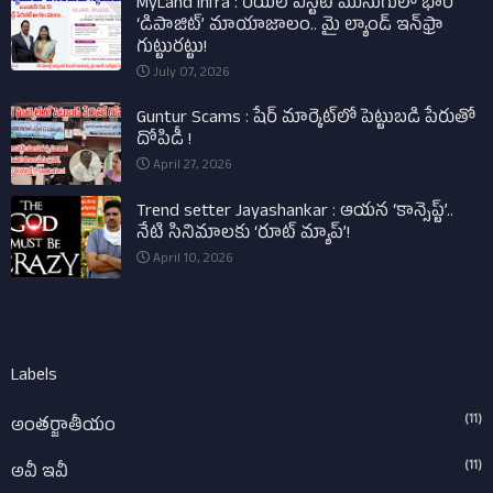
MyLand Infra : రియల్ ఎస్టేట్ ముసుగులో భారీ
‘డిపాజిట్’ మాయాజాలం.. మై ల్యాండ్ ఇన్‌ఫ్రా
గుట్టురట్టు!
July 07, 2026
Guntur Scams : షేర్ మార్కెట్‌లో పెట్టుబడి పేరుతో
దోపిడీ !
April 27, 2026
Trend setter Jayashankar : ఆయన ‘కాన్సెప్ట్’..
నేటి సినిమాలకు ‘రూట్ మ్యాప్’!
April 10, 2026
Labels
(11)
అంతర్జాతీయం
(11)
అవీ ఇవీ