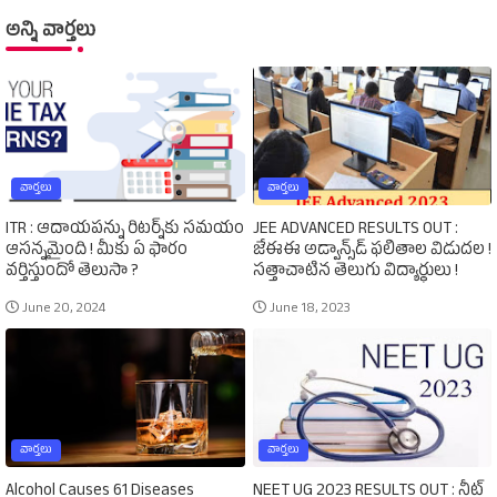
అన్ని వార్తలు
వార్తలు
వార్తలు
ITR : ఆదాయపన్ను రిటర్న్‌కు సమయం
JEE ADVANCED RESULTS OUT :
ఆసన్నమైంది ! మీకు ఏ ఫారం
జేఈఈ అడ్వాన్స్‌డ్‌ ఫలితాల విడుదల !
వర్తిస్తుందో తెలుసా ?
సత్తాచాటిన తెలుగు విద్యార్థులు !
June 20, 2024
June 18, 2023
వార్తలు
వార్తలు
Alcohol Causes 61 Diseases
NEET UG 2023 RESULTS OUT : నీట్‌