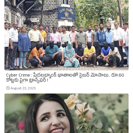
Cyber Crime : పేదలబ్యాంక్‌ ఖాతాలతో సైబర్‌ మోసాలు.. రూ.60
కోట్లకు పైగా ట్రాన్స్‌ఫర్‌ !
August 23, 2025