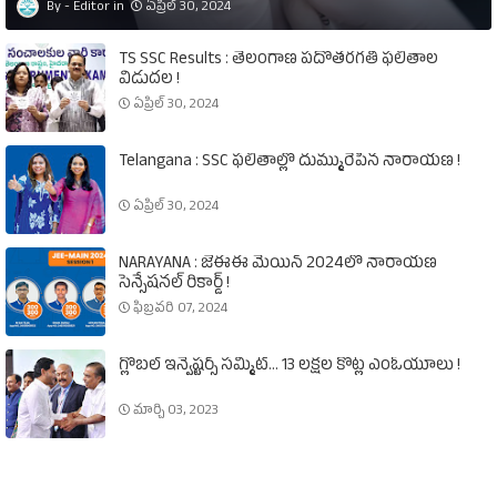
Editor
ఏప్రిల్ 30, 2024
TS SSC Results : తెలంగాణ పదోతరగతి ఫలితాల
విడుదల !
ఏప్రిల్ 30, 2024
Telangana : SSC ఫలితాల్లో దుమ్మురేపిన నారాయణ !
ఏప్రిల్ 30, 2024
NARAYANA : జేఈఈ మెయిన్‌ 2024లో నారాయణ
సెన్సేషనల్‌ రికార్డ్‌ !
ఫిబ్రవరి 07, 2024
గ్లోబల్‌ ఇన్వెష్టర్స్‌ సమ్మిట్‌... 13 లక్షల కోట్ల ఎంఓయూలు !
మార్చి 03, 2023