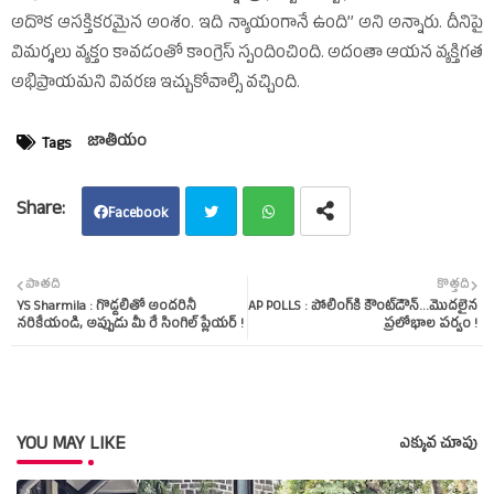
అదొక ఆసక్తికరమైన అంశం. ఇది న్యాయంగానే ఉంది’’ అని అన్నారు. దీనిపై
విమర్శలు వ్యక్తం కావడంతో కాంగ్రెస్‌ స్పందించింది. అదంతా ఆయన వ్యక్తిగత
అభిప్రాయమని వివరణ ఇచ్చుకోవాల్సి వచ్చింది.
జాతీయం
Tags
Facebook
Twit
Wha
పాతది
కొత్తది
YS Sharmila : గొడ్డలితో అందరినీ
AP POLLS : పోలింగ్‌కి కౌంట్‌డౌన్‌...మొదలైన
ter
tsap
నరికేయండి, అప్పుడు మీ రే సింగిల్‌ ప్లేయర్‌ !
ప్రలోభాల పర్వం !
p
YOU MAY LIKE
ఎక్కువ చూపు