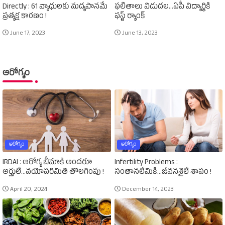
Directly : 61 వ్యాధులకు మద్యపానమే
ఫలితాలు విడుదల...ఏపీ విద్యార్థికి
ప్రత్యక్ష కారణం !
ఫస్ట్‌ ర్యాంక్‌
June 17, 2023
June 13, 2023
ఆరోగ్యం
ఆరోగ్యం
ఆరోగ్యం
IRDAI : ఆరోగ్య బీమాకి అందరూ
Infertility Problems :
అర్హులే...వయోపరిమితి తొలగింపు !
సంతానలేమికి...జీవనశైలే శాపం !
April 20, 2024
December 14, 2023