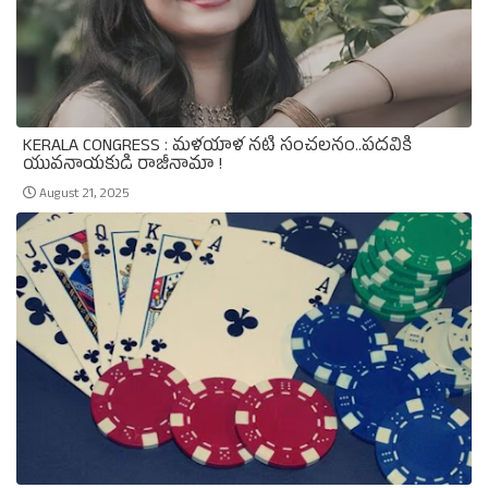
KERALA CONGRESS : మళయాళ నటి సంచలనం..పదవికి
యువనాయకుడి రాజీనామా !
August 21, 2025