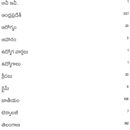
1
అవీ ఇవీ...
307
ఆంధ్రప్రదేశ్‌
20
ఆరోగ్యం
3
ఆహారం
1
ఉద్యోగ వార్తలు
1
ఉద్యోగాలు
20
క్రీడలు
9
క్రైమ్
108
జాతీయం
7
టెక్నాలజీ
362
తెలంగాణ