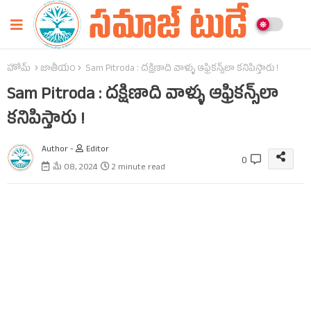
హోమ్
జాతీయం
Sam Pitroda : దక్షిణాది వాళ్ళు ఆఫ్రికన్స్‌లా కనిపిస్తారు !
Sam Pitroda : దక్షిణాది వాళ్ళు ఆఫ్రికన్స్‌లా
కనిపిస్తారు !
Author -
Editor
0
మే 08, 2024
2 minute read