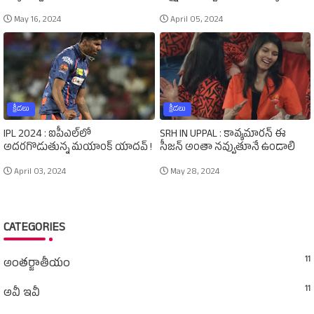
May 16, 2024
April 05, 2024
క్రీడలు
క్రీడలు
IPL 2024 : ఐపీఎల్‌లో
SRH IN UPPAL : కావ్యమారన్‌ ఈ
అదరగొడుతున్న మయాంక్‌ యాదవ్‌ !
సీజన్‌ అంతా నవ్వుతూనే ఉండాలి
April 03, 2024
May 28, 2024
CATEGORIES
11
అంతర్జాతీయం
11
అవీ ఇవీ