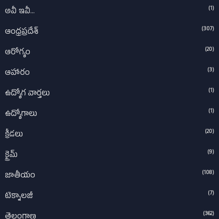
(1)
అవీ ఇవీ...
(307)
ఆంధ్రప్రదేశ్‌
(20)
ఆరోగ్యం
(3)
ఆహారం
(1)
ఉద్యోగ వార్తలు
(1)
ఉద్యోగాలు
(20)
క్రీడలు
(9)
క్రైమ్
(108)
జాతీయం
(7)
టెక్నాలజీ
(362)
తెలంగాణ