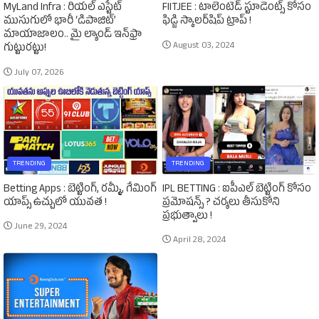
MyLand Infra : రియల్ ఎస్టేట్
FIITJEE : టాలెంటెడ్‌ స్టూడెంట్స్‌ కోసం
ముసుగులో భారీ ‘డిపాజిట్’
ఫిడ్జి స్కాలర్‌షిప్‌ ట్రాప్‌ !
మాయాజాలం.. మై ల్యాండ్ ఇన్‌ఫ్రా
August 03, 2024
గుట్టురట్టు!
July 07, 2026
TRENDING
TRENDING
Betting Apps : బెట్టింగ్‌, రమ్మీ, గేమింగ్‌
IPL BETTING : ఐపీఎల్‌ బెట్టింగ్‌ కోసం
యాప్స్‌ ఉచ్చులో యువత !
ప్రమోషన్స్‌ ? చర్యలు తీసుకోని
ప్రభుత్వాలు !
June 29, 2024
April 28, 2024