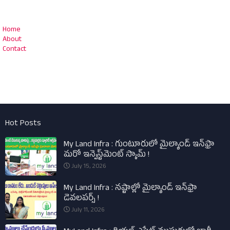
Home
About
Contact
Hot Posts
My Land Infra : గుంటూరులో మైల్యాండ్ ఇన్‌ఫ్రా
మరో ఇన్వెస్ట్‌మెంట్ స్కామ్ !
July 15, 2026
My Land Infra : నష్టాల్లో మైల్యాండ్ ఇన్‌ఫ్రా
డెవలపర్స్ !
July 11, 2026