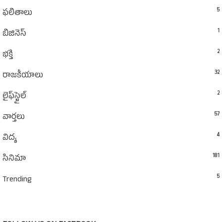
5
ఫలితాలు
1
బిజినెస్
2
భక్తి
32
రాజకీయాలు
2
లైఫ్‌స్టైల్‌
57
వార్తలు
4
విద్య
181
సినిమా
5
Trending