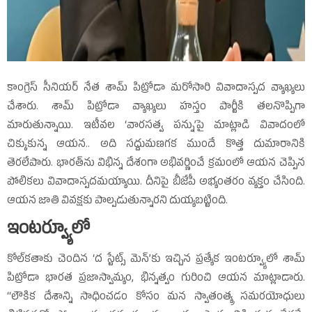
కాంగ్రెస్‌ సీనియర్‌ నేత శామ్‌ పిట్రోడా మరోసారి వివాదాస్పద వ్యాఖ్యలు
చేశారు. శామ్‌ పిట్రోడా వ్యాఖ్యలు హస్తం పార్టీకి తలనొప్పిగా
మారుతున్నాయి. ఇటీవల ‘వారసత్వ పన్ను’పై మాట్లాడి వివాదంలో
చిక్కుకున్న ఆయన.. అది సద్దుమణగక ముందే కొత్త దుమారానికి
తెరలేపారు. భారత్‌ను విభిన్న దేశంగా అభివర్ణించే క్రమంలో ఆయన చెప్పిన
పోలికలు వివాదాస్పదమయ్యాయి. దీనిపై బీజేపీ అభ్యంతరం వ్యక్తం చేసింది.
ఆయన జాతి వివక్షకు పాల్పడుతున్నారని దుయ్యబట్టింది.
ఇంటర్వ్యూలో
కోల్‌కతాకు చెందిన ‘ద స్టేట్స్‌ మెన్‌’కు ఇచ్చిన ప్రత్యేక ఇంటర్వ్యూలో శామ్‌
పిట్రోడా భారత ప్రజాస్వామ్యం, భిన్నత్వం గురించి ఆయన మాట్లాడారు.
‘‘లౌకిక దేశాన్ని సాధించడం కోసం మన స్వాతంత్య్ర సమరయోధులు