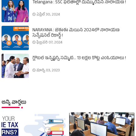
Telangana : SSC ఫలితాల్లో దుమ్మురేపిన నారాయణ !
ఏప్రిల్ 30, 2024
NARAYANA : జేఈఈ మెయిన్‌ 2024లో నారాయణ
సెన్సేషనల్‌ రికార్డ్‌ !
ఫిబ్రవరి 07, 2024
గ్లోబల్‌ ఇన్వెష్టర్స్‌ సమ్మిట్‌... 13 లక్షల కోట్ల ఎంఓయూలు !
మార్చి 03, 2023
అన్ని వార్తలు