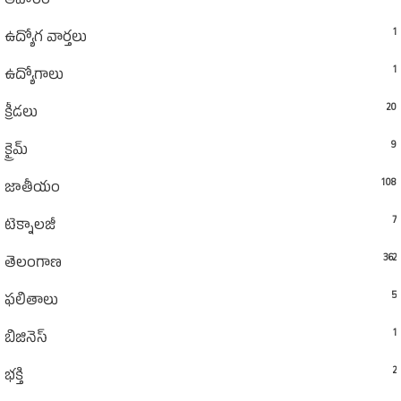
ఆహారం
1
ఉద్యోగ వార్తలు
1
ఉద్యోగాలు
20
క్రీడలు
9
క్రైమ్
108
జాతీయం
7
టెక్నాలజీ
362
తెలంగాణ
5
ఫలితాలు
1
బిజినెస్
2
భక్తి