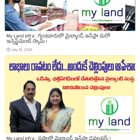
My Land Infra : గుంటూరులో మైల్యాండ్ ఇన్‌ఫ్రా మరో
ఇన్వెస్ట్‌మెంట్ స్కామ్ !
July 15, 2026
My Land Infra : నష్టాల్లో మైల్యాండ్ ఇన్‌ఫ్రా డెవలపర్స్ !