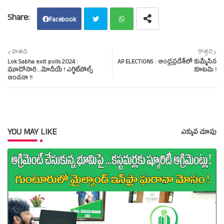
Facebook
Twit
Wha
పాతది
కొత్తది
Lok Sabha exit polls 2024 :
AP ELECTIONS : ఆంధ్రప్రదేశ్‌లో కుమ్మేసిన
ter
tsap
మూడోసారి...మోదీయే ! ఎగ్జిట్‌పోల్స్‌
కూటమి !
అంచనా !!
p
YOU MAY LIKE
ఎక్కువ చూపు