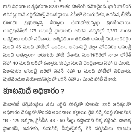
కాని విధంగా అత్యధికంగా 82.37శాతం పోలింగ్‌ నమోదైంది. భారీ పోలింగ్‌
తగినట్లుగానే ఎగ్జిట్‌పోల్స్‌ వెలువడ్డాయి. ఏపీలో తెలుగుదేశం, జనసేన, బీజేపీ
కూటమి ప్రభుత్వాన్ని ఏర్పాటు చేయబోతున్నట్లు ప్రకటించాయి.
ఆంధ్రప్రదేశ్‌లో 175 అసెంబ్లీ స్థానాలకు జరిగిన ఎన్నికల్లో 2,387 మంది
అభ్యర్థులు బరిలో నిలిచారు. అత్యధికంగా తిరుపతి అసెంబ్లీ నియోజకవర్గం
నుంచి 46 మంది పోటీలో ఉండగా.. అనకాపల్లి జిల్లా చోడవరం అసెంబ్లీ
నుంచి అత్యల్పంగా ఆరుగురు పోటీ చేశారు. మంగళగిరిలో నారా లోకేశ్‌
సహా 40 మంది బరిలో ఉన్నారు. కుప్పం నుంచి చంద్రబాబు సహా 13 మంది,
పిఠాపురం అసెంబ్లీ బరిలో పవన్‌ సహా 13 మంది పోటీలో నిలిచారు.
పులివెందుల నియోజకవర్గంలో జగన్‌ సహా 27 మంది పోటీ చేశారు.
కూటమిదే అధికారం ?
మెజారిటీ సర్వేసంస్థలు తమ ఎగ్జిట్‌ పోల్స్‌లో కూటమి భారీ ఆధిక్యంతో
అధికారం చేపట్టబోతోందని అంచనాలు కట్టాయి. రైజ్‌ సర్వే సంస్థ కూటమికి
113 - 125 ఇవ్వగా, వైసీపీకి 48 - 60 సీట్లు వస్తాయని లెక్క కట్టింది. చాణక్య
స్టాటజీస్‌, జనగళం, పయనీర్‌, పీపుల్స్‌పల్స్‌, కేకే సర్వీసెస్‌లు కూటమి