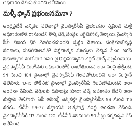
అధికారం చేపడుతుందని తెలిపాయి.
మళ్ళీ ఫ్యాన్‌ ప్రభంజనమేనా ?
ఆంధ్రప్రదేశ్‌ ఎన్నికల ఫలితాల్లో వైఎస్సార్‌సీపీ ప్రభంజనం సృష్టించి మళ్లీ
అధికారంలోకి రానుందని కొన్ని సర్వే సంస్థల ఎగ్జిట్‌పోల్స్‌ తేల్చాయి. వైఎస్సార్‌
సీపీ విజయ భేరి మోగించనుందని స్పష్టం చేశాయి. సంక్షేమాభివృద్ధి
పథకాలు, సుపరిపాలనతో విప్లవాత్మక మార్పులు తెచ్చిన సీఎం జగన్‌
ప్రభుత్వానికే మరోసారి జనం జై కొట్టనున్నారని ఎగ్జిట్‌ పోల్స్‌ వెల్లడిరచాయి.
వైఎస్సార్‌సీపీ మరోసారి అధికారంలోకి రాబోతుందని ఆరా సంస్థ తేల్చింది.
94 నుంచి 104 స్థానాల్లో వైఎస్సార్‌సీపీ గెలవబోతుందని ఆరా మస్తాన్‌
తెలిపారు. 13-15 లోక్‌సభ స్థానాల్లో వైఎస్సార్‌సీపీ గెలవబోతుందని ఆరా
అంచనా వేసింది. షర్మిలకు డిపాజిట్లు కూడా వచ్చే అవకాశం లేదని ఆరా
మస్తాన్‌ తెలిపారు. ఏపీ అసెంబ్లీ ఎన్నికల్లో వైఎస్సార్‌సీపీకి 98 నుంచి 116
వరకు.. టీడీపీ 59-77 వస్తాయని ఆత్మసాక్షి సంస్థ అంచనా వేసింది.
వైఎస్సార్‌సీపీకి 117 నుంచి 120.. టీడీపీకి 48 నుంచి 50 సీట్లు దక్కవచ్చని రేస్‌
తెలిపింది.