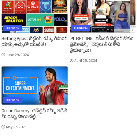
TRENDING
TRENDING
Betting Apps : బెట్టింగ్‌, రమ్మీ, గేమింగ్‌
IPL BETTING : ఐపీఎల్‌ బెట్టింగ్‌ కోసం
యాప్స్‌ ఉచ్చులో యువత !
ప్రమోషన్స్‌ ? చర్యలు తీసుకోని
ప్రభుత్వాలు !
June 29, 2024
April 28, 2024
TRENDING
Online Rummy : ఆన్‌లైన్‌ రమ్మీ ఆడితే
మీ డబ్బు పోయినట్లే !
May 27, 2023