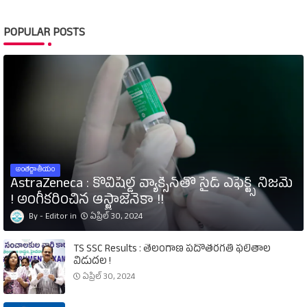
POPULAR POSTS
అంతర్జాతీయం
AstraZeneca : కోవిషీల్డ్‌ వ్యాక్సిన్‌తో సైడ్‌ ఎఫెక్ట్స్‌ నిజమే
! అంగీకరించిన ఆస్ట్రాజెనెకా !!
Editor
ఏప్రిల్ 30, 2024
TS SSC Results : తెలంగాణ పదోతరగతి ఫలితాల
విడుదల !
ఏప్రిల్ 30, 2024