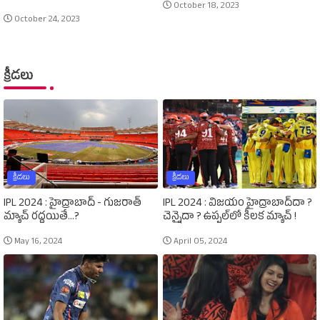
October 18, 2023
October 24, 2023
క్రీడలు
క్రీడలు
క్రీడలు
IPL 2024 : హైద్రాబాద్‌ - గుజరాత్‌
IPL 2024 : విజయం హైద్రాబాద్‌దా ?
మ్యాచ్‌ రద్దయితే...?
చెన్నైదా ? ఉప్పల్‌లో కీలక మ్యాచ్‌ !
May 16, 2024
April 05, 2024