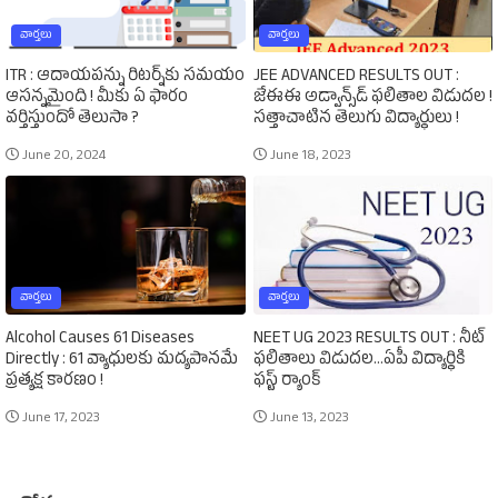
వార్తలు
వార్తలు
ITR : ఆదాయపన్ను రిటర్న్‌కు సమయం
JEE ADVANCED RESULTS OUT :
ఆసన్నమైంది ! మీకు ఏ ఫారం
జేఈఈ అడ్వాన్స్‌డ్‌ ఫలితాల విడుదల !
వర్తిస్తుందో తెలుసా ?
సత్తాచాటిన తెలుగు విద్యార్థులు !
June 20, 2024
June 18, 2023
వార్తలు
వార్తలు
Alcohol Causes 61 Diseases
NEET UG 2023 RESULTS OUT : నీట్‌
Directly : 61 వ్యాధులకు మద్యపానమే
ఫలితాలు విడుదల...ఏపీ విద్యార్థికి
ప్రత్యక్ష కారణం !
ఫస్ట్‌ ర్యాంక్‌
June 17, 2023
June 13, 2023