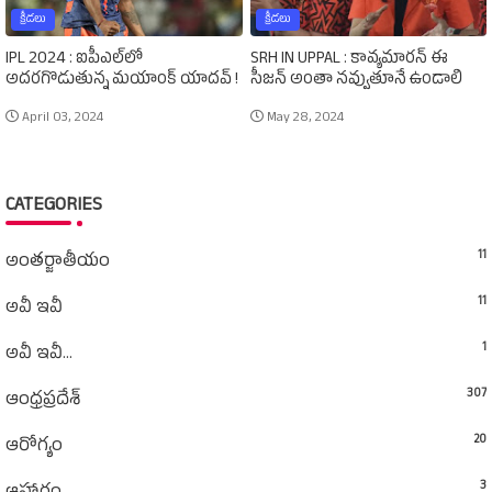
క్రీడలు
క్రీడలు
IPL 2024 : ఐపీఎల్‌లో
SRH IN UPPAL : కావ్యమారన్‌ ఈ
అదరగొడుతున్న మయాంక్‌ యాదవ్‌ !
సీజన్‌ అంతా నవ్వుతూనే ఉండాలి
April 03, 2024
May 28, 2024
CATEGORIES
11
అంతర్జాతీయం
11
అవీ ఇవీ
1
అవీ ఇవీ...
307
ఆంధ్రప్రదేశ్‌
20
ఆరోగ్యం
3