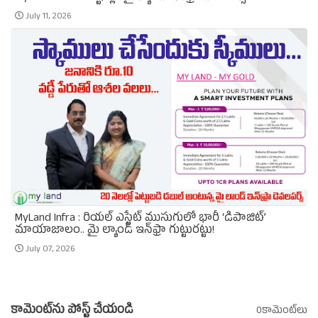
July 11, 2026
MyLand Infra : రియల్ ఎస్టేట్ ముసుగులో భారీ ‘డిపాజిట్’
మాయాజాలం.. మై ల్యాండ్ ఇన్‌ఫ్రా గుట్టురట్టు!
July 07, 2026
కామెంట్‌ను పోస్ట్ చేయండి
0కామెంట్‌లు