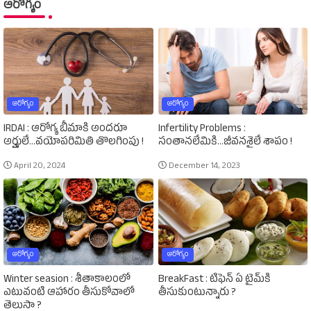
ఆరోగ్యం
ఆరోగ్యం
ఆరోగ్యం
IRDAI : ఆరోగ్య బీమాకి అందరూ
Infertility Problems :
అర్హులే...వయోపరిమితి తొలగింపు !
సంతానలేమికి...జీవనశైలే శాపం !
April 20, 2024
December 14, 2023
ఆరోగ్యం
ఆరోగ్యం
Winter seasion : శీతాకాలంలో
BreakFast : టిఫెన్‌ ఏ టైమ్‌కి
ఎటువంటి ఆహారం తీసుకోవాలో
తీసుకుంటున్నారు ?
తెలుసా ?