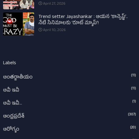
April 27, 2026
Trend setter Jayashankar : ఆయన ‘కాన్సెప్ట్’..
నేటి సినిమాలకు ‘రూట్ మ్యాప్’!
April 10, 2026
Labels
(11)
అంతర్జాతీయం
(11)
అవీ ఇవీ
(1)
అవీ ఇవీ...
(307)
ఆంధ్రప్రదేశ్‌
(20)
ఆరోగ్యం