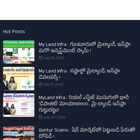
Hot Posts
My Land Infra : గుంటూరులో మైల్యాండ్ ఇన్‌ఫ్రా
మరో ఇన్వెస్ట్‌మెంట్ స్కామ్ !
July 15, 2026
My Land Infra : నష్టాల్లో మైల్యాండ్ ఇన్‌ఫ్రా
డెవలపర్స్ !
July 11, 2026
MyLand Infra : రియల్ ఎస్టేట్ ముసుగులో భారీ
‘డిపాజిట్’ మాయాజాలం.. మై ల్యాండ్ ఇన్‌ఫ్రా
గుట్టురట్టు!
July 07, 2026
Guntur Scams : షేర్ మార్కెట్‌లో పెట్టుబడి పేరుతో
దోపిడీ !