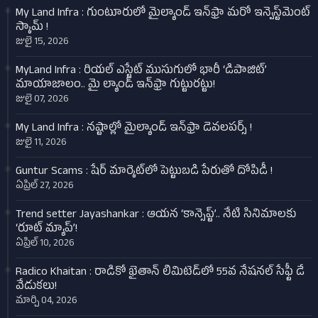
My Land Infra : గుంటూరులో మైల్యాండ్ ఇన్‌ఫ్రా మరో ఇన్వెస్ట్‌మెంట్
స్కామ్ !
జులై 15, 2026
MyLand Infra : రియల్ ఎస్టేట్ ముసుగులో భారీ ‘డిపాజిట్’
మాయాజాలం.. మై ల్యాండ్ ఇన్‌ఫ్రా గుట్టురట్టు!
జులై 07, 2026
My Land Infra : నష్టాల్లో మైల్యాండ్ ఇన్‌ఫ్రా డెవలపర్స్ !
జులై 11, 2026
Guntur Scams : షేర్ మార్కెట్‌లో పెట్టుబడి పేరుతో దోపిడీ !
ఏప్రిల్ 27, 2026
Trend setter Jayashankar : ఆయన ‘కాన్సెప్ట్’.. నేటి సినిమాలకు
‘రూట్ మ్యాప్’!
ఏప్రిల్ 10, 2026
Radico Khaitan : రాడికో ఖైతాన్ లిమిటెడ్‌లో 55వ నేషనల్ సేఫ్టీ డే
వేడుకలు!
మార్చి 04, 2026