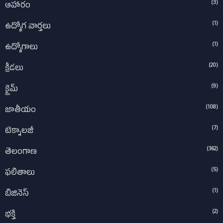
(3)
ఆహారం
(1)
ఉద్యోగ వార్తలు
(1)
ఉద్యోగాలు
(20)
క్రీడలు
(9)
క్రైమ్
(108)
జాతీయం
(7)
టెక్నాలజీ
(362)
తెలంగాణ
(5)
ఫలితాలు
(1)
బిజినెస్
(2)
భక్తి