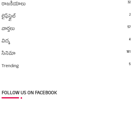
32
రాజకీయాలు
2
లైఫ్‌స్టైల్‌
57
వార్తలు
4
విద్య
181
సినిమా
5
Trending
FOLLOW US ON FACEBOOK