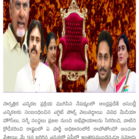
సార్వత్రిక ఎన్నికల ప్రక్రియ ముగిసిన నేపథ్యంలో ఆంధ్రప్రదేశ్‌ అసెంబ్లీ
ఎన్నికలకు సంబంధించిన ఎగ్జిట్‌ పోల్స్‌ వెలువడ్డాయి. వివిధ మీడియా
హౌస్‌లు, సర్వే సంస్థలు ప్రజల నుంచి అభిప్రాయాలను సేకరించి, వాటిని
క్రోడీకరించి రాష్ట్రంలో ఏ పార్టీ అధికారంలోకి రాబోతోందో అంచనా
వేశాయి. మే 13న జరిగిన ఎన్నికల్లో ఏపీలో ఇంతకుముందెన్నడూ నమోదు