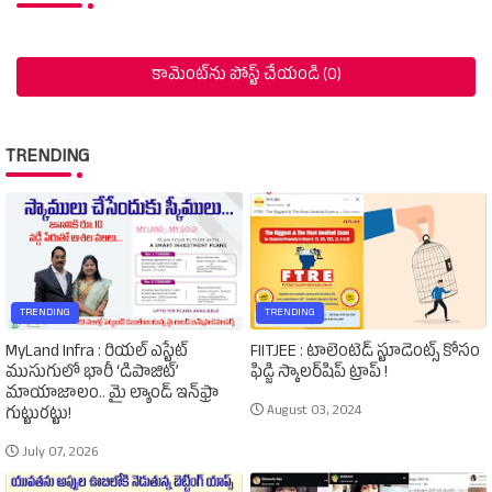
కామెంట్‌ను పోస్ట్ చేయండి (0)
TRENDING
TRENDING
TRENDING
MyLand Infra : రియల్ ఎస్టేట్
FIITJEE : టాలెంటెడ్‌ స్టూడెంట్స్‌ కోసం
ముసుగులో భారీ ‘డిపాజిట్’
ఫిడ్జి స్కాలర్‌షిప్‌ ట్రాప్‌ !
మాయాజాలం.. మై ల్యాండ్ ఇన్‌ఫ్రా
August 03, 2024
గుట్టురట్టు!
July 07, 2026