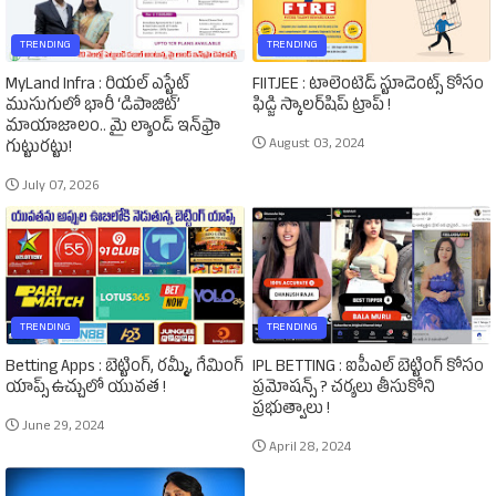
TRENDING
TRENDING
MyLand Infra : రియల్ ఎస్టేట్
FIITJEE : టాలెంటెడ్‌ స్టూడెంట్స్‌ కోసం
ముసుగులో భారీ ‘డిపాజిట్’
ఫిడ్జి స్కాలర్‌షిప్‌ ట్రాప్‌ !
మాయాజాలం.. మై ల్యాండ్ ఇన్‌ఫ్రా
August 03, 2024
గుట్టురట్టు!
July 07, 2026
TRENDING
TRENDING
Betting Apps : బెట్టింగ్‌, రమ్మీ, గేమింగ్‌
IPL BETTING : ఐపీఎల్‌ బెట్టింగ్‌ కోసం
యాప్స్‌ ఉచ్చులో యువత !
ప్రమోషన్స్‌ ? చర్యలు తీసుకోని
ప్రభుత్వాలు !
June 29, 2024
April 28, 2024