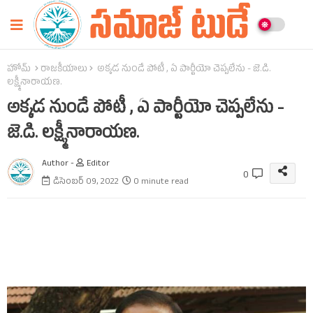
హోమ్
రాజకీయాలు
అక్కడ నుండే పోటీ , ఏ పార్టీయో చెప్పలేను - జె.డి.
లక్ష్మీనారాయణ.
అక్కడ నుండే పోటీ , ఏ పార్టీయో చెప్పలేను -
జె.డి. లక్ష్మీనారాయణ.
Author -
Editor
0
డిసెంబర్ 09, 2022
0 minute read