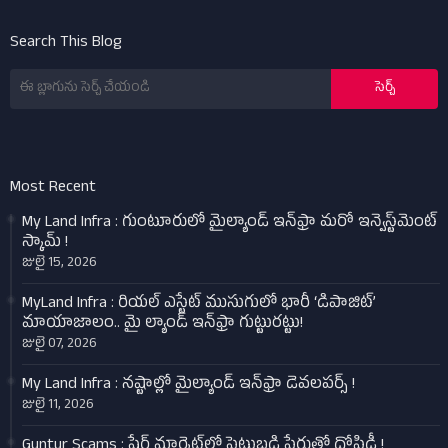
Search This Blog
Most Recent
My Land Infra : గుంటూరులో మైల్యాండ్ ఇన్‌ఫ్రా మరో ఇన్వెస్ట్‌మెంట్
స్కామ్ !
జులై 15, 2026
MyLand Infra : రియల్ ఎస్టేట్ ముసుగులో భారీ ‘డిపాజిట్’
మాయాజాలం.. మై ల్యాండ్ ఇన్‌ఫ్రా గుట్టురట్టు!
జులై 07, 2026
My Land Infra : నష్టాల్లో మైల్యాండ్ ఇన్‌ఫ్రా డెవలపర్స్ !
జులై 11, 2026
Guntur Scams : షేర్ మార్కెట్‌లో పెట్టుబడి పేరుతో దోపిడీ !