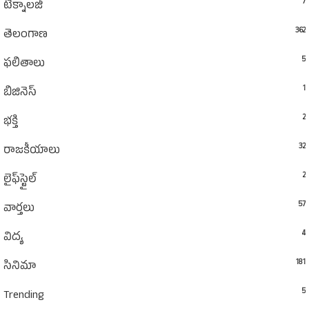
7
టెక్నాలజీ
362
తెలంగాణ
5
ఫలితాలు
1
బిజినెస్
2
భక్తి
32
రాజకీయాలు
2
లైఫ్‌స్టైల్‌
57
వార్తలు
4
విద్య
181
సినిమా
5
Trending