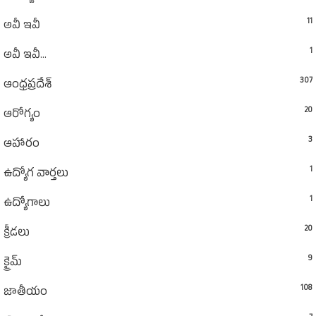
11
అవీ ఇవీ
1
అవీ ఇవీ...
307
ఆంధ్రప్రదేశ్‌
20
ఆరోగ్యం
3
ఆహారం
1
ఉద్యోగ వార్తలు
1
ఉద్యోగాలు
20
క్రీడలు
9
క్రైమ్
108
జాతీయం