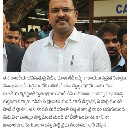
తన రాజకీయ భవిష్యత్తుపై సీబీఐ మాజీ జేడీ లక్ష్మీ నారాయణ స్పష్టతనిచ్చారు.
విశాఖ నుంచే పార్లమెంట్‌కు పోటీ చేయనున్నట్లు ప్రకటించారు. మన
రాజకీయ వ్యవస్థలో స్వతంత్రంగా పోటీ చేసే అవకాశం ఉందన్న విషయాన్ని
గుర్తించాలన్నారు. ‘‘నేను ఏ ప్రాంతం నుండి పోటీ చేస్తానో, ఏ పార్టీ నుంచో
పోటీ చేస్తానో... అని సోషల్‌ మీడియాలో విస్తృతంగా ప్రచారం జరుగుతుంది.
నేను విశాఖపట్నం పార్లమెంట్‌ నుండే పోటీలో ఉంటాను, కానీ నా
భావాలకు అనుగుణంగా ఉన్న పార్టీ వైపు ఉంటాను’’ అని చెప్పిన