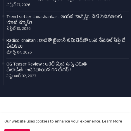
ఏప్రిల్ 27, 2026
Trend setter Jayashankar : ఆయన ‘కాన్సెప్ట్’.. నేటి సినిమాలకు
‘రూట్ మ్యాప్’!
ఏప్రిల్ 10, 2026
Radico Khaitan : రాడికో ఖైతాన్ లిమిటెడ్‌లో 55వ నేషనల్ సేఫ్టీ డే
వేడుకలు!
మార్చి 04, 2026
OG Teaser Review : ఆకలి మీద ఉన్న చిరుత
వేటాడితే...అదిరిపోయిన OG టీచర్‌ !
సెప్టెంబర్ 02, 2023
Design by -
Blogger Templates
| Distributed by
Kalyan Manideep
Home
About
Contact us
Privacy Policy
Our website uses cookies to enhance your experience.
Learn More
Copyright (c) 2022 - All Right Reserved -
Samaj Today
| Developed