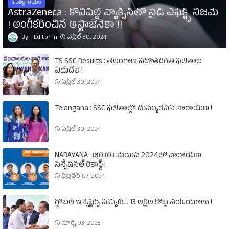
అంతర్జాతీయం
AstraZeneca : కోవిషీల్డ్‌ వ్యాక్సిన్‌తో సైడ్‌ ఎఫెక్ట్స్‌ నిజమే
! అంగీకరించిన ఆస్ట్రాజెనెకా !!
Editor
ఏప్రిల్ 30, 2024
TS SSC Results : తెలంగాణ పదోతరగతి ఫలితాల
విడుదల !
ఏప్రిల్ 30, 2024
Telangana : SSC ఫలితాల్లో దుమ్మురేపిన నారాయణ !
ఏప్రిల్ 30, 2024
NARAYANA : జేఈఈ మెయిన్‌ 2024లో నారాయణ
సెన్సేషనల్‌ రికార్డ్‌ !
ఫిబ్రవరి 07, 2024
గ్లోబల్‌ ఇన్వెష్టర్స్‌ సమ్మిట్‌... 13 లక్షల కోట్ల ఎంఓయూలు !
మార్చి 03, 2023