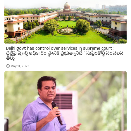
Delhi govt has control over services In supreme court :
దిల్లీపై పూర్తి అధికారం స్థానిక ప్రభుత్వానిదే ` సుప్రీంకోర్ట్‌ సంచలన
తీర్పు
May 11, 2023