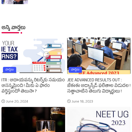
అన్ని వార్తలు
వార్తలు
వార్తలు
ITR : ఆదాయపన్ను రిటర్న్‌కు సమయం
JEE ADVANCED RESULTS OUT :
ఆసన్నమైంది ! మీకు ఏ ఫారం
జేఈఈ అడ్వాన్స్‌డ్‌ ఫలితాల విడుదల !
వర్తిస్తుందో తెలుసా ?
సత్తాచాటిన తెలుగు విద్యార్థులు !
June 20, 2024
June 18, 2023