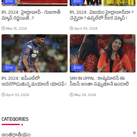
క్రీడలు
క్రీడలు
IPL 2024 : హైద్రాబాద్‌ - గుజరాత్‌
IPL 2024 : విజయం హైద్రాబాద్‌దా ?
మ్యాచ్‌ రద్దయితే...?
చెన్నైదా ? ఉప్పల్‌లో కీలక మ్యాచ్‌ !
May 16, 2024
April 05, 2024
క్రీడలు
క్రీడలు
IPL 2024 : ఐపీఎల్‌లో
SRH IN UPPAL : కావ్యమారన్‌ ఈ
అదరగొడుతున్న మయాంక్‌ యాదవ్‌ !
సీజన్‌ అంతా నవ్వుతూనే ఉండాలి
April 03, 2024
May 28, 2024
CATEGORIES
11
అంతర్జాతీయం