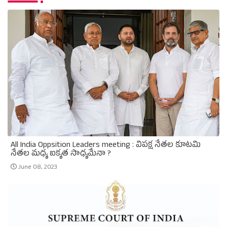
All India Oppsition Leaders meeting : విపక్ష నేతల కూటమి
నేతల మధ్య ఐక్యత సాధ్యమేనా ?
June 08, 2023