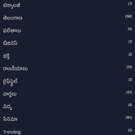
(7)
టెక్నాలజీ
(362)
తెలంగాణ
(5)
ఫలితాలు
(1)
బిజినెస్
(2)
భక్తి
(32)
రాజకీయాలు
(2)
లైఫ్‌స్టైల్‌
(57)
వార్తలు
(4)
విద్య
(181)
సినిమా
(5)
Trending