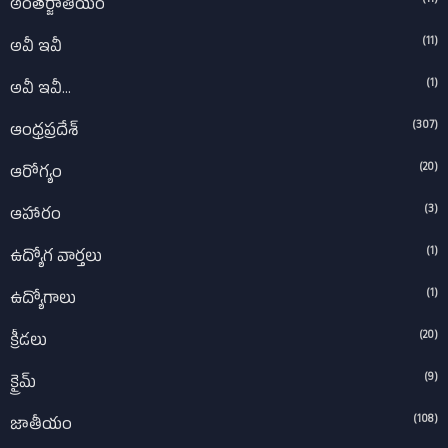
(11)
అంతర్జాతీయం
(11)
అవీ ఇవీ
(1)
అవీ ఇవీ...
(307)
ఆంధ్రప్రదేశ్‌
(20)
ఆరోగ్యం
(3)
ఆహారం
(1)
ఉద్యోగ వార్తలు
(1)
ఉద్యోగాలు
(20)
క్రీడలు
(9)
క్రైమ్
(108)
జాతీయం