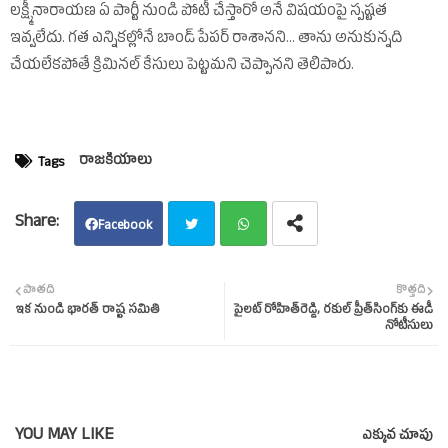
లక్ష్మీనారాయణ ఏ పార్టీ నుండి పోటీ చేస్తారో అనే విషయంపై స్పష్టత
ఇవ్వలేదు. గత ఎన్నికల్లోనే బాండ్‌ పేపర్‌ రాశానని... తాను అనుకున్నది
చేయలేకపోతే క్రిమినల్‌ కేసులు పెట్టమని చెప్పానని తెలిపారు.
రాజకీయాలు
Tags
Facebook
Twit
Wha
పాతది
కొత్తది
ఇక నుండి భారత్‌ రాష్ట్ర సమితి
పైలట్‌ రోహిత్‌రెడ్డి, రకుల్‌ ప్రీత్‌సింగ్‌కు ఈడీ
ter
tsap
నోటీసులు
p
YOU MAY LIKE
ఎక్కువ చూపు