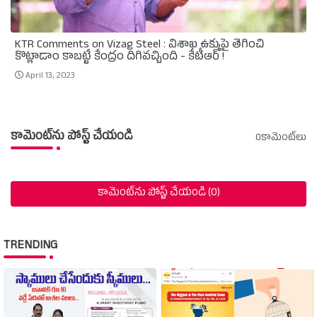
KTR Comments on Vizag Steel : విశాఖ ఉక్కుపై తెగించి
కొట్లాడాం కాబట్టే కేంద్రం దిగివచ్చింది - కేటీఆర్‌ !
April 13, 2023
కామెంట్‌ను పోస్ట్ చేయండి
0కామెంట్‌లు
కామెంట్‌ను పోస్ట్ చేయండి (0)
TRENDING