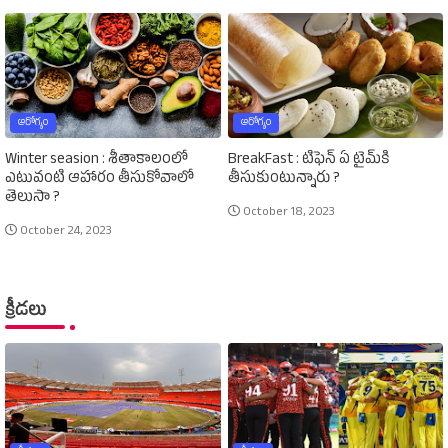
ఆరోగ్యం
ఆరోగ్యం
Winter seasion : శీతాకాలంలో
BreakFast : టిఫెన్‌ ఏ టైమ్‌కి
ఎటువంటి ఆహారం తీసుకోవాలో
తీసుకుంటున్నారు ?
తెలుసా ?
October 18, 2023
October 24, 2023
క్రీడలు