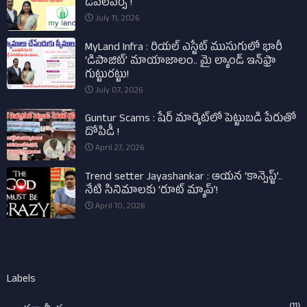
డెవలపర్స్ !
July 11, 2026
MyLand Infra : రియల్ ఎస్టేట్ ముసుగులో భారీ
‘డిపాజిట్’ మాయాజాలం.. మై ల్యాండ్ ఇన్‌ఫ్రా
గుట్టురట్టు!
July 07, 2026
Guntur Scams : షేర్ మార్కెట్‌లో పెట్టుబడి పేరుతో
దోపిడీ !
April 27, 2026
Trend setter Jayashankar : ఆయన ‘కాన్సెప్ట్’..
నేటి సినిమాలకు ‘రూట్ మ్యాప్’!
April 10, 2026
Labels