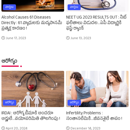
వార్తలు
వార్తలు
Alcohol Causes 61 Diseases
NEET UG 2023 RESULTS OUT : నీట్‌
Directly : 61 వ్యాధులకు మద్యపానమే
ఫలితాలు విడుదల...ఏపీ విద్యార్థికి
ప్రత్యక్ష కారణం !
ఫస్ట్‌ ర్యాంక్‌
June 17, 2023
June 13, 2023
ఆరోగ్యం
ఆరోగ్యం
ఆరోగ్యం
IRDAI : ఆరోగ్య బీమాకి అందరూ
Infertility Problems :
అర్హులే...వయోపరిమితి తొలగింపు !
సంతానలేమికి...జీవనశైలే శాపం !
April 20, 2024
December 14, 2023