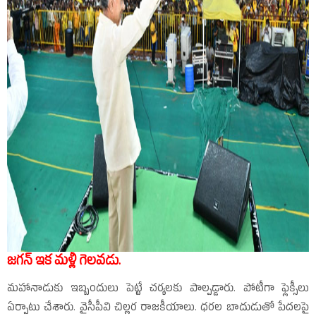
జగన్‌ ఇక మళ్లీ గెలవడు.
మహానాడుకు ఇబ్బందులు పెట్టే చర్యలకు పాల్పడ్డారు. పోటీగా ఫ్లెక్సీలు
ఏర్పాటు చేశారు. వైసీపీవి చిల్లర రాజకీయాలు. ధరల బాదుడుతో పేదలపై