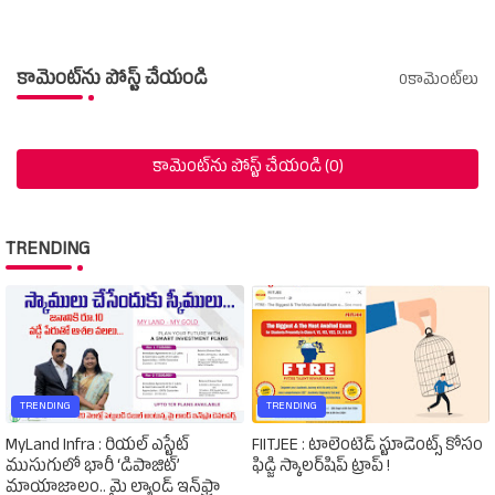
కామెంట్‌ను పోస్ట్ చేయండి
0కామెంట్‌లు
కామెంట్‌ను పోస్ట్ చేయండి (0)
TRENDING
TRENDING
TRENDING
MyLand Infra : రియల్ ఎస్టేట్
FIITJEE : టాలెంటెడ్‌ స్టూడెంట్స్‌ కోసం
ముసుగులో భారీ ‘డిపాజిట్’
ఫిడ్జి స్కాలర్‌షిప్‌ ట్రాప్‌ !
మాయాజాలం.. మై ల్యాండ్ ఇన్‌ఫ్రా