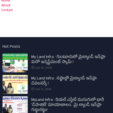
Home
About
Contact
Hot Posts
My Land Infra : గుంటూరులో మైల్యాండ్ ఇన్‌ఫ్రా
మరో ఇన్వెస్ట్‌మెంట్ స్కామ్ !
July 15, 2026
My Land Infra : నష్టాల్లో మైల్యాండ్ ఇన్‌ఫ్రా
డెవలపర్స్ !
July 11, 2026
MyLand Infra : రియల్ ఎస్టేట్ ముసుగులో భారీ
‘డిపాజిట్’ మాయాజాలం.. మై ల్యాండ్ ఇన్‌ఫ్రా
గుట్టురట్టు!