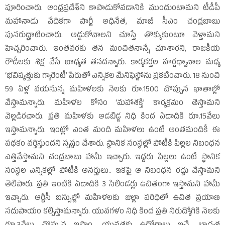
పూరించారు. ఆంధ్రప్రదేశ్‌ని కాపాడుకోవడానికి ముందుంటామని టీడీపీ
మహానాడు వేదికగా పార్టీ అధినేత, మాజీ సీఎం చంద్రబాబు
పునరుద్ఘాటించారు. అడ్డుకోవాలని చూస్తే తొక్కుకుంటూ వెళ్తామని
హెచ్చరించారు. ఇంతవరకు తన మంచితనాన్నే చూశారని, రాజకీయ
రౌడీలకు శిక్ష వేసే బాధ్యత తనదన్నారు. కార్యకర్తల హర్షధ్వానాల మధ్య
‘భవిష్యత్తుకు గ్యారెంటీ’ పేరుతో ఎన్నికల మేనిఫెస్టోను ప్రకటించారు. 18 నుంచి
59 ఏళ్ల వయసున్న మహిళలకు నెలకు రూ.1500 చొప్పున ఖాతాల్లో
వేస్తామన్నారు. మహిళల కోసం ‘మహాశక్తి’ కార్యక్రమం తెస్తామని
వెల్లడిరచారు. ప్రతి మహిళకు ఆడబిడ్డ నిధి కింద ఏడాదికి రూ.15వేలు
ఇస్తామన్నారు. ఇంట్లో ఎంత మంది మహిళలు ఉంటే అంతమందికీ ఈ
పథకం వర్తిస్తుందని స్పష్టం చేశారు. స్థానిక సంస్థల్లో పోటీకి పిల్లల నిబంధన
ఎత్తివేస్తామని చంద్రబాబు హామీ ఇచ్చారు. ఇద్దరు పిల్లలు ఉంటే స్థానిక
సంస్థల ఎన్నికల్లో పోటీకి అనర్హులు.. ఇకపై ఆ నిబంధన రద్దు చేస్తామని
తెలిపారు. ప్రతి ఇంటికి ఏడాదికి 3 సిలిండర్లు ఉచితంగా ఇస్తామని హామీ
ఇచ్చారు. ఆర్టీసీ బస్సుల్లో మహిళలకు జిల్లా పరిధిలో ఉచిత ప్రయాణ
సదుపాయం కల్పిస్తామన్నారు. యువగళం నిధి కింద ప్రతి నిరుద్యోగికి నెలకు