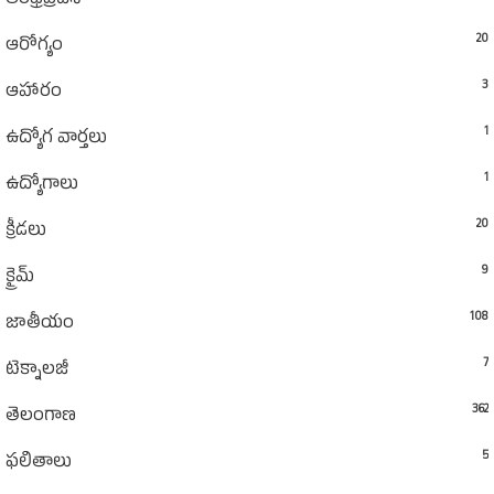
ఆంధ్రప్రదేశ్‌
20
ఆరోగ్యం
3
ఆహారం
1
ఉద్యోగ వార్తలు
1
ఉద్యోగాలు
20
క్రీడలు
9
క్రైమ్
108
జాతీయం
7
టెక్నాలజీ
362
తెలంగాణ
5
ఫలితాలు