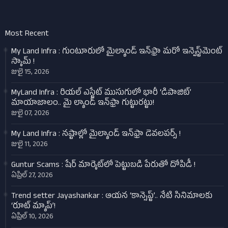
Most Recent
My Land Infra : గుంటూరులో మైల్యాండ్ ఇన్‌ఫ్రా మరో ఇన్వెస్ట్‌మెంట్
స్కామ్ !
జులై 15, 2026
MyLand Infra : రియల్ ఎస్టేట్ ముసుగులో భారీ ‘డిపాజిట్’
మాయాజాలం.. మై ల్యాండ్ ఇన్‌ఫ్రా గుట్టురట్టు!
జులై 07, 2026
My Land Infra : నష్టాల్లో మైల్యాండ్ ఇన్‌ఫ్రా డెవలపర్స్ !
జులై 11, 2026
Guntur Scams : షేర్ మార్కెట్‌లో పెట్టుబడి పేరుతో దోపిడీ !
ఏప్రిల్ 27, 2026
Trend setter Jayashankar : ఆయన ‘కాన్సెప్ట్’.. నేటి సినిమాలకు
‘రూట్ మ్యాప్’!
ఏప్రిల్ 10, 2026