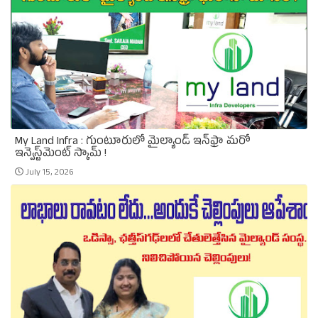
My Land Infra : గుంటూరులో మైల్యాండ్ ఇన్‌ఫ్రా మరో
ఇన్వెస్ట్‌మెంట్ స్కామ్ !
July 15, 2026