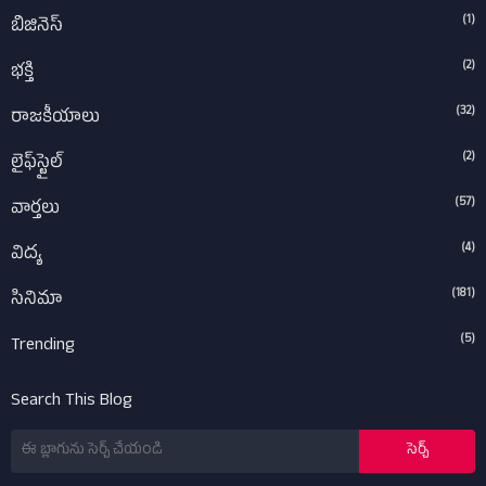
(1)
బిజినెస్
(2)
భక్తి
(32)
రాజకీయాలు
(2)
లైఫ్‌స్టైల్‌
(57)
వార్తలు
(4)
విద్య
(181)
సినిమా
(5)
Trending
Search This Blog