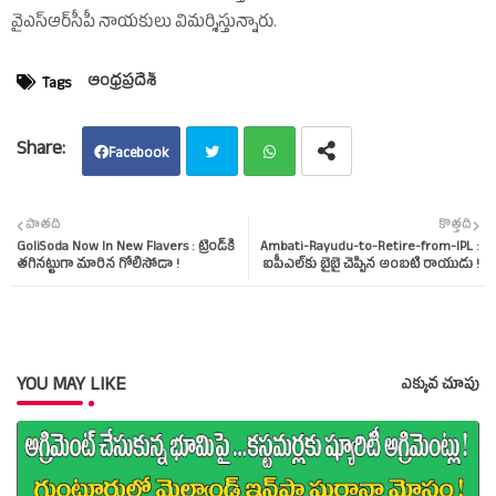
వైఎస్‌ఆర్‌సీపీ నాయకులు విమర్శిస్తున్నారు.
ఆంధ్రప్రదేశ్‌
Tags
Facebook
Twit
Wha
పాతది
కొత్తది
GoliSoda Now In New Flavers : ట్రెండ్‌కి
Ambati-Rayudu-to-Retire-from-IPL :
ter
tsap
తగినట్టుగా మారిన గోలిసోడా !
ఐపీఎల్‌కు బైబై చెప్పిన అంబటి రాయుడు !
p
YOU MAY LIKE
ఎక్కువ చూపు