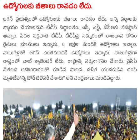
ఉద్యోగులకు జీతాలు రావడం లేదు.
జగన్‌ ప్రభుత్వంలో ఉద్యోగులకు జీతాలు రావడం లేదు. అన్ని వర్గాలకు
న్యాయం చేయాలన్నది టీడీపీ సిద్దాంతం. ఎస్సీ, ఎస్టీ, బీసీలకు సబ్‌ప్లాన్‌
తెచ్చాం. పేదల పక్షపాతి టీడీపీ. టీడీపీపై నమ్మకంతో రాజధాని కోసం
రైతులు భూములు ఇచ్చారు. 6 లక్షల మందికి ఉద్యోగాలు ఇచ్చాం.
నాలుగేళ్లలో జగన్‌ ఎంతమందికి ఉద్యోగాలు ఇచ్చారు. నాలుగేళ్లుగా
రాష్ట్రంలో జాబ్‌ క్యాలెండర్‌ లేదు. రాష్ట్రాన్ని సర్వనాశనం చేశారు. వైసీపీ
నేతలది అహంకారంతో కూడిన పాలన. దళిత యువకుడిని చంపి
మృతదేహాన్ని డోర్‌ డెలివరీ చేశారు’’ అని చంద్రబాబు మండిపడ్డారు.