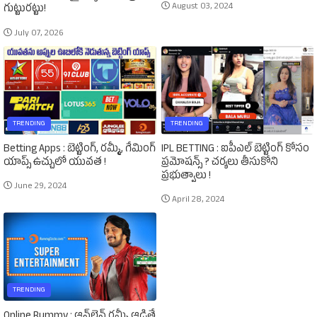
August 03, 2024
గుట్టురట్టు!
July 07, 2026
TRENDING
TRENDING
Betting Apps : బెట్టింగ్‌, రమ్మీ, గేమింగ్‌
IPL BETTING : ఐపీఎల్‌ బెట్టింగ్‌ కోసం
యాప్స్‌ ఉచ్చులో యువత !
ప్రమోషన్స్‌ ? చర్యలు తీసుకోని
ప్రభుత్వాలు !
June 29, 2024
April 28, 2024
TRENDING
Online Rummy : ఆన్‌లైన్‌ రమ్మీ ఆడితే