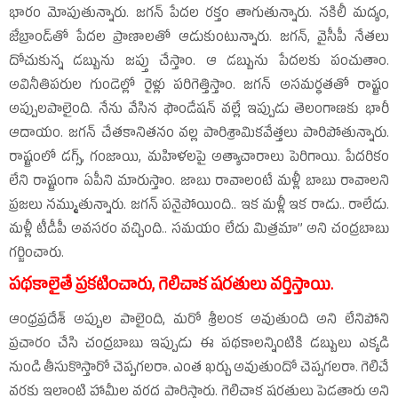
భారం మోపుతున్నారు. జగన్‌ పేదల రక్తం తాగుతున్నారు. నకిలీ మద్యం,
జేబ్రాండ్‌తో పేదల ప్రాణాలతో ఆడుకుంటున్నారు. జగన్‌, వైసీపీ నేతలు
దోచుకున్న డబ్బును జప్తు చేస్తాం. ఆ డబ్బును పేదలకు పంచుతాం.
అవినీతిపరుల గుండెల్లో రైళ్లు పరిగెత్తిస్తాం. జగన్‌ అసమర్థతతో రాష్ట్రం
అప్పులపాలైంది. నేను వేసిన ఫౌండేషన్‌ వల్లే ఇప్పుడు తెలంగాణకు భారీ
ఆదాయం. జగన్‌ చేతకానితనం వల్ల పారిశ్రామికవేత్తలు పారిపోతున్నారు.
రాష్ట్రంలో డగ్స్‌, గంజాయి, మహిళలపై అత్యాచారాలు పెరిగాయి. పేదరికం
లేని రాష్ట్రంగా ఏపీని మారుస్తాం. జాబు రావాలంటే మళ్లీ బాబు రావాలని
ప్రజలు నమ్ముతున్నారు. జగన్‌ పనైపోయింది.. ఇక మళ్లీ ఇక రాడు.. రాలేడు.
మళ్లీ టీడీపీ అవసరం వచ్చింది.. సమయం లేదు మిత్రమా’’ అని చంద్రబాబు
గర్జించారు.
పథకాలైతే ప్రకటించారు, గెలిచాక షరతులు వర్తిస్తాయి.
ఆంధ్రప్రదేశ్‌ అప్పుల పాలైంది, మరో శ్రీలంక అవుతుంది అని లేనిపోని
ప్రచారం చేసి చంద్రబాబు ఇప్పుడు ఈ పథకాలన్నింటికి డబ్బులు ఎక్కడి
నుండి తీసుకొస్తారో చెప్పగలరా. ఎంత ఖర్చు అవుతుందో చెప్పగలరా. గెలిచే
వరకు ఇలాంటి హామీల వరద పారిస్తారు. గెలిచాక షరతులు పెడతారు అని