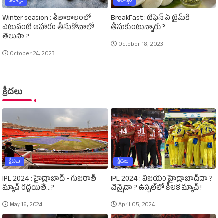
ఆరోగ్యం
ఆరోగ్యం
Winter seasion : శీతాకాలంలో
BreakFast : టిఫెన్‌ ఏ టైమ్‌కి
ఎటువంటి ఆహారం తీసుకోవాలో
తీసుకుంటున్నారు ?
తెలుసా ?
October 18, 2023
October 24, 2023
క్రీడలు
క్రీడలు
క్రీడలు
IPL 2024 : హైద్రాబాద్‌ - గుజరాత్‌
IPL 2024 : విజయం హైద్రాబాద్‌దా ?
మ్యాచ్‌ రద్దయితే...?
చెన్నైదా ? ఉప్పల్‌లో కీలక మ్యాచ్‌ !
May 16, 2024
April 05, 2024