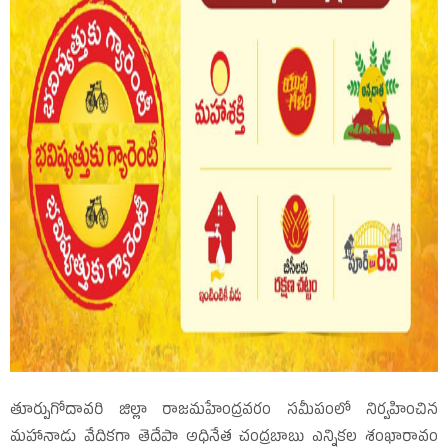
తూర్పుగోదావరి జిల్లా రాజమహేంద్రవరం సమీపంలో నిర్వహించిన
మహానాడు వేదికగా తెదేపా అధినేత చంద్రబాబు ఎన్నికల శంఖారావం