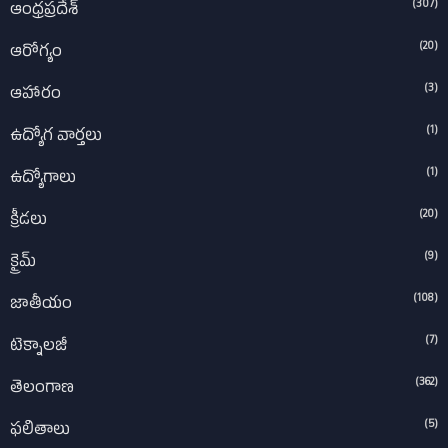
(307)
ఆంధ్రప్రదేశ్‌
(20)
ఆరోగ్యం
(3)
ఆహారం
(1)
ఉద్యోగ వార్తలు
(1)
ఉద్యోగాలు
(20)
క్రీడలు
(9)
క్రైమ్
(108)
జాతీయం
(7)
టెక్నాలజీ
(362)
తెలంగాణ
(5)
ఫలితాలు