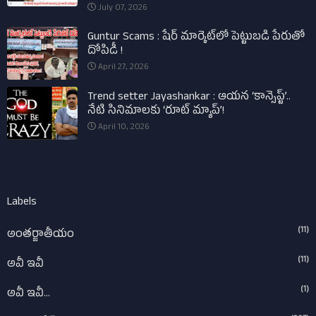
July 07, 2026
Guntur Scams : షేర్ మార్కెట్‌లో పెట్టుబడి పేరుతో
దోపిడీ !
April 27, 2026
Trend setter Jayashankar : ఆయన ‘కాన్సెప్ట్’..
నేటి సినిమాలకు ‘రూట్ మ్యాప్’!
April 10, 2026
Labels
(11)
అంతర్జాతీయం
(11)
అవీ ఇవీ
(1)
అవీ ఇవీ...