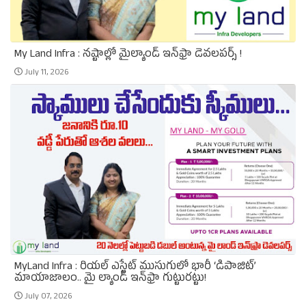
My Land Infra : నష్టాల్లో మైల్యాండ్ ఇన్‌ఫ్రా డెవలపర్స్ !
July 11, 2026
MyLand Infra : రియల్ ఎస్టేట్ ముసుగులో భారీ ‘డిపాజిట్’
మాయాజాలం.. మై ల్యాండ్ ఇన్‌ఫ్రా గుట్టురట్టు!
July 07, 2026