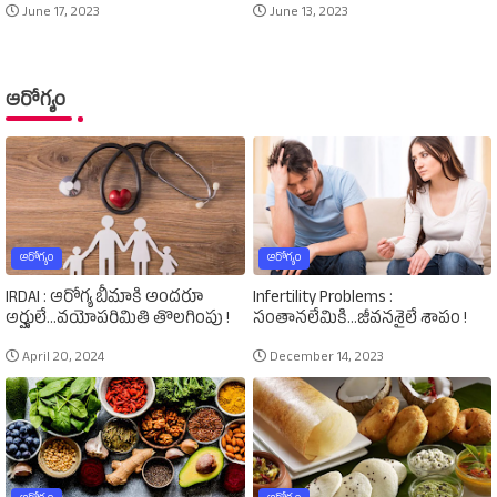
June 17, 2023
June 13, 2023
ఆరోగ్యం
ఆరోగ్యం
ఆరోగ్యం
IRDAI : ఆరోగ్య బీమాకి అందరూ
Infertility Problems :
అర్హులే...వయోపరిమితి తొలగింపు !
సంతానలేమికి...జీవనశైలే శాపం !
April 20, 2024
December 14, 2023