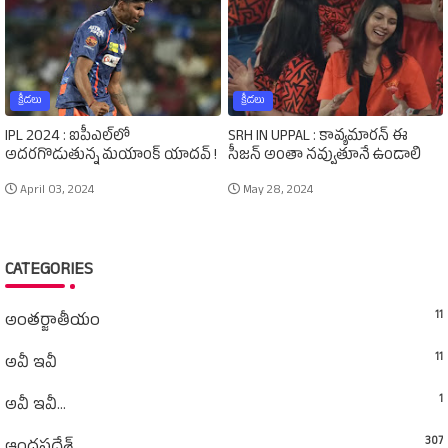
క్రీడలు
క్రీడలు
IPL 2024 : ఐపీఎల్‌లో
SRH IN UPPAL : కావ్యమారన్‌ ఈ
అదరగొడుతున్న మయాంక్‌ యాదవ్‌ !
సీజన్‌ అంతా నవ్వుతూనే ఉండాలి
April 03, 2024
May 28, 2024
CATEGORIES
11
అంతర్జాతీయం
11
అవీ ఇవీ
1
అవీ ఇవీ...
307