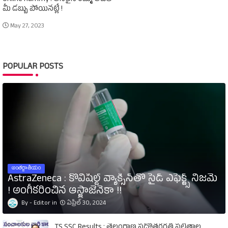
మీ డబ్బు పోయినట్లే !
May 27, 2023
POPULAR POSTS
అంతర్జాతీయం
AstraZeneca : కోవిషీల్డ్‌ వ్యాక్సిన్‌తో సైడ్‌ ఎఫెక్ట్స్‌ నిజమే
! అంగీకరించిన ఆస్ట్రాజెనెకా !!
Editor
ఏప్రిల్ 30, 2024
TS SSC Results : తెలంగాణ పదోతరగతి ఫలితాల