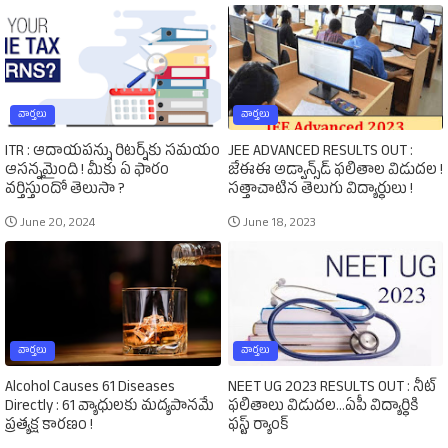
వార్తలు
వార్తలు
ITR : ఆదాయపన్ను రిటర్న్‌కు సమయం
JEE ADVANCED RESULTS OUT :
ఆసన్నమైంది ! మీకు ఏ ఫారం
జేఈఈ అడ్వాన్స్‌డ్‌ ఫలితాల విడుదల !
వర్తిస్తుందో తెలుసా ?
సత్తాచాటిన తెలుగు విద్యార్థులు !
June 20, 2024
June 18, 2023
వార్తలు
వార్తలు
Alcohol Causes 61 Diseases
NEET UG 2023 RESULTS OUT : నీట్‌
Directly : 61 వ్యాధులకు మద్యపానమే
ఫలితాలు విడుదల...ఏపీ విద్యార్థికి
ప్రత్యక్ష కారణం !
ఫస్ట్‌ ర్యాంక్‌