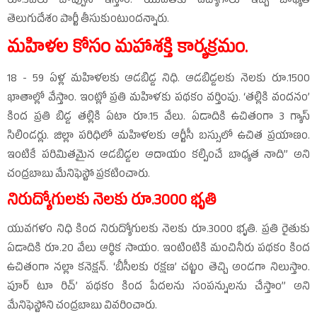
రూ.3వేలు చొప్పున ఇస్తాం. యువతకు ఉద్యోగాలు ఇచ్చే బాధ్యత
తెలుగుదేశం పార్టీ తీసుకుంటుందన్నారు.
మహిళల కోసం మహాశక్తి కార్యక్రమం.
18 - 59 ఏళ్ల మహిళలకు ఆడబిడ్డ నిధి. ఆడబిడ్డలకు నెలకు రూ.1500
ఖాతాల్లో వేస్తాం. ఇంట్లో ప్రతి మహిళకు పథకం వర్తింపు. ‘తల్లికి వందనం’
కింద ప్రతి బిడ్డ తల్లికి ఏటా రూ.15 వేలు. ఏడాదికి ఉచితంగా 3 గ్యాస్‌
సిలిండర్లు. జిల్లా పరిధిలో మహిళలకు ఆర్టీసీ బస్సులో ఉచిత ప్రయాణం.
ఇంటికే పరిమితమైన ఆడబిడ్డల ఆదాయం కల్పించే బాధ్యత నాది’’ అని
చంద్రబాబు మేనిఫెస్టో ప్రకటించారు.
నిరుద్యోగులకు నెలకు రూ.3000 భృతి
యువగళం నిధి కింద నిరుద్యోగులకు నెలకు రూ.3000 భృతి. ప్రతి రైతుకు
ఏడాదికి రూ.20 వేలు ఆర్థిక సాయం. ఇంటింటికి మంచినీరు పథకం కింద
ఉచితంగా నల్లా కనెక్షన్‌. ‘బీసీలకు రక్షణ’ చట్టం తెచ్చి అండగా నిలుస్తాం.
పూర్‌ టూ రిచ్‌’ పథకం కింద పేదలను సంపన్నులను చేస్తాం’’ అని
మేనిఫెస్టోని చంద్రబాబు వివరించారు.