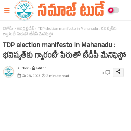
హోమ్
ఆంధ్రప్రదేశ్‌
TDP election manifesto in Mahanadu : భవిష్యత్‌కు
గ్యారంటీ’ పేరుతో టీడీపీ మేనిఫెస్టో
TDP election manifesto in Mahanadu :
భవిష్యత్‌కు గ్యారంటీ’ పేరుతో టీడీపీ మేనిఫెస్టో
Author -
Editor
0
మే 28, 2023
2 minute read