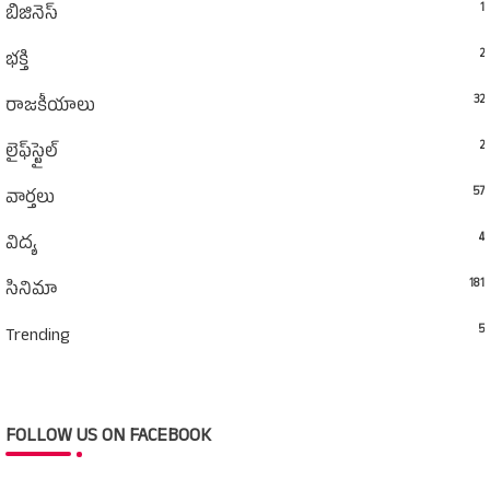
1
బిజినెస్
2
భక్తి
32
రాజకీయాలు
2
లైఫ్‌స్టైల్‌
57
వార్తలు
4
విద్య
181
సినిమా
5
Trending
FOLLOW US ON FACEBOOK