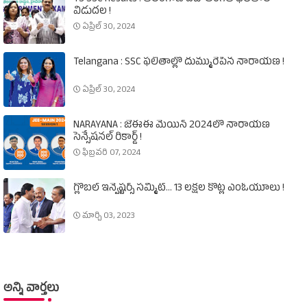
విడుదల !
ఏప్రిల్ 30, 2024
Telangana : SSC ఫలితాల్లో దుమ్మురేపిన నారాయణ !
ఏప్రిల్ 30, 2024
NARAYANA : జేఈఈ మెయిన్‌ 2024లో నారాయణ
సెన్సేషనల్‌ రికార్డ్‌ !
ఫిబ్రవరి 07, 2024
గ్లోబల్‌ ఇన్వెష్టర్స్‌ సమ్మిట్‌... 13 లక్షల కోట్ల ఎంఓయూలు !
మార్చి 03, 2023
అన్ని వార్తలు