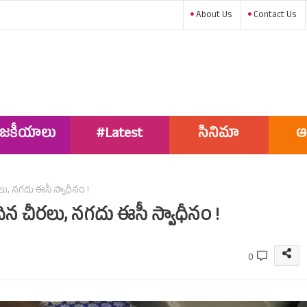
About Us
Contact Us
ాజకీయాలు
#Latest
సినిమా
ఆ
News
ీరలు, నగదు ఈసీ స్వాధీనం !
చెందిన చీరలు, నగదు ఈసీ స్వాధీనం !
0