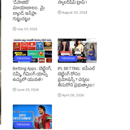
‘డిపాజిట్’
స్కాలర్‌షిప్‌ ట్రాప్‌ !
మాయాజాలం.. మై
August 03, 2024
ల్యాండ్ ఇన్‌ఫ్రా
గుట్టురట్టు!
July 07, 2026
TRENDING
TRENDING
Betting Apps : బెట్టింగ్‌,
IPL BETTING : ఐపీఎల్‌
రమ్మీ, గేమింగ్‌ యాప్స్‌
బెట్టింగ్‌ కోసం
ఉచ్చులో యువత !
ప్రమోషన్స్‌ ? చర్యలు
తీసుకోని ప్రభుత్వాలు !
June 29, 2024
April 28, 2024
TRENDING