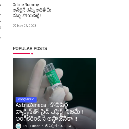
Online Rummy :
ం
ఆన్‌లైన్‌ రమ్మీ ఆడితే మీ
,
డబ్బు పోయినట్లే !
‌
May 27, 2023
ో
,
POPULAR POSTS
అంతర్జాతీయం
AstraZeneca : కోవిషీల్డ్‌
వ్యాక్సిన్‌తో సైడ్‌ ఎఫెక్ట్స్‌ నిజమే !
అంగీకరించిన ఆస్ట్రాజెనెకా !!
Editor
ఏప్రిల్ 30, 2024