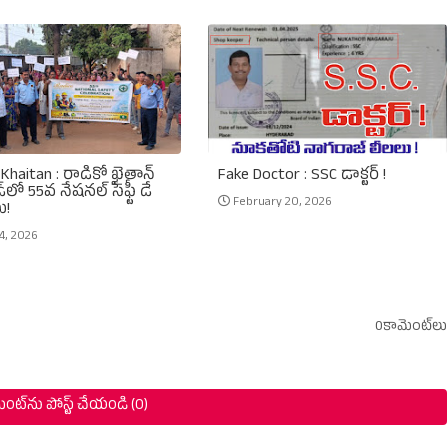
Khaitan : రాడికో ఖైతాన్
Fake Doctor : SSC డాక్టర్ !
్‌లో 55వ నేషనల్ సేఫ్టీ డే
February 20, 2026
ు!
4, 2026
0కామెంట్‌లు
ంట్‌ను పోస్ట్ చేయండి (0)