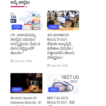
అన్ని వార్తలు
వార్తలు
వార్తలు
ITR : ఆదాయపన్ను
JEE ADVANCED
రిటర్న్‌కు సమయం
RESULTS OUT :
ఆసన్నమైంది ! మీకు ఏ
జేఈఈ అడ్వాన్స్‌డ్‌
ఫారం వర్తిస్తుందో
ఫలితాల విడుదల !
తెలుసా ?
సత్తాచాటిన తెలుగు
విద్యార్థులు !
June 20, 2024
June 18, 2023
వార్తలు
వార్తలు
Alcohol Causes 61
NEET UG 2023
Diseases Directly : 61
RESULTS OUT : నీట్‌