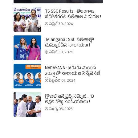
TS SSC Results : తెలంగాణ
పదోతరగతి ఫలితాల విడుదల !
ఏప్రిల్ 30, 2024
Telangana : SSC ఫలితాల్లో
దుమ్మురేపిన నారాయణ !
ఏప్రిల్ 30, 2024
NARAYANA : జేఈఈ మెయిన్‌
2024లో నారాయణ సెన్సేషనల్‌
రికార్డ్‌ !
ఫిబ్రవరి 07, 2024
గ్లోబల్‌ ఇన్వెష్టర్స్‌ సమ్మిట్‌... 13
లక్షల కోట్ల ఎంఓయూలు !
మార్చి 03, 2023