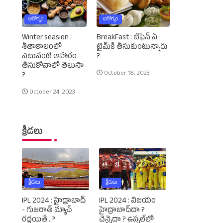
ఆరోగ్యం
ఆరోగ్యం
Winter seasion :
BreakFast : టిఫెన్‌ ఏ
శీతాకాలంలో
టైమ్‌కి తీసుకుంటున్నారు
ఎటువంటి ఆహారం
?
తీసుకోవాలో తెలుసా
October 18, 2023
?
October 24, 2023
క్రీడలు
క్రీడలు
క్రీడలు
IPL 2024 : హైద్రాబాద్‌
IPL 2024 : విజయం
- గుజరాత్‌ మ్యాచ్‌
హైద్రాబాద్‌దా ?
రద్దయితే...?
చెన్నైదా ? ఉప్పల్‌లో