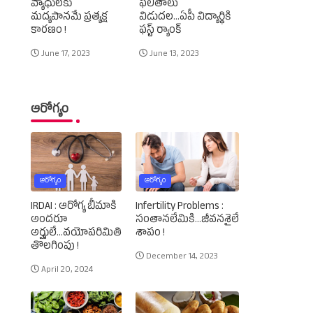
వ్యాధులకు
ఫలితాలు
మద్యపానమే ప్రత్యక్ష
విడుదల...ఏపీ విద్యార్థికి
కారణం !
ఫస్ట్‌ ర్యాంక్‌
June 17, 2023
June 13, 2023
ఆరోగ్యం
ఆరోగ్యం
ఆరోగ్యం
IRDAI : ఆరోగ్య బీమాకి
Infertility Problems :
అందరూ
సంతానలేమికి...జీవనశైలే
అర్హులే...వయోపరిమితి
శాపం !
తొలగింపు !
December 14, 2023
April 20, 2024