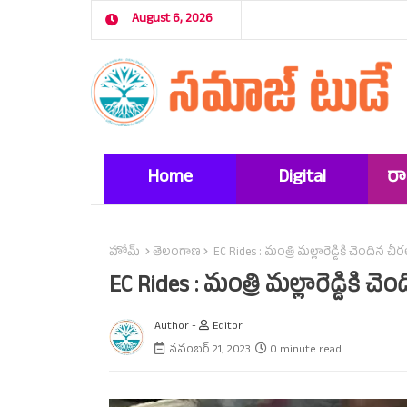
August 6, 2026
Home
Digital
ర
Marketing
హోమ్
తెలంగాణ
EC Rides : మంత్రి మల్లారెడ్డికి చెందిన చ
EC Rides : మంత్రి మల్లారెడ్డికి 
Author -
Editor
నవంబర్ 21, 2023
0 minute read