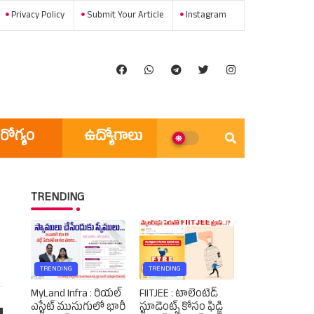
Privacy Policy
Submit Your Article
Instagram
రోగ్యం
ఉద్యోగాలు
అన్ని వార్తలు
TRENDING
TRENDING
TRENDING
MyLand Infra : రియల్
FIITJEE : టాలెంటెడ్‌
ఎస్టేట్ ముసుగులో భారీ
స్టూడెంట్స్‌ కోసం ఫిడ్జి