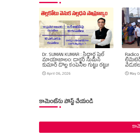
Dr. SUMAN KUMAR : సిద్ధార్థ షెల్
Radico 
మాయాజాలం: డాక్టర్ సుమన్
లిమిటెడ
కుమార్ డొల్ల కంపెనీల గుట్టు రట్టు!
వేడుకల
April 06, 2026
May 0
కామెంట్‌ను పోస్ట్ చేయండి
కామె