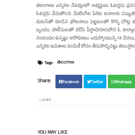
తెలంగాణ ఎన్నికల నేపథ్యంలో అభ్యర్థులు ఓటర్లను ప్రస
ఓటర్లకు చేరుతోంది. మీటింగ్‌ల పేరిట జనాలకు డబ్బుతో పా
మటన్‌తో కూడిన భోజనాలు పెట్టటంతో కొన్ని చోట్ల తొక
బృందం, పోలీసులతో కలిసి పీర్జాదిగూడలోని ఓ కార్యాలయ
సంబంధం ఉన్నట్టు ఆరోపణలు ఎదుర్కొంటున్న 74 చీరలు, ర
ఎన్నికల ఉచితాల పంపిణీ కోసం తీసుకొచ్చినట్టు తెలుస్తోంది.
తెలంగాణ
Tags
Facebook
Twitter
Whatsapp
పాతది
YOU MAY LIKE