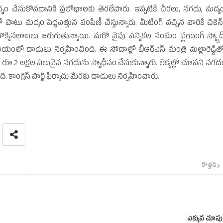
న్నం చేసుకోవడానికి ప్రలోభాలకు తెరలేపారు. ఇప్పటికే చీరలు, నగదు, మద్య
టు మద్యం పెద్దఎత్తున పంపిణీ చేస్తున్నారు. మీటింగ్‌ వచ్చిన వారికి చికెన్‌
్కిసలాటలు జరుగుతున్నాయి. మరో వైపు ఎన్నికల సంఘం ఫ్లయింగ్‌ స్క్వాడ్
ంలో దాడులు నిర్వహించింది. ఈ సోదాల్లో బీఆర్‌ఎస్‌ మంత్రి మల్లారెడ్డిత
ూ.2 లక్షల విలువైన నగదును స్వాధీనం చేసుకున్నారు. లెక్కల్లో చూపని నగదు
 కాంగ్రెస్‌ పార్టీ ఫిర్యాదు మేరకు దాడులు నిర్వహించారు.
కొత్తది
ఎక్కువ చూపు