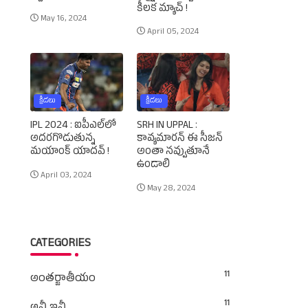
కీలక మ్యాచ్‌ !
May 16, 2024
April 05, 2024
క్రీడలు
క్రీడలు
IPL 2024 : ఐపీఎల్‌లో
SRH IN UPPAL :
అదరగొడుతున్న
కావ్యమారన్‌ ఈ సీజన్‌
మయాంక్‌ యాదవ్‌ !
అంతా నవ్వుతూనే
ఉండాలి
April 03, 2024
May 28, 2024
CATEGORIES
11
అంతర్జాతీయం
11