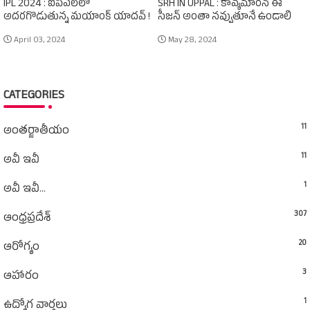
IPL 2024 : ఐపీఎల్‌లో
SRH IN UPPAL : కావ్యమారన్‌ ఈ
అదరగొడుతున్న మయాంక్‌ యాదవ్‌ !
సీజన్‌ అంతా నవ్వుతూనే ఉండాలి
April 03, 2024
May 28, 2024
CATEGORIES
11
అంతర్జాతీయం
11
అవీ ఇవీ
1
అవీ ఇవీ...
307
ఆంధ్రప్రదేశ్‌
20
ఆరోగ్యం
3
ఆహారం
1
ఉద్యోగ వార్తలు