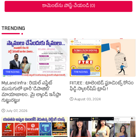
కామెంట్‌ను పోస్ట్ చేయండి (0)
TRENDING
TRENDING
TRENDING
MyLand Infra : రియల్ ఎస్టేట్
FIITJEE : టాలెంటెడ్‌ స్టూడెంట్స్‌ కోసం
ముసుగులో భారీ ‘డిపాజిట్’
ఫిడ్జి స్కాలర్‌షిప్‌ ట్రాప్‌ !
మాయాజాలం.. మై ల్యాండ్ ఇన్‌ఫ్రా
August 03, 2024
గుట్టురట్టు!
July 07, 2026