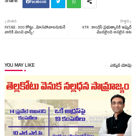
Facebook
Twit
Wha
పాతది
కొత్తది
FIITJEE : 300 కోట్లు...మోసపోవాలనుకునే
KTR : కాంగ్రెస్‌ ప్రభుత్వానికి ఇప్పుడే
ter
tsap
వారికి మంచి ఛాన్స్‌ !
మొదలైంది ఆసలైన ఆట
p
YOU MAY LIKE
ఎక్కువ చూపు