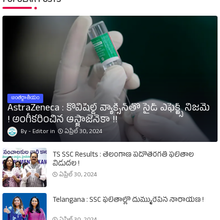
POPULAR POSTS
అంతర్జాతీయం
AstraZeneca : కోవిషీల్డ్‌ వ్యాక్సిన్‌తో సైడ్‌ ఎఫెక్ట్స్‌ నిజమే
! అంగీకరించిన ఆస్ట్రాజెనెకా !!
Editor
ఏప్రిల్ 30, 2024
TS SSC Results : తెలంగాణ పదోతరగతి ఫలితాల
విడుదల !
ఏప్రిల్ 30, 2024
Telangana : SSC ఫలితాల్లో దుమ్మురేపిన నారాయణ !