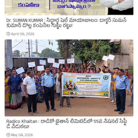
Dr. SUMAN KUMAR : సిద్ధార్థ షెల్ మాయాజాలం: డాక్టర్ సుమన్
కుమార్ డొల్ల కంపెనీల గుట్టు రట్టు!
April 06, 2026
Radico Khaitan : రాడికో ఖైతాన్ లిమిటెడ్‌లో 55వ నేషనల్ సేఫ్టీ
డే వేడుకలు!
May 04, 2026