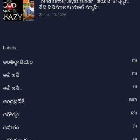
Trend setter Jayashankar : ఆయన ‘కాన్సెప్ట్’..
నేటి సినిమాలకు ‘రూట్ మ్యాప్’!
April 10, 2026
Labels
(11)
అంతర్జాతీయం
(11)
అవీ ఇవీ
(1)
అవీ ఇవీ...
(307)
ఆంధ్రప్రదేశ్‌
(20)
ఆరోగ్యం
(3)
ఆహారం
(1)