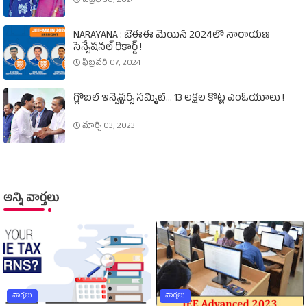
ఏప్రిల్ 30, 2024
NARAYANA : జేఈఈ మెయిన్‌ 2024లో నారాయణ
సెన్సేషనల్‌ రికార్డ్‌ !
ఫిబ్రవరి 07, 2024
గ్లోబల్‌ ఇన్వెష్టర్స్‌ సమ్మిట్‌... 13 లక్షల కోట్ల ఎంఓయూలు !
మార్చి 03, 2023
అన్ని వార్తలు
వార్తలు
వార్తలు