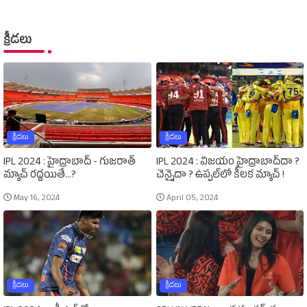
క్రీడలు
క్రీడలు
క్రీడలు
IPL 2024 : హైద్రాబాద్‌ - గుజరాత్‌
IPL 2024 : విజయం హైద్రాబాద్‌దా ?
మ్యాచ్‌ రద్దయితే...?
చెన్నైదా ? ఉప్పల్‌లో కీలక మ్యాచ్‌ !
May 16, 2024
April 05, 2024
క్రీడలు
క్రీడలు