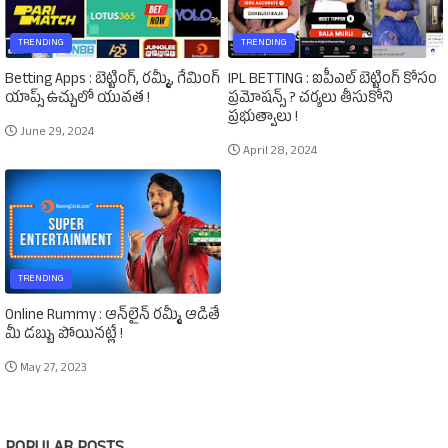
TRENDING
TRENDING
Betting Apps : బెట్టింగ్‌, రమ్మీ, గేమింగ్‌
IPL BETTING : ఐపీఎల్‌ బెట్టింగ్‌ కోసం
యాప్స్‌ ఉచ్చులో యువత !
ప్రమోషన్స్‌ ? చర్యలు తీసుకోని
ప్రభుత్వాలు !
June 29, 2024
April 28, 2024
TRENDING
Online Rummy : ఆన్‌లైన్‌ రమ్మీ ఆడితే
మీ డబ్బు పోయినట్లే !
May 27, 2023