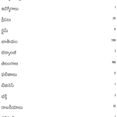
1
ఉద్యోగాలు
20
క్రీడలు
9
క్రైమ్
108
జాతీయం
7
టెక్నాలజీ
362
తెలంగాణ
5
ఫలితాలు
1
బిజినెస్
2
భక్తి
32
రాజకీయాలు