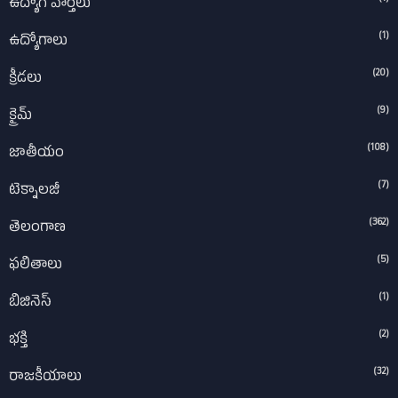
ఉద్యోగ వార్తలు
(1)
ఉద్యోగాలు
(20)
క్రీడలు
(9)
క్రైమ్
(108)
జాతీయం
(7)
టెక్నాలజీ
(362)
తెలంగాణ
(5)
ఫలితాలు
(1)
బిజినెస్
(2)
భక్తి
(32)
రాజకీయాలు