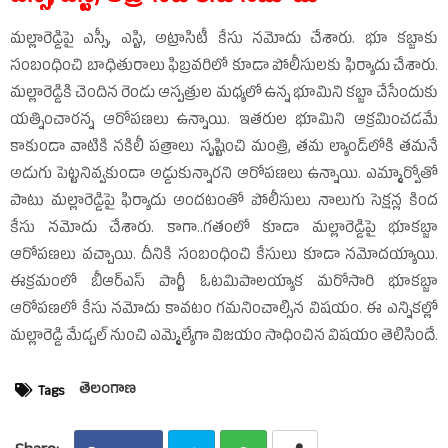
మల్లారెడ్డిపై ఎస్సీ, ఎస్టి, అట్రాసిటీ కేసు నమోదు చేశారు. భూ కబ్జాకు
సంబంధించి బాధితురాలు ఫిబ్రవరిలో కూడా పోలీసులకు ఫిర్యాదు చేశారు.
మల్లారెడ్డికి చెందిన రెండు ఆస్పత్రుల మధ్యలో ఉన్న భూమిని కబ్జా చేసేందుకు
యత్నించారన్న ఆరోపణలు ఉన్నాయి. ఇతరుల భూమిని ఆక్రమించడమే
కాకుండా వాటికి నకిలీ పత్రాలు సృష్టించి మంత్రి, తమ ల్యాండ్‌లోకి తమనే
అడుగు పెట్టనివ్వకుండా అడ్డుకున్నారని ఆరోపణలు ఉన్నాయి. ఎమ్మార్వోతో
పాటు మల్లారెడ్డిపై ఫిర్యాదు అందటంతో పోలీసులు నాలుగు సెక్షన్ల కింద
కేసు నమోదు చేశారు. కాగా..గతంలో కూడా మల్లారెడ్డిపై భూకబ్జా
ఆరోపణలు వచ్చాయి. దీనికి సంబంధించి కేసులు కూడా నమోదయ్యాయి.
ఈక్రమంలో బీఆర్‌ఎస్‌ పార్టీ ఓటమిపాలయ్యాక మరోసారి భూకబ్జా
ఆరోపణలో కేసు నమోదు కావటం గమనించాల్సిన విషయం. ఈ ఎన్నికల్లో
మల్లారెడ్డి మేడ్చల్‌ నుంచి ఎమ్మెల్యేగా విజయం సాధించిన విషయం తెలిసిందే.
తెలంగాణ
Tags