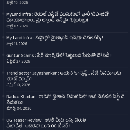
జులై 15, 2026
MyLand Infra : రియల్ ఎస్టేట్ ముసుగులో భారీ ‘డిపాజిట్’
మాయాజాలం.. మై ల్యాండ్ ఇన్‌ఫ్రా గుట్టురట్టు!
జులై 07, 2026
My Land Infra : నష్టాల్లో మైల్యాండ్ ఇన్‌ఫ్రా డెవలపర్స్ !
జులై 11, 2026
Guntur Scams : షేర్ మార్కెట్‌లో పెట్టుబడి పేరుతో దోపిడీ !
ఏప్రిల్ 27, 2026
Trend setter Jayashankar : ఆయన ‘కాన్సెప్ట్’.. నేటి సినిమాలకు
‘రూట్ మ్యాప్’!
ఏప్రిల్ 10, 2026
Radico Khaitan : రాడికో ఖైతాన్ లిమిటెడ్‌లో 55వ నేషనల్ సేఫ్టీ డే
వేడుకలు!
మార్చి 04, 2026
OG Teaser Review : ఆకలి మీద ఉన్న చిరుత
వేటాడితే...అదిరిపోయిన OG టీచర్‌ !