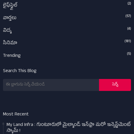
(2)
లైఫ్‌స్టైల్‌
(57)
వార్తలు
(4)
విద్య
(181)
సినిమా
(5)
Trending
Search This Blog
Most Recent
My Land Infra : గుంటూరులో మైల్యాండ్ ఇన్‌ఫ్రా మరో ఇన్వెస్ట్‌మెంట్
స్కామ్ !