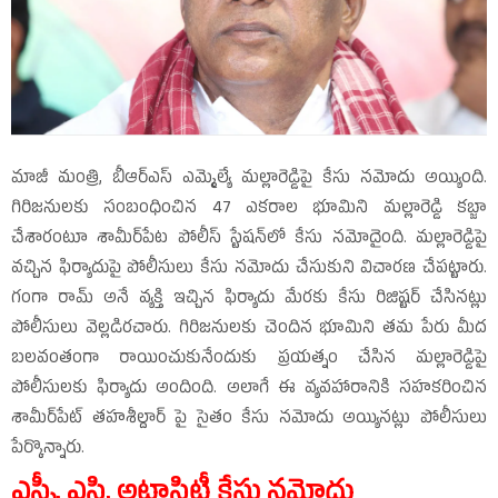
మాజీ మంత్రి, బీఆర్‌ఎస్‌ ఎమ్మెల్యే మల్లారెడ్డిపై కేసు నమోదు అయ్యింది.
గిరిజనులకు సంబంధించిన 47 ఎకరాల భూమిని మల్లారెడ్డి కబ్జా
చేశారంటూ శామీర్‌పేట పోలీస్‌ స్టేషన్‌లో కేసు నమోదైంది. మల్లారెడ్డిపై
వచ్చిన ఫిర్యాదుపై పోలీసులు కేసు నమోదు చేసుకుని విచారణ చేపట్టారు.
గంగా రామ్‌ అనే వ్యక్తి ఇచ్చిన ఫిర్యాదు మేరకు కేసు రిజిష్టర్‌ చేసినట్లు
పోలీసులు వెల్లడిరచారు. గిరిజనులకు చెందిన భూమిని తమ పేరు మీద
బలవంతంగా రాయించుకునేందుకు ప్రయత్నం చేసిన మల్లారెడ్డిపై
పోలీసులకు ఫిర్యాదు అందింది. అలాగే ఈ వ్యవహారానికి సహకరించిన
శామీర్‌పేట్‌ తహశీల్దార్‌ పై సైతం కేసు నమోదు అయ్యినట్లు పోలీసులు
పేర్కొన్నారు.
ఎస్సీ, ఎస్టి, అట్రాసిటీ కేసు నమోదు