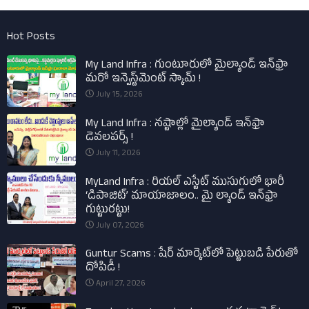
Hot Posts
My Land Infra : గుంటూరులో మైల్యాండ్ ఇన్‌ఫ్రా
మరో ఇన్వెస్ట్‌మెంట్ స్కామ్ !
July 15, 2026
My Land Infra : నష్టాల్లో మైల్యాండ్ ఇన్‌ఫ్రా
డెవలపర్స్ !
July 11, 2026
MyLand Infra : రియల్ ఎస్టేట్ ముసుగులో భారీ
‘డిపాజిట్’ మాయాజాలం.. మై ల్యాండ్ ఇన్‌ఫ్రా
గుట్టురట్టు!
July 07, 2026
Guntur Scams : షేర్ మార్కెట్‌లో పెట్టుబడి పేరుతో
దోపిడీ !
April 27, 2026