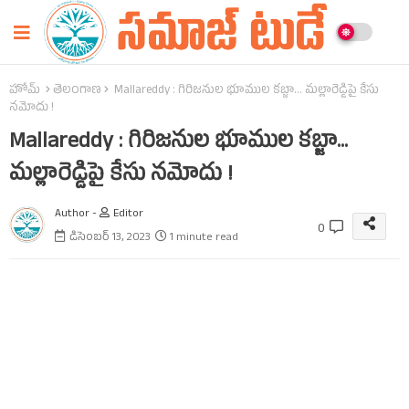
హోమ్
తెలంగాణ
Mallareddy : గిరిజనుల భూముల కబ్జా... మల్లారెడ్డిపై కేసు
నమోదు !
Mallareddy : గిరిజనుల భూముల కబ్జా...
మల్లారెడ్డిపై కేసు నమోదు !
Author -
Editor
0
డిసెంబర్ 13, 2023
1 minute read