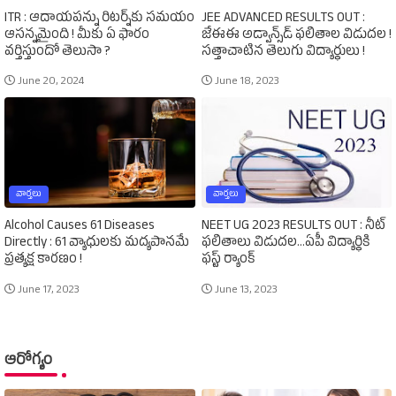
ITR : ఆదాయపన్ను రిటర్న్‌కు సమయం
JEE ADVANCED RESULTS OUT :
ఆసన్నమైంది ! మీకు ఏ ఫారం
జేఈఈ అడ్వాన్స్‌డ్‌ ఫలితాల విడుదల !
వర్తిస్తుందో తెలుసా ?
సత్తాచాటిన తెలుగు విద్యార్థులు !
June 20, 2024
June 18, 2023
వార్తలు
వార్తలు
Alcohol Causes 61 Diseases
NEET UG 2023 RESULTS OUT : నీట్‌
Directly : 61 వ్యాధులకు మద్యపానమే
ఫలితాలు విడుదల...ఏపీ విద్యార్థికి
ప్రత్యక్ష కారణం !
ఫస్ట్‌ ర్యాంక్‌
June 17, 2023
June 13, 2023
ఆరోగ్యం