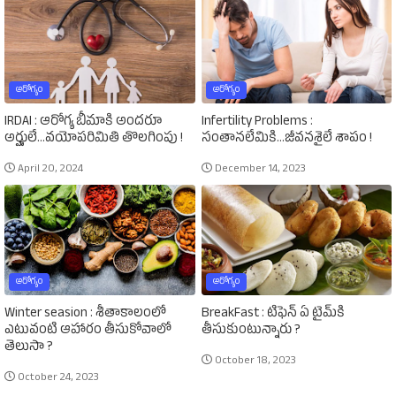
ఆరోగ్యం
ఆరోగ్యం
IRDAI : ఆరోగ్య బీమాకి అందరూ
Infertility Problems :
అర్హులే...వయోపరిమితి తొలగింపు !
సంతానలేమికి...జీవనశైలే శాపం !
April 20, 2024
December 14, 2023
ఆరోగ్యం
ఆరోగ్యం
Winter seasion : శీతాకాలంలో
BreakFast : టిఫెన్‌ ఏ టైమ్‌కి
ఎటువంటి ఆహారం తీసుకోవాలో
తీసుకుంటున్నారు ?
తెలుసా ?
October 18, 2023
October 24, 2023