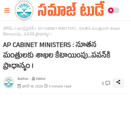
హోమ్
ఆంధ్రప్రదేశ్‌
AP CABINET MINISTERS : నూతన మంత్రులకు శాఖల
కేటాయింపు...పవన్‌కి ప్రాధాన్యం !
AP CABINET MINISTERS : నూతన
మంత్రులకు శాఖల కేటాయింపు...పవన్‌కి
ప్రాధాన్యం !
Author -
Editor
0
జూన్ 14, 2024
3 minute read