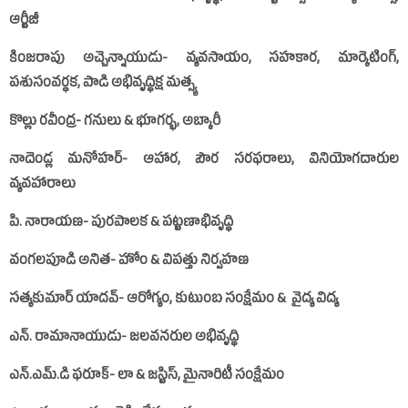
ఆర్టీజీ
కింజరాపు అచ్చెన్నాయుడు- వ్యవసాయం, సహకార, మార్కెటింగ్‌,
పశుసంవర్థక, పాడి అభివృద్ధిక్ష మత్స్య
కొల్లు రవీంద్ర- గనులు & భూగర్భ, అబ్కారీ
నాదెండ్ల మనోహర్‌- ఆహార, పౌర సరఫరాలు, వినియోగదారుల
వ్యవహారాలు
పి. నారాయణ- పురపాలక & పట్టణాభివృద్ధి
వంగలపూడి అనిత- హోం & విపత్తు నిర్వహణ
సత్యకుమార్‌ యాదవ్‌- ఆరోగ్యం, కుటుంబ సంక్షేమం & వైద్య విద్య
ఎన్‌. రామానాయుడు- జలవనరుల అభివృద్ధి
ఎన్‌.ఎమ్‌.డి ఫరూక్‌- లా & జస్టిస్‌, మైనారిటీ సంక్షేమం