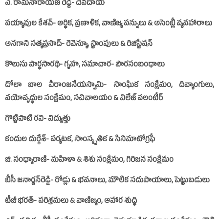
ఎ. రామనారాయణ రెడ్డి- దేవదాయ
పయ్యావుల కేశవ్‌- ఆర్థిక, ప్రణాళిక, వాణిజ్య పన్నులు & అసెంబ్లీ వ్యవహారాలు
అనగాని సత్యప్రసాద్‌- రెవెన్యూ, స్టాంపులు & రిజిస్ట్రేషన్‌
కొలుసు పార్థసారథి- గృహ, సమాచార- పౌరసంబంధాలు
డోలా బాల వీరాంజనేయస్వామి- సాంఘిక సంక్షేమం, దివ్యాంగులు,
వయోవృద్ధుల సంక్షేమం, సచివాలయం & విలేజ్‌ వలంటీర్‌
గొట్టిపాటి రవి- విద్యుత్తు
కందుల దుర్గేశ్‌- పర్యటక, సాంస్కృతిక & సినిమాటోగ్రఫీ
జి. సంధ్యారాణి- మహిళా & శిశు సంక్షేమం, గిరిజన సంక్షేమం
బీసీ జనార్దన్‌​రెడ్డి- రోడ్లు & భవనాలు, మౌలిక సదుపాయాలు, పెట్టుబడులు
టీజీ భరత్‌- పరిశ్రమలు & వాణిజ్యం, ఆహార శుద్ధి