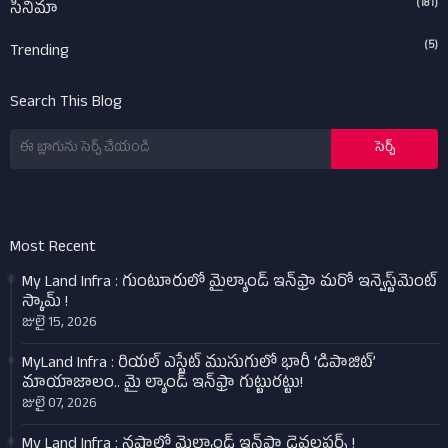
(181)
సినిమా
(5)
Trending
Search This Blog
Most Recent
My Land Infra : గుంటూరులో మైల్యాండ్ ఇన్‌ఫ్రా మరో ఇన్వెస్ట్‌మెంట్
స్కామ్ !
జులై 15, 2026
MyLand Infra : రియల్ ఎస్టేట్ ముసుగులో భారీ ‘డిపాజిట్’
మాయాజాలం.. మై ల్యాండ్ ఇన్‌ఫ్రా గుట్టురట్టు!
జులై 07, 2026
My Land Infra : నష్టాల్లో మైల్యాండ్ ఇన్‌ఫ్రా డెవలపర్స్ !