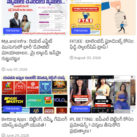
TRENDING
TRENDING
MyLand Infra : రియల్ ఎస్టేట్
FIITJEE : టాలెంటెడ్‌ స్టూడెంట్స్‌ కోసం
ముసుగులో భారీ ‘డిపాజిట్’
ఫిడ్జి స్కాలర్‌షిప్‌ ట్రాప్‌ !
మాయాజాలం.. మై ల్యాండ్ ఇన్‌ఫ్రా
August 03, 2024
గుట్టురట్టు!
July 07, 2026
TRENDING
TRENDING
Betting Apps : బెట్టింగ్‌, రమ్మీ, గేమింగ్‌
IPL BETTING : ఐపీఎల్‌ బెట్టింగ్‌ కోసం
యాప్స్‌ ఉచ్చులో యువత !
ప్రమోషన్స్‌ ? చర్యలు తీసుకోని
ప్రభుత్వాలు !
June 29, 2024