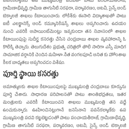
పవన్‌కల్యాణ్‌కు ఉప ముఖ్యమంత్రి పదవితో పాటు పంచాయతీరాజ్‌,
గ్రామీణాభివృద్ధి, గ్రామీణ తాగునీటి సరఫరా, పర్యావరణం, అటవీ, సైన్స్‌ అండ్‌
టెక్నాలజీ శాఖలు కేటాయించారు. లోకేశ్‌​కు ఈసారి విద్యాశాఖతో పాటు
ఐటీ ఎలక్ట్రానిక్స్‌ అండ్‌ కమ్యూనికేషన్స్‌ శాఖలు అప్పగించారు. ఉదయం
నుంచి ఎవరికీ అపాయింట్‌మెంట్లు ఇవ్వకుండా తన నివాసంలో శాఖల
కేటాయింపుపై సుదీర్ఘ కసరత్తు చేసిన చంద్రబాబు శాఖల వ్యవహారాన్ని ఓ
కొలిక్కి తెచ్చారు. తెలుగుదేశం ప్రభుత్వ చరిత్రలో తొలి సారిగా ఎస్సీ మాదిగ
సామాజిక వర్గానికి చెందిన మహిళా నేత వంగలపూడి అనిత కు హోంశాఖ
కీలక బాధ్యతలు అప్పగించడం విశేషం.
పూర్తి స్థాయి కసరత్తు
అమాత్యులకు శాఖల కేటాయింపులపై ముఖ్యమంత్రి చంద్రబాబు కూర్పును
పూర్తి చేశారు. సాధారణ పరిపాలనతో పాటు శాంతిభద్రతలు, ఇతర
మంత్రులకు ఎవరికీ కేటాయించని శాఖలు ముఖ్యమంత్రి తన వద్దే
ఉంచుకున్నారు. ఊహించినట్లుగానే జనసేనాని పవన్‌కల్యాణ్‌కు ఉప
ముఖ్యమంత్రి పదవి కట్టబెట్టడంతో పాటు పంచాయతీరాజ్‌, గ్రామీణాభివృద్ధి,
గ్రామీణ తాగునీటి సరఫరా, పర్యావరణం, అటవీ, సైన్స్‌ అండ్‌ టెక్నాలజీ