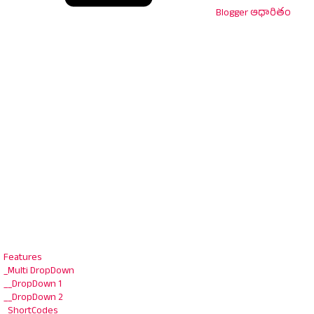
Blogger ఆధారితం
Features
_Multi DropDown
__DropDown 1
__DropDown 2
_ShortCodes