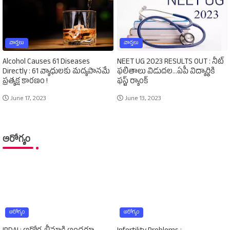
వార్తలు
వార్తలు
Alcohol Causes 61 Diseases
NEET UG 2023 RESULTS OUT : నీట్‌
Directly : 61 వ్యాధులకు మద్యపానమే
ఫలితాలు విడుదల...ఏపీ విద్యార్థికి
ప్రత్యక్ష కారణం !
ఫస్ట్‌ ర్యాంక్‌
June 17, 2023
June 13, 2023
ఆరోగ్యం
ఆరోగ్యం
ఆరోగ్యం