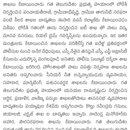
శాఖలు కేటాయించారు. గత తెలుగుదేశం ప్రభుత్వ హయాంలో లోకేశ్‌
నిర్వర్తించిన పంచాయతీరాజ్‌, గ్రామీణాభివృద్ధి, గ్రామీణ తాగునీటి సరఫరా
వంటి కీలక శాఖల బాధ్యతలు ఈసారి పవన్‌ కల్యాణ్‌​కు కేటాయించడం
విశేషం. లోకేశ్‌ గతంలో తాను నిర్వర్తించిన ఐటీ శాఖ తో పాటు విద్య,
మానవ వనరులు, రియల్‌ టైమ్‌ గవర్నెన్స్‌​లను ఉంచుకున్నారు. ఇక ఇతర
మంత్రులకు కేటాయించిన శాఖలను పరిశీలిస్తే గత ఐదేళ్ల ప్రతిపక్షంలో
పోలీసుల నుంచి అనేక వేధింపులు, ఎస్సీ నేతైన తనపైనే ఎస్సీ, ఎస్టీ అట్రాసిటీ
కేసులను ఎదుర్కొన్న వంగలపూడి అనితకు పోలీసు సెల్యూట్‌ దక్కేలా శాఖ
కేటాయింపు జరిగింది. హోంశాఖతో పాటు విపత్తు నిర్వహణ శాఖలను
అనితకు అప్పగించారు. సీనియర్‌ నేత అచ్చెన్నాయుడుకు వ్యవసాయం,
సహకార, మార్కెటింగ్‌, పశుసంవర్ధక శాఖలను కేటాయించారు. గత
తెలుగుదేశం ప్రభుత్వ హయాంలో యనయల రామకృష్ణుడు నిర్వర్తించిన
ఆర్థిక, ప్రణాళిక, వాణిజ్య పన్నుల శాఖలతోపాటు శాసనసభ వ్యవహారాల
బాధ్యతలను పయ్యావుల కేశవ్‌కు అప్పగించారు. కొల్లు రవీంద్రకు గనులు,
జియాలజీ, ఎక్సైజ్‌ శాఖ ల బాధ్యతలు ఇచ్చారు. నాదెండ్ల మనోహర్‌​కు
ఆహార, పౌరసరఫరాల శాఖను కేటాయించారు. గత తెలుగుదేశం