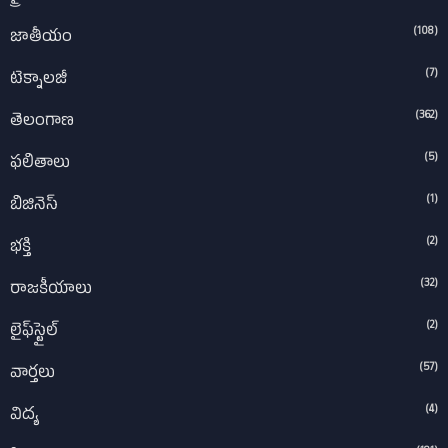
(108)
జాతీయం
(7)
టెక్నాలజీ
(362)
తెలంగాణ
(5)
ఫలితాలు
(1)
బిజినెస్
(2)
భక్తి
(32)
రాజకీయాలు
(2)
లైఫ్‌స్టైల్‌
(57)
వార్తలు
(4)
విద్య