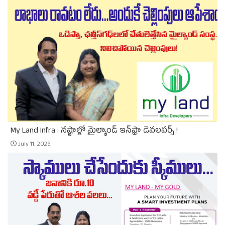
My Land Infra : నష్టాల్లో మైల్యాండ్ ఇన్‌ఫ్రా డెవలపర్స్ !
July 11, 2026