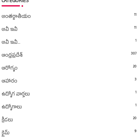
CATEGORIES
11
అంతర్జాతీయం
11
అవీ ఇవీ
1
అవీ ఇవీ...
307
ఆంధ్రప్రదేశ్‌
20
ఆరోగ్యం
3
ఆహారం
1
ఉద్యోగ వార్తలు
1
ఉద్యోగాలు
20
క్రీడలు
9
క్రైమ్