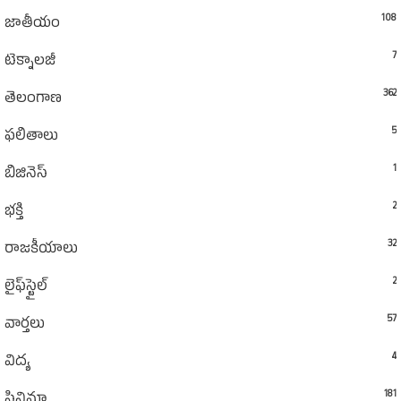
108
జాతీయం
7
టెక్నాలజీ
362
తెలంగాణ
5
ఫలితాలు
1
బిజినెస్
2
భక్తి
32
రాజకీయాలు
2
లైఫ్‌స్టైల్‌
57
వార్తలు
4
విద్య
181
సినిమా