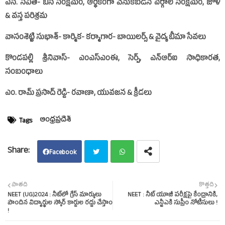
ఎస్‌. సవిత- బీసీ సంక్షేమం, ఆర్థికంగా వెనుకబడిన వర్గాల సంక్షేమం, జౌళి
& వస్త్ర పరిశ్రమ
వాసంశెట్టి సుభాశ్‌- కార్మిక- కర్మాగార- బాయిలర్స్‌ & వైద్య బీమా సేవలు
కొండపల్లి శ్రీనివాస్‌- ఎంఎస్‌ఎంఈ, సెర్ప్‌, ఎన్‌​ఆర్‌​ఐ సాధికారత,
సంబంధాలు
ఎం. రామ్‌ ప్రసాద్‌ రెడ్డి- రవాణా, యువజన & క్రీడలు
ఆంధ్రప్రదేశ్‌
Tags
Facebook
Twit
Wha
పాతది
కొత్తది
NEET (UG)2024 : నీట్‌లో గ్రేస్‌ మార్కులు
NEET : నీట్‌ యూజీ పరీక్షపై కేంద్రానికి,
ter
tsap
పొందిన విద్యార్థుల స్కోర్‌ కార్డుల రద్దు చేస్తాం
ఎన్టీఏకి సుప్రీం నోటీసులు !
!
p