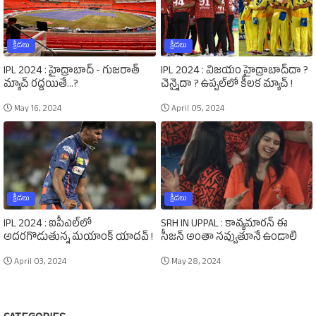
క్రీడలు
క్రీడలు
IPL 2024 : హైద్రాబాద్‌ - గుజరాత్‌
IPL 2024 : విజయం హైద్రాబాద్‌దా ?
మ్యాచ్‌ రద్దయితే...?
చెన్నైదా ? ఉప్పల్‌లో కీలక మ్యాచ్‌ !
May 16, 2024
April 05, 2024
క్రీడలు
క్రీడలు
IPL 2024 : ఐపీఎల్‌లో
SRH IN UPPAL : కావ్యమారన్‌ ఈ
అదరగొడుతున్న మయాంక్‌ యాదవ్‌ !
సీజన్‌ అంతా నవ్వుతూనే ఉండాలి
April 03, 2024
May 28, 2024