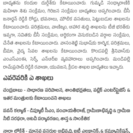
బాధ్యతను కందుల దుర్గేశ్‌​కు కేటాయించారు. గుమ్మడి సంధ్యారాణికి
మహిళా శిశు సంక్షేమం, గిరిజన సంక్షేమం బాధ్యతలు అప్పగించారు. బీసీ
జనార్దన్‌ రెడ్డికి రోడ్లు, భవనాలు, మౌలిక వసతులు, పెట్టుబడుల శాఖలను
కేటాయించారు. పరిశ్రమలు, వాణిజ్యం, ఆహార శుద్ధి శాఖలను టీజీ భరత్‌​కు
ఇవ్వగా, సవితకు బీసీ సంక్షేమం, ఆర్థికంగా వెనుకబడిన వర్గాల సంక్షేమం,
చేనేత శాఖలను కేటాయించారు. వాసంశెట్టి సుభాష్‌కు కార్మిక, పరిశ్రమలు,
బీమా, వైద్య సేవల శాఖలను కేటాయించారు. కొండపల్లి శ్రీనివాస్‌కు
ఎంఎస్‌‍ఎంఈ, సెర్ప్‌, ఎన్‌‍ఆర్‌ఐ వ్యవహారాలు అప్పగించారు. మండిపల్లి
రామ్‌‍ప్రసాద్‌ రెడ్డికి రవాణా, యువజన, క్రీడల శాఖల బాధ్యతలు ఇచ్చారు.
ఎవరెవరికి ఏ శాఖలు
చంద్రబాబు - సాధారణ పరిపాలన, శాంతిభద్రతలు, పబ్లిక్‌ ఎంటర్‌​ప్రైజెస్‌ &
ఇతర మంత్రులకు కేటాయించని శాఖలు
పవన్‌ కల్యాణ్‌ - డిప్యూటీ సీఎం, పంచాయతీరాజ్‌, గ్రామీణాభివృద్ధి & గ్రామీణ
నీటి సరఫరా, అటవీ పర్యావరణం, శాస్త్ర & సాంకేతిక
నారా లోకేశ్‌ - మానవ వనరుల అభివృద్ధి, ఐటీ ఎలక్ట్రానిక్స్‌ & కమ్యూనికేషన్స్‌,