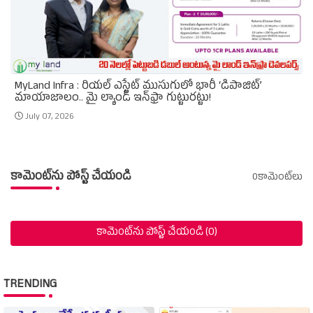
MyLand Infra : రియల్ ఎస్టేట్ ముసుగులో భారీ ‘డిపాజిట్’
మాయాజాలం.. మై ల్యాండ్ ఇన్‌ఫ్రా గుట్టురట్టు!
July 07, 2026
కామెంట్‌ను పోస్ట్ చేయండి
0కామెంట్‌లు
కామెంట్‌ను పోస్ట్ చేయండి (0)
TRENDING