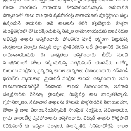
ప్రభుత్వంలో తాను నిర్వర్తించిన మున్సిపల్‌, పట్టణాభివృద్ధి శాఖలను ఈసారి
కూడా పొంగూరు నారాయణ కొనసాగించనున్నారు. అమరావతి
నిర్మాణంతో పాటు రాజధాని వ్యవహారంపై నారాయణకు పూర్తిస్థాయి పట్టు
ఉన్నందునే ఆయనకు అవే శాఖలను తిరిగి కట్టబెట్టారు. కొత్తగా
మంత్రివర్గంలో చోటుదక్కించుకున్న నిమ్మల రామానాయుడుకు జలవనరుల
అభివృద్ధి శాఖను అప్పగించారు. పోలవరం పూర్తే లక్ష్యంగా పెట్టుకున్న
చంద్రబాబు సర్కారు ఉమ్మడి జిల్లా ప్రాతిపదికన అదే ప్రాంతానికి చెందిన
రామానాయుడుకు ఈ బాధ్యతలు అప్పగించారు. బీజేపీ నుంచి
మంత్రివర్గంలో చోటు దక్కించుకున్న సత్యకుమార్‌ యాదవ్‌కు ఆరోగ్య,
కుటుంబ సంక్షేమం, వైద్య విద్య శాఖల బాధ్యతలు కేటాయించారు. ఎన్‌ఎండీ
ఫరూక్‌కు న్యాయశాఖ, మైనారిటీ సంక్షేమ శాఖను అప్పగించారు. ఆనం
రామనారాయణరెడ్డికి దేవదాయ శాఖను కేటాయించగా, అనగాని
సత్యప్రసాద్‌కు రెవెన్యూ, స్టాంపులు, రిజిస్ట్రేషన్ల శాఖ బాధ్యతలిచ్చారు.
గృహనిర్మాణం, సమాచార శాఖలను కొలుసు పార్థసారథికి కేటాయించగా,
డోలా శ్రీ బాల వీరాంజనేయస్వామికి సాంఘిక సంక్షేమం, సచివాలయం,
గ్రామ వాలంటీర్ల వ్యవహారాలను అప్పగించారు. విద్యుత్‌ శాఖను గొట్టిపాటి
రవికుమార్‌ కు ఇవ్వగా పర్యాటక, సాంస్కృతిక, సినిమాటోగ్రఫీ శాఖల