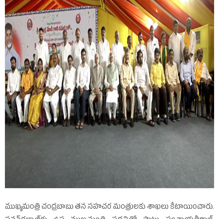
ముఖ్యమంత్రి చంద్రబాబు తన సహచర మంత్రులకు శాఖలు కేటాయించారు.