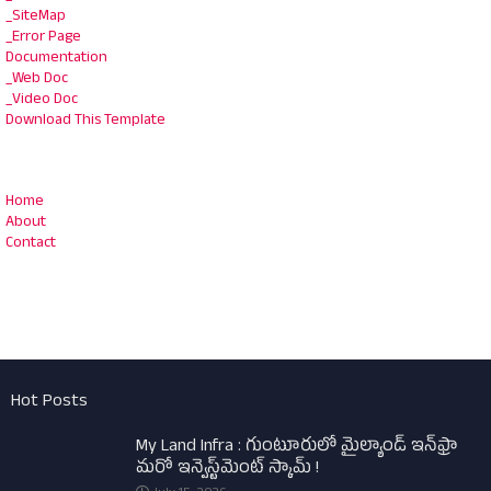
_SiteMap
_Error Page
Documentation
_Web Doc
_Video Doc
Download This Template
Home
About
Contact
Hot Posts
My Land Infra : గుంటూరులో మైల్యాండ్ ఇన్‌ఫ్రా
మరో ఇన్వెస్ట్‌మెంట్ స్కామ్ !