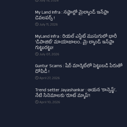
July 15, 2026
My Land Infra : నష్టాల్లో మైల్యాండ్ ఇన్‌ఫ్రా
డెవలపర్స్ !
July 11, 2026
MyLand Infra : రియల్ ఎస్టేట్ ముసుగులో భారీ
‘డిపాజిట్’ మాయాజాలం.. మై ల్యాండ్ ఇన్‌ఫ్రా
గుట్టురట్టు!
July 07, 2026
Guntur Scams : షేర్ మార్కెట్‌లో పెట్టుబడి పేరుతో
దోపిడీ !
April 27, 2026
Trend setter Jayashankar : ఆయన ‘కాన్సెప్ట్’..
నేటి సినిమాలకు ‘రూట్ మ్యాప్’!
April 10, 2026