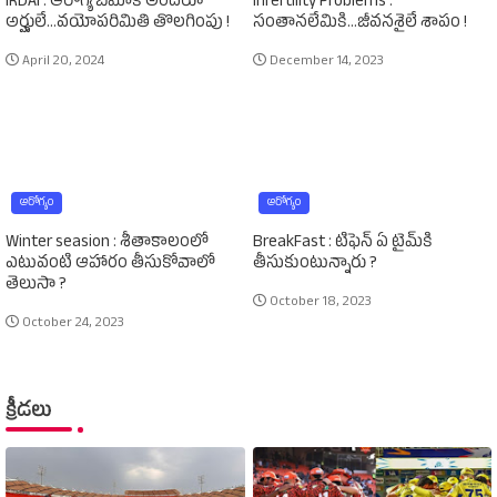
IRDAI : ఆరోగ్య బీమాకి అందరూ
Infertility Problems :
అర్హులే...వయోపరిమితి తొలగింపు !
సంతానలేమికి...జీవనశైలే శాపం !
April 20, 2024
December 14, 2023
ఆరోగ్యం
ఆరోగ్యం
Winter seasion : శీతాకాలంలో
BreakFast : టిఫెన్‌ ఏ టైమ్‌కి
ఎటువంటి ఆహారం తీసుకోవాలో
తీసుకుంటున్నారు ?
తెలుసా ?
October 18, 2023
October 24, 2023
క్రీడలు