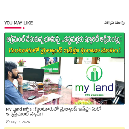
YOU MAY LIKE
ఎక్కువ చూపు
My Land Infra : గుంటూరులో మైల్యాండ్ ఇన్‌ఫ్రా మరో
ఇన్వెస్ట్‌మెంట్ స్కామ్ !
July 15, 2026