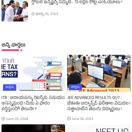
గ్లోబల్‌ ఇన్వెష్టర్స్‌ సమ్మిట్‌... 13 లక్షల కోట్ల ఎంఓయూలు !
మార్చి 03, 2023
అన్ని వార్తలు
వార్తలు
వార్తలు
ITR : ఆదాయపన్ను రిటర్న్‌కు సమయం
JEE ADVANCED RESULTS OUT :
ఆసన్నమైంది ! మీకు ఏ ఫారం
జేఈఈ అడ్వాన్స్‌డ్‌ ఫలితాల విడుదల !
వర్తిస్తుందో తెలుసా ?
సత్తాచాటిన తెలుగు విద్యార్థులు !
June 20, 2024
June 18, 2023