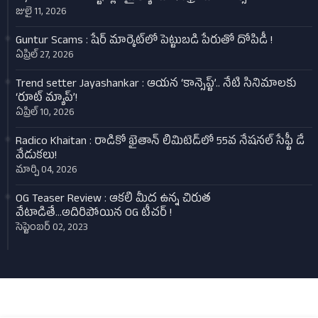
జులై 11, 2026
Guntur Scams : షేర్ మార్కెట్‌లో పెట్టుబడి పేరుతో దోపిడీ !
ఏప్రిల్ 27, 2026
Trend setter Jayashankar : ఆయన ‘కాన్సెప్ట్’.. నేటి సినిమాలకు
‘రూట్ మ్యాప్’!
ఏప్రిల్ 10, 2026
Radico Khaitan : రాడికో ఖైతాన్ లిమిటెడ్‌లో 55వ నేషనల్ సేఫ్టీ డే
వేడుకలు!
మార్చి 04, 2026
OG Teaser Review : ఆకలి మీద ఉన్న చిరుత
వేటాడితే...అదిరిపోయిన OG టీచర్‌ !
సెప్టెంబర్ 02, 2023
Design by -
Blogger Templates
| Distributed by
Kalyan Manideep