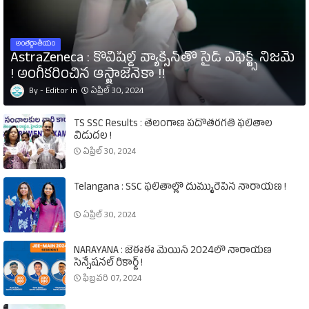
అంతర్జాతీయం
AstraZeneca : కోవిషీల్డ్‌ వ్యాక్సిన్‌తో సైడ్‌ ఎఫెక్ట్స్‌ నిజమే
! అంగీకరించిన ఆస్ట్రాజెనెకా !!
Editor
ఏప్రిల్ 30, 2024
TS SSC Results : తెలంగాణ పదోతరగతి ఫలితాల
విడుదల !
ఏప్రిల్ 30, 2024
Telangana : SSC ఫలితాల్లో దుమ్మురేపిన నారాయణ !
ఏప్రిల్ 30, 2024
NARAYANA : జేఈఈ మెయిన్‌ 2024లో నారాయణ
సెన్సేషనల్‌ రికార్డ్‌ !
ఫిబ్రవరి 07, 2024