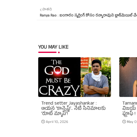
పాతది
Ranya Rao : బంగారం స్మగ్లింగ్‌ కోసం రన్యారావుని బ్లాక్‌మెయిల్‌ చ
YOU MAY LIKE
Trend setter Jayashankar :
Tamann
ఆయన ‘కాన్సెప్ట్’.. నేటి సినిమాలకు
విజయ్‌ వ
‘రూట్ మ్యాప్’!
ఫ్రూఫ్‌ !
April 10, 2026
May 0