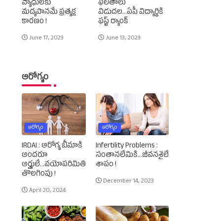
వ్యాధులకు
ఫలితాలు
మద్యపానమే ప్రత్యక్ష
విడుదల...ఏపీ విద్యార్థికి
కారణం !
ఫస్ట్‌ ర్యాంక్‌
June 17, 2023
June 13, 2023
ఆరోగ్యం
ఆరోగ్యం
ఆరోగ్యం
IRDAI : ఆరోగ్య బీమాకి
Infertility Problems :
అందరూ
సంతానలేమికి...జీవనశైలే
అర్హులే...వయోపరిమితి
శాపం !
తొలగింపు !
December 14, 2023
April 20, 2024