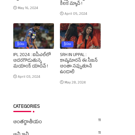
కీలక మ్యాచ్‌ !
May 16, 2024
April 05, 2024
క్రీడలు
క్రీడలు
IPL 2024 : ఐపీఎల్‌లో
SRH IN UPPAL :
అదరగొడుతున్న
కావ్యమారన్‌ ఈ సీజన్‌
మయాంక్‌ యాదవ్‌ !
అంతా నవ్వుతూనే
ఉండాలి
April 03, 2024
May 28, 2024
CATEGORIES
11
అంతర్జాతీయం
11