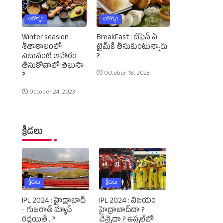
ఆరోగ్యం
ఆరోగ్యం
Winter seasion :
BreakFast : టిఫెన్‌ ఏ
శీతాకాలంలో
టైమ్‌కి తీసుకుంటున్నారు
ఎటువంటి ఆహారం
?
తీసుకోవాలో తెలుసా
October 18, 2023
?
October 24, 2023
క్రీడలు
క్రీడలు
క్రీడలు
IPL 2024 : హైద్రాబాద్‌
IPL 2024 : విజయం
- గుజరాత్‌ మ్యాచ్‌
హైద్రాబాద్‌దా ?
రద్దయితే...?
చెన్నైదా ? ఉప్పల్‌లో