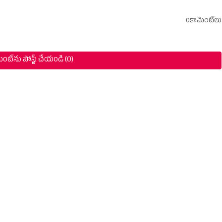
0కామెంట్‌లు
ంట్‌ను పోస్ట్ చేయండి (0)