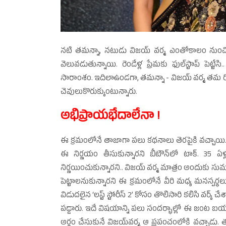
నటి తమన్నా, నటుడు విజయ్‌ వర్మ ఎంతోకాలం నుంచి 
వెలువడుతున్నాయి. రెండేళ్ల ప్రేమకు ఫుల్‌స్టాప్‌ పెట
సారాంశం. ఇదిలాఉండగా, తమన్నా - విజయ్‌ వర్మ తమ
చెవులుకొరుక్కుంటున్నారు.
అభిప్రాయభేదాలేనా !
ఈ క్రమంలోనే తాజాగా పలు కథనాలు తెరపైకి వచ్చాయి. కెర
ఈ నిర్ణయం తీసుకున్నారని బీటౌన్‌లో టాక్‌. 35 ఏళ
నిర్ణయించుకున్నారని.. విజయ్‌ వర్మ మాత్రం అందుకు సుము
పెట్టాలనుకున్నారని ఈ క్రమంలోనే వీరి మధ్య మనస్పర్
విడుదలైన ‘లస్ట్‌ స్టోరీస్‌ 2’ కోసం తొలిసారి కలిసి వర్క
పడ్డారు. ఇదే విషయాన్ని పలు సందర్భాల్లో ఈ జంట బయటపె
అర్థం చేసుకునే విజయ్‌వర్మ ఆ ప్రపంచంలోకి వచ్చాడు. 