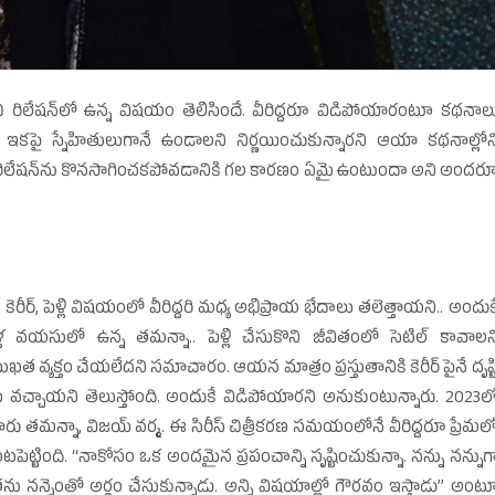
రిలేషన్‌లో ఉన్న విషయం తెలిసిందే. వీరిద్దరూ విడిపోయారంటూ కథనాల
్టేసి.. ఇకపై స్నేహితులుగానే ఉండాలని నిర్ణయించుకున్నారని ఆయా కథనాల్లోన
 రిలేషన్‌ను కొనసాగించకపోవడానికి గల కారణం ఏమై ఉంటుందా అని అందర
ీర్‌, పెళ్లి విషయంలో వీరిద్దరి మధ్య అభిప్రాయ భేదాలు తలెత్తాయని.. అందుక
్ల వయసులో ఉన్న తమన్నా.. పెళ్లి చేసుకొని జీవితంలో సెటిల్‌ కావాలన
ఖత వ్యక్తం చేయలేదని సమాచారం. ఆయన మాత్రం ప్రస్తుతానికి కెరీర్‌ పైనే దృష్ట
థలు వచ్చాయని తెలుస్తోంది. అందుకే విడిపోయారని అనుకుంటున్నారు. 2023ల
్‌ చేశారు తమన్నా, విజయ్‌ వర్మ. ఈ సిరీస్‌ చిత్రీకరణ సమయంలోనే వీరిద్దరూ ప్రేమల
ట్టింది. ‘‘నాకోసం ఒక అందమైన ప్రపంచాన్ని సృష్టించుకున్నా. నన్ను నన్నుగ
తను నన్నెంతో అర్థం చేసుకున్నాడు. అన్ని విషయాల్లో గౌరవం ఇస్తాడు’’ అంట