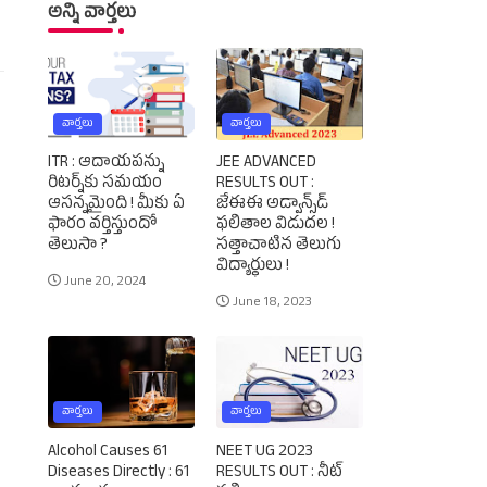
అన్ని వార్తలు
వార్తలు
వార్తలు
ITR : ఆదాయపన్ను
JEE ADVANCED
రిటర్న్‌కు సమయం
RESULTS OUT :
ఆసన్నమైంది ! మీకు ఏ
జేఈఈ అడ్వాన్స్‌డ్‌
ఫారం వర్తిస్తుందో
ఫలితాల విడుదల !
తెలుసా ?
సత్తాచాటిన తెలుగు
విద్యార్థులు !
June 20, 2024
June 18, 2023
వార్తలు
వార్తలు
Alcohol Causes 61
NEET UG 2023
Diseases Directly : 61
RESULTS OUT : నీట్‌