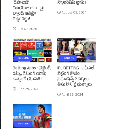
‘డిపాజిట్’
స్కాలర్‌షిప్‌ ట్రాప్‌ !
మాయాజాలం.. మై
August 03, 2024
ల్యాండ్ ఇన్‌ఫ్రా
గుట్టురట్టు!
July 07, 2026
TRENDING
TRENDING
Betting Apps : బెట్టింగ్‌,
IPL BETTING : ఐపీఎల్‌
రమ్మీ, గేమింగ్‌ యాప్స్‌
బెట్టింగ్‌ కోసం
ఉచ్చులో యువత !
ప్రమోషన్స్‌ ? చర్యలు
తీసుకోని ప్రభుత్వాలు !
June 29, 2024
April 28, 2024
TRENDING