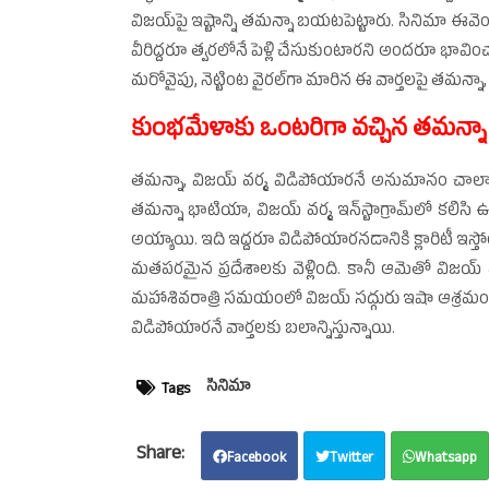
విజయ్‌పై ఇష్టాన్ని తమన్నా బయటపెట్టారు. సినిమా ఈవెంట్
వీరిద్దరూ త్వరలోనే పెళ్లి చేసుకుంటారని అందరూ భావించార
మరోవైపు, నెట్టింట వైరల్‌గా మారిన ఈ వార్తలపై తమన్నా,
కుంభమేళాకు ఒంటరిగా వచ్చిన తమన్న
తమన్నా, విజయ్‌ వర్మ విడిపోయారనే అనుమానం చాలా
తమన్నా భాటియా, విజయ్‌ వర్మ ఇన్‌స్టాగ్రామ్‌లో కలిసి
అయ్యాయి. ఇది ఇద్దరూ విడిపోయారనడానికి క్లారిటీ ఇస్
మతపరమైన ప్రదేశాలకు వెళ్లింది. కానీ ఆమెతో విజయ్‌ 
మహాశివరాత్రి సమయంలో విజయ్‌ సద్గురు ఇషా ఆశ్రమంకి వెళ
విడిపోయారనే వార్తలకు బలాన్నిస్తున్నాయి.
సినిమా
Tags
Facebook
Twitter
Whatsapp