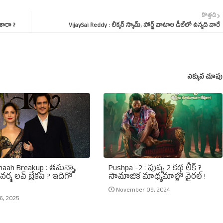
కొత్తది
ేశారా ?
VijaySai Reddy : లిక్కర్‌ స్కామ్‌, పోర్ట్‌ వాటాల డీల్‌లో ఉన్నది వారే
ఎక్కువ చూపు
aah Breakup : తమన్నా,
Pushpa -2 : పుష్ప 2 కథ లీక్‌ ?
ర్మ లవ్‌ బ్రేకప్‌ ? ఇదిగో
సామాజిక మాథ్యమాల్లో వైరల్‌ !
November 09, 2024
6, 2025