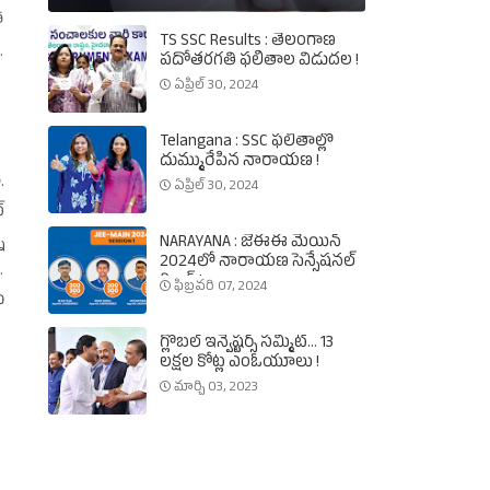
ో
TS SSC Results : తెలంగాణ
.
పదోతరగతి ఫలితాల విడుదల !
ఏప్రిల్ 30, 2024
Telangana : SSC ఫలితాల్లో
దుమ్మురేపిన నారాయణ !
.
ఏప్రిల్ 30, 2024
‌
ి
NARAYANA : జేఈఈ మెయిన్‌
2024లో నారాయణ సెన్సేషనల్‌
.
రికార్డ్‌ !
ఫిబ్రవరి 07, 2024
ు
గ్లోబల్‌ ఇన్వెష్టర్స్‌ సమ్మిట్‌... 13
లక్షల కోట్ల ఎంఓయూలు !
మార్చి 03, 2023