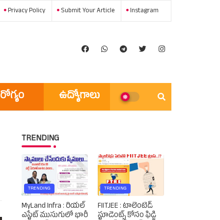
Privacy Policy
Submit Your Article
Instagram
రోగ్యం
ఉద్యోగాలు
అన్ని వార్తలు
TRENDING
TRENDING
TRENDING
MyLand Infra : రియల్
FIITJEE : టాలెంటెడ్‌
ఎస్టేట్ ముసుగులో భారీ
స్టూడెంట్స్‌ కోసం ఫిడ్జి