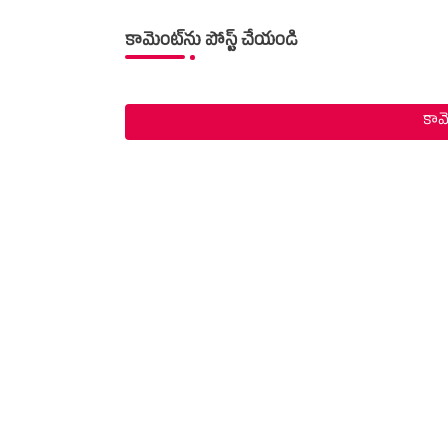
కామెంట్‌ను పోస్ట్ చేయండి
కామె