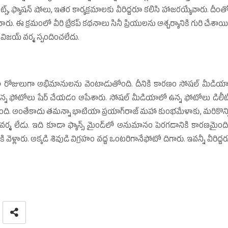
స్‌, ఫ్యాషన్‌ షోలు, ఇతర కార్యక్రమాలకు వీరిద్దరూ కలిసి హాజరయ్యేవారు. దీంత
ు. ఈ క్రమంలో వీరి బ్రేకప్‌ కథనాలు సినీ ప్రియులను ఆశ్చర్యానికి గురి చేశాయి
 విజయ్‌ వర్మ స్పందించలేదు.
ా
 రోజులుగా అభిమానులను వెంటాడుతోంది. దీనికి కారణం సోషల్‌ మీడియా
 ఉన్న ఫోటోలు షేర్‌ చేయడం ఆపేశారు. సోషల్‌ మీడియాలో ఉన్న ఫోటోలు డిలీట్
తోంది. అంతేకాదు తమన్నా భాటియా ప్రయాగ్‌రాజ్‌ మహా కుంభమేళాకు, మరికొన్న
వర్మ లేడు. ఇది కూడా ఫ్యాన్స్‌ మైండ్‌లో అనుమానం పెరగడానికి కారణమైంది
్లారు. అక్కడి శివుడి విగ్రహం వద్ద ఒంటరిగానేఫోటో దిగారు. ఇవన్నీ వీరిద్దర