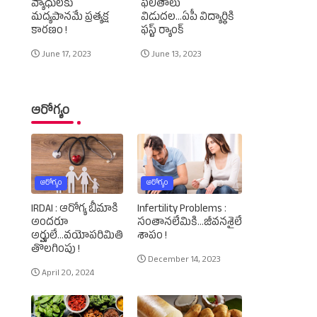
వ్యాధులకు
ఫలితాలు
మద్యపానమే ప్రత్యక్ష
విడుదల...ఏపీ విద్యార్థికి
కారణం !
ఫస్ట్‌ ర్యాంక్‌
June 17, 2023
June 13, 2023
ఆరోగ్యం
ఆరోగ్యం
ఆరోగ్యం
IRDAI : ఆరోగ్య బీమాకి
Infertility Problems :
అందరూ
సంతానలేమికి...జీవనశైలే
అర్హులే...వయోపరిమితి
శాపం !
తొలగింపు !
December 14, 2023
April 20, 2024