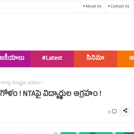
About Us
Contact Us
ాజకీయాలు
#Latest
సినిమా
ఆ
News
TAపై విద్యార్థుల ఆగ్రహం !
ళం ! NTAపై విద్యార్థుల ఆగ్రహం !
0