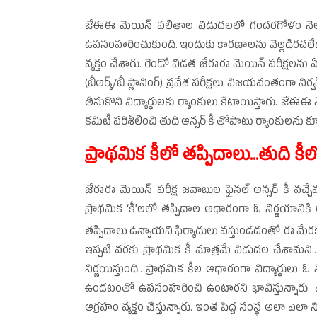
జేఈఈ మెయిన్‌ ఫలితాల విడుదలలో గందరగోళం నెలకొంది.
ఉపసంహరించుకుంది. ఇందుకు కారణాలను వెల్లడిరచలేదు
వ్యక్తం చేశారు. రెండో విడత జేఈఈ మెయిన్‌ పరీక్షలను ఏప్ర
(బీఆర్క్‌/బీ ప్లానింగ్‌) ప్రవేశ పరీక్షలు విజయవంతంగా 
తీసుకొని విద్యార్ధులకు ర్యాంకులు కేటాయిస్తారు. జేఈఈ 
కమిటీ పరిశీలించి తుది ఆన్సర్‌ కీ తోపాటు ర్యాంకులను కూ
ప్రాథమిక కీలో తప్పిదాలు...తుది క
జేఈఈ మెయిన్‌ పరీక్ష జవాబుల ఫైనల్‌ ఆన్సర్‌ కీ వచ్చేవరక
ప్రాథమిక ‘కీ’లలో తప్పిదాల ఆధారంగా ఓ నిర్ణయానికి 
తప్పిదాలు ఉన్నాయని ఫిర్యాదులు వస్తుండడంతో ఈ మేరకు
ఇప్పటి వరకు ప్రాథమిక కీ మాత్రమే విడుదల చేశామని.. ఫై
నిర్ణయిస్తుంది.. ప్రాథమిక కీల ఆధారంగా విద్యార్థులు 
ఉండటంతో ఉపసంహరించి ఉంటారని భావిస్తున్నారు. ఎన్
ఆగ్రహం వ్యక్తం చేస్తున్నారు. ఇంత పెద్ద సంస్థ అలా ఎలా న