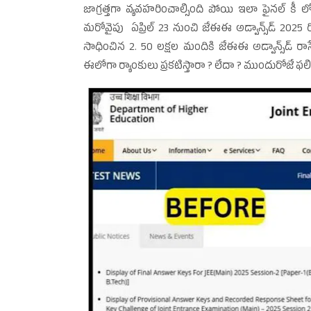
జాగ్రత్తగా వ్యవహరించాల్సింది పోయి ఇలా ఫైనల్‌ కీ
మరోవైపు ఏప్రిల్‌ 23 నుంచి జేఈఈ అడ్వాన్స్‌డ్‌ 2025 
సాధించిన 2. 50 లక్షల మందికి జేఈఈ అడ్వాన్స్‌డ
ఈలోగా ర్యాంకులు ప్రకటిస్తారా ? లేదా ? ముందురోజే ఫలిత