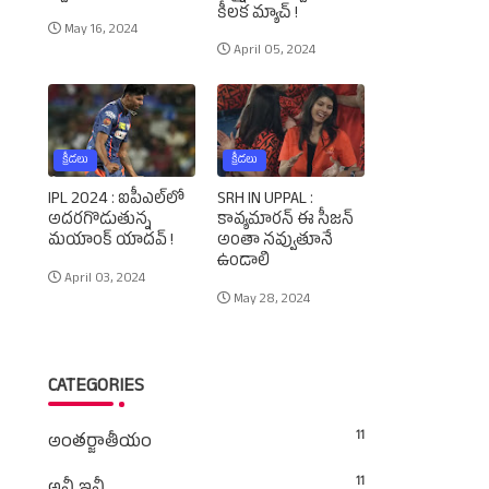
కీలక మ్యాచ్‌ !
May 16, 2024
April 05, 2024
క్రీడలు
క్రీడలు
IPL 2024 : ఐపీఎల్‌లో
SRH IN UPPAL :
అదరగొడుతున్న
కావ్యమారన్‌ ఈ సీజన్‌
మయాంక్‌ యాదవ్‌ !
అంతా నవ్వుతూనే
ఉండాలి
April 03, 2024
May 28, 2024
CATEGORIES
11
అంతర్జాతీయం
11