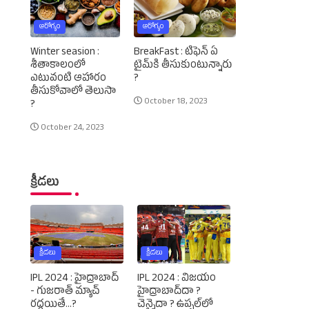
ఆరోగ్యం
ఆరోగ్యం
Winter seasion :
BreakFast : టిఫెన్‌ ఏ
శీతాకాలంలో
టైమ్‌కి తీసుకుంటున్నారు
ఎటువంటి ఆహారం
?
తీసుకోవాలో తెలుసా
October 18, 2023
?
October 24, 2023
క్రీడలు
క్రీడలు
క్రీడలు
IPL 2024 : హైద్రాబాద్‌
IPL 2024 : విజయం
- గుజరాత్‌ మ్యాచ్‌
హైద్రాబాద్‌దా ?
రద్దయితే...?
చెన్నైదా ? ఉప్పల్‌లో