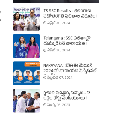
.
TS SSC Results : తెలంగాణ
ు
పదోతరగతి ఫలితాల విడుదల !
న
ఏప్రిల్ 30, 2024
Telangana : SSC ఫలితాల్లో
దుమ్మురేపిన నారాయణ !
ఏప్రిల్ 30, 2024
NARAYANA : జేఈఈ మెయిన్‌
2024లో నారాయణ సెన్సేషనల్‌
రికార్డ్‌ !
ఫిబ్రవరి 07, 2024
గ్లోబల్‌ ఇన్వెష్టర్స్‌ సమ్మిట్‌... 13
లక్షల కోట్ల ఎంఓయూలు !
మార్చి 03, 2023