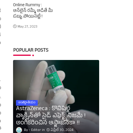
Online Rummy :
ఆన్‌లైన్‌ రమ్మీ ఆడితే మీ
ే
డబ్బు పోయినట్లే !
ం
ీ
May 27, 2023
ి
ల
POPULAR POSTS
.
ు
.
అంతర్జాతీయం
ు
AstraZeneca : కోవిషీల్డ్‌
ు
వ్యాక్సిన్‌తో సైడ్‌ ఎఫెక్ట్స్‌ నిజమే !
ు
అంగీకరించిన ఆస్ట్రాజెనెకా !!
ో
Editor
ఏప్రిల్ 30, 2024