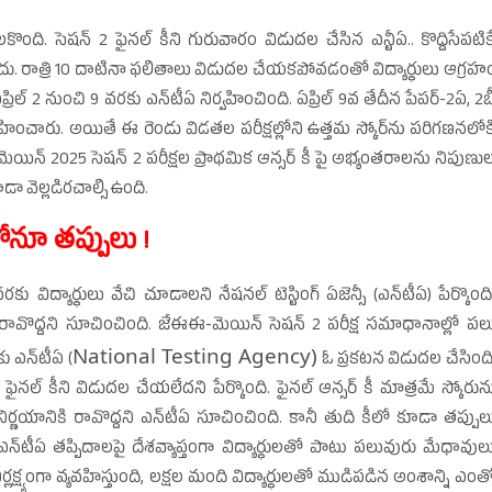
 సెషన్‌ 2 ఫైనల్‌ కీని గురువారం విడుదల చేసిన ఎన్టీఏ.. కొద్దిసేపటిక
. రాత్రి 10 దాటినా ఫలితాలు విడుదల చేయకపోవడంతో విద్యార్థులు ఆగ్రహ
ిల్‌ 2 నుంచి 9 వరకు ఎన్‌టీఏ నిర్వహించింది. ఏప్రిల్‌ 9వ తేదీన పేపర్‌-2ఏ, 2బ
నిర్వహించారు. అయితే ఈ రెండు విడతల పరీక్షల్లోని ఉత్తమ స్కోర్‌ను పరిగణనలోక
మెయిన్‌ 2025 సెషన్‌ 2 పరీక్షల ప్రాథమిక ఆన్సర్‌ కీ పై అభ్యంతరాలను నిపుణు
డా వెల్లడిరచాల్సి ఉంది.
ీలోనూ తప్పులు !
ు విద్యార్థులు వేచి చూడాలని నేషనల్‌ టెస్టింగ్‌ ఏజెన్సీ (ఎన్‌టీఏ) పేర్కొంది
రావొద్దని సూచించింది. జేఈఈ-మెయిన్‌ సెషన్‌ 2 పరీక్ష సమాధానాల్లో పల
National Testing Agency)
 ఎన్‌టీఏ (
ఓ ప్రకటన విడుదల చేసింది
నల్‌ కీని విడుదల చేయలేదని పేర్కొంది. ఫైనల్‌ ఆన్సర్‌ కీ మాత్రమే స్కోరున
ఓ నిర్ణయానికి రావొద్దని ఎన్‌టీఏ సూచించింది. కానీ తుది కీలో కూడా తప్పుల
‌టీఏ తప్పిదాలపై దేశవ్యాప్తంగా విద్యార్థులతో పాటు పలువురు మేధావుల
ిర్లక్ష్యంగా వ్యవహిస్తుంది, లక్షల మంది విద్యార్థులతో ముడిపడిన అంశాన్ని ఎంత