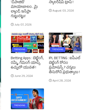
‘డిపాజిట్’
స్కాలర్‌షిప్‌ ట్రాప్‌ !
మాయాజాలం.. మై
August 03, 2024
ల్యాండ్ ఇన్‌ఫ్రా
గుట్టురట్టు!
July 07, 2026
TRENDING
TRENDING
Betting Apps : బెట్టింగ్‌,
IPL BETTING : ఐపీఎల్‌
రమ్మీ, గేమింగ్‌ యాప్స్‌
బెట్టింగ్‌ కోసం
ఉచ్చులో యువత !
ప్రమోషన్స్‌ ? చర్యలు
తీసుకోని ప్రభుత్వాలు !
June 29, 2024
April 28, 2024
TRENDING