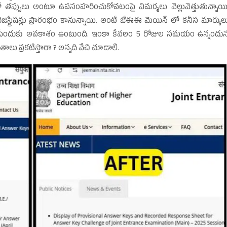
 లో తప్పులు అంటూ ఉపసంహరించుకోవటంపై విమర్మలు వెల్లువెత్తుతున్నాయి
రిజిస్ట్రేషన్లు ప్రారంభం కానున్నాయి. అంటే జేఈఈ మెయిన్‌ లో కనీస మార్కుల
్‌ రాసేందుకు అవకాశం ఉంటుంది. ఇంకా కేవలం 5 రోజుల సమయం ఉన్నందు
ాలు ప్రకటిస్తారా ? అన్నది వేచి చూడాలి.