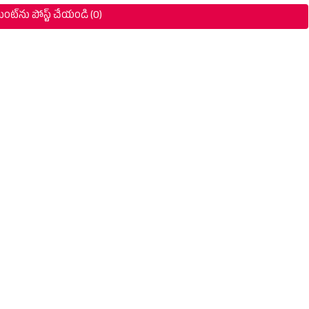
ంట్‌ను పోస్ట్ చేయండి (0)