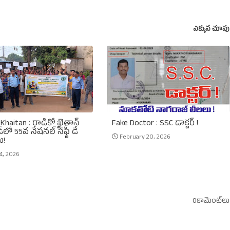
ఎక్కువ చూపు
Khaitan : రాడికో ఖైతాన్
Fake Doctor : SSC డాక్టర్ !
్‌లో 55వ నేషనల్ సేఫ్టీ డే
February 20, 2026
ు!
4, 2026
0కామెంట్‌లు