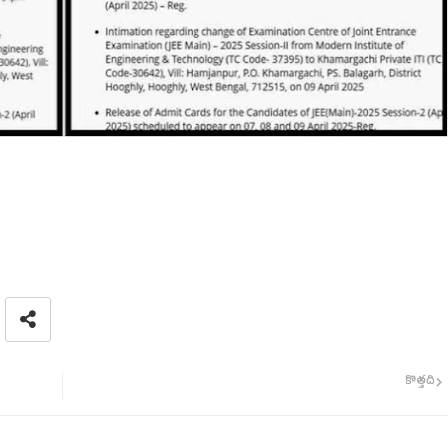
కొత్తది