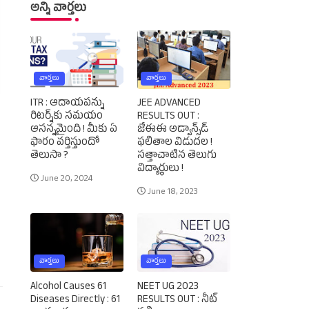
అన్ని వార్తలు
వార్తలు
వార్తలు
ITR : ఆదాయపన్ను
JEE ADVANCED
రిటర్న్‌కు సమయం
RESULTS OUT :
ఆసన్నమైంది ! మీకు ఏ
జేఈఈ అడ్వాన్స్‌డ్‌
ఫారం వర్తిస్తుందో
ఫలితాల విడుదల !
తెలుసా ?
సత్తాచాటిన తెలుగు
విద్యార్థులు !
June 20, 2024
June 18, 2023
వార్తలు
వార్తలు
Alcohol Causes 61
NEET UG 2023
Diseases Directly : 61
RESULTS OUT : నీట్‌