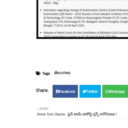
తెలంగాణ
Tags
Facebook
Twitter
Whatsapp
పాతది
Shine Tom Chacko : షైన్‌ టామ్‌ చాకోపై డ్రగ్స్‌ ఆరోపణలు !