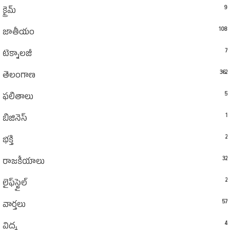
9
క్రైమ్
108
జాతీయం
7
టెక్నాలజీ
362
తెలంగాణ
5
ఫలితాలు
1
బిజినెస్
2
భక్తి
32
రాజకీయాలు
2
లైఫ్‌స్టైల్‌
57
వార్తలు
4
విద్య