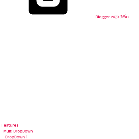
Blogger ఆధారితం
Features
_Multi DropDown
__DropDown 1