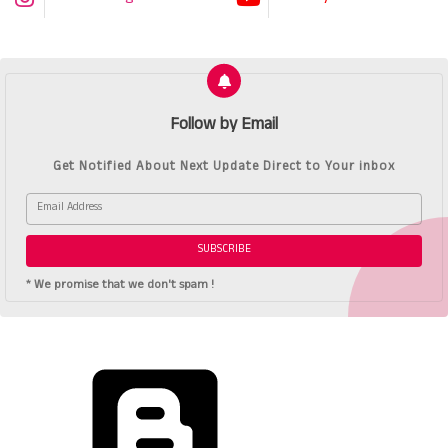
Follow by Email
Get Notified About Next Update Direct to Your inbox
* We promise that we don't spam !