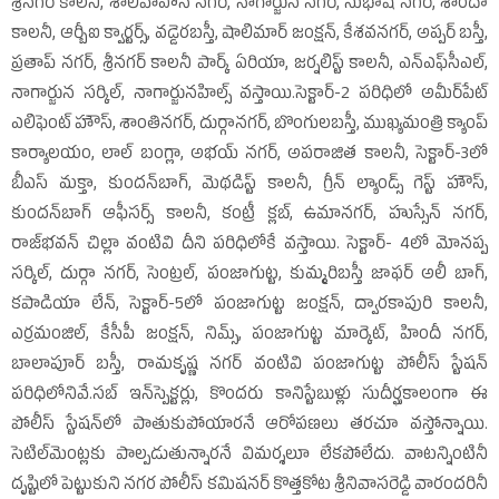
శ్రీనగర్‌ కాలనీ, శాలివాహన్‌ నగర్‌, నాగార్జున నగర్‌, సుభాష్‌ నగర్‌, శారదా
కాలనీ, ఆర్బీఐ క్వార్టర్స్‌, వడ్డెరబస్తీ, షాలిమార్‌ జంక్షన్‌, కేశవనగర్‌, అప్పర్‌ బస్తీ,
ప్రతాప్‌ నగర్‌, శ్రీనగర్‌ కాలనీ పార్క్‌ ఏరియా, జర్నలిస్ట్‌ కాలనీ, ఎన్‌ఎఫ్‌సీఎల్‌,
నాగార్జున సర్కిల్‌, నాగార్జునహిల్స్‌ వస్తాయి.సెక్టార్‌-2 పరిధిలో అమీర్‌పేట్‌
ఎలిఫెంట్‌ హౌస్‌, శాంతినగర్‌, దుర్గానగర్‌, బొంగులబస్తీ, ముఖ్యమంత్రి క్యాంప్‌
కార్యాలయం, లాల్‌ బంగ్లా, అభయ్‌ నగర్‌, అపరాజిత కాలనీ, సెక్టార్‌-3లో
బీఎస్‌ మక్తా, కుందన్‌బాగ్‌, మెథడిస్ట్‌ కాలనీ, గ్రీన్‌ ల్యాండ్స్‌ గెస్ట్‌ హౌస్‌,
కుందన్‌బాగ్‌ ఆఫీసర్స్‌ కాలనీ, కంట్రీ క్లబ్‌, ఉమానగర్‌, హుస్సేన్‌ నగర్‌,
రాజ్‌భవన్‌ చిల్లా వంటివి దీని పరిధిలోకే వస్తాయి. సెక్టార్‌- 4లో మోనప్ప
సర్కిల్‌, దుర్గా నగర్‌, సెంట్రల్‌, పంజాగుట్ట, కుమ్మరిబస్తీ జాఫర్‌ అలీ బాగ్‌,
కపాడియా లేన్‌, సెక్టార్‌-5లో పంజాగుట్ట జంక్షన్‌, ద్వారకాపురి కాలనీ,
ఎర్రమంజిల్‌, కేసీపీ జంక్షన్‌, నిమ్స్‌, పంజాగుట్ట మార్కెట్‌, హిందీ నగర్‌,
బాలాపూర్‌ బస్తీ, రామకృష్ణ నగర్‌ వంటివి పంజాగుట్ట పోలీస్‌ స్టేషన్‌
పరిధిలోనివే.సబ్‌ ఇన్‌స్పెక్టర్లు, కొందరు కానిస్టేబుళ్లు సుదీర్ఘకాలంగా ఈ
పోలీస్‌ స్టేషన్‌లో పాతుకుపోయారనే ఆరోపణలు తరచూ వస్తోన్నాయి.
సెటిల్‌మెంట్లకు పాల్పడుతున్నారనే విమర్శలూ లేకపోలేదు. వాటన్నింటినీ
దృష్టిలో పెట్టుకుని నగర పోలీస్‌ కమిషనర్‌ కొత్తకోట శ్రీనివాసరెడ్డి వారందరినీ