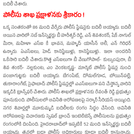
బదిలీ చేశారు.
పోలీసు శాఖ ప్రక్షాళనకు శ్రీకారం !
ఒక్క సంతకంతో 86 మంది వేర్వేరు పోలీస్‌ స్టేషన్లకు బదిలీ అయ్యారు. బదిలీ
అయిన వారిలో సబ్‌ ఇన్‌స్పెక్టర్లు బీ హరీశ్వర్‌ రెడ్డి, ఎన్‌ శివశంకర్‌, షేక్‌ నాగుల్‌
మీరా, మహిళా ఎస్‌ఐ కే భావన, మహ్మద్‌ యాసీన్‌ అలీ, ఎన్‌ గిరిధర్‌
ఉన్నారు. ఏఎస్‌ఐలు, హెడ్‌ కానిస్టేబుళ్లు, కానిస్టేబుళ్లు.. ఇలా అందరినీ
ఒకేసారి బదిలీ చేశారు.కొత్త ఎస్‌ఐలుగా బీ వేణుగోపాల్‌- కుల్సుంపురా, బీ
శివ శంకర్‌- నల్లకుంట, ఎం వెంకటకృష్ణ- మార్కెట్‌ పోలీస్‌ స్టేషన్ల నుంచి
పంజాగుట్టకు బదిలీ అయ్యారు. బేగంపేట్‌, దోమల్‌గూడ, బోయిన్‌పల్లి,
తుకారాంగేట్‌, సైఫాబాద్‌ పోలీస్‌ స్టేషన్లల్లో ఎఎస్‌ఐలుగా పని చేస్తోన్న వారిని
ఇక్కడికి ట్రాన్స్‌ఫర్‌ చేశారు. పోలీస్‌ శాఖలో ప్రక్షాళనకు రేవంత్‌ రెడ్డి ప్రభుత్వం
పూనుకుంది. పోలీసులలో అవినీతి ఆరోపణలపై సర్కార్‌ సీరియస్‌ అయ్యింది.
నగర శివార్లల్లో మూకుమ్మడి బదిలీలకు రంగం సిద్ధం చేసింది. అవినీతి
ఆరోపణలపై విచారణకు స్పెషల్‌ బ్రాంచ్‌ ఇంటెలిజెన్స్‌ పోలీసులను ప్రభుత్వం
రంగంలోకి దింపింది. హైదరాబాద్‌లో ఇప్పటికే 52 మంది ఇన్‌స్పెక్టర్లు బదిలీ
అయ్యారు. త్వరలో బడా పోలీస్‌ అధికారులు కూడా బదిలీ కానున్నారు.