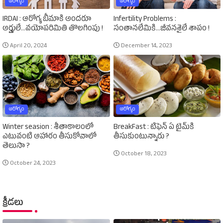
ఆరోగ్యం
ఆరోగ్యం
IRDAI : ఆరోగ్య బీమాకి అందరూ
Infertility Problems :
అర్హులే...వయోపరిమితి తొలగింపు !
సంతానలేమికి...జీవనశైలే శాపం !
April 20, 2024
December 14, 2023
ఆరోగ్యం
ఆరోగ్యం
Winter seasion : శీతాకాలంలో
BreakFast : టిఫెన్‌ ఏ టైమ్‌కి
ఎటువంటి ఆహారం తీసుకోవాలో
తీసుకుంటున్నారు ?
తెలుసా ?
October 18, 2023
October 24, 2023
క్రీడలు