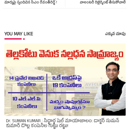
మార్పుపై స్పందిచిన సిఎం రేవంత్‌రెడ్డి !
వాలంటరీ రిటైర్మెంట్‌ తీసుకోవాలి
p
YOU MAY LIKE
ఎక్కువ చూపు
Dr. SUMAN KUMAR : సిద్ధార్థ షెల్ మాయాజాలం: డాక్టర్ సుమన్
కుమార్ డొల్ల కంపెనీల గుట్టు రట్టు!