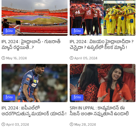
క్రీడలు
క్రీడలు
IPL 2024 : హైద్రాబాద్‌ - గుజరాత్‌
IPL 2024 : విజయం హైద్రాబాద్‌దా ?
మ్యాచ్‌ రద్దయితే...?
చెన్నైదా ? ఉప్పల్‌లో కీలక మ్యాచ్‌ !
May 16, 2024
April 05, 2024
క్రీడలు
క్రీడలు
IPL 2024 : ఐపీఎల్‌లో
SRH IN UPPAL : కావ్యమారన్‌ ఈ
అదరగొడుతున్న మయాంక్‌ యాదవ్‌ !
సీజన్‌ అంతా నవ్వుతూనే ఉండాలి
April 03, 2024
May 28, 2024