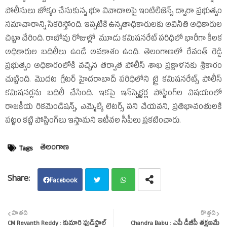
పోలీసులు జోక్యం చేసుకున్న భూ వివాదాలపై ఇంటిలిజెన్స్‌ ద్వారా ప్రభుత్వం
సమాచారాన్ని సేకరిస్తోంది. ఇప్పటికే ఉన్నతాధికారులకు అవినీతి అధికారుల
చిట్టా చేరింది. రాబోవు రోజుల్లో మూడు కమిషనరేట్‌ పరిధిలో భారీగా కీలక
అధికారుల బదిలీలు ఉండే అవకాశం ఉంది. తెలంగాణలో రేవంత్‌ రెడ్డి
ప్రభుత్వం అధికారంలోకి వచ్చిన తర్వాత పోలీస్‌ శాఖ ప్రక్షాళనకు శ్రీకారం
చుట్టింది. మొదట గ్రేటర్‌ హైదరాబాద్‌ పరిధిలోని ట్రై కమిషనరేట్స్‌ పోలీస్‌
కమిషనర్లను బదిలీ చేసింది. ఇకపై ఇన్‌స్పెక్టర్ల పోస్టింగ్‌ల విషయంలో
రాజకీయ రికమెండేషన్స్‌, ఎమ్మెల్యే లెటర్స్‌ పని చేయవని, ప్రతిభావంతులకే
పట్టం కట్టి పోస్టింగ్‌లు ఇస్తామని ఇటీవల సీపీలు ప్రకటించారు.
తెలంగాణ
Tags
Facebook
Twit
Wha
పాతది
కొత్తది
CM Revanth Reddy : కుమారి ఫుడ్‌స్టాల్‌
Chandra Babu : ఏపీ డీజీపీ తక్షణమే
ter
tsap