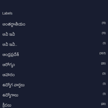
Labels
(11)
అంతర్జాతీయం
(11)
అవీ ఇవీ
(1)
అవీ ఇవీ...
(307)
ఆంధ్రప్రదేశ్‌
(20)
ఆరోగ్యం
(3)
ఆహారం
(1)
ఉద్యోగ వార్తలు
(1)
ఉద్యోగాలు
(20)
క్రీడలు