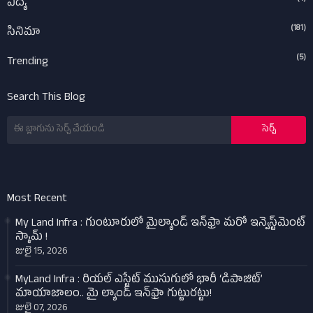
విద్య
(181)
సినిమా
(5)
Trending
Search This Blog
Most Recent
My Land Infra : గుంటూరులో మైల్యాండ్ ఇన్‌ఫ్రా మరో ఇన్వెస్ట్‌మెంట్
స్కామ్ !
జులై 15, 2026
MyLand Infra : రియల్ ఎస్టేట్ ముసుగులో భారీ ‘డిపాజిట్’
మాయాజాలం.. మై ల్యాండ్ ఇన్‌ఫ్రా గుట్టురట్టు!
జులై 07, 2026