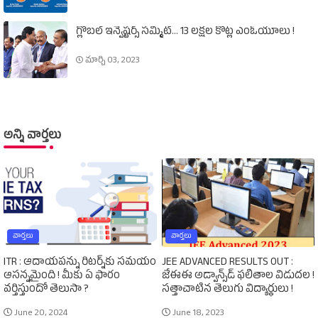
గ్లోబల్‌ ఇన్వెష్టర్స్‌ సమ్మిట్‌... 13 లక్షల కోట్ల ఎంఓయూలు !
మార్చి 03, 2023
అన్ని వార్తలు
వార్తలు
వార్తలు
ITR : ఆదాయపన్ను రిటర్న్‌కు సమయం
JEE ADVANCED RESULTS OUT :
ఆసన్నమైంది ! మీకు ఏ ఫారం
జేఈఈ అడ్వాన్స్‌డ్‌ ఫలితాల విడుదల !
వర్తిస్తుందో తెలుసా ?
సత్తాచాటిన తెలుగు విద్యార్థులు !
June 20, 2024
June 18, 2023