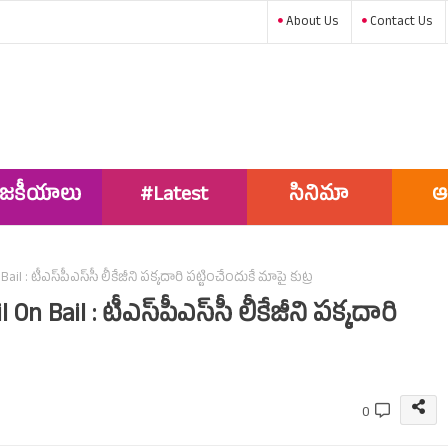
About Us
Contact Us
ాజకీయాలు
#Latest
సినిమా
ఆ
News
l : టీఎస్‌పీఎస్‌సీ లీకేజీని పక్కదారి పట్టించేందుకే మాపై కుట్ర
n Bail : టీఎస్‌పీఎస్‌సీ లీకేజీని పక్కదారి
0