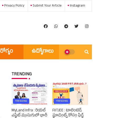
Privacy Policy
Submit Your Article
Instagram
రోగ్యం
ఉద్యోగాలు
అన్ని వార్తలు
TRENDING
TRENDING
TRENDING
MyLand Infra : రియల్
FIITJEE : టాలెంటెడ్‌
ఎస్టేట్ ముసుగులో భారీ
స్టూడెంట్స్‌ కోసం ఫిడ్జి