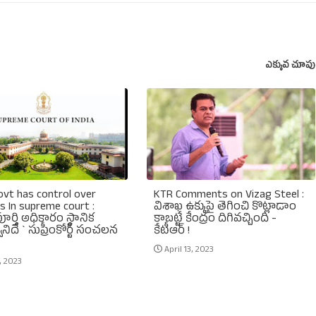
ఎక్కువ చూపు
ovt has control over
KTR Comments on Vizag Steel :
s In supreme court :
విశాఖ ఉక్కుపై తెగించి కొట్లాడాం
 పూర్తి అధికారం స్థానిక
కాబట్టే కేంద్రం దిగివచ్చింది -
ానిదే ` సుప్రీంకోర్ట్‌ సంచలన
కేటీఆర్‌ !
April 13, 2023
, 2023