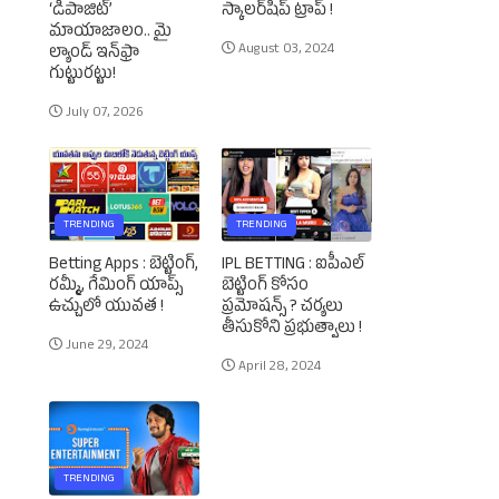
‘డిపాజిట్’
స్కాలర్‌షిప్‌ ట్రాప్‌ !
మాయాజాలం.. మై
August 03, 2024
ల్యాండ్ ఇన్‌ఫ్రా
గుట్టురట్టు!
July 07, 2026
TRENDING
TRENDING
Betting Apps : బెట్టింగ్‌,
IPL BETTING : ఐపీఎల్‌
రమ్మీ, గేమింగ్‌ యాప్స్‌
బెట్టింగ్‌ కోసం
ఉచ్చులో యువత !
ప్రమోషన్స్‌ ? చర్యలు
తీసుకోని ప్రభుత్వాలు !
June 29, 2024
April 28, 2024
TRENDING