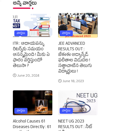
అన్ని వార్తలు
వార్తలు
వార్తలు
ITR : ఆదాయపన్ను
JEE ADVANCED
రిటర్న్‌కు సమయం
RESULTS OUT :
ఆసన్నమైంది ! మీకు ఏ
జేఈఈ అడ్వాన్స్‌డ్‌
ఫారం వర్తిస్తుందో
ఫలితాల విడుదల !
తెలుసా ?
సత్తాచాటిన తెలుగు
విద్యార్థులు !
June 20, 2024
June 18, 2023
వార్తలు
వార్తలు
Alcohol Causes 61
NEET UG 2023
Diseases Directly : 61
RESULTS OUT : నీట్‌