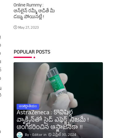
Online Rummy :
ఆన్‌లైన్‌ రమ్మీ ఆడితే మీ
డబ్బు పోయినట్లే !
May 27, 2023
ర
ు
POPULAR POSTS
ం
ఈ
‌
ు
న
ి
అంతర్జాతీయం
AstraZeneca : కోవిషీల్డ్‌
వ్యాక్సిన్‌తో సైడ్‌ ఎఫెక్ట్స్‌ నిజమే !
అంగీకరించిన ఆస్ట్రాజెనెకా !!
‌
Editor
ఏప్రిల్ 30, 2024