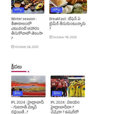
ఆరోగ్యం
ఆరోగ్యం
Winter seasion :
BreakFast : టిఫెన్‌ ఏ
శీతాకాలంలో
టైమ్‌కి తీసుకుంటున్నారు
ఎటువంటి ఆహారం
?
తీసుకోవాలో తెలుసా
October 18, 2023
?
October 24, 2023
క్రీడలు
క్రీడలు
క్రీడలు
IPL 2024 : హైద్రాబాద్‌
IPL 2024 : విజయం
- గుజరాత్‌ మ్యాచ్‌
హైద్రాబాద్‌దా ?
రద్దయితే...?
చెన్నైదా ? ఉప్పల్‌లో