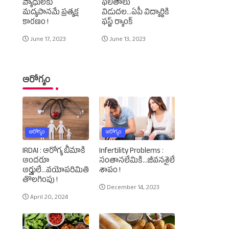
వ్యాధులకు
ఫలితాలు
మద్యపానమే ప్రత్యక్ష
విడుదల...ఏపీ విద్యార్థికి
కారణం !
ఫస్ట్‌ ర్యాంక్‌
June 17, 2023
June 13, 2023
ఆరోగ్యం
ఆరోగ్యం
ఆరోగ్యం
IRDAI : ఆరోగ్య బీమాకి
Infertility Problems :
అందరూ
సంతానలేమికి...జీవనశైలే
అర్హులే...వయోపరిమితి
శాపం !
తొలగింపు !
December 14, 2023
April 20, 2024