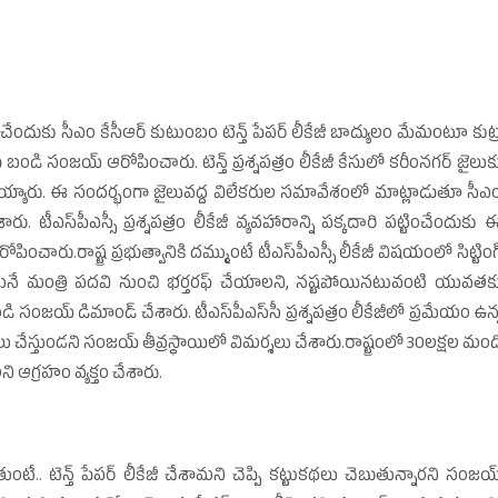
్టించేందుకు సీఎం కేసీఆర్‌ కుటుంబం టెన్త్‌ పేపర్‌ లీకేజీ బాద్యులం మేమంటూ కుట్
బండి సంజయ్‌ ఆరోపించారు. టెన్త్‌ ప్రశ్నపత్రం లీకేజీ కేసులో కరీంనగర్‌ జైలుక
దలయ్యారు. ఈ సందర్భంగా జైలువద్ద విలేకరుల సమావేశంలో మాట్లాడుతూ సీఎ
శారు. టీఎస్‌పీఎస్సీ ప్రశ్నపత్రం లీకేజీ వ్యవహారాన్ని పక్కదారి పట్టించేందుకు 
చారు.రాష్ట్ర ప్రభుత్వానికి దమ్ముంటే టీఎస్‌పీఎస్సీ లీకేజీ విషయంలో సిట్టింగ్
వెంటనే మంత్రి పదవి నుంచి భర్తరఫ్‌ చేయాలని, నష్టపోయినటువంటి యువతక
ండి సంజయ్‌ డిమాండ్‌ చేశారు. టీఎస్‌పీఎస్‌సీ ప్రశ్నపత్రం లీకేజీలో ప్రమేయం ఉన్
ు చేస్తుండని సంజయ్‌ తీవ్రస్థాయిలో విమర్శలు చేశారు.రాష్ట్రంలో 30లక్షల మంద
 ఆగ్రహం వ్యక్తం చేశారు.
ే.. టెన్త్‌ పేపర్‌ లీకేజీ చేశామని చెప్పి కట్టుకథలు చెబుతున్నారని సంజయ్