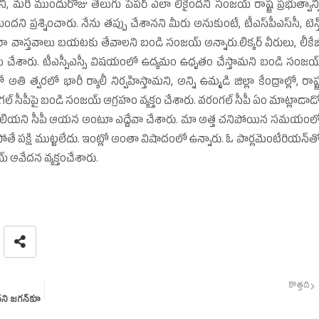
ని, మరి ముందురోజు తెలుగు పేపర్‌ ఎలా లీకైందని సంజయ్‌ రాష్ట్ర ప్రభుత్వాన్న
ందని ప్రశ్నించారు. నేను తప్పు చేశానని మీరు అనుకుంటే, టీఎస్‌పీఎస్‌సీ, టెన్త్
్వారా వాస్తవాలు బయటకు తేవాలని బండి సంజయ్‌ అన్నారు.లిక్కర్‌ వీరులు, లీకేజ
లు చేశారు. టీఎస్పీఎస్సీ విషయంలో ఉద్యమం ఉధృతం చేస్తామని బండి సంజయ్
తి త్వరలో భారీ ర్యాలీ నిర్వహిస్తామని, అన్ని ఉమ్మడి జిల్లా కేంద్రాల్లో, రాష్ట్
్‌ సీపీపై బండి సంజయ్‌ ఆగ్రహం వ్యక్తం చేశారు. వరంగల్‌ సీపీ ఏం మాట్లాడాడ
డా తెలియని సీపీ ఆయన అంటూ ఎద్దేవా చేశారు. మా అత్త చనిపోయిన సమయంల
కపోతే పక్షి ముట్టలేదు. ఇంట్లో అంతా విషాదంలో ఉన్నారు. ఓ పార్లమెంటేరియన్‌త
 ఆవేదన వ్యక్తంచేశారు.
కొత్తది
దని జగన్‌కూ