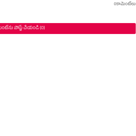
0కామెంట్‌లు
ంట్‌ను పోస్ట్ చేయండి (0)