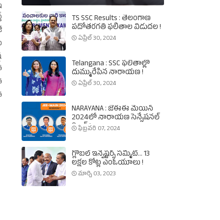
ి
‌
TS SSC Results : తెలంగాణ
పదోతరగతి ఫలితాల విడుదల !
ీ
ఏప్రిల్ 30, 2024
‌
ర
Telangana : SSC ఫలితాల్లో
ో
దుమ్మురేపిన నారాయణ !
ో
ఏప్రిల్ 30, 2024
ో
NARAYANA : జేఈఈ మెయిన్‌
2024లో నారాయణ సెన్సేషనల్‌
రికార్డ్‌ !
ఫిబ్రవరి 07, 2024
గ్లోబల్‌ ఇన్వెష్టర్స్‌ సమ్మిట్‌... 13
లక్షల కోట్ల ఎంఓయూలు !
మార్చి 03, 2023