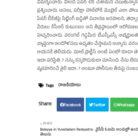
విమర్శించారు. హిందీ పేపర్‌ లీక్‌ చేశామని చెబుతున్నార
ప్రశ్నించారు. అసలు, పరీక్షా హాల్‌లోకి మొబైల్‌ ఎలా పోయి
పేపర్‌ లీకేజీపై సిట్టింగ్‌ జడ్జితో విచారణ జరపాలని, తద
వీరులు కేసీఆర్‌ కుటుంబం అని తీవ్రస్థాయిలో ఆరోపణ
హెచ్చరించారు. వరంగల్‌ గడ్డమీద టీఎస్పీఎస్సీ అభ్యర్ధులతో అ
వ్యాప్తంగా ఆందోళనలు ఉధృతం చేస్తామని అన్నారు. వరంగల
ఆయనకే తెలియదు. మాల్‌ ప్రాక్టీస్‌ అంటే ఏంటో కూ
ఇదా పరిస్థితి..? నన్ను కన్నకొడుకులా చూసింది. నేను లే
వ్యవహరించే శైలి ఇదా..? అంటూ పోలీసుల తీరుపై సంజయ్‌
రాజకీయాలు
Tags
Facebook
Twitter
Whatsapp
పాతది
Balayya in YuvaGalam Padayatra : వైసీపీ ఓటమి అంచుల్లో ఉం
తెలుసు