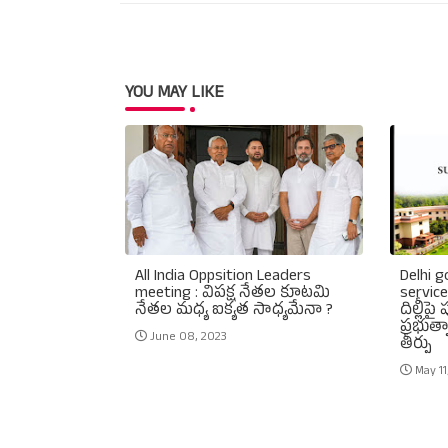
YOU MAY LIKE
All India Oppsition Leaders
Delhi g
meeting : విపక్ష నేతల కూటమి
service
నేతల మధ్య ఐక్యత సాధ్యమేనా ?
దిల్లీపై
ప్రభుత్వ
June 08, 2023
తీర్పు
May 11