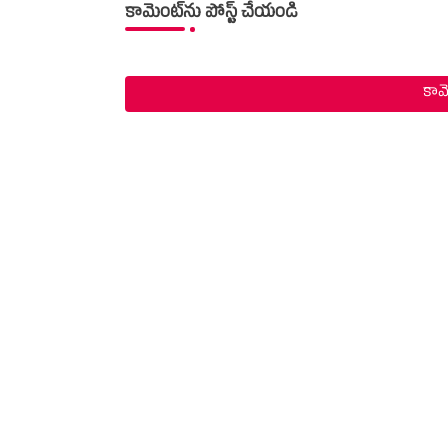
కామెంట్‌ను పోస్ట్ చేయండి
కామె