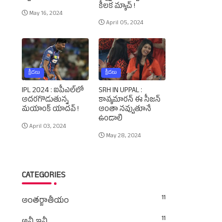
కీలక మ్యాచ్‌ !
May 16, 2024
April 05, 2024
క్రీడలు
క్రీడలు
IPL 2024 : ఐపీఎల్‌లో
SRH IN UPPAL :
అదరగొడుతున్న
కావ్యమారన్‌ ఈ సీజన్‌
మయాంక్‌ యాదవ్‌ !
అంతా నవ్వుతూనే
ఉండాలి
April 03, 2024
May 28, 2024
CATEGORIES
11
అంతర్జాతీయం
11