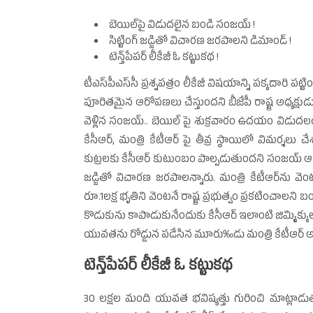
బెయిల్‌పై విడుదలైన బండి సంజయ్‌ !
సిట్టింగ్‌ జడ్జితో విచారణ జరపాలని డిమాండ్‌ !
టెన్త్‌పేపర్‌ లీకేజీ ఓ కట్టుకథ !
టీఎస్‌పీఎస్‌సీ ప్రశ్నపత్రం లీకేజీ విషయాన్ని పక్కదారి పట
పూరితమైన ఆరోపణలు చేస్తుందని బీజేపీ రాష్ట్ర అధ్యక్షుడు 
వెళ్లిన సంజయ్‌.. బెయిల్‌ పై శుక్రవారం ఉదయం విడు
కేసీఆర్‌, మంత్రి కేటీఆర్‌ పై తీవ్ర స్థాయిలో విమర్శలు చే
కుట్రలకు కేసీఆర్‌ కుటుంబం పాల్పడుతుందని సంజయ్‌ ఆరోపిం
జడ్జితో విచారణ జరపాలన్నారు. మంత్రి కేటీఆర్‌ను 
రూ.1లక్ష భృతిని వెంటనే రాష్ట్ర ప్రభుత్వం ప్రకటించాలని బ
కొడుకును కాపాడుకునేందుకు కేసీఆర్‌ ఇలాంటి జిమ్మిక్కుల
యువతను రోడ్డున పడేసిన మూరు‰డు మంత్రి కేటీఆర్‌ అని
టెన్త్‌పేపర్‌ లీకేజీ ఓ కట్టుకథ
30 లక్షల మంది యువత భవిష్యత్తు గురించి మాట్లాడుతుంట