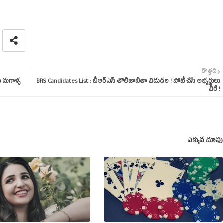
కొత్తది
ు మగాళ్ళ
BRS Candidates List : బీఆర్‌ఎస్‌ తొలిజాబితా విడుదల ! పోటీ చేసే అభ్యర్థులు
వీరే !
ఎక్కువ చూపు