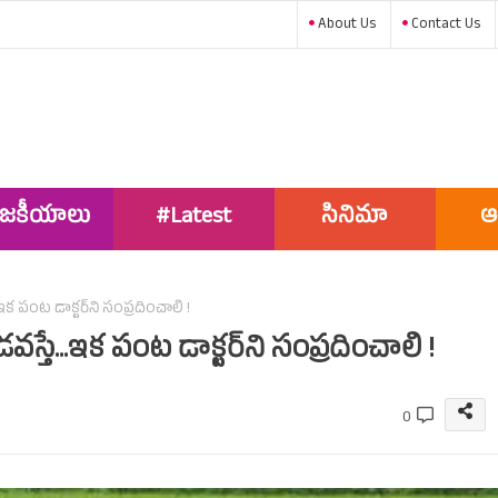
About Us
Contact Us
ాజకీయాలు
#Latest
సినిమా
ఆ
News
ఇక పంట డాక్టర్‌ని సంప్రదించాలి !
వస్తే...ఇక పంట డాక్టర్‌ని సంప్రదించాలి !
0