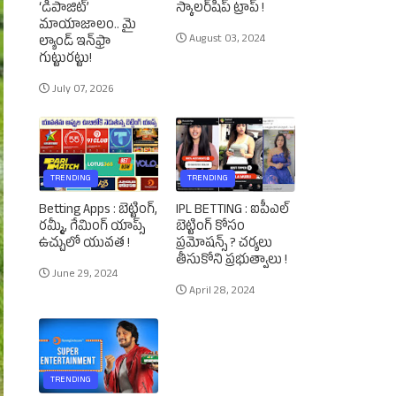
‘డిపాజిట్’
స్కాలర్‌షిప్‌ ట్రాప్‌ !
మాయాజాలం.. మై
August 03, 2024
ల్యాండ్ ఇన్‌ఫ్రా
గుట్టురట్టు!
July 07, 2026
TRENDING
TRENDING
Betting Apps : బెట్టింగ్‌,
IPL BETTING : ఐపీఎల్‌
రమ్మీ, గేమింగ్‌ యాప్స్‌
బెట్టింగ్‌ కోసం
ఉచ్చులో యువత !
ప్రమోషన్స్‌ ? చర్యలు
తీసుకోని ప్రభుత్వాలు !
June 29, 2024
April 28, 2024
TRENDING