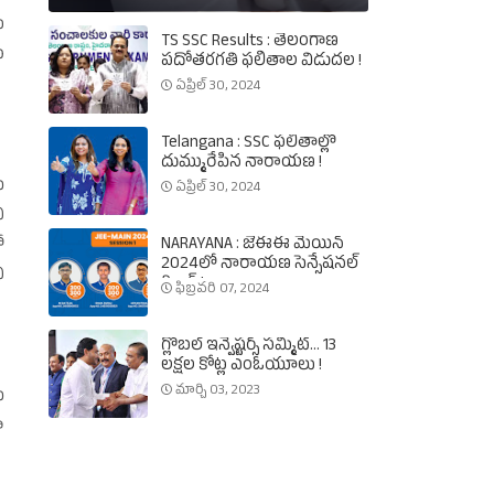
ు
TS SSC Results : తెలంగాణ
ు
పదోతరగతి ఫలితాల విడుదల !
ఏప్రిల్ 30, 2024
Telangana : SSC ఫలితాల్లో
దుమ్మురేపిన నారాయణ !
ు
ఏప్రిల్ 30, 2024
ి
NARAYANA : జేఈఈ మెయిన్‌
ో
2024లో నారాయణ సెన్సేషనల్‌
ి
రికార్డ్‌ !
ఫిబ్రవరి 07, 2024
గ్లోబల్‌ ఇన్వెష్టర్స్‌ సమ్మిట్‌... 13
లక్షల కోట్ల ఎంఓయూలు !
మార్చి 03, 2023
ు
ా