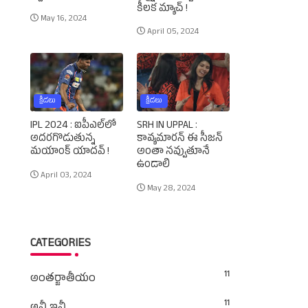
కీలక మ్యాచ్‌ !
May 16, 2024
April 05, 2024
క్రీడలు
క్రీడలు
IPL 2024 : ఐపీఎల్‌లో
SRH IN UPPAL :
అదరగొడుతున్న
కావ్యమారన్‌ ఈ సీజన్‌
మయాంక్‌ యాదవ్‌ !
అంతా నవ్వుతూనే
ఉండాలి
April 03, 2024
May 28, 2024
CATEGORIES
11
అంతర్జాతీయం
11