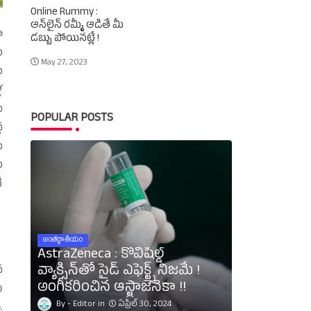
Online Rummy :
ఆన్‌లైన్‌ రమ్మీ ఆడితే మీ
ా
డబ్బు పోయినట్లే !
య
May 27, 2023
ం
ల
ు
POPULAR POSTS
థ
ు
ల
ీ
అంతర్జాతీయం
AstraZeneca : కోవిషీల్డ్‌
వ్యాక్సిన్‌తో సైడ్‌ ఎఫెక్ట్స్‌ నిజమే !
న
అంగీకరించిన ఆస్ట్రాజెనెకా !!
ు
Editor
ఏప్రిల్ 30, 2024
.