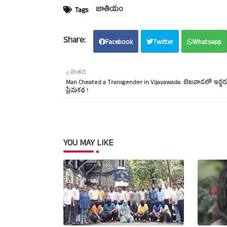
జాతీయం
Tags
Facebook
Twitter
Whatsapp
పాతది
Man Cheated a Transgender in Vijayawada: బెజవాడలో ఇద్దర
ప్రేమకథ !
YOU MAY LIKE