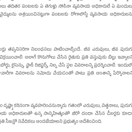
కూరగాయలు తదితర పంటలకు ఏ తెగుళ్లు సోకినా వ్యవసాయ అధికారులే ఏ మందుల
వ వైద్యులను ఆశ్రయించినట్లుగా పంటలకు రోగాలొస్తే వ్యవసాయ అధికారులన
ర్లు తప్పనిసరిగా నిబంధనలు పాటించాల్సిందే.. జీవ ఎరువులు, జీవ పురుగ
యించాలి. అలాగే కొనుగోలు చేసిన రైతుకు ప్రతి వస్తువుకు బిల్లు ఇవ్వాలన
ైసెన్సు, స్టాక్‌ రిజిస్టర్స్‌, నిల్వ చేసే స్థల వివరాలన్ని ప్రదర్శించాలి. ఇందుల
జువారీగా వివరాలను నమోదు చేయడంతో పాటు ప్రతి అంశాన్ని పేర్కొనాలన
ష్ట్యా కఠినంగా వ్యవహరించనున్నారు. గతంలో ఎరువులు, విత్తనాలు, పురుగ
య అధికారులతో ఉన్న సాన్నిహిత్యంతో జీరో దందా చేసిన డీలర్లకు కూడ
రతి సీజన్లో నివేదికలు అందజేయాలని ప్రభుత్వం ఆదేశించింది.