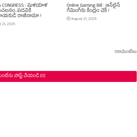
A CONGRESS : మళయాళ
Online Gaming Bill : ఆన్‌లైన్‌
ంచలనం..పదవికి
గేమింగ్‌కు కేంద్రం చెక్‌ !
యకుడి రాజీనామా !
August 21, 2025
t 21, 2025
0కామెంట్‌లు
ంట్‌ను పోస్ట్ చేయండి (0)