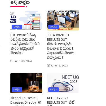
అన్ని వార్తలు
వార్తలు
వార్తలు
ITR : ఆదాయపన్ను
JEE ADVANCED
రిటర్న్‌కు సమయం
RESULTS OUT :
ఆసన్నమైంది ! మీకు ఏ
జేఈఈ అడ్వాన్స్‌డ్‌
ఫారం వర్తిస్తుందో
ఫలితాల విడుదల !
తెలుసా ?
సత్తాచాటిన తెలుగు
విద్యార్థులు !
June 20, 2024
June 18, 2023
వార్తలు
వార్తలు
Alcohol Causes 61
NEET UG 2023
Diseases Directly : 61
RESULTS OUT : నీట్‌