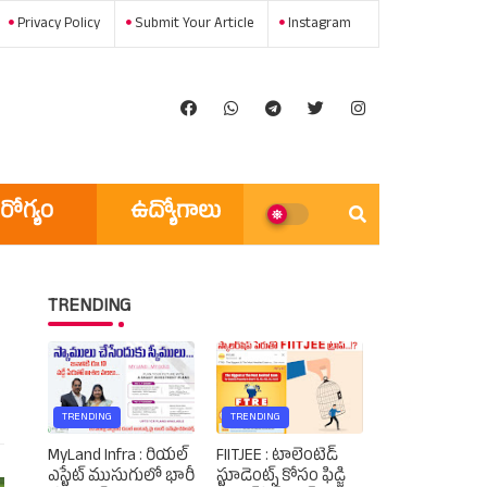
Privacy Policy
Submit Your Article
Instagram
రోగ్యం
ఉద్యోగాలు
అన్ని వార్తలు
TRENDING
TRENDING
TRENDING
MyLand Infra : రియల్
FIITJEE : టాలెంటెడ్‌
ఎస్టేట్ ముసుగులో భారీ
స్టూడెంట్స్‌ కోసం ఫిడ్జి