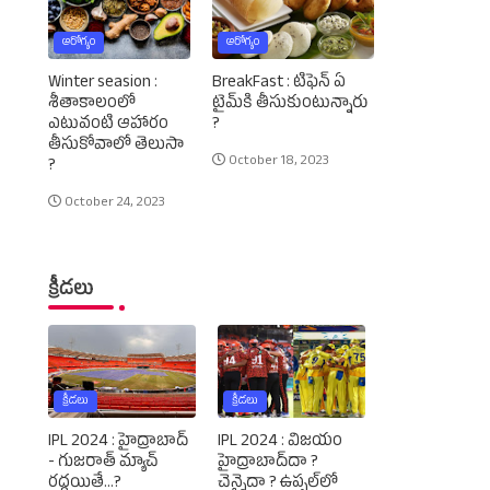
ఆరోగ్యం
ఆరోగ్యం
Winter seasion :
BreakFast : టిఫెన్‌ ఏ
శీతాకాలంలో
టైమ్‌కి తీసుకుంటున్నారు
ఎటువంటి ఆహారం
?
తీసుకోవాలో తెలుసా
October 18, 2023
?
October 24, 2023
క్రీడలు
క్రీడలు
క్రీడలు
IPL 2024 : హైద్రాబాద్‌
IPL 2024 : విజయం
- గుజరాత్‌ మ్యాచ్‌
హైద్రాబాద్‌దా ?
రద్దయితే...?
చెన్నైదా ? ఉప్పల్‌లో