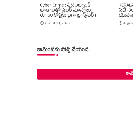
Cyber Crime : పేదలబ్యాంక్‌
KERAL
ఖాతాలతో సైబర్‌ మోసాలు..
నటి స
రూ.60 కోట్లకు పైగా ట్రాన్స్‌ఫర్‌ !
యువనా
August 23, 2025
Augus
కామెంట్‌ను పోస్ట్ చేయండి
కామె