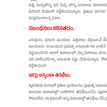
పత్తి, మొక్కజొన్న, వరి, మిర్చి, జొన్న, అపరాలు, 
పిచికారి చేయాలో నిర్దేశించనున్నారు. రైతులు మాన
సంప్రదించాలన్న మాట..
నిబంధనలు కఠినతరం..
ఎరువులు, పురుగు మందులు, విత్తనాలు విక్రయించే డీల
మందులకు సంబంధించి ప్రభుత్వ అనుమతి గల వాటినే విక్ర
నిర్ణయించింది. అలాగే దుకాణంలో నిల్వ వివరాలు, ధరల బోర్డు, ల
ఏది పాటించకున్నా అనుమతి రద్దు చేయనున్నారు. రో
నిర్దేశించింది.
ఇకపై అన్నింటా తనిఖీలు..
వ్యవసాయ రంగంలో రైతుల ప్రయోజనం, ప్రభుత్వ ఆదాయం దృ
మందుల దుకాణాల్లో అరకొరగా తనిఖీలుండేవి. వ్యవసా
కొదవలేదు. ఈ క్రమంలో అన్ని దుకాణాల్లో తనిఖీలు చేసి ప్