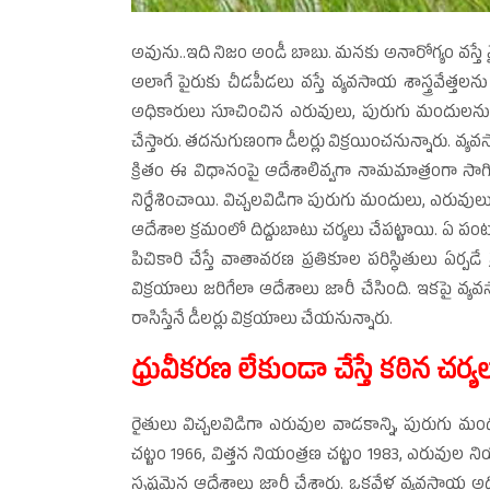
అవును..ఇది నిజం అండీ బాబు. మనకు అనారోగ్యం వస్తే వ
అలాగే పైరుకు చీడపీడలు వస్తే వ్యవసాయ శాస్త్రవేత్త
అధికారులు సూచించిన ఎరువులు, పురుగు మందులను
చేస్తారు. తదనుగుణంగా డీలర్లు విక్రయించనున్నారు. వ్యవ
క్రితం ఈ విధానంపై ఆదేశాలివ్వగా నామమాత్రంగా సాగింది
నిర్దేశించాయి. విచ్చలవిడిగా పురుగు మందులు, ఎరువుల
ఆదేశాల క్రమంలో దిద్దుబాటు చర్యలు చేపట్టాయి. ఏ
పిచికారి చేస్తే వాతావరణ ప్రతికూల పరిస్థితులు ఏర
విక్రయాలు జరిగేలా ఆదేశాలు జారీ చేసింది. ఇకపై వ
రాసిస్తేనే డీలర్లు విక్రయాలు చేయనున్నారు.
ధ్రువీకరణ లేకుండా చేస్తే కఠిన చర్య
రైతులు విచ్చలవిడిగా ఎరువుల వాడకాన్ని, పురుగు మందుల 
చట్టం 1966, విత్తన నియంత్రణ చట్టం 1983, ఎరువుల ని
స్పష్టమైన ఆదేశాలు జారీ చేశారు. ఒకవేళ వ్యవసాయ అధికార