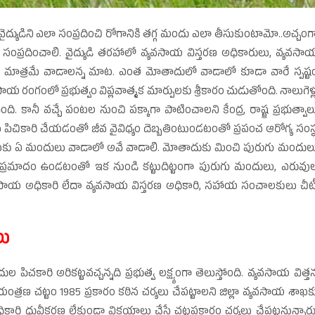
ైద్యుడిని ఎలా సంప్రదించి రోగానికి తగ్గ మందు ఎలా తీసుకుంటామో..అచ్చంగ
లను సంప్రదించాలి. వైద్యుడి తరహాలో వ్యవసాయ విస్తరణ అధికారులు, వ్యవసా
 మాత్రమే వాడాలన్న మాట. ఎంత మోతాదులో వాడాలో కూడా వారే స్పష్ట
సాయ రంగంలో ప్రభుత్వం విప్లవాత్మక మార్పులకు శ్రీకారం చుడుతోంది. నాలుగెళ్
. కానీ వచ్చే పంటల నుంచి పక్కాగా పాటించాలని కేంద్ర, రాష్ట్ర ప్రభుత్వాల
ు పిచికారి చేయడంతో జీవ వైవిధ్యం దెబ్బతింటుండటంతో ప్రపంచ ఆరోగ్య సంస్
 పంటకు ఏ మందులు వాడాలో అవే వాడాలి. మోతాదుకు మించి పురుగు మందుల
్పడే ప్రమాదం ఉండటంతో ఇక నుండి కట్టుదిట్టంగా పురుగు మందులు, ఎరువు
్యవసాయ అధికారి లేదా వ్యవసాయ విస్తరణ అధికారి, సహాయ సంచాలకులు చీట
లు
పిచకారి అరికట్టవచ్చన్నది ప్రభుత్వ లక్ష్యంగా తెలుస్తోంది. వ్యవసాయ విత్త
యంత్రణ చట్టం 1985 ప్రకారం కఠిన చర్యలు చేపట్టాలని జిల్లా వ్యవసాయ శాఖక
ి ధ్రువీకరణ లేకుండా విక్రయాలు చేస్తే చట్టప్రకారం చర్యలు చేపట్టనున్నారు