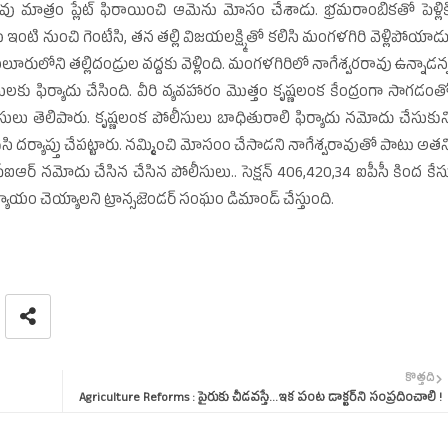
ావు మాత్రం ప్లేట్‌ ఫిరాయించి ఆమెను మోసం చేశాడు. భ్రమరాంబికతో పెళ్లిక
ఇంటి నుంచి గెంటేసి, తన తల్లి విజయలక్ష్మితో కలిసి మంగళగిరి వెళ్లిపోయాడు
ులోని తల్లిదండ్రుల వద్దకు వెళ్లింది. మంగళగిరిలో నాగేశ్వరరావు ఉన్నాడన్
 ఫిర్యాదు చేసింది. వీరి వ్యవహారం మొత్తం కృష్ణలంక కేంద్రంగా సాగడంత
ులు తెలిపారు. కృష్ణలంక పోలీసులు బాధితురాలి ఫిర్యాదు నమోదు చేసుకున
చేసి దర్యాప్తు చేపట్టారు. నమ్మించి మోసంం చేసాడని నాగేశ్వరావుతో పాటు అతన
 ఎఫ్‌ఐఆర్‌ నమోదు చేసిన చేసిన పోలీసులు.. సెక్షన్‌ 406,420,34 ఐపీసీ కింద కేస
ాయం చెయ్యాలని ట్రాన్సజెండర్‌ సంఘం డిమాండ్‌ చేస్తుంది.
కొత్తది
Agriculture Reforms : పైరుకు చీడవస్తే...ఇక పంట డాక్టర్‌ని సంప్రదించాలి !