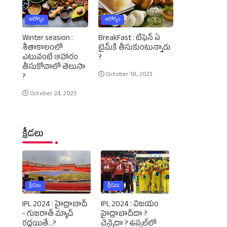
ఆరోగ్యం
ఆరోగ్యం
Winter seasion :
BreakFast : టిఫెన్‌ ఏ
శీతాకాలంలో
టైమ్‌కి తీసుకుంటున్నారు
ఎటువంటి ఆహారం
?
తీసుకోవాలో తెలుసా
October 18, 2023
?
October 24, 2023
క్రీడలు
క్రీడలు
క్రీడలు
IPL 2024 : హైద్రాబాద్‌
IPL 2024 : విజయం
- గుజరాత్‌ మ్యాచ్‌
హైద్రాబాద్‌దా ?
రద్దయితే...?
చెన్నైదా ? ఉప్పల్‌లో