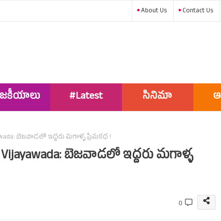
About Us
Contact Us
ాజకీయాలు
#Latest
సినిమా
ఆ
News
wada: బెజవాడలో ఇద్దరు మగాళ్ళ ప్రేమకథ !
 Vijayawada: బెజవాడలో ఇద్దరు మగాళ్ళ
0