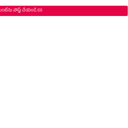
ంట్‌ను పోస్ట్ చేయండి (0)