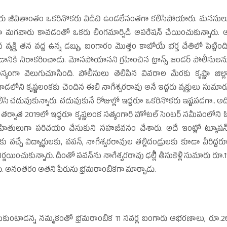
వారు జీవితాంతం ఒకరినొకరు విడిచి ఉండలేనంతగా కలిసిపోయారు. మనసుల
ూ మగవారు కావడంతో ఒకరు లింగమార్పిడి ఆపరేషన్‌ చేయించుకున్నారు. 
 వ్యక్తి తన వద్ద ఉన్న డబ్బు, బంగారం మొత్తం కాబోయే భర్త చేతిలో పెట్టింది
ికి నిరాకరించాడు. మోసపోయానని గ్రహించిన ట్రాన్స్‌ జండర్‌ పోలీసులన
గా వెలుగుచూసింది. పోలీసులు తెలిపిన వివరాల మేరకు కృష్ణా జిల్ల
ోని కృష్ణలంకకు చెందిన ఈలి నాగేశ్వరరావు అనే ఇద్దరు వ్యక్తులు సుమార
 కలిసి చదువుకున్నారు. చదువుకునే రోజుల్లో ఇద్దరూ ఒకరినొకరు ఇష్టపడగా.. అద
సిన తర్వాత 2019లో ఇద్దరూ కృష్ణలంక సత్యంగారి హోటల్‌ సెంటర్‌ సమీపంలోని 
 స్నేహితులుగా పరిచయం చేసుకుని సహజీవనం చేశారు. అదే ఇంట్లో ట్యూషన్
 వచ్చే విద్యార్థులకు, వపన్‌, నాగేశ్వరరావుల తల్లిదండ్రులకు కూడా వీరిద్దర
ించుకున్నారు. దీంతో పవన్‌ను నాగేశ్వరరావు ఢల్లీి తీసుకెళ్లి సుమారు రూ.1
చాడు. అనంతరం అతని పేరును భ్రమరాంబికగా మార్చాడు.
ేసుకుంటాడన్న నమ్మకంతో భ్రమరాంబిక 11 సవర్ల బంగారు ఆభరణాలు, రూ.2