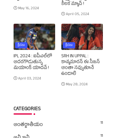
కీలక మ్యాచ్‌ !
May 16, 2024
April 05, 2024
క్రీడలు
క్రీడలు
IPL 2024 : ఐపీఎల్‌లో
SRH IN UPPAL :
అదరగొడుతున్న
కావ్యమారన్‌ ఈ సీజన్‌
మయాంక్‌ యాదవ్‌ !
అంతా నవ్వుతూనే
ఉండాలి
April 03, 2024
May 28, 2024
CATEGORIES
11
అంతర్జాతీయం
11