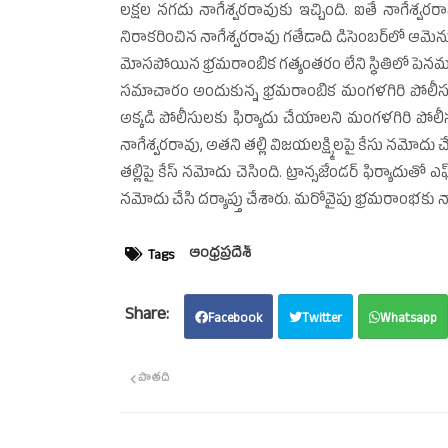
లక్షల నగదు నాగేశ్వరరావుకు ఇచ్చింది. ఐతే నాగేశ్వరర
నిరాకరించిన నాగేశ్వరరావు గతేడాది డిసెంబర్‌లో ఆమెను 
మోసపోయిన భ్రమరాంబిక గత్యంతరం లేని స్థితిలో పెనమలూర
సమాచారం అందుకున్న భ్రమరాంబిక మంగళగిరి పోలీసులకు
అక్కడి పోలీసులకు ఫిర్యాదు చేయాలని మంగళగిరి పోలీస
నాగేశ్వరరావు, అతని తల్లి విజయలక్ష్మిలపై కేసు నమోదు 
తల్లిపై కేస్‌ నమోదు చెసింది. ట్రాన్సజేండర్‌ ఫిర్యాదుతో
నమోదు చేసి దర్యాప్తు చేశారు. మరోవైపు భ్రమరాంభకు న్య
ఆంధ్రప్రదేశ్‌
Tags
Facebook
Twitter
Whatsapp
పాతది