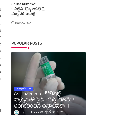
Online Rummy :
ఆన్‌లైన్‌ రమ్మీ ఆడితే మీ
ు
డబ్బు పోయినట్లే !
ఆ
May 27, 2023
.
ు
ా
POPULAR POSTS
ు
ి
ఓ
‌
ూ
1
అంతర్జాతీయం
AstraZeneca : కోవిషీల్డ్‌
వ్యాక్సిన్‌తో సైడ్‌ ఎఫెక్ట్స్‌ నిజమే !
అంగీకరించిన ఆస్ట్రాజెనెకా !!
6
Editor
ఏప్రిల్ 30, 2024