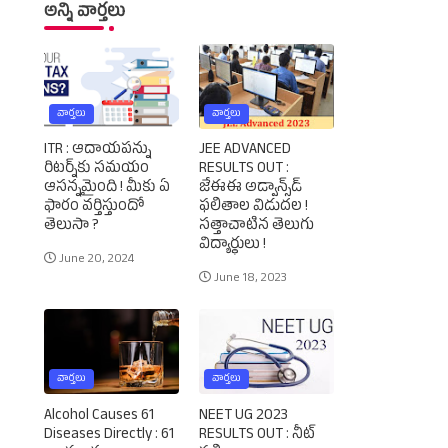
అన్ని వార్తలు
వార్తలు
వార్తలు
ITR : ఆదాయపన్ను
JEE ADVANCED
రిటర్న్‌కు సమయం
RESULTS OUT :
ఆసన్నమైంది ! మీకు ఏ
జేఈఈ అడ్వాన్స్‌డ్‌
ఫారం వర్తిస్తుందో
ఫలితాల విడుదల !
తెలుసా ?
సత్తాచాటిన తెలుగు
విద్యార్థులు !
June 20, 2024
June 18, 2023
వార్తలు
వార్తలు
Alcohol Causes 61
NEET UG 2023
Diseases Directly : 61
RESULTS OUT : నీట్‌