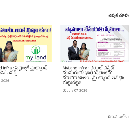
ఎక్కువ చూపు
 Infra : నష్టాల్లో మైల్యాండ్
MyLand Infra : రియల్ ఎస్టేట్
 డెవలపర్స్ !
ముసుగులో భారీ ‘డిపాజిట్’
మాయాజాలం.. మై ల్యాండ్ ఇన్‌ఫ్రా
1, 2026
గుట్టురట్టు!
July 07, 2026
0కామెంట్‌లు