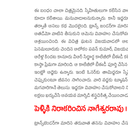
ఈ బంధం చాలా చిత్రమైనది. స్నేహితులుగా కలిసిన 
కూడా కలిశాయి. మనువాడాలనుకున్నారు. కానీ ఇద్దర
తర్వాతే అసలు కథ మొదలైంది. ట్రాన్స్‌ జండర్‌గా మారిన
అతడేమో వాటిని తీసుకుని ఆమెను వివాహం చేసుకోవడాన
ఆశ్రయించింది. ఈ విచిత్ర ఘటన విజయవాడలో ఆలస్యం
పెనమలూరుకు చెందిన ఆలోకం పవన్‌ కుమార్‌, విజయవాడల
ఆరేళ్ల కిందట కానూరు వీఆర్‌ సిద్ధార్థ కాలేజీలో బీఈడీ
కాస్తా ప్రేమగా మారింది. ఆ కాలేజీలో బీఈడీ పూర్తి చే
ఇంట్లో అద్దెకు ఉన్నారు. ఇంటి ఓనర్‌కు తామిద్దరూ
చెప్పుకుంటూ జీవనం సాగించారు. వారి వద్దకు ట్యూషన్‌కు
మగవారిగానే తెలుసు. ఇద్దరూ వివాహం చేసుకోవాలని నిర్ణయ
లక్షలు ఖర్చుచేసి అవయవ మార్పిడి శస్త్రచికిత్స చేయిం
పెళ్ళికి నిరాకరించిన నాగేశ్వరరావు !
ట్రాన్స్‌జెండర్‌గా మారిన తరువాత తనను వివాహం చ