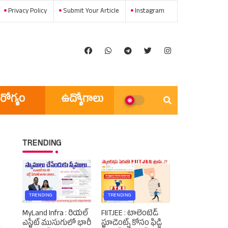
Privacy Policy
Submit Your Article
Instagram
రోగ్యం
ఉద్యోగాలు
అన్ని వార్తలు
TRENDING
TRENDING
TRENDING
MyLand Infra : రియల్
FIITJEE : టాలెంటెడ్‌
ఎస్టేట్ ముసుగులో భారీ
స్టూడెంట్స్‌ కోసం ఫిడ్జి