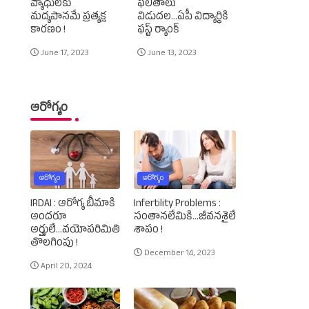
వ్యాధులకు
ఫలితాలు
మద్యపానమే ప్రత్యక్ష
విడుదల...ఏపీ విద్యార్థికి
కారణం !
ఫస్ట్‌ ర్యాంక్‌
June 17, 2023
June 13, 2023
ఆరోగ్యం
ఆరోగ్యం
ఆరోగ్యం
IRDAI : ఆరోగ్య బీమాకి
Infertility Problems :
అందరూ
సంతానలేమికి...జీవనశైలే
అర్హులే...వయోపరిమితి
శాపం !
తొలగింపు !
December 14, 2023
April 20, 2024