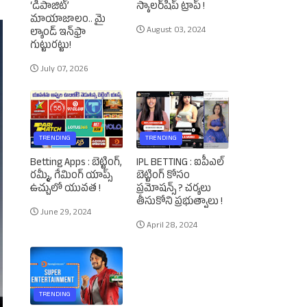
‘డిపాజిట్’
స్కాలర్‌షిప్‌ ట్రాప్‌ !
మాయాజాలం.. మై
August 03, 2024
ల్యాండ్ ఇన్‌ఫ్రా
గుట్టురట్టు!
July 07, 2026
TRENDING
TRENDING
Betting Apps : బెట్టింగ్‌,
IPL BETTING : ఐపీఎల్‌
రమ్మీ, గేమింగ్‌ యాప్స్‌
బెట్టింగ్‌ కోసం
ఉచ్చులో యువత !
ప్రమోషన్స్‌ ? చర్యలు
తీసుకోని ప్రభుత్వాలు !
June 29, 2024
April 28, 2024
TRENDING