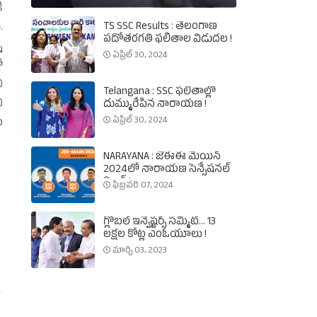
ి
TS SSC Results : తెలంగాణ
.
పదోతరగతి ఫలితాల విడుదల !
న
ఏప్రిల్ 30, 2024
ో
ి
Telangana : SSC ఫలితాల్లో
ి
దుమ్మురేపిన నారాయణ !
ఏప్రిల్ 30, 2024
ు
NARAYANA : జేఈఈ మెయిన్‌
2024లో నారాయణ సెన్సేషనల్‌
రికార్డ్‌ !
ఫిబ్రవరి 07, 2024
గ్లోబల్‌ ఇన్వెష్టర్స్‌ సమ్మిట్‌... 13
లక్షల కోట్ల ఎంఓయూలు !
మార్చి 03, 2023