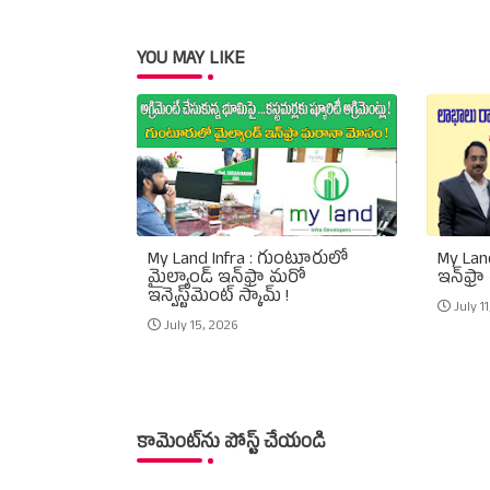
YOU MAY LIKE
My Land Infra : గుంటూరులో
My Land
మైల్యాండ్ ఇన్‌ఫ్రా మరో
ఇన్‌ఫ్రా
ఇన్వెస్ట్‌మెంట్ స్కామ్ !
July 1
July 15, 2026
కామెంట్‌ను పోస్ట్ చేయండి