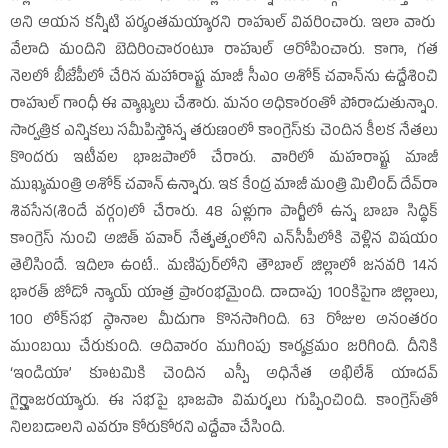
అని ఆయన కన్నీటి పర్యంతమయ్యారని రాహుల్‌ వివరించారు. ఇలా వారు
వేలాది మందిని బెదిరించారంటూ రాహుల్‌ ఆరోపించారు. కాగా, గత
నెలలో బీజేపీలో చేరిన మహారాష్ట్ర మాజీ సీఎం అశోక్‌ చవాన్‌ను ఉద్దేశించి
రాహుల్‌ గాంధీ ఈ వ్యాఖ్యలు చేశారు. మనం అధికారంతో పోరాడుతున్నాం.
సార్వత్రిక ఎన్నికలు సమీపిస్తోన్న తరుణంలో కాంగ్రెస్‌కు చెందిన కీలక నేతలు
కొందరు ఇటీవల భాజపాలో చేరారు. వారిలో మహరాష్ట్ర మాజీ
ముఖ్యమంత్రి అశోక్‌ చవాన్‌ ఉన్నారు. ఇక కేంద్ర మాజీ మంత్రి మిలింద్‌ దేవ్‌రా
శివసేన(శిందే వర్గం)లో చేరారు. 48 ఏళ్లుగా పార్టీలో ఉన్న బాబా సిద్ధిక్‌
కాంగ్రెస్‌ నుంచి అజిత్‌ పవార్‌ నేతృత్వంలోని ఎన్‌సీపీలోకి వెళ్లిన విషయం
తెలిసిందే. ఇదిలా ఉంటే.. మణిపుర్‌లోని తౌబాల్‌ జిల్లాలో జనవరి 14న
భారత్‌ జోడో న్యాయ్‌ యాత్ర ప్రారంభమైంది. దాదాపు 100కిపైగా జిల్లాలు,
100 లోక్‌సభ స్థానాల మీదుగా కొనసాగింది. 63 రోజుల అనంతరం
ముంబయి చేరుకుంది. ఆదివారం ముగింపు కార్యక్రమం జరిగింది. దీనికి
‘ఇండియా’ కూటమికి చెందిన ఎస్పీ అధినేత అఖిలేశ్‌ యాదవ్‌
గైర్హాజరయ్యారు. ఈ సభపై భాజపా విమర్శలు గుప్పించింది. కాంగ్రెస్‌తో
నిలబడాలని ఎవరూ కోరుకోరని ఎద్దేవా చేసింది.