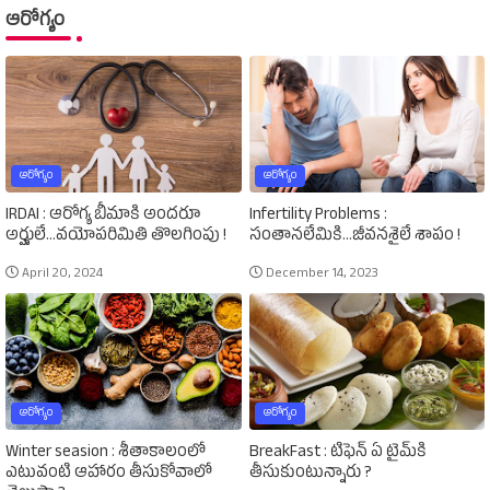
ఆరోగ్యం
ఆరోగ్యం
ఆరోగ్యం
IRDAI : ఆరోగ్య బీమాకి అందరూ
Infertility Problems :
అర్హులే...వయోపరిమితి తొలగింపు !
సంతానలేమికి...జీవనశైలే శాపం !
April 20, 2024
December 14, 2023
ఆరోగ్యం
ఆరోగ్యం
Winter seasion : శీతాకాలంలో
BreakFast : టిఫెన్‌ ఏ టైమ్‌కి
ఎటువంటి ఆహారం తీసుకోవాలో
తీసుకుంటున్నారు ?