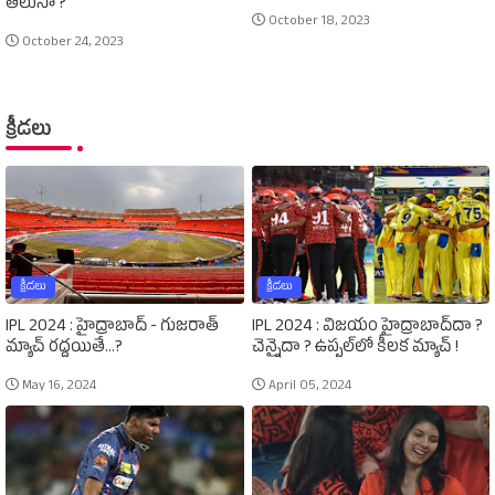
తెలుసా ?
October 18, 2023
October 24, 2023
క్రీడలు
క్రీడలు
క్రీడలు
IPL 2024 : హైద్రాబాద్‌ - గుజరాత్‌
IPL 2024 : విజయం హైద్రాబాద్‌దా ?
మ్యాచ్‌ రద్దయితే...?
చెన్నైదా ? ఉప్పల్‌లో కీలక మ్యాచ్‌ !
May 16, 2024
April 05, 2024