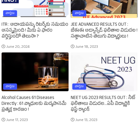
వార్తలు
వార్తలు
ITR : ఆదాయపన్ను రిటర్న్‌కు సమయం
JEE ADVANCED RESULTS OUT :
ఆసన్నమైంది ! మీకు ఏ ఫారం
జేఈఈ అడ్వాన్స్‌డ్‌ ఫలితాల విడుదల !
వర్తిస్తుందో తెలుసా ?
సత్తాచాటిన తెలుగు విద్యార్థులు !
June 20, 2024
June 18, 2023
వార్తలు
వార్తలు
Alcohol Causes 61 Diseases
NEET UG 2023 RESULTS OUT : నీట్‌
Directly : 61 వ్యాధులకు మద్యపానమే
ఫలితాలు విడుదల...ఏపీ విద్యార్థికి
ప్రత్యక్ష కారణం !
ఫస్ట్‌ ర్యాంక్‌
June 17, 2023
June 13, 2023