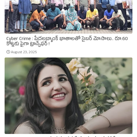
Cyber Crime : పేదలబ్యాంక్‌ ఖాతాలతో సైబర్‌ మోసాలు.. రూ.60
కోట్లకు పైగా ట్రాన్స్‌ఫర్‌ !
August 23, 2025