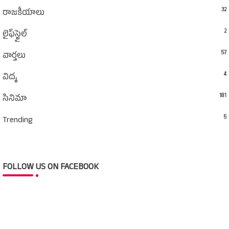
32
రాజకీయాలు
2
లైఫ్‌స్టైల్‌
57
వార్తలు
4
విద్య
181
సినిమా
5
Trending
FOLLOW US ON FACEBOOK