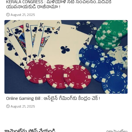
KERALA CONGRESS : మళయాళ నటి సంచలనం..పదవికి
యువనాయకుడి రాజీనామా !
August 21, 2025
Online Gaming Bill : ఆన్‌లైన్‌ గేమింగ్‌కు కేంద్రం చెక్‌ !
August 21, 2025