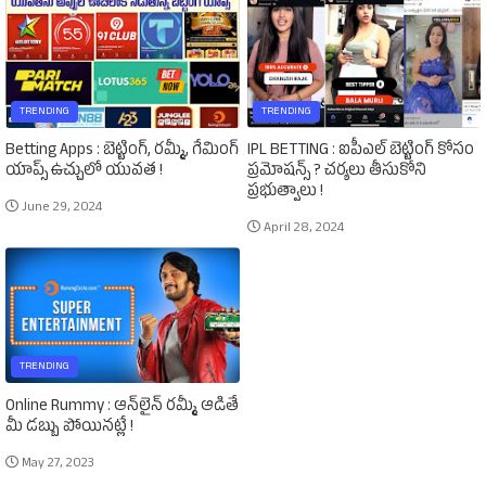
TRENDING
TRENDING
Betting Apps : బెట్టింగ్‌, రమ్మీ, గేమింగ్‌
IPL BETTING : ఐపీఎల్‌ బెట్టింగ్‌ కోసం
యాప్స్‌ ఉచ్చులో యువత !
ప్రమోషన్స్‌ ? చర్యలు తీసుకోని
ప్రభుత్వాలు !
June 29, 2024
April 28, 2024
TRENDING
Online Rummy : ఆన్‌లైన్‌ రమ్మీ ఆడితే
మీ డబ్బు పోయినట్లే !
May 27, 2023