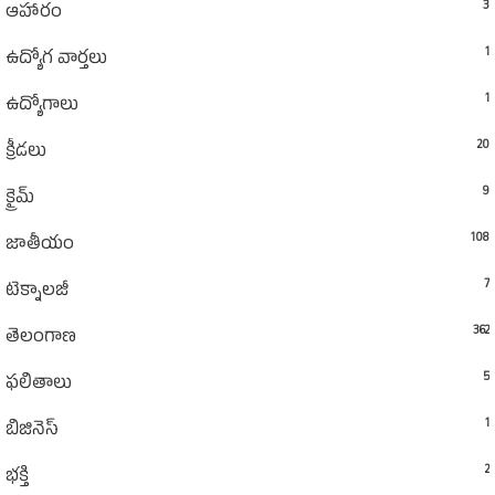
3
ఆహారం
1
ఉద్యోగ వార్తలు
1
ఉద్యోగాలు
20
క్రీడలు
9
క్రైమ్
108
జాతీయం
7
టెక్నాలజీ
362
తెలంగాణ
5
ఫలితాలు
1
బిజినెస్
2
భక్తి