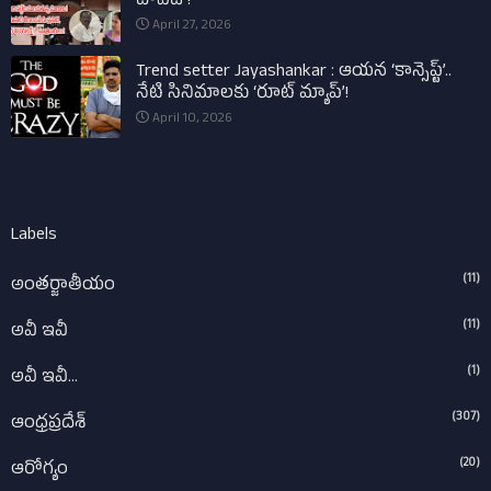
దోపిడీ !
April 27, 2026
Trend setter Jayashankar : ఆయన ‘కాన్సెప్ట్’..
నేటి సినిమాలకు ‘రూట్ మ్యాప్’!
April 10, 2026
Labels
(11)
అంతర్జాతీయం
(11)
అవీ ఇవీ
(1)
అవీ ఇవీ...
(307)
ఆంధ్రప్రదేశ్‌
(20)
ఆరోగ్యం