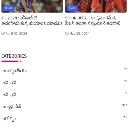
క్రీడలు
క్రీడలు
IPL 2024 : ఐపీఎల్‌లో
SRH IN UPPAL : కావ్యమారన్‌ ఈ
అదరగొడుతున్న మయాంక్‌ యాదవ్‌ !
సీజన్‌ అంతా నవ్వుతూనే ఉండాలి
April 03, 2024
May 28, 2024
CATEGORIES
11
అంతర్జాతీయం
11
అవీ ఇవీ
1
అవీ ఇవీ...
307
ఆంధ్రప్రదేశ్‌
20
ఆరోగ్యం