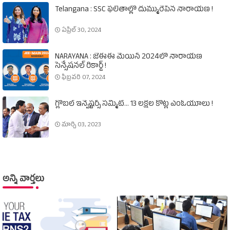
Telangana : SSC ఫలితాల్లో దుమ్మురేపిన నారాయణ !
ఏప్రిల్ 30, 2024
NARAYANA : జేఈఈ మెయిన్‌ 2024లో నారాయణ
సెన్సేషనల్‌ రికార్డ్‌ !
ఫిబ్రవరి 07, 2024
గ్లోబల్‌ ఇన్వెష్టర్స్‌ సమ్మిట్‌... 13 లక్షల కోట్ల ఎంఓయూలు !
మార్చి 03, 2023
అన్ని వార్తలు