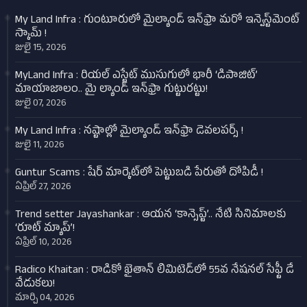
My Land Infra : గుంటూరులో మైల్యాండ్ ఇన్‌ఫ్రా మరో ఇన్వెస్ట్‌మెంట్
స్కామ్ !
జులై 15, 2026
MyLand Infra : రియల్ ఎస్టేట్ ముసుగులో భారీ ‘డిపాజిట్’
మాయాజాలం.. మై ల్యాండ్ ఇన్‌ఫ్రా గుట్టురట్టు!
జులై 07, 2026
My Land Infra : నష్టాల్లో మైల్యాండ్ ఇన్‌ఫ్రా డెవలపర్స్ !
జులై 11, 2026
Guntur Scams : షేర్ మార్కెట్‌లో పెట్టుబడి పేరుతో దోపిడీ !
ఏప్రిల్ 27, 2026
Trend setter Jayashankar : ఆయన ‘కాన్సెప్ట్’.. నేటి సినిమాలకు
‘రూట్ మ్యాప్’!
ఏప్రిల్ 10, 2026
Radico Khaitan : రాడికో ఖైతాన్ లిమిటెడ్‌లో 55వ నేషనల్ సేఫ్టీ డే
వేడుకలు!
మార్చి 04, 2026