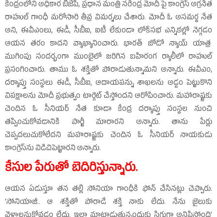
కేంద్రంలోని అధికార బీజేపీ, ప్రధాన మంత్రి నరేంద్ర మోదీ పై కాంగ్రెస్‌ అగ్రనేత
రాహుల్‌ గాంధీ మరోసారి తీవ్ర విమర్శలు చేశారు. మోదీ ఓ అసమర్థ నేత
అని, ఈవీఎంలు, ఈడీ, సీబీఐ, ఐటీ లేకుండా లోక్‌సభ ఎన్నికల్లో నెగ్గడం
ఆయన తరం కాదని వ్యాఖ్యానించారు. భారత్‌ జోడో న్యాయ్‌ యాత్ర
ముగింపు సందర్భంగా ముంబైలో జరిగిన బహిరంగ ర్యాలీలో రాహుల్‌
ప్రసంగించారు. తాము ఓ శక్తితో పోరాడుతున్నామని అన్నారు. ఈవీఎం,
దర్యాప్తు సంస్థలు ఈడీ, సీబీఐ, ఆదాయపన్ను శాఖలను అడ్డం పెట్టుకొని
విపక్షాలను మోదీ ప్రభుత్వం టార్గెట్‌ చేస్తోందని ఆరోపించారు. మహారాష్ట్రకు
చెందిన ఓ సీనియర్‌ నేత కూడా కేంద్ర దర్యాప్తు సంస్థల నుంచి
తప్పించుకోవడానికి పార్టీ మారారని అన్నారు. తాను పేర్లు
చెప్పదలుచుకోలేదని మహరాష్ట్రకు చెందిన ఓ సీనియర్‌ నాయకుడు
కాంగ్రెస్‌ను విడిచిపెట్టారని అన్నారు.
కేసుల పేరుతో బెదిరిస్తున్నారు.
ఆయన ఏడుస్తూ తన తల్లి సోనియా గాంధీకి ఫోన్‌ చేసినట్లు చెప్పారు.
‘సోనియాజీ.. ఆ శక్తితో పోరాడే శక్తి నాకు లేదు. నేను జైలుకు
వెళ్లాలనుకోవడం లేదు. ఇలా మాట్లాడుతున్నందుకు సిగ్గుగా అనిపిస్తోంది’