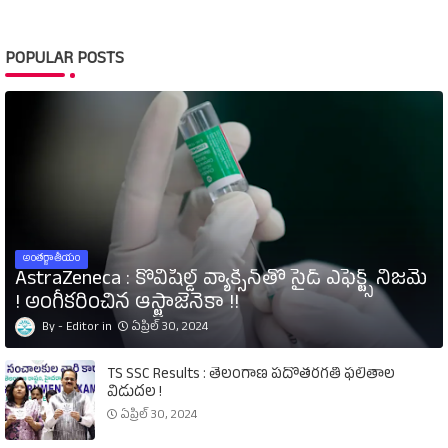
POPULAR POSTS
అంతర్జాతీయం
AstraZeneca : కోవిషీల్డ్‌ వ్యాక్సిన్‌తో సైడ్‌ ఎఫెక్ట్స్‌ నిజమే
! అంగీకరించిన ఆస్ట్రాజెనెకా !!
Editor
ఏప్రిల్ 30, 2024
TS SSC Results : తెలంగాణ పదోతరగతి ఫలితాల
విడుదల !
ఏప్రిల్ 30, 2024