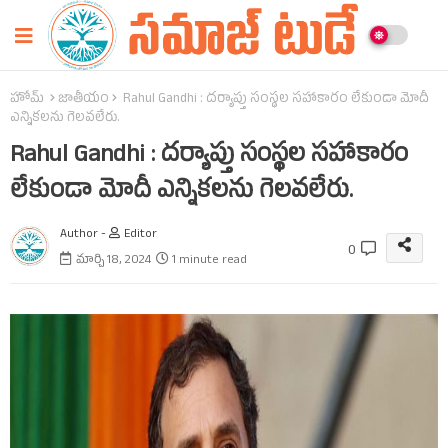
హోమ్
జాతీయం
Rahul Gandhi : దర్యాప్తు సంస్థల సహాకారం లేకుండా మోదీ
ఎన్నికలను గెలవలేరు.
Rahul Gandhi : దర్యాప్తు సంస్థల సహాకారం
లేకుండా మోదీ ఎన్నికలను గెలవలేరు.
Author -
Editor
0
మార్చి 18, 2024
1 minute read