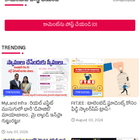
కామెంట్‌ను పోస్ట్ చేయండి
0కామెంట్‌లు
కామెంట్‌ను పోస్ట్ చేయండి (0)
TRENDING
TRENDING
TRENDING
MyLand Infra : రియల్ ఎస్టేట్
FIITJEE : టాలెంటెడ్‌ స్టూడెంట్స్‌ కోసం
ముసుగులో భారీ ‘డిపాజిట్’
ఫిడ్జి స్కాలర్‌షిప్‌ ట్రాప్‌ !
మాయాజాలం.. మై ల్యాండ్ ఇన్‌ఫ్రా
August 03, 2024
గుట్టురట్టు!
July 07, 2026