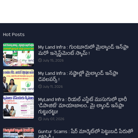
Hot Posts
My Land Infra : గుంటూరులో మైల్యాండ్ ఇన్‌ఫ్రా
మరో ఇన్వెస్ట్‌మెంట్ స్కామ్ !
July 15, 2026
My Land Infra : నష్టాల్లో మైల్యాండ్ ఇన్‌ఫ్రా
డెవలపర్స్ !
July 11, 2026
MyLand Infra : రియల్ ఎస్టేట్ ముసుగులో భారీ
‘డిపాజిట్’ మాయాజాలం.. మై ల్యాండ్ ఇన్‌ఫ్రా
గుట్టురట్టు!
July 07, 2026
Guntur Scams : షేర్ మార్కెట్‌లో పెట్టుబడి పేరుతో