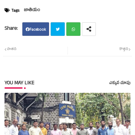
జాతీయం
Tags
Facebook
Twit
Wha
పాతది
కొత్తది
ter
tsap
p
YOU MAY LIKE
ఎక్కువ చూపు