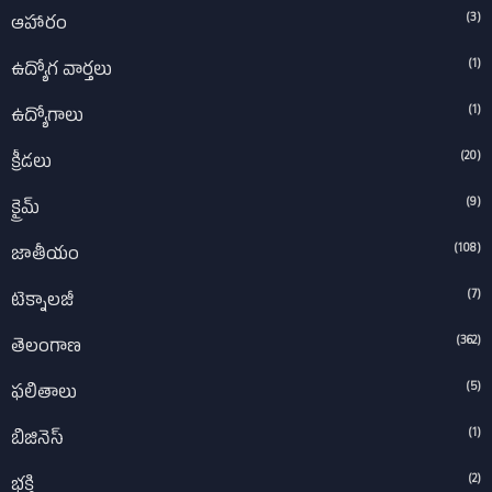
(3)
ఆహారం
(1)
ఉద్యోగ వార్తలు
(1)
ఉద్యోగాలు
(20)
క్రీడలు
(9)
క్రైమ్
(108)
జాతీయం
(7)
టెక్నాలజీ
(362)
తెలంగాణ
(5)
ఫలితాలు
(1)
బిజినెస్
(2)
భక్తి