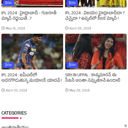
క్రీడలు
క్రీడలు
IPL 2024 : హైద్రాబాద్‌ - గుజరాత్‌
IPL 2024 : విజయం హైద్రాబాద్‌దా ?
మ్యాచ్‌ రద్దయితే...?
చెన్నైదా ? ఉప్పల్‌లో కీలక మ్యాచ్‌ !
May 16, 2024
April 05, 2024
క్రీడలు
క్రీడలు
IPL 2024 : ఐపీఎల్‌లో
SRH IN UPPAL : కావ్యమారన్‌ ఈ
అదరగొడుతున్న మయాంక్‌ యాదవ్‌ !
సీజన్‌ అంతా నవ్వుతూనే ఉండాలి
April 03, 2024
May 28, 2024
CATEGORIES
11