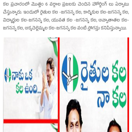
కల ప్రచారంలో మొత్తం 6 వర్గాల ప్రజలకు చెందిన హోర్డింగ్‌ లు ఏర్పాటు
చేస్తున్నారు. ఇందులో రైతుల కల -జగనన్న కల, కార్మికుల కల-జగనన్న కల,
విద్యార్ధుల కల-జగనన్న కల, యువత కల -జగనన్న కల, అవ్వాతాతల కల-
జగనన్న కల, అక్కచెల్లెమ్మల కల-జగనన్న కల వంటి స్లోగన్లు కనిపిస్తున్నాయి.