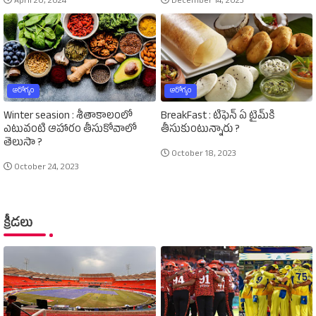
April 20, 2024
December 14, 2023
ఆరోగ్యం
ఆరోగ్యం
Winter seasion : శీతాకాలంలో
BreakFast : టిఫెన్‌ ఏ టైమ్‌కి
ఎటువంటి ఆహారం తీసుకోవాలో
తీసుకుంటున్నారు ?
తెలుసా ?
October 18, 2023
October 24, 2023
క్రీడలు