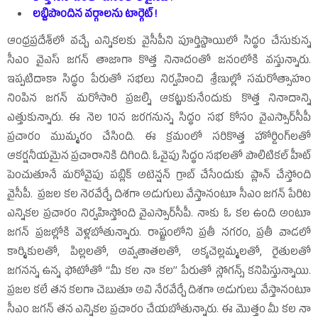
లబ్దిపొందిన వర్గాలను టార్గెట్‌ !
ఆంధ్రప్రదేశ్‌లో వచ్చే ఎన్నికలకు వైసీపీని పూర్తిస్దాయిలో సిద్ధం చేసుకున్న
సీఎం వైఎస్‌ జగన్‌ తాజాగా కొత్త నినాదంతో జనంలోకి వస్తున్నారు.
ఇప్పటిదాకా సిద్ధం పేరుతో సభలు నిర్వహించి శ్రేణుల్లో సమరోత్సాహం
నింపిన జగన్‌ మరోసారి ప్రజల్ని ఆకట్టుకునేందుకు కొత్త నినాదాన్ని
ఎత్తుకున్నారు. ఈ నెల 10న జరగనున్న సిద్ధం సభ కోసం వైఎస్సార్‌సీపీ
ప్రచారం ముమ్మరం చేసింది. ఈ క్రమంలో సరికొత్త హోర్డింగ్‌లతో
ఆకర్షనీయమైన ప్రచారానికి దిగింది. ఓవైపు సిద్ధం సభలతో పొలిటికల్‌ హీట్‌
పెంచుతూనే మరోవైపు పబ్లిక్‌ అటెన్షన్‌ గ్రాబ్‌ చేసేందుకు ప్లాన్‌ చేస్తోంది
వైసీపీ. ప్రజల కల నెరవేర్చే దిశగా అడుగులు వేస్తానంటూ సీఎం జగన్‌ పేరిట
ఎన్నికల ప్రచారం నిర్వహిస్తోంది వైఎస్సార్‌సీపీ. నాకు ఓ కల ఉంది అంటూ
జగన్‌ ప్రజల్లోకి వెళ్లబోతున్నారు. రాష్ట్రంలోని ప్రతీ నగరం, ప్రతీ వాడలో
కార్మికులతో, పిల్లలతో, అవ్వతాతలతో, అక్కచెల్లమ్మలతో, రైతులతో
జగనన్న ఉన్న ఫోటోతో ‘‘మీ కల నా కల’’ పేరుతో స్లోగన్స్‌ కనిపిస్తున్నాయి.
ప్రజల కలే తన కలగా చెబుతూ అవి నేరవేర్చే దిశగా అడుగులు వేస్తానంటూ
సీఎం జగన్‌ తన ఎన్నికల ప్రచారం చేయబోతున్నారు. ఈ మొత్తం మీ కల నా