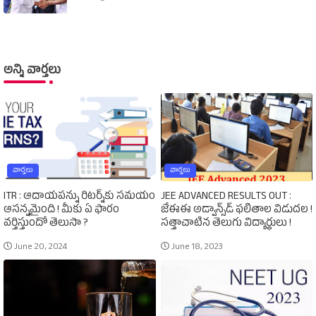
అన్ని వార్తలు
వార్తలు
వార్తలు
ITR : ఆదాయపన్ను రిటర్న్‌కు సమయం
JEE ADVANCED RESULTS OUT :
ఆసన్నమైంది ! మీకు ఏ ఫారం
జేఈఈ అడ్వాన్స్‌డ్‌ ఫలితాల విడుదల !
వర్తిస్తుందో తెలుసా ?
సత్తాచాటిన తెలుగు విద్యార్థులు !
June 20, 2024
June 18, 2023