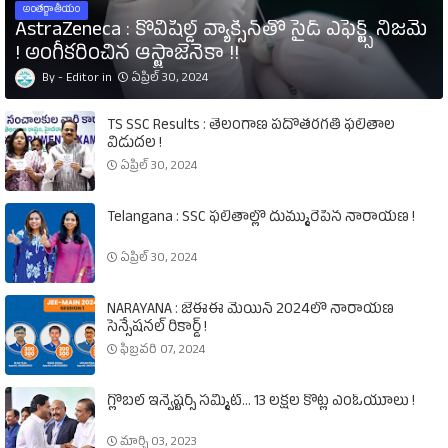
అంతర్జాతీయం
AstraZeneca : కోవిషీల్డ్‌ వ్యాక్సిన్‌తో సైడ్‌ ఎఫెక్ట్స్‌ నిజమే
! అంగీకరించిన ఆస్ట్రాజెనెకా !!
Editor
ఏప్రిల్ 30, 2024
TS SSC Results : తెలంగాణ పదోతరగతి ఫలితాల
విడుదల !
ఏప్రిల్ 30, 2024
Telangana : SSC ఫలితాల్లో దుమ్మురేపిన నారాయణ !
ఏప్రిల్ 30, 2024
NARAYANA : జేఈఈ మెయిన్‌ 2024లో నారాయణ
సెన్సేషనల్‌ రికార్డ్‌ !
ఫిబ్రవరి 07, 2024
గ్లోబల్‌ ఇన్వెష్టర్స్‌ సమ్మిట్‌... 13 లక్షల కోట్ల ఎంఓయూలు !
మార్చి 03, 2023