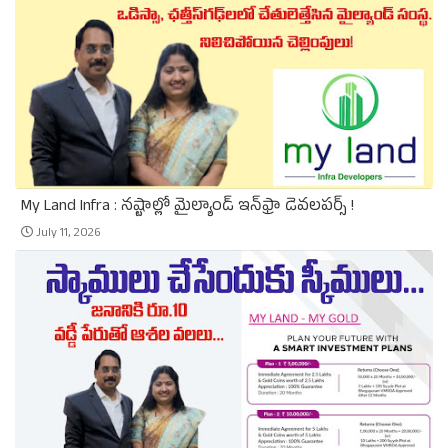
My Land Infra : నష్టాల్లో మైల్యాండ్ ఇన్‌ఫ్రా డెవలపర్స్ !
July 11, 2026