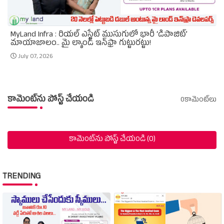
MyLand Infra : రియల్ ఎస్టేట్ ముసుగులో భారీ ‘డిపాజిట్’
మాయాజాలం.. మై ల్యాండ్ ఇన్‌ఫ్రా గుట్టురట్టు!
July 07, 2026
కామెంట్‌ను పోస్ట్ చేయండి
0కామెంట్‌లు
కామెంట్‌ను పోస్ట్ చేయండి (0)
TRENDING