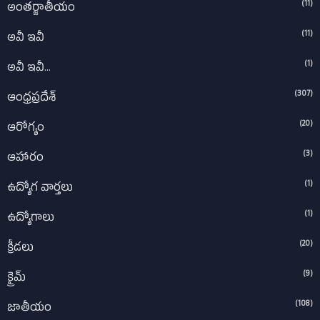
(11)
అంతర్జాతీయం
(11)
అవీ ఇవీ
(1)
అవీ ఇవీ...
(307)
ఆంధ్రప్రదేశ్‌
(20)
ఆరోగ్యం
(3)
ఆహారం
(1)
ఉద్యోగ వార్తలు
(1)
ఉద్యోగాలు
(20)
క్రీడలు
(9)
క్రైమ్
(108)
జాతీయం