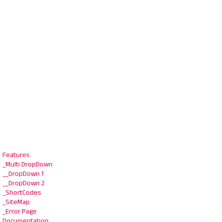
Features
_Multi DropDown
__DropDown 1
__DropDown 2
_ShortCodes
_SiteMap
_Error Page
Documentation