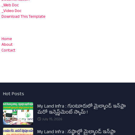
_Web Doc
_Video Doc
Download This Template
Home
About
Contact
Hot Posts
My Land Infra : గుంటూరులో మైల్యాండ్ ఇన్‌ఫ్రా
మరో ఇన్వెస్ట్‌మెంట్ స్కామ్ !
July 15, 2026
My Land Infra : నష్టాల్లో మైల్యాండ్ ఇన్‌ఫ్రా