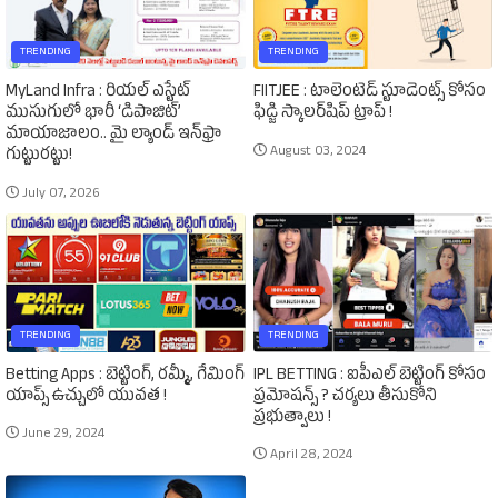
TRENDING
TRENDING
MyLand Infra : రియల్ ఎస్టేట్
FIITJEE : టాలెంటెడ్‌ స్టూడెంట్స్‌ కోసం
ముసుగులో భారీ ‘డిపాజిట్’
ఫిడ్జి స్కాలర్‌షిప్‌ ట్రాప్‌ !
మాయాజాలం.. మై ల్యాండ్ ఇన్‌ఫ్రా
August 03, 2024
గుట్టురట్టు!
July 07, 2026
TRENDING
TRENDING
Betting Apps : బెట్టింగ్‌, రమ్మీ, గేమింగ్‌
IPL BETTING : ఐపీఎల్‌ బెట్టింగ్‌ కోసం
యాప్స్‌ ఉచ్చులో యువత !
ప్రమోషన్స్‌ ? చర్యలు తీసుకోని
ప్రభుత్వాలు !
June 29, 2024
April 28, 2024