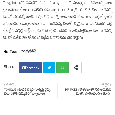
విద్యారంగంలో చేపట్టిన పెను మార్పులు, అవి విద్యార్ధుల జీవితాల్ని ఎలా
ప్రభావితం చేశాయో వివరించనున్నారు. ఆ తర్వాత యువత కల - జగనన్న
కలలో నిరుద్యోగులకు కల్పించిన ఉద్యోగాలు, ఇతర సాయాలు గుర్తుచేస్తారు.
అనంతరం అవ్వాతాతల కల - జగనన్న కలలో వృద్ధులకు ఇంటింటికీ వెళ్లి
చేపట్టిన పెన్షన్ల చెల్లింపును వివరిస్తారు. చివరిగా అక్కచెల్లెమ్మల కల - జగనన్న
కలలో మహిళల కోసం చేపట్టిన పథకాలను వివరిస్తారు.
ఆంధ్రప్రదేశ్‌
Tags
Facebook
Twit
Wha
పాతది
కొత్తది
TONIQUE : టానిక్‌ లిక్కర్‌ గ్రూప్స్‌పై రైడ్స్‌...
PM MODI : కోల్‌కతాలో నీటి అడుగున
ter
tsap
వెలుగులోకి దిమ్మతిరిగే వాస్తవాలు
మెట్రో...ప్రారంభించిన మోదీ !
p