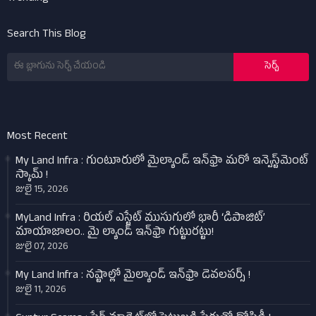
Search This Blog
Most Recent
My Land Infra : గుంటూరులో మైల్యాండ్ ఇన్‌ఫ్రా మరో ఇన్వెస్ట్‌మెంట్
స్కామ్ !
జులై 15, 2026
MyLand Infra : రియల్ ఎస్టేట్ ముసుగులో భారీ ‘డిపాజిట్’
మాయాజాలం.. మై ల్యాండ్ ఇన్‌ఫ్రా గుట్టురట్టు!
జులై 07, 2026
My Land Infra : నష్టాల్లో మైల్యాండ్ ఇన్‌ఫ్రా డెవలపర్స్ !
జులై 11, 2026