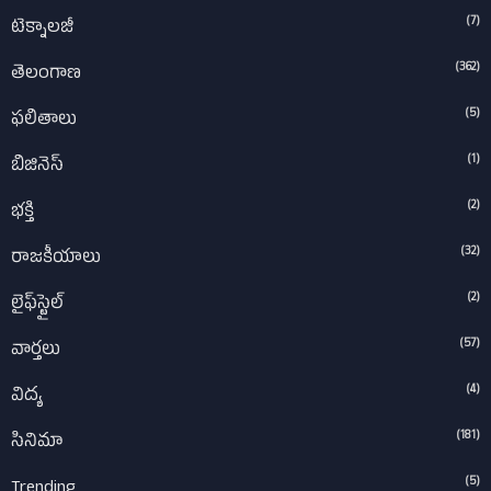
(7)
టెక్నాలజీ
(362)
తెలంగాణ
(5)
ఫలితాలు
(1)
బిజినెస్
(2)
భక్తి
(32)
రాజకీయాలు
(2)
లైఫ్‌స్టైల్‌
(57)
వార్తలు
(4)
విద్య
(181)
సినిమా
(5)
Trending