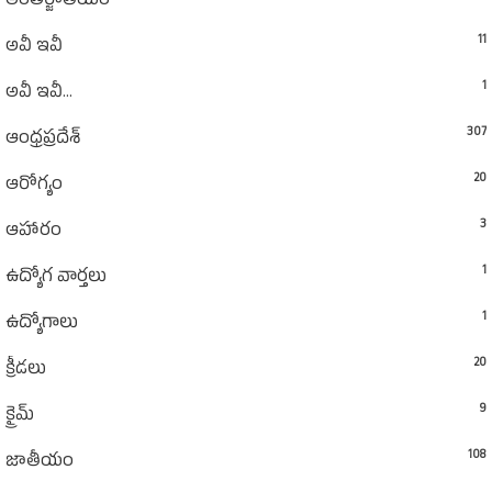
అంతర్జాతీయం
11
అవీ ఇవీ
1
అవీ ఇవీ...
307
ఆంధ్రప్రదేశ్‌
20
ఆరోగ్యం
3
ఆహారం
1
ఉద్యోగ వార్తలు
1
ఉద్యోగాలు
20
క్రీడలు
9
క్రైమ్
108
జాతీయం