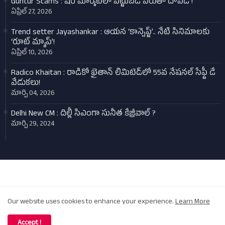
Guntur Scams : షేర్ మార్కెట్‌లో పెట్టుబడి పేరుతో దోపిడీ !
ఏప్రిల్ 27, 2026
Trend setter Jayashankar : ఆయన ‘కాన్సెప్ట్’.. నేటి సినిమాలకు
‘రూట్ మ్యాప్’!
ఏప్రిల్ 10, 2026
Radico Khaitan : రాడికో ఖైతాన్ లిమిటెడ్‌లో 55వ నేషనల్ సేఫ్టీ డే
వేడుకలు!
మార్చి 04, 2026
Delhi New CM : దిల్లీ సిఎంగా సునీత కేజ్రీవాల్‌ ?
మార్చి 29, 2024
Design by -
Blogger Templates
| Distributed by
Kalyan Manideep
Home
About
Contact us
Privacy Policy
Our website uses cookies to enhance your experience.
Learn More
Copyright (c) 2022 - All Right Reserved -
Samaj Today
| Developed
and Created by
Kalyan Manideep
Accept !