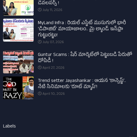
డెవలపర్స్ !
July 11, 2026
MyLand Infra : రియల్ ఎస్టేట్ ముసుగులో భారీ
‘డిపాజిట్’ మాయాజాలం.. మై ల్యాండ్ ఇన్‌ఫ్రా
గుట్టురట్టు!
July 07, 2026
Guntur Scams : షేర్ మార్కెట్‌లో పెట్టుబడి పేరుతో
దోపిడీ !
April 27, 2026
Trend setter Jayashankar : ఆయన ‘కాన్సెప్ట్’..
నేటి సినిమాలకు ‘రూట్ మ్యాప్’!
April 10, 2026
Labels