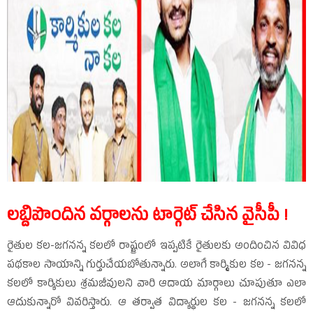
లబ్దిపొందిన వర్గాలను టార్గెట్‌ చేసిన వైసీపీ !
రైతుల కల-జగనన్న కలలో రాష్ట్రంలో ఇప్పటికే రైతులకు అందించిన వివిధ
పథకాల సాయాన్ని గుర్తుచేయబోతున్నారు. అలాగే కార్మికుల కల - జగనన్న
కలలో కార్యికులు శ్రమజీవులని వారి ఆదాయ మార్గాలు చూపుతూ ఎలా
ఆదుకున్నారో వివరిస్తారు. ఆ తర్వాత విద్యార్ధుల కల - జగనన్న కలలో