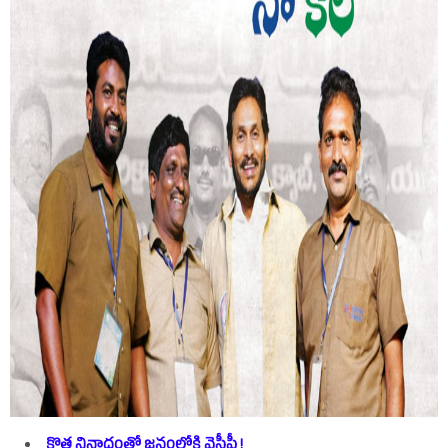
కొత్త నినాదంతో జనంలోకి వైసీపీ !