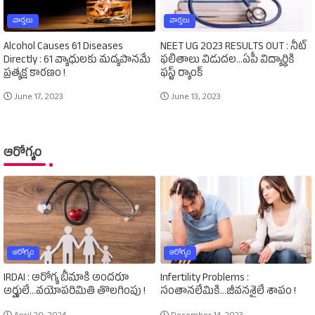
వార్తలు
వార్తలు
Alcohol Causes 61 Diseases
NEET UG 2023 RESULTS OUT : నీట్‌
Directly : 61 వ్యాధులకు మద్యపానమే
ఫలితాలు విడుదల...ఏపీ విద్యార్థికి
ప్రత్యక్ష కారణం !
ఫస్ట్‌ ర్యాంక్‌
June 17, 2023
June 13, 2023
ఆరోగ్యం
ఆరోగ్యం
ఆరోగ్యం
IRDAI : ఆరోగ్య బీమాకి అందరూ
Infertility Problems :
అర్హులే...వయోపరిమితి తొలగింపు !
సంతానలేమికి...జీవనశైలే శాపం !