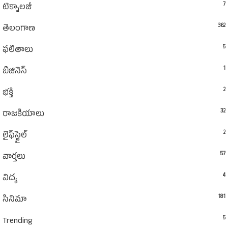
7
టెక్నాలజీ
362
తెలంగాణ
5
ఫలితాలు
1
బిజినెస్
2
భక్తి
32
రాజకీయాలు
2
లైఫ్‌స్టైల్‌
57
వార్తలు
4
విద్య
181
సినిమా
5
Trending