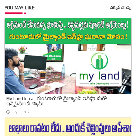
YOU MAY LIKE
ఎక్కువ చూపు
My Land Infra : గుంటూరులో మైల్యాండ్ ఇన్‌ఫ్రా మరో
ఇన్వెస్ట్‌మెంట్ స్కామ్ !
July 15, 2026