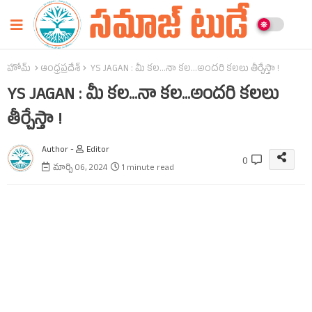
హోమ్
ఆంధ్రప్రదేశ్‌
YS JAGAN : మీ కల...నా కల...అందరి కలలు తీర్చేస్తా !
YS JAGAN : మీ కల...నా కల...అందరి కలలు
తీర్చేస్తా !
Author -
Editor
0
మార్చి 06, 2024
1 minute read