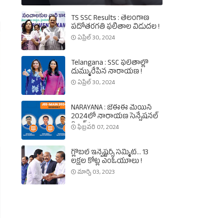
TS SSC Results : తెలంగాణ
పదోతరగతి ఫలితాల విడుదల !
ఏప్రిల్ 30, 2024
Telangana : SSC ఫలితాల్లో
దుమ్మురేపిన నారాయణ !
ఏప్రిల్ 30, 2024
NARAYANA : జేఈఈ మెయిన్‌
2024లో నారాయణ సెన్సేషనల్‌
రికార్డ్‌ !
ఫిబ్రవరి 07, 2024
గ్లోబల్‌ ఇన్వెష్టర్స్‌ సమ్మిట్‌... 13
లక్షల కోట్ల ఎంఓయూలు !
మార్చి 03, 2023