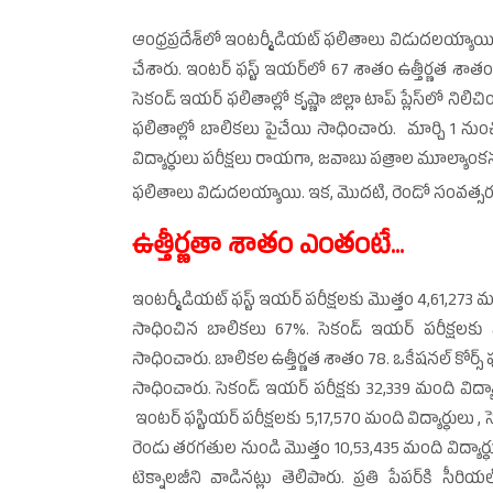
ఆంధ్రప్ర
దేశ్‌లో ఇంటర్మీడియట్‌ ఫలితాలు విడుదలయ్యాయి. 
చేశారు. ఇంటర్‌ ఫస్ట్‌ ఇయర్‌లో 67 శాతం ఉత్తీర్ణత శాతం 
సెకండ్‌ ఇయర్‌ ఫలితాల్లో కృష్ణా జిల్లా టాప్‌ ప్లేస్‌లో ని
ఫలితాల్లో బాలికలు పైచేయి సాధించారు. మార్చి 1 నుం
విద్యార్థులు పరీక్షలు రాయగా, జవాబు పత్రాల మూల్యాంకనం ఏప
ఫలితాలు విడుదలయ్యాయి. ఇక, మొదటి, రెండో సంవత్
ఉత్తీర్ణతా శాతం ఎంతంటే...
ఇంటర్మీడియట్‌ ఫస్ట్‌ ఇయర్‌ పరీక్షలకు మొత్తం 4,61,273 మం
సాధించిన బాలికలు 67%. సెకండ్‌ ఇయర్‌ పరీక్షలకు మ
సాధించారు. బాలికల ఉత్తీర్ణత శాతం 78. ఒకేషనల్‌ కోర్స్‌ ఫ
సాధించారు. సెకండ్‌ ఇయర్‌ పరీక్షకు 32,339 మంది విద్య
ఇంటర్‌ ఫస్టియర్‌ పరీక్షలకు 5,17,570 మంది విద్యార్థులు
రెండు తరగతుల నుండి మొత్తం 10,53,435 మంది విద్యార్థుల
టెక్నాలజీని వాడినట్లు తెలిపారు. ప్రతి పేపర్‌కి సీరి