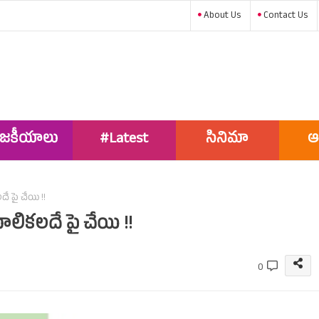
About Us
Contact Us
ాజకీయాలు
#Latest
సినిమా
ఆ
News
 పై చేయి !!
లికలదే పై చేయి !!
0