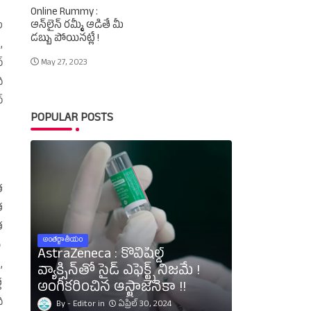
Online Rummy :
ఆన్‌లైన్‌ రమ్మీ ఆడితే మీ
ల
డబ్బు పోయినట్లే !
,
‌
May 27, 2023
ి
‌
POPULAR POSTS
త
త
త
అంతర్జాతీయం
ా
AstraZeneca : కోవిషీల్డ్‌
,
వ్యాక్సిన్‌తో సైడ్‌ ఎఫెక్ట్స్‌ నిజమే !
త
అంగీకరించిన ఆస్ట్రాజెనెకా !!
ి
Editor
ఏప్రిల్ 30, 2024