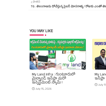
పాతది
TG : తెలంగాణను దోచేస్తున్న సైబర్‌ మోసగాళ్ళు ! రోజుకు ఎంతో తె
YOU MAY LIKE
My Land Infra : గుంటూరులో
My Land
మైల్యాండ్ ఇన్‌ఫ్రా మరో
ఇన్‌ఫ్రా
ఇన్వెస్ట్‌మెంట్ స్కామ్ !
July 1
July 15, 2026