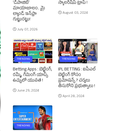
‘డిపాజిట్’
స్కాలర్‌షిప్‌ ట్రాప్‌ !
మాయాజాలం.. మై
August 03, 2024
ల్యాండ్ ఇన్‌ఫ్రా
గుట్టురట్టు!
July 07, 2026
TRENDING
TRENDING
Betting Apps : బెట్టింగ్‌,
IPL BETTING : ఐపీఎల్‌
రమ్మీ, గేమింగ్‌ యాప్స్‌
బెట్టింగ్‌ కోసం
ఉచ్చులో యువత !
ప్రమోషన్స్‌ ? చర్యలు
తీసుకోని ప్రభుత్వాలు !
June 29, 2024
April 28, 2024
TRENDING