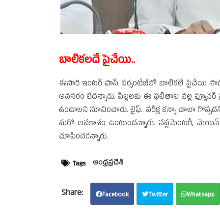
బాలికలదే పైచేయి..
ఈసారి ఇంటర్‌ పాస్‌ పర్సంటేజ్‌లో బాలికలే పైచేయి సాధి
అవసరం లేదన్నారు. పిల్లలకు ఈ ఫలితాల వల్ల ఫ్యూచర్‌ ప
ఉండాలని సూచించారు. లైఫ్‌.. పరీక్ష కన్నా చాలా గొప్పదన
మరో అవకాశం ఉంటుందన్నారు. సప్లమెంటరీ, మెయిన్‌ ఎ
చూపించరన్నారు.
ఆంధ్రప్రదేశ్‌
Tags
Facebook
Twitter
Whatsapp