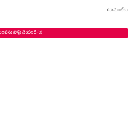
0కామెంట్‌లు
ంట్‌ను పోస్ట్ చేయండి (0)