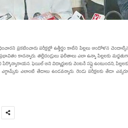
ంచారని ప్రకటించారు పరీక్షల్లో ఉత్తీర్ణం కాలేని పిల్లలు ఆందోళన చెందాల్సి
్రభావితం కాదన్నారు. తల్లిదండ్రులు ఫలితాలు ఎలా ఉన్నా పిల్లలకు మద్దతుగ
ి పేర్కొన్నారాయన. ఫెయిల్‌ అని విద్యార్థులకు వెంటనే సప్లై ఉంటుందని, పిల్లలక
గ్జామ్స్‌కు ఎలాంటి తేడాలు ఉండవన్నారు. రెండు పరీక్షలకు తేడా ఎవ్వర