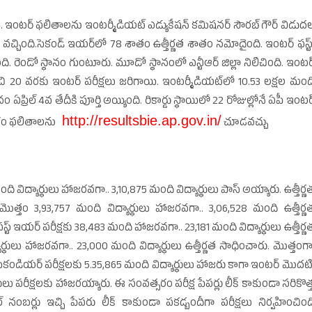
ఇంటర్‌ ఫలితాలను ఇంటర్మీడియట్‌ ఎడ్యుకేషన్‌ కమిషనర్‌ సౌరబ్‌ గౌర్‌ విడుద
వచ్చింది.సెకండ్‌ ఇయర్‌లో 78 శాతం ఉత్తీర్ణత శాతం నమోదైంది. ఇంటర్‌ ఫస్ట్‌
లిచింది. రెండో స్థానం గుంటూరు. మూడో స్థానంలో ఎన్టీఆర్‌ జిల్లా నిలిచింది. ఇంటర్
చి 20 వరకు ఇంటర్‌ పరీక్షలు జరిగాయి. ఇంటర్మీడియట్‌లో 10.53 లక్షల మంద
్రిల్‌ 4వ తేదీకి పూర్తి అయ్యింది. రికార్డు స్థాయిలో 22 రోజుల్లోనే ఏపీ ఇంటర్
http://resultsbie.ap.gov.in/
సరం ఫలితాలను
చూడవచ్చు
ది విద్యార్థులు హాజరవగా.. 3,10,875 మంది విద్యార్థులు పాస్‌ అయ్యారు. ఉత్తీర్ణ
ొత్తం 3,93,757 మంది విద్యార్థులు హాజరవగా.. 3,06,528 మంది ఉత్తీర్ణ
స్ట్‌ ఇయర్‌ పరీక్షకు 38,483 మంది హాజరవగా.. 23,181 మంది విద్యార్థులు ఉత్తీర్ణ
ార్థులు హాజరవగా.. 23,000 మంది విద్యార్థులు ఉత్తీర్ణత సాధించారు. మొత్తంగ
 , సెకండియర్‌ పరీక్షలకు 5.35,865 మంది విద్యార్థులు హాజరు కాగా ఇంటర్‌ మొదటి
ు పరీక్షలకు హాజరయ్యారు. ఈ సంవత్సరం పరీక్ష పేపర్లు లీక్‌ కాకుండా సరికొత్
యల్‌ నంబర్లు ఇచ్చి పేపరు లీక్‌ కాకుండా పకడ్బందీగా పరీక్షలు నిర్వహించింద