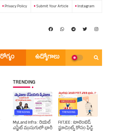
Privacy Policy
Submit Your Article
Instagram
రోగ్యం
ఉద్యోగాలు
అన్ని వార్తలు
TRENDING
TRENDING
TRENDING
MyLand Infra : రియల్
FIITJEE : టాలెంటెడ్‌
ఎస్టేట్ ముసుగులో భారీ
స్టూడెంట్స్‌ కోసం ఫిడ్జి