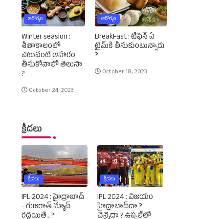
ఆరోగ్యం
ఆరోగ్యం
Winter seasion :
BreakFast : టిఫెన్‌ ఏ
శీతాకాలంలో
టైమ్‌కి తీసుకుంటున్నారు
ఎటువంటి ఆహారం
?
తీసుకోవాలో తెలుసా
October 18, 2023
?
October 24, 2023
క్రీడలు
క్రీడలు
క్రీడలు
IPL 2024 : హైద్రాబాద్‌
IPL 2024 : విజయం
- గుజరాత్‌ మ్యాచ్‌
హైద్రాబాద్‌దా ?
రద్దయితే...?
చెన్నైదా ? ఉప్పల్‌లో