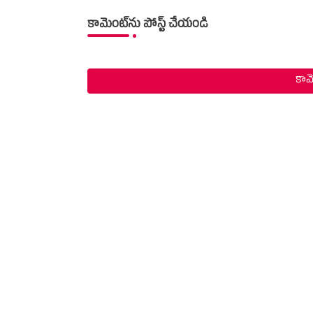
కామెంట్‌ను పోస్ట్ చేయండి
కామె