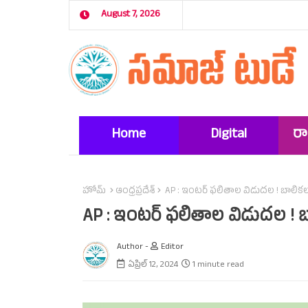
August 7, 2026
Home
Digital
ర
Marketing
హోమ్
ఆంధ్రప్రదేశ్‌
AP : ఇంటర్‌ ఫలితాల విడుదల ! బాలికలదే
AP : ఇంటర్‌ ఫలితాల విడుదల ! బా
Author -
Editor
ఏప్రిల్ 12, 2024
1 minute read