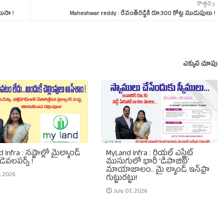
కొత్తది
లుసా !
Maheshwar reddy : రేవంత్‌రెడ్డికి రూ.300 కోట్ల ముడుపులు !
ఎక్కువ చూపు
 Infra : నష్టాల్లో మైల్యాండ్
MyLand Infra : రియల్ ఎస్టేట్
 డెవలపర్స్ !
ముసుగులో భారీ ‘డిపాజిట్’
మాయాజాలం.. మై ల్యాండ్ ఇన్‌ఫ్రా
1, 2026
గుట్టురట్టు!
July 07, 2026