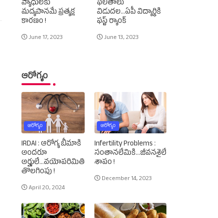
వ్యాధులకు
ఫలితాలు
మద్యపానమే ప్రత్యక్ష
విడుదల...ఏపీ విద్యార్థికి
కారణం !
ఫస్ట్‌ ర్యాంక్‌
June 17, 2023
June 13, 2023
ఆరోగ్యం
ఆరోగ్యం
ఆరోగ్యం
IRDAI : ఆరోగ్య బీమాకి
Infertility Problems :
అందరూ
సంతానలేమికి...జీవనశైలే
అర్హులే...వయోపరిమితి
శాపం !
తొలగింపు !
December 14, 2023
April 20, 2024