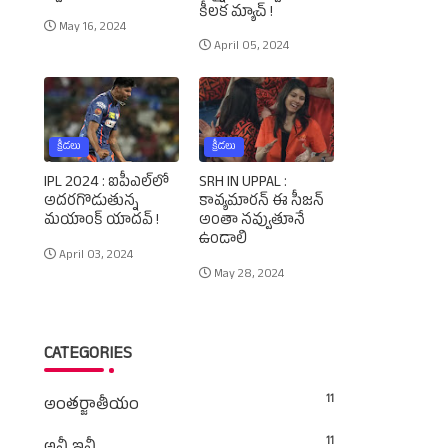
కీలక మ్యాచ్‌ !
May 16, 2024
April 05, 2024
క్రీడలు
క్రీడలు
IPL 2024 : ఐపీఎల్‌లో
SRH IN UPPAL :
అదరగొడుతున్న
కావ్యమారన్‌ ఈ సీజన్‌
మయాంక్‌ యాదవ్‌ !
అంతా నవ్వుతూనే
ఉండాలి
April 03, 2024
May 28, 2024
CATEGORIES
11
అంతర్జాతీయం
11