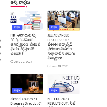
అన్ని వార్తలు
వార్తలు
వార్తలు
ITR : ఆదాయపన్ను
JEE ADVANCED
రిటర్న్‌కు సమయం
RESULTS OUT :
న
ఆసన్నమైంది ! మీకు ఏ
జేఈఈ అడ్వాన్స్‌డ్‌
ా
ఫారం వర్తిస్తుందో
ఫలితాల విడుదల !
ు
తెలుసా ?
సత్తాచాటిన తెలుగు
విద్యార్థులు !
ూ
June 20, 2024
June 18, 2023
వార్తలు
వార్తలు
Alcohol Causes 61
NEET UG 2023
Diseases Directly : 61
RESULTS OUT : నీట్‌