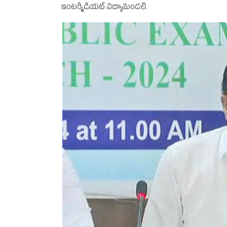
ఇంటర్మీడియట్‌ విద్యామండలి.