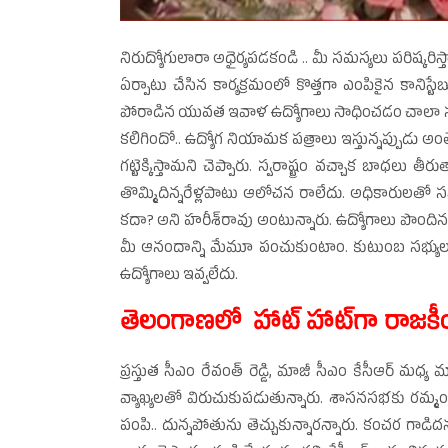
నిరుద్యోగులారా అధైర్యపడకండి .. మీ సమస్యలు పరిష్కరిస్
ఏర్పాటు చేసిన కార్యక్రమంలో కొత్తగా ఎంపికైన కాని
పోరాడిన యువత ఇవాళ ఉద్యోగాలు సాధించడం చాలా స
కలిగిందో.. ఉద్యోగ నియామక పత్రాలు ఇస్తున్నప్పుడు అ
గట్టెక్కిస్తామని చెప్పారు. స్వరాష్ట్రం వచ్చాక బాధలు 
తొమ్మిదిన్నరేళ్లపాటు ఆలోచన రాలేదు. అధికారులతో స
కదా? అని హరీశ్‌రావు అంటున్నారు. ఉద్యోగాలు పొందిన
మీ ఆనందాన్ని మేమూ పంచుకుంటాం. కుటుంబ సభ్యులకే 
ఉద్యోగాలు ఇవ్వలేదు.
తెలంగాణలో హాట్‌ హాట్‌గా రాజ
ప్రస్తుత సీఎం రేవంత్‌ రెడ్డి, మాజీ సీఎం కేసీఆర్‌ మధ
వ్యాఖ్యలతో విరుచుకుపడుతున్నారు. శాసనసభకు రమ్మంటే కే
పంపి.. దున్నపోతును తెచ్చుకున్నారన్నారు. కంచర గాడిదను