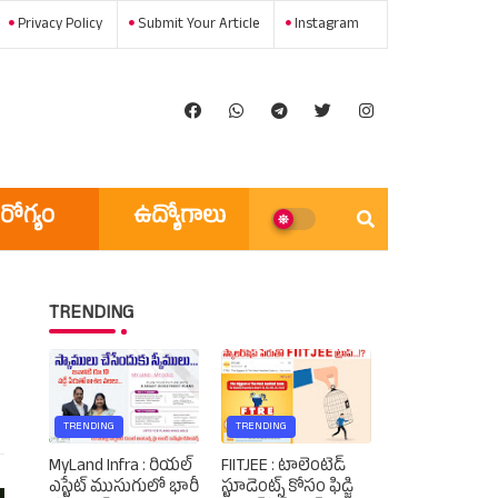
Privacy Policy
Submit Your Article
Instagram
రోగ్యం
ఉద్యోగాలు
అన్ని వార్తలు
TRENDING
TRENDING
TRENDING
MyLand Infra : రియల్
FIITJEE : టాలెంటెడ్‌
ఎస్టేట్ ముసుగులో భారీ
స్టూడెంట్స్‌ కోసం ఫిడ్జి