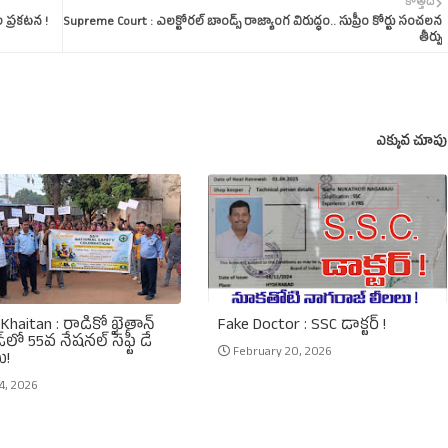
కొత్తది
 ప్రకటన !
Supreme Court : ఎలక్టోరల్‌ బాండ్స్‌ రాజ్యాంగ విరుద్ధం.. సుప్రీం కోర్టు సంచలన
తీర్పు
ఎక్కువ చూపు
Khaitan : రాడికో ఖైతాన్
Fake Doctor : SSC డాక్టర్ !
్‌లో 55వ నేషనల్ సేఫ్టీ డే
February 20, 2026
ు!
4, 2026