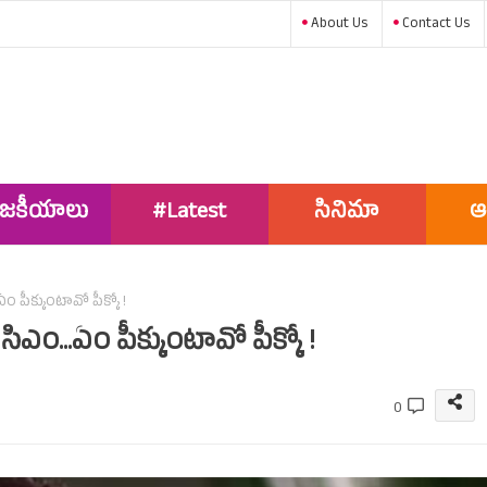
About Us
Contact Us
ాజకీయాలు
#Latest
సినిమా
ఆ
News
ం పీక్కుంటావో పీక్కో !
సిఎం...ఏం పీక్కుంటావో పీక్కో !
0