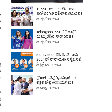
ా
.
TS SSC Results : తెలంగాణ
పదోతరగతి ఫలితాల విడుదల !
ు
ఏప్రిల్ 30, 2024
ు
ే
Telangana : SSC ఫలితాల్లో
దుమ్మురేపిన నారాయణ !
ఏప్రిల్ 30, 2024
NARAYANA : జేఈఈ మెయిన్‌
ం
2024లో నారాయణ సెన్సేషనల్‌
రికార్డ్‌ !
ీ
ఫిబ్రవరి 07, 2024
ం
గ్లోబల్‌ ఇన్వెష్టర్స్‌ సమ్మిట్‌... 13
ా
లక్షల కోట్ల ఎంఓయూలు !
.
మార్చి 03, 2023
ి
ి
ే