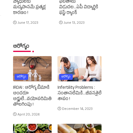
వ్యాధులకు
ఫలితాలు
మద్యపానమే ప్రత్యక్ష
విడుదల...ఏపీ విద్యార్థికి
కారణం !
ఫస్ట్‌ ర్యాంక్‌
June 17, 2023
June 13, 2023
ఆరోగ్యం
ఆరోగ్యం
ఆరోగ్యం
IRDAI : ఆరోగ్య బీమాకి
Infertility Problems :
అందరూ
సంతానలేమికి...జీవనశైలే
అర్హులే...వయోపరిమితి
శాపం !
తొలగింపు !
December 14, 2023
April 20, 2024