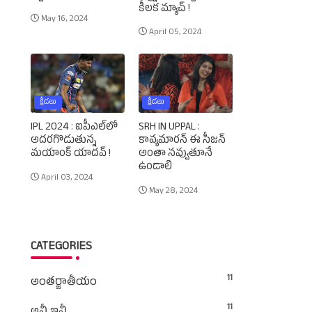
కీలక మ్యాచ్‌ !
May 16, 2024
April 05, 2024
క్రీడలు
క్రీడలు
IPL 2024 : ఐపీఎల్‌లో
SRH IN UPPAL :
అదరగొడుతున్న
కావ్యమారన్‌ ఈ సీజన్‌
మయాంక్‌ యాదవ్‌ !
అంతా నవ్వుతూనే
ఉండాలి
April 03, 2024
May 28, 2024
CATEGORIES
11
అంతర్జాతీయం
11