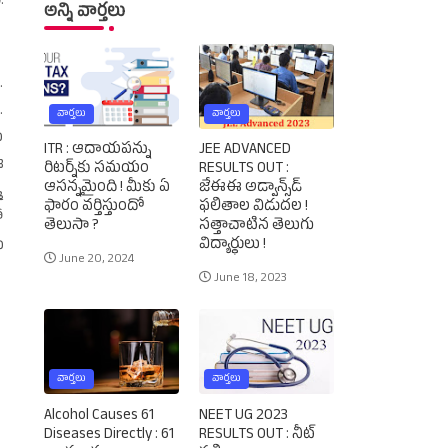
.
అన్ని వార్తలు
.
.
వార్తలు
వార్తలు
ు
ITR : ఆదాయపన్ను
JEE ADVANCED
ఈ
రిటర్న్‌కు సమయం
RESULTS OUT :
ఆసన్నమైంది ! మీకు ఏ
జేఈఈ అడ్వాన్స్‌డ్‌
మ
ఫారం వర్తిస్తుందో
ఫలితాల విడుదల !
ో
తెలుసా ?
సత్తాచాటిన తెలుగు
విద్యార్థులు !
ు
June 20, 2024
June 18, 2023
వార్తలు
వార్తలు
Alcohol Causes 61
NEET UG 2023
Diseases Directly : 61
RESULTS OUT : నీట్‌