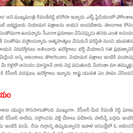
తాం’ అని ముఖ్యమంత్రి రేవంత్‌రెడ్డి భరోసా ఇచ్చారు. ఎల్బీ స్టేడియంలో హోంశా
స్టేబుల్‌ అభ్యర్థులకు నియామక పత్రాలను ఆయన అందజేశారు. తెలంగాణ కోస
ంతోషంగా ఉందన్నారు. సీఎంగా ప్రమాణం చేసినప్పుడు తనకు ఎంత ఆనంద
ంతే సంతోషం వస్తోందన్నారు. ఆత్మహత్యలు చేసుకునే పరిస్థితి నుంచి యువతన
తీరుతాయని నిరుద్యోగులు ఆశించారు. ఉద్యోగాలు భర్తీ చేయాలని గత ప్రభుత్వానిక
మీక్షించి అన్ని ఆటంకాలు తొలగించాం. నియామక పత్రాలు ఇంటికే పంపొచ్చ
 మీ కళ్లలో ఆనందం చూస్తూనే నాకు నిద్ర పడుతుంది. మీరంతా మా తమ్ముళ్లు.
కేసీఆర్‌ పదవులు, ఉద్యోగాలు ఇచ్చారు. రాష్ట్ర యువత ఏం పాపం చేసిందన
కీయం
్య మాటల యుద్ధం కొనసాగుతోంది. ముఖ్యంగా.. కేసీఆర్‌ మీద రేవంత్‌ రెడ్డి ఘాట
సీఆర్‌ రాలేదు. నల్గొండకు వెళ్లి బీరాలు పలికారు. పాలిచ్చే బర్రెను ఇంటిక
 ఇంటికి పంపి.. రేసు గుర్రాన్ని తెచ్చుకున్నారని ఇవాళ అసెంబ్లీలో ఓ అటెండర్