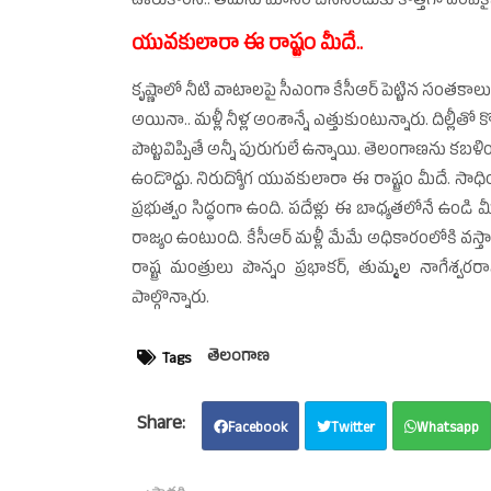
ఊరుకోరని.. తమను మోసం చేసినందుకు కొత్తగా ఎంపికైన ఈ పో
యువకులారా ఈ రాష్ట్రం మీదే..
కృష్ణాలో నీటి వాటాలపై సీఎంగా కేసీఆర్‌ పెట్టిన 
అయినా.. మళ్లీ నీళ్ల అంశాన్నే ఎత్తుకుంటున్నారు. దిల్లీ
పొట్టవిప్పితే అన్నీ పురుగులే ఉన్నాయి. తెలంగాణను క
ఉండొద్దు. నిరుద్యోగ యువకులారా ఈ రాష్ట్రం మీదే. సా
ప్రభుత్వం సిద్ధంగా ఉంది. పదేళ్లు ఈ బాధ్యతలోనే ఉండి 
రాజ్యం ఉంటుంది. కేసీఆర్‌ మళ్లీ మేమే అధికారంలోకి వస్త
రాష్ట్ర మంత్రులు పొన్నం ప్రభాకర్‌, తుమ్మల నాగేశ్వర
పాల్గొన్నారు.
తెలంగాణ
Tags
Facebook
Twitter
Whatsapp