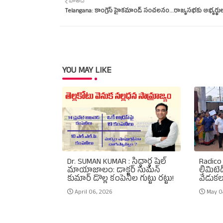
పాతది
Telangana: కాంగ్రెస్‌ హైకమాండ్‌ సంచలనం...రాజ్యసభకు అభ్యర్థుల
YOU MAY LIKE
Dr. SUMAN KUMAR : సిద్ధార్థ షెల్
Radico 
మాయాజాలం: డాక్టర్ సుమన్
లిమిటెడ
కుమార్ డొల్ల కంపెనీల గుట్టు రట్టు!
వేడుకల
April 06, 2026
May 0