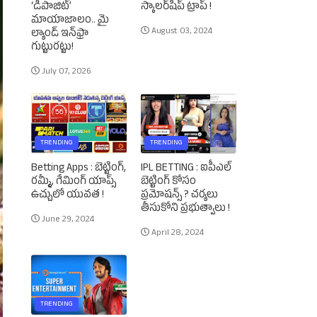
‘డిపాజిట్’
స్కాలర్‌షిప్‌ ట్రాప్‌ !
మాయాజాలం.. మై
August 03, 2024
ల్యాండ్ ఇన్‌ఫ్రా
గుట్టురట్టు!
July 07, 2026
TRENDING
TRENDING
Betting Apps : బెట్టింగ్‌,
IPL BETTING : ఐపీఎల్‌
రమ్మీ, గేమింగ్‌ యాప్స్‌
బెట్టింగ్‌ కోసం
ఉచ్చులో యువత !
ప్రమోషన్స్‌ ? చర్యలు
తీసుకోని ప్రభుత్వాలు !
June 29, 2024
April 28, 2024
TRENDING