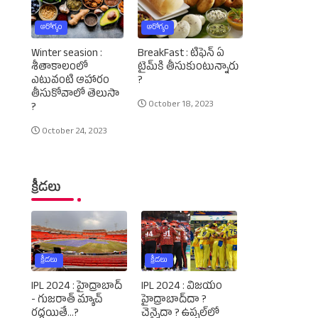
ఆరోగ్యం
ఆరోగ్యం
Winter seasion :
BreakFast : టిఫెన్‌ ఏ
శీతాకాలంలో
టైమ్‌కి తీసుకుంటున్నారు
ఎటువంటి ఆహారం
?
తీసుకోవాలో తెలుసా
October 18, 2023
?
October 24, 2023
క్రీడలు
క్రీడలు
క్రీడలు
IPL 2024 : హైద్రాబాద్‌
IPL 2024 : విజయం
- గుజరాత్‌ మ్యాచ్‌
హైద్రాబాద్‌దా ?
రద్దయితే...?
చెన్నైదా ? ఉప్పల్‌లో