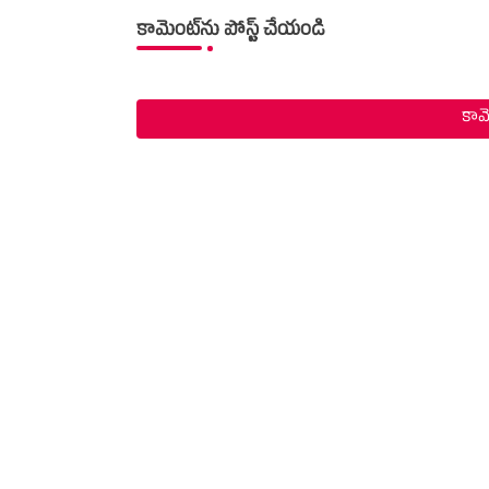
కామెంట్‌ను పోస్ట్ చేయండి
కామె