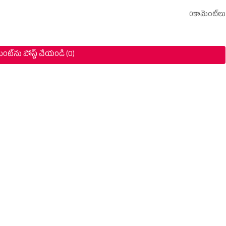
0కామెంట్‌లు
ంట్‌ను పోస్ట్ చేయండి (0)