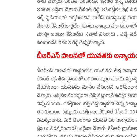
నాకు చెప్పారు. చంపితే చంపండని కేసీఆర్‌ అన్న విషయాన
అంటూ ఎద్దేవా చేశారు రేవంత్‌ రెడ్డి. అసెంబ్లీలో తీవ్ర
ఎల్బీ స్టేడియంలో నిర్వహించిన పోలీస్‌ కానిస్టేబుళ్ల ని
చేశారు. కేసీఆర్‌ టార్గెట్‌గా ఘాటు వ్యాఖ్యలు చేశారు. రాబ
చూస్తా అంటూ కేసీఆర్‌కు సవాల్‌ విసిరారు . వచ్చే ప
ఉంటుందని రేవంత్‌ రెడ్డి చెప్పుకొచ్చారు.
బీఆర్‌ఎస్‌ పాలనలో యువతకు అన్యాయం
బీఆర్‌ఎస్‌ పాలనలో రాష్ట్రంలోని యువతకు తీవ్ర అన్యాయ
రేవంత్‌ రెడ్డి తీవ్ర స్థాయిలో ఆగ్రహం వ్యక్తం చేశారు. స్వ
చేయకుండా యువతను మోసం చేసిందని ఆరోపించారు. 
చెప్పారు. ఎన్నికల సందర్భంగా చెప్పినట్లుగానే ఉద్యోగ ని
విప్పుకుంటూ.. ఉద్యోగాలు భర్తీ చేస్తున్నామని చెప్పుకొచ్చారు
తన కుటుంబ సభ్యులకు ఉద్యోగాలు లేకపోతే కేసీఆర్‌ 100 రో
విమర్శించారు. మరి తెలంగాణ యువత ఏం అన్యాయం చేసింద
ప్రజలు తిరస్కరించారని ఎద్దేవా చేశారు. కేసీఆర్‌ డ్రామా