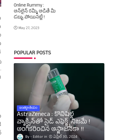
Online Rummy :
ఆన్‌లైన్‌ రమ్మీ ఆడితే మీ
డబ్బు పోయినట్లే !
ఖ
ం
May 27, 2023
ం
ు
ి
POPULAR POSTS
ు
.
ి
అంతర్జాతీయం
AstraZeneca : కోవిషీల్డ్‌
ు
వ్యాక్సిన్‌తో సైడ్‌ ఎఫెక్ట్స్‌ నిజమే !
ి
అంగీకరించిన ఆస్ట్రాజెనెకా !!
‌
Editor
ఏప్రిల్ 30, 2024