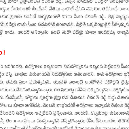
్ని కూడా ప్రస్తావించిన రేవంత్‌ రెడ్డి.. చచ్చిన పామును ఎవరైనా చంపుతార
 విమర్శలు చేయటంతో బీఆర్‌ఎస్‌ నేతలు వాకౌట్‌ చేసిన విషయం తెలిసిందే. కాగా.
యామక ప్రతాల పంపిణీ కార్యక్రమంలో కూడా సీఎం రేవంత్‌ రెడ్డి.. తీవ్ర వ్యాఖ్యల
ోయే పదేళ్లు తాను సీఎం పదవిలోనే ఉంటానని.. వీలైతే ఒక్క వెంట్రుకైన పీక్కొమ్మన
దేళ్లే కాదు.. అందరి ఆశీర్వాదం ఉంటే మరో పదేళ్లు కూడా ఇందిరమ్మ రాజ్యమ
 !
ం జరిగిందని.. ఉద్యోగాలు ఇవ్వకుండా నిరుదోగ్యులను ఇబ్బంది పెట్టిందని సీఎ
రాష్ట్రం వస్తే.. బాధలు తీరుతాయని నిరుద్యోగులు ఆశించారని.. కానీ ఉద్యోగాలు భర్త
తమది ప్రజా ప్రభుత్వమని.. యువత ఎలాంటి ఆందోళన పడొద్దని ధైర్య
యామకాలు చేపడుతున్నామన్నారు. గత ప్రభుత్వం వేసిన చిక్కుముళ్లను ఒక్కొక్కటిగ
. టీఎస్పీఎస్పీ బోర్డును పూర్తిగా ప్రక్షాళన చేశామని రేవంత్‌ రెడ్డి గుర్తు చేశారు
జులు కూడా ఆగలేదని.. వెంటనే వాళ్లందరికీ ఉద్యోగాలు ఇచ్చాడని రేవంత్‌ రెడ్డ
ని ఉద్యోగాలు ఇవ్వలేదని ప్రశ్నించారు. అందుకే.. కల్వకుంట్ల కుటుంబాన్న
లన్నీ తెలంగాణ ప్రజలు చూస్తున్నారని చెప్పుకొచ్చారు. కేసీఆర్‌ను బయట తిరిగిత