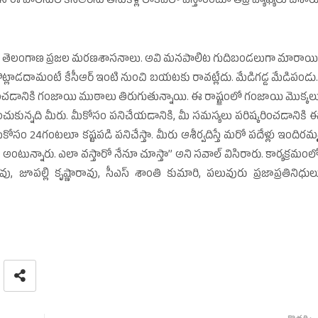
లీసులే కేసీఆర్‌ను తీసుకెళ్లి లాకప్‌లో వేస్తారంటూ తీవ్ర వ్యాఖ్యలు చేశారు
సంతకాలు తెలంగాణ ప్రజల మరణశాసనాలు. అవి మనపాలిట గుదిబండలుగా మారాయి
తో కొట్లాడదామంటే కేసీఆర్‌ ఇంటి నుంచి బయటకు రావట్లేదు. మేడిగడ్డ మేడిపండు.
బళించడానికి గంజాయి ముఠాలు తిరుగుతున్నాయి. ఈ రాష్ట్రంలో గంజాయి మొక్కల
ధించుకున్నది మీరు. మీకోసం పనిచేయడానికి, మీ సమస్యలు పరిష్కరించడానికి 
మీకోసం 24గంటలూ కష్టపడి పనిచేస్తా. మీరు ఆశీర్వదిస్తే మరో పదేళ్లు ఇందిరమ్
ా అంటున్నారు. ఎలా వస్తారో నేనూ చూస్తా’’ అని సవాల్‌ విసిరారు. కార్యక్రమంల
రావు, జూపల్లి కృష్ణారావు, సీఎస్‌ శాంతి కుమారి, పలువురు ప్రజాప్రతినిధుల