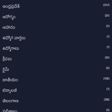
(307)
ఆంధ్రప్రదేశ్‌
(20)
ఆరోగ్యం
(3)
ఆహారం
(1)
ఉద్యోగ వార్తలు
(1)
ఉద్యోగాలు
(20)
క్రీడలు
(9)
క్రైమ్
(108)
జాతీయం
(7)
టెక్నాలజీ
(362)
తెలంగాణ
(5)