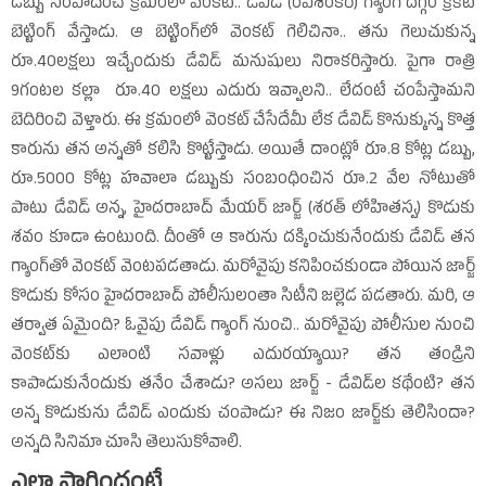
డబ్బు సంపాదించే క్రమంలో వెంకట్‌.. డేవిడ్‌ (రవిశంకర్‌) గ్యాంగ్‌ దగ్గర క్రికెట్‌
బెట్టింగ్‌ వేస్తాడు. ఆ బెట్టింగ్‌లో వెంకట్‌ గెలిచినా.. తను గెలుచుకున్న
రూ.40లక్షలు ఇచ్చేందుకు డేవిడ్‌ మనుషులు నిరాకరిస్తారు. పైగా రాత్రి
9గంటల కల్లా రూ.40 లక్షలు ఎదురు ఇవ్వాలని.. లేదంటే చంపేస్తామని
బెదిరించి వెళ్తారు. ఈ క్రమంలో వెంకట్‌ చేసేదేమీ లేక డేవిడ్‌ కొనుక్కున్న కొత్త
కారును తన అన్నతో కలిసి కొట్టేస్తాడు. అయితే దాంట్లో రూ.8 కోట్ల డబ్బు,
రూ.5000 కోట్ల హవాలా డబ్బుకు సంబంధించిన రూ.2 వేల నోటుతో
పాటు డేవిడ్‌ అన్న, హైదరాబాద్‌ మేయర్‌ జార్జ్‌ (శరత్‌ లోహితస్వ) కొడుకు
శవం కూడా ఉంటుంది. దీంతో ఆ కారును దక్కించుకునేందుకు డేవిడ్‌ తన
గ్యాంగ్‌తో వెంకట్‌ వెంటపడతాడు. మరోవైపు కనిపించకుండా పోయిన జార్జ్‌
కొడుకు కోసం హైదరాబాద్‌ పోలీసులంతా సిటీని జల్లెడ పడతారు. మరి, ఆ
తర్వాత ఏమైంది? ఓవైపు డేవిడ్‌ గ్యాంగ్‌ నుంచి.. మరోవైపు పోలీసుల నుంచి
వెంకట్‌కు ఎలాంటి సవాళ్లు ఎదురయ్యాయి? తన తండ్రిని
కాపాడుకునేందుకు తనేం చేశాడు? అసలు జార్జ్‌ - డేవిడ్‌ల కథేంటి? తన
అన్న కొడుకును డేవిడ్‌ ఎందుకు చంపాడు? ఈ నిజం జార్జ్‌కు తెలిసిందా?
అన్నది సినిమా చూసి తెలుసుకోవాలి.
ఎలా సాగిందంటే