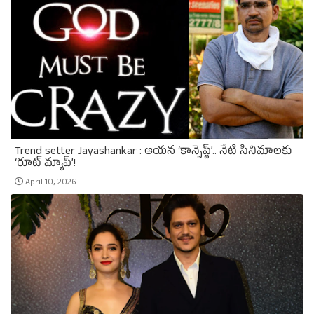
Trend setter Jayashankar : ఆయన ‘కాన్సెప్ట్’.. నేటి సినిమాలకు
‘రూట్ మ్యాప్’!
April 10, 2026