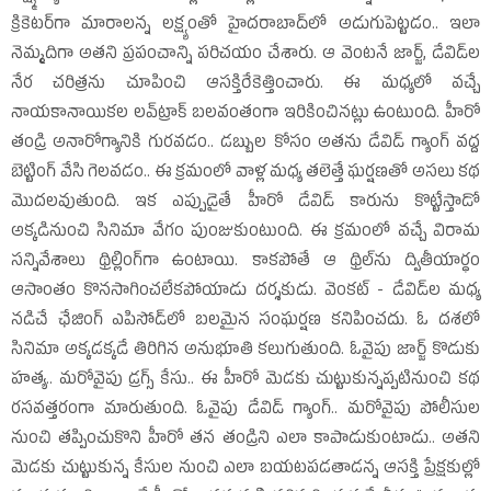
క్రికెటర్‌గా మారాలన్న లక్ష్యంతో హైదరాబాద్‌లో అడుగుపెట్టడం.. ఇలా
నెమ్మదిగా అతని ప్రపంచాన్ని పరిచయం చేశారు. ఆ వెంటనే జార్జ్‌, డేవిడ్‌ల
నేర చరిత్రను చూపించి ఆసక్తిరేకెత్తించారు. ఈ మధ్యలో వచ్చే
నాయకానాయికల లవ్‌ట్రాక్‌ బలవంతంగా ఇరికించినట్లు ఉంటుంది. హీరో
తండ్రి అనారోగ్యానికి గురవడం.. డబ్బుల కోసం అతను డేవిడ్‌ గ్యాంగ్‌ వద్ద
బెట్టింగ్‌ వేసి గెలవడం.. ఈ క్రమంలో వాళ్ల మధ్య తలెత్తే ఘర్షణతో అసలు కథ
మొదలవుతుంది. ఇక ఎప్పుడైతే హీరో డేవిడ్‌ కారును కొట్టేస్తాడో
అక్కడినుంచి సినిమా వేగం పుంజుకుంటుంది. ఈ క్రమంలో వచ్చే విరామ
సన్నివేశాలు థ్రిల్లింగ్‌గా ఉంటాయి. కాకపోతే ఆ థ్రిల్‌ను ద్వితీయార్ధం
ఆసాంతం కొనసాగించలేకపోయాడు దర్శకుడు. వెంకట్‌ - డేవిడ్‌ల మధ్య
నడిచే ఛేజింగ్‌ ఎపిసోడ్‌లో బలమైన సంఘర్షణ కనిపించదు. ఓ దశలో
సినిమా అక్కడక్కడే తిరిగిన అనుభూతి కలుగుతుంది. ఓవైపు జార్జ్‌ కొడుకు
హత్య.. మరోవైపు డ్రగ్స్‌ కేసు.. ఈ హీరో మెడకు చుట్టుకున్నప్పటినుంచి కథ
రసవత్తరంగా మారుతుంది. ఓవైపు డేవిడ్‌ గ్యాంగ్‌.. మరోవైపు పోలీసుల
నుంచి తప్పించుకొని హీరో తన తండ్రిని ఎలా కాపాడుకుంటాడు.. అతని
మెడకు చుట్టుకున్న కేసుల నుంచి ఎలా బయటపడతాడన్న ఆసక్తి ప్రేక్షకుల్లో