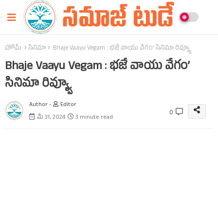
హోమ్
సినిమా
Bhaje Vaayu Vegam : భజే వాయు వేగం’ సినిమా రివ్య్వూ
Bhaje Vaayu Vegam : భజే వాయు వేగం’
సినిమా రివ్య్వూ
Author -
Editor
0
మే 31, 2024
3 minute read