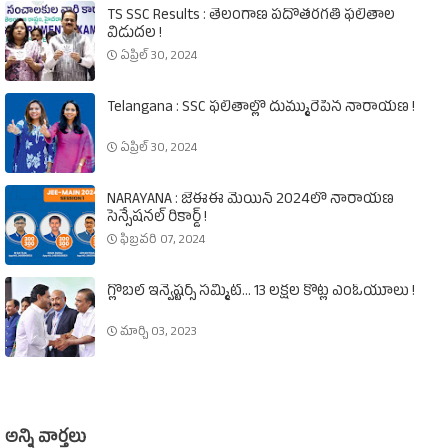
TS SSC Results : తెలంగాణ పదోతరగతి ఫలితాల
విడుదల !
ఏప్రిల్ 30, 2024
Telangana : SSC ఫలితాల్లో దుమ్మురేపిన నారాయణ !
ఏప్రిల్ 30, 2024
NARAYANA : జేఈఈ మెయిన్‌ 2024లో నారాయణ
సెన్సేషనల్‌ రికార్డ్‌ !
ఫిబ్రవరి 07, 2024
గ్లోబల్‌ ఇన్వెష్టర్స్‌ సమ్మిట్‌... 13 లక్షల కోట్ల ఎంఓయూలు !
మార్చి 03, 2023
అన్ని వార్తలు