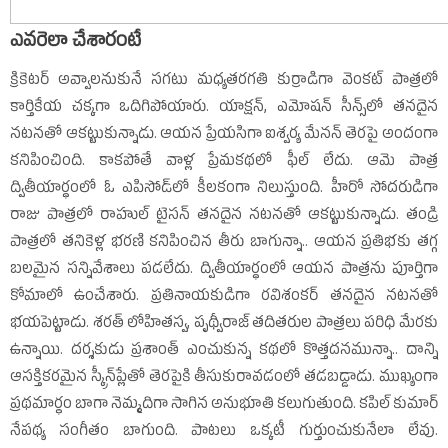
ఎవరెలా చేశారంటే
క్రికెటర్‌ అవ్వాలనుకునే సగటు మధ్యతరగతి కుర్రాడిగా వెంకట్‌ పాత్రలో
కార్తికేయ చక్కగా ఒదిగిపోయారు. యాక్షన్‌, ఎమోషన్‌ సీన్స్‌లో తనదైన
నటనతో ఆకట్టుకున్నాడు. ఆయన ప్రేయసిగా ఐశ్వర్య మేనన్‌ తెరపై అందంగా
కనిపించింది. కాకపోతే వాళ్ల ప్రేమకథలో ఫీల్‌ లేదు. ఆమె పాత్ర
ద్వితీయార్ధంలో ఓ ఎపిసోడ్‌లో కీలకంగా నిలుస్తుంది. హీరో సోదరుడిగా
రాజు పాత్రలో రాహుల్‌ టైసన్‌ తనదైన నటనతో ఆకట్టుకున్నాడు. తండ్రి
పాత్రలో తనికెళ్ల భరణి కనిపించిన తీరు బాగున్నా.. ఆయన ప్రతిభకు తగ్గ
బలమైన సన్నివేశాలు పడలేదు. ద్వితీయార్ధంలో ఆయన పాత్రను పూర్తిగా
కోమాలో ఉంచేశారు. ప్రతినాయకుడిగా రవిశంకర్‌ తనదైన నటనతో
భయపెట్టాడు. శరత్‌ లోహితస్వ, పృథ్వీరాజ్‌ తదితరుల పాత్రలు పరిధి మేరకు
ఉన్నాయి. దర్శకుడు ప్రశాంత్‌ ఎంచుకున్న కథలో కొత్తదనమున్నా.. దాన్ని
ఆసక్తికరమైన స్క్రీన్‌ప్లేతో తెరపైకి తీసుకురావడంలో తడబడ్డాడు. ముఖ్యంగా
ప్రథమార్థం బాగా నెమ్మదిగా సాగిన అనుభూతి కలుగుతుంది. కపిల్‌ కుమార్‌
నేపథ్య సంగీతం బాగుంది. పాటలు ఒక్కటీ గుర్తుంచుకునేలా లేవు.