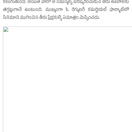
కలుగుతుంది. అయితే హీరో ఆ సమస్యల్ని పరిష్కరించుకునే తీరు ఊహలకు
తగ్గట్లుగానే ఉంటుంది. ముఖ్యంగా ఓ రెగ్యులర్‌ కమర్షియల్‌ ఫార్మాట్‌లో
సినిమాని ముగించిన తీరు ప్రేక్షకుల్ని ఏమాత్రం మెప్పించదు.