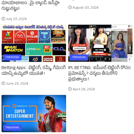
మాయాజాలం.. మై ల్యాండ్ ఇన్‌ఫ్రా
August 03, 2024
గుట్టురట్టు!
July 07, 2026
TRENDING
TRENDING
Betting Apps : బెట్టింగ్‌, రమ్మీ, గేమింగ్‌
IPL BETTING : ఐపీఎల్‌ బెట్టింగ్‌ కోసం
యాప్స్‌ ఉచ్చులో యువత !
ప్రమోషన్స్‌ ? చర్యలు తీసుకోని
ప్రభుత్వాలు !
June 29, 2024
April 28, 2024
TRENDING