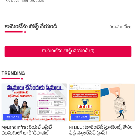
November 09, 2024
కామెంట్‌ను పోస్ట్ చేయండి
0కామెంట్‌లు
కామెంట్‌ను పోస్ట్ చేయండి (0)
TRENDING
TRENDING
TRENDING
MyLand Infra : రియల్ ఎస్టేట్
FIITJEE : టాలెంటెడ్‌ స్టూడెంట్స్‌ కోసం
ముసుగులో భారీ ‘డిపాజిట్’
ఫిడ్జి స్కాలర్‌షిప్‌ ట్రాప్‌ !