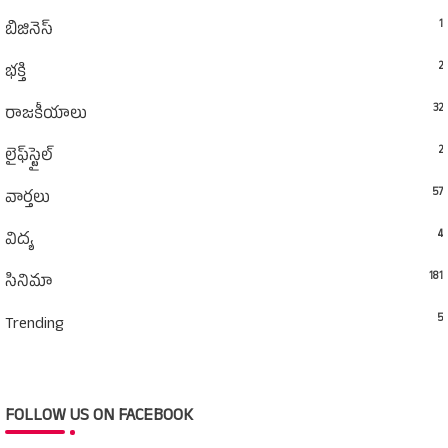
1
బిజినెస్
2
భక్తి
32
రాజకీయాలు
2
లైఫ్‌స్టైల్‌
57
వార్తలు
4
విద్య
181
సినిమా
5
Trending
FOLLOW US ON FACEBOOK