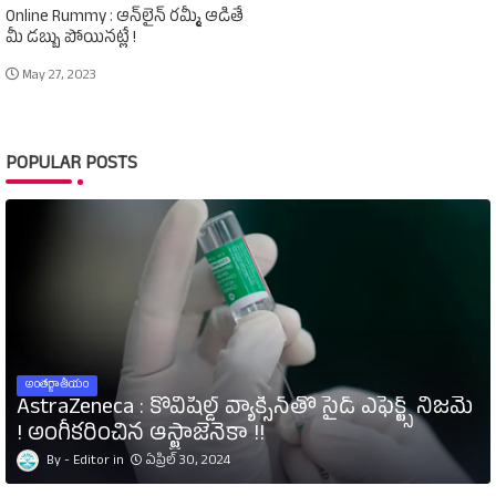
Online Rummy : ఆన్‌లైన్‌ రమ్మీ ఆడితే
మీ డబ్బు పోయినట్లే !
May 27, 2023
POPULAR POSTS
అంతర్జాతీయం
AstraZeneca : కోవిషీల్డ్‌ వ్యాక్సిన్‌తో సైడ్‌ ఎఫెక్ట్స్‌ నిజమే
! అంగీకరించిన ఆస్ట్రాజెనెకా !!
Editor
ఏప్రిల్ 30, 2024