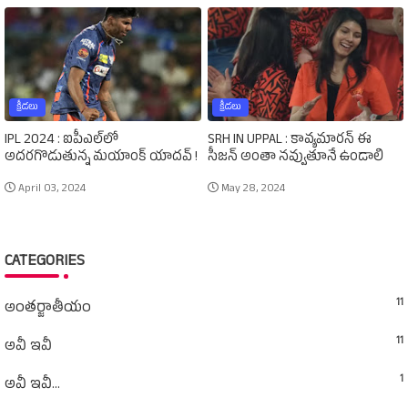
క్రీడలు
క్రీడలు
IPL 2024 : ఐపీఎల్‌లో
SRH IN UPPAL : కావ్యమారన్‌ ఈ
అదరగొడుతున్న మయాంక్‌ యాదవ్‌ !
సీజన్‌ అంతా నవ్వుతూనే ఉండాలి
April 03, 2024
May 28, 2024
CATEGORIES
11
అంతర్జాతీయం
11
అవీ ఇవీ
1
అవీ ఇవీ...