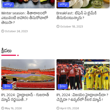
ఆరోగ్యం
ఆరోగ్యం
Winter seasion : శీతాకాలంలో
BreakFast : టిఫెన్‌ ఏ టైమ్‌కి
ఎటువంటి ఆహారం తీసుకోవాలో
తీసుకుంటున్నారు ?
తెలుసా ?
October 18, 2023
October 24, 2023
క్రీడలు
క్రీడలు
క్రీడలు
IPL 2024 : హైద్రాబాద్‌ - గుజరాత్‌
IPL 2024 : విజయం హైద్రాబాద్‌దా ?
మ్యాచ్‌ రద్దయితే...?
చెన్నైదా ? ఉప్పల్‌లో కీలక మ్యాచ్‌ !
May 16, 2024
April 05, 2024