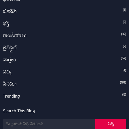
ఫలితాలు
(1)
బిజినెస్
(2)
భక్తి
(32)
రాజకీయాలు
(2)
లైఫ్‌స్టైల్‌
(57)
వార్తలు
(4)
విద్య
(181)
సినిమా
(5)
Trending
Search This Blog