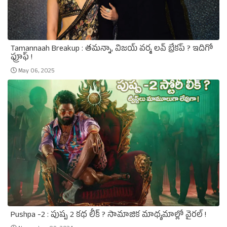
Tamannaah Breakup : తమన్నా, విజయ్‌ వర్మ లవ్‌ బ్రేకప్‌ ? ఇదిగో
ఫ్రూఫ్‌ !
May 06, 2025
Pushpa -2 : పుష్ప 2 కథ లీక్‌ ? సామాజిక మాథ్యమాల్లో వైరల్‌ !