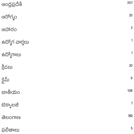
307
ఆంధ్రప్రదేశ్‌
20
ఆరోగ్యం
3
ఆహారం
1
ఉద్యోగ వార్తలు
1
ఉద్యోగాలు
20
క్రీడలు
9
క్రైమ్
108
జాతీయం
7
టెక్నాలజీ
362
తెలంగాణ
5
ఫలితాలు