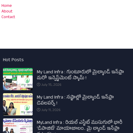
Home
About
Contact
Hot Posts
My Land Infra : గుంటూరులో మైల్యాండ్ ఇన్‌ఫ్రా
మరో ఇన్వెస్ట్‌మెంట్ స్కామ్ !
July 15, 2026
My Land Infra : నష్టాల్లో మైల్యాండ్ ఇన్‌ఫ్రా
డెవలపర్స్ !
July 11, 2026
MyLand Infra : రియల్ ఎస్టేట్ ముసుగులో భారీ
‘డిపాజిట్’ మాయాజాలం.. మై ల్యాండ్ ఇన్‌ఫ్రా