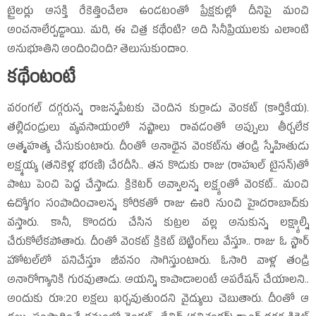
ట్రైలర్లు ఆసక్తి రేకెత్తించేలా ఉండటంతో ప్రేక్షకుల్లో దీనిపై మంచి
అంచనాలేర్పడ్డాయి. మరి, ఈ చిత్ర కథేంటి? అది సినీప్రియులకు ఎలాంటి
అనుభూతిని అందించింది? తెలుసుకుందాం.
కథేంటంటే
వరంగల్‌ దగ్గరున్న రాజన్నపేటకు చెందిన కుర్రాడు వెంకట్‌ (కార్తికేయ).
తల్లిదండ్రులు వ్యవసాయంలో నష్టాలు రావడంతో అప్పులు తీర్చలేక
ఆత్మహత్య చేసుకుంటారు. దీంతో అనాథైన వెంకట్‌ను తండ్రి స్నేహితుడు
లక్ష్మయ్య (తనికెళ్ల భరణి) చేరదీసి.. తన కొడుకు రాజు (రాహుల్‌ టైసన్‌)తో
పాటు పెంచి పెద్ద చేస్తాడు. క్రికెటర్‌ అవ్వాలన్న లక్ష్యంతో వెంకట్‌.. మంచి
ఉద్యోగం సంపాదించాలన్న కోరికతో రాజు ఊరి నుంచి హైదరాబాద్‌కు
వస్తారు. కానీ, కొందరు చేసిన కుట్రల వల్ల అనుకున్న లక్ష్యాల్ని
చేరుకోలేకపోతారు. దీంతో వెంకట్‌ క్రికెట్‌ బెట్టింగ్‌లు వేస్తూ.. రాజు ఓ స్టార్‌
హోటల్‌లో పనిచేస్తూ జీవనం సాగిస్తుంటారు. ఓసారి వాళ్ల తండ్రి
అనారోగ్యానికి గురవుతాడు. ఆయన్ని కాపాడాలంటే ఆపరేషన్‌ చేయాలని..
అందుకు రూ:20 లక్షలు ఖర్చవుతుందని వైద్యులు చెబుతారు. దీంతో ఆ