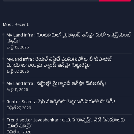
Most Recent
My Land Infra : గుంటూరులో మైల్యాండ్ ఇన్‌ఫ్రా మరో ఇన్వెస్ట్‌మెంట్
స్కామ్ !
జులై 15, 2026
MyLand Infra : రియల్ ఎస్టేట్ ముసుగులో భారీ ‘డిపాజిట్’
మాయాజాలం.. మై ల్యాండ్ ఇన్‌ఫ్రా గుట్టురట్టు!
జులై 07, 2026
My Land Infra : నష్టాల్లో మైల్యాండ్ ఇన్‌ఫ్రా డెవలపర్స్ !
జులై 11, 2026
Guntur Scams : షేర్ మార్కెట్‌లో పెట్టుబడి పేరుతో దోపిడీ !
ఏప్రిల్ 27, 2026
Trend setter Jayashankar : ఆయన ‘కాన్సెప్ట్’.. నేటి సినిమాలకు
‘రూట్ మ్యాప్’!
ఏప్రిల్ 10, 2026