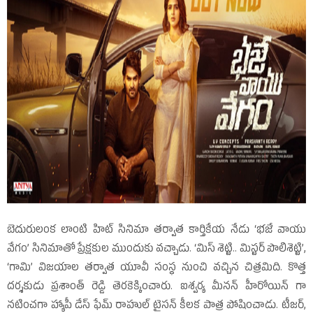
బెదురులంక లాంటి హిట్‌ సినిమా తర్వాత కార్తికేయ నేడు ‘భజే వాయు
వేగం’ సినిమాతో ప్రేక్షకుల ముందుకు వచ్చాడు. ‘మిస్‌ శెట్టి.. మిస్టర్‌ పొలిశెట్టి’,
‘గామి’ విజయాల తర్వాత యూవీ సంస్థ నుంచి వచ్చిన చిత్రమిది. కొత్త
దర్శకుడు ప్రశాంత్‌ రెడ్డి తెరకెక్కించారు. ఐశ్వర్య మీనన్‌ హీరోయిన్‌ గా
నటించగా హ్యాపీ డేస్‌ ఫేమ్‌ రాహుల్‌ టైసన్‌ కీలక పాత్ర పోషించాడు. టీజర్‌,