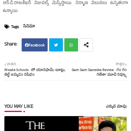
ఆర్‌.డి.రాజశేఖర్‌ విజువల్స్‌ మెప్పిస్తాయి. నిర్మాణ విలువలు ఉన్నతంగా
ఉన్నాయి.
సినిమా
Tags
Facebook
Twit
Wha
పాతది
కొత్తది
Private Schools : లో యూనిఫామ్‌, బూట్లు,
Gam Gam Ganesha Review : గం గం
ter
tsap
బెల్ట్‌ అమ్మడం నిషేధం
గణేశా’ మూవీ రివ్వ్యూ
p
YOU MAY LIKE
ఎక్కువ చూపు