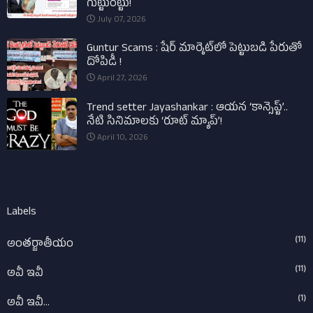
గుట్టురట్టు!
July 07, 2026
Guntur Scams : షేర్ మార్కెట్‌లో పెట్టుబడి పేరుతో
దోపిడీ !
April 27, 2026
Trend setter Jayashankar : ఆయన ‘కాన్సెప్ట్’..
నేటి సినిమాలకు ‘రూట్ మ్యాప్’!
April 10, 2026
Labels
(11)
అంతర్జాతీయం
(11)
అవీ ఇవీ
(1)
అవీ ఇవీ...