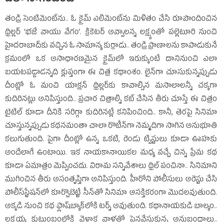
తండ్రి సెంటిమెంట్‌ను.. ఓ క్రైమ్‌ ఎలిమెంట్‌ను మిళితం చేసి రూపొందించిన
థ్రిల్లర్‌ ‘భజే వాయు వేగం’. క్రికెటర్‌ అవ్వాలన్న లక్ష్యంతో పల్లెటూరి నుంచి
హైదరాబాద్‌కు వచ్చిన ఓ సామాన్య కుర్రాడు.. తండ్రి ప్రాణాలను కాపాడుకునే
క్రమంలో ఒక అసాధారణమైన క్రైమ్‌లో ఇరుక్కుంటే దానినుంచి ఎలా
బయటపడ్డాడన్నది క్లుప్తంగా ఈ చిత్ర కథాంశం. లైన్‌గా చూసుకున్నప్పుడు
దీంట్లో ఓ మంచి యాక్షన్‌ థ్రిల్లర్‌కు కావాల్సిన మసాలాలన్నీ చక్కగా
కుదిరినట్లు అనిపిస్తుంది.. ప్రచార చిత్రాల్ని కట్‌ చేసిన తీరు చూస్తే ఈ చిత్రం
టైటిల్‌ కూడా దీనికి సరిగ్గా కుదిరినట్లే కనిపించింది.. కానీ, తెరపై సినిమా
చూస్తున్నప్పుడు కథనమంతా చాలా రొటీన్‌గా నెమ్మదిగా సాగిన అనుభూతి
కలుగుతుంది. పైగా దీంట్లో ఉన్న ఒకటి, రెండు ట్విస్టులు కూడా ఊహకు
అందేలాగే ఉంటాయి. ఇక నాయకానాయికల మధ్య వచ్చే చిన్న ప్రేమ కథ
కూడా ఏమాత్రం మెప్పించదు. విరామ సన్నివేశాలు థ్రిల్‌ పంచినా.. సినిమాని
ముగించిన తీరు అసంతృప్తిగా అనిపిస్తుంది. హీరోని పోలీసులు అరెస్టు చేసి
పోలీస్‌స్టేషన్‌లో కూర్చొబెట్టే సీన్‌తో సినిమా ఆసక్తికరంగా మొదలవుతుంది.
అక్కడి నుంచి కథ ఫ్లాష్‌బ్యాక్‌లోకి టర్న్‌ అవుతుంది. కథానాయకుడి బాల్యం..
లక్ష్మయ్య కుటుంబంలోకి వెళ్లాక వాళ్లతో పెనవేసుకున్న అనుబంధాలు..