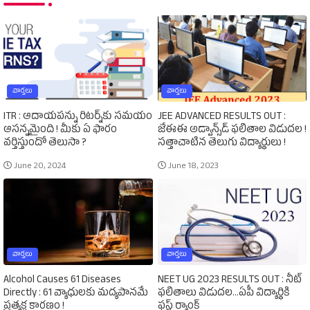
వార్తలు
వార్తలు
ITR : ఆదాయపన్ను రిటర్న్‌కు సమయం
JEE ADVANCED RESULTS OUT :
ఆసన్నమైంది ! మీకు ఏ ఫారం
జేఈఈ అడ్వాన్స్‌డ్‌ ఫలితాల విడుదల !
వర్తిస్తుందో తెలుసా ?
సత్తాచాటిన తెలుగు విద్యార్థులు !
June 20, 2024
June 18, 2023
వార్తలు
వార్తలు
Alcohol Causes 61 Diseases
NEET UG 2023 RESULTS OUT : నీట్‌
Directly : 61 వ్యాధులకు మద్యపానమే
ఫలితాలు విడుదల...ఏపీ విద్యార్థికి
ప్రత్యక్ష కారణం !
ఫస్ట్‌ ర్యాంక్‌