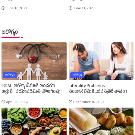
June 17, 2023
June 13, 2023
ఆరోగ్యం
ఆరోగ్యం
ఆరోగ్యం
IRDAI : ఆరోగ్య బీమాకి అందరూ
Infertility Problems :
అర్హులే...వయోపరిమితి తొలగింపు !
సంతానలేమికి...జీవనశైలే శాపం !
April 20, 2024
December 14, 2023